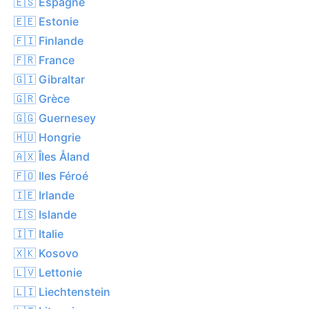
🇪🇸 Espagne
🇪🇪 Estonie
🇫🇮 Finlande
🇫🇷 France
🇬🇮 Gibraltar
🇬🇷 Grèce
🇬🇬 Guernesey
🇭🇺 Hongrie
🇦🇽 Îles Åland
🇫🇴 Iles Féroé
🇮🇪 Irlande
🇮🇸 Islande
🇮🇹 Italie
🇽🇰 Kosovo
🇱🇻 Lettonie
🇱🇮 Liechtenstein