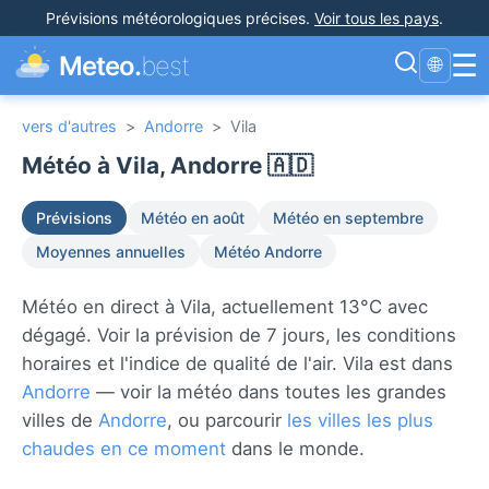
Prévisions météorologiques précises
.
Voir tous les pays
.
☰
Meteo.
best
🌐
vers d'autres
>
Andorre
>
Vila
Météo à Vila, Andorre 🇦🇩
Prévisions
Météo en août
Météo en septembre
Moyennes annuelles
Météo Andorre
Météo en direct à Vila, actuellement 13°C avec
dégagé. Voir la prévision de 7 jours, les conditions
horaires et l'indice de qualité de l'air. Vila est dans
Andorre
— voir la météo dans toutes les grandes
villes de
Andorre
, ou parcourir
les villes les plus
chaudes en ce moment
dans le monde.