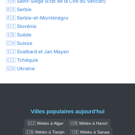
🇻🇦 Saint-Siège (État de la Cité du Vatican)
🇷🇸 Serbie
🇷🇸 Serbie-et-Monténégro
🇸🇮 Slovénie
🇸🇪 Suède
🇨🇭 Suisse
🇸🇯 Svalbard et Jan Mayen
🇨🇿 Tchéquie
🇺🇦 Ukraine
Villes populaires aujourd'hui
🇩🇿 Météo à Alger
🇻🇳 Météo à Hanoï
🇨🇳 Météo à Tianjin
🇾🇪 Météo à Sanaa