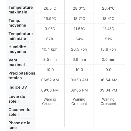
Température
26.5°C
28.0°C
26.4°C
maximale
16.9°C
18.7°C
18.4°C
Temp.
moyenne
9.9°C
11.5°C
11.4°C
Température
minimale
67%
64%
51%
Humidité
10.4 kph
20.5 kph
15.8 kph
moyenne
8.5 mm
6.9 mm
0.0 mm
Vent
maximal
10.0
10.0
9.0
Précipitations
totales
06:52 AM
06:53 AM
06:54 AM
0
Indice UV
09:06 PM
09:05 PM
09:04 PM
Lever du
Waning
Waning
Waning
N
soleil
Crescent
Crescent
Crescent
Coucher du
soleil
Phase de la
lune