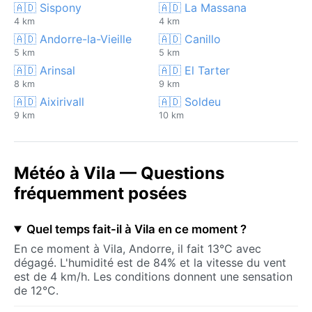
🇦🇩 Sispony
🇦🇩 La Massana
4 km
4 km
🇦🇩 Andorre-la-Vieille
🇦🇩 Canillo
5 km
5 km
🇦🇩 Arinsal
🇦🇩 El Tarter
8 km
9 km
🇦🇩 Aixirivall
🇦🇩 Soldeu
9 km
10 km
Météo à Vila — Questions
fréquemment posées
Quel temps fait-il à Vila en ce moment ?
En ce moment à Vila, Andorre, il fait 13°C avec
dégagé. L'humidité est de 84% et la vitesse du vent
est de 4 km/h. Les conditions donnent une sensation
de 12°C.