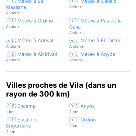
🇦🇩 Météo à La
🇦🇩 Météo à Canillo
Massana
Andorre
Andorre
🇦🇩 Météo à Ordino
🇦🇩 Météo à Pas de la
Casa
Andorre
Andorre
🇦🇩 Météo à Arinsal
🇦🇩 Météo à El Tarter
Andorre
Andorre
🇦🇩 Météo à Aixirivall
🇦🇩 Météo à Anyós
Andorre
Andorre
Villes proches de Vila (dans un
rayon de 300 km)
🇦🇩 Encamp
🇦🇩 Anyós
1 km
3 km
🇦🇩 Escaldes-
🇦🇩 Ordino
Engordany
4 km
4 km