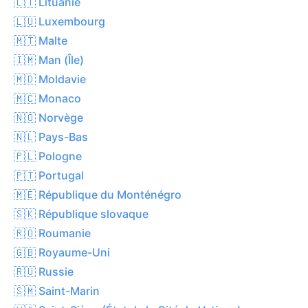
🇱🇹 Lituanie
🇱🇺 Luxembourg
🇲🇹 Malte
🇮🇲 Man (Île)
🇲🇩 Moldavie
🇲🇨 Monaco
🇳🇴 Norvège
🇳🇱 Pays-Bas
🇵🇱 Pologne
🇵🇹 Portugal
🇲🇪 République du Monténégro
🇸🇰 République slovaque
🇷🇴 Roumanie
🇬🇧 Royaume-Uni
🇷🇺 Russie
🇸🇲 Saint-Marin