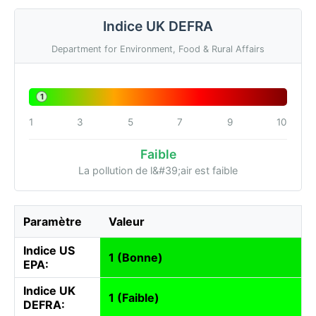
Indice UK DEFRA
Department for Environment, Food & Rural Affairs
1
1
3
5
7
9
10
Faible
La pollution de l&#39;air est faible
Paramètre
Valeur
Indice US
1 (Bonne)
EPA:
Indice UK
1 (Faible)
DEFRA: