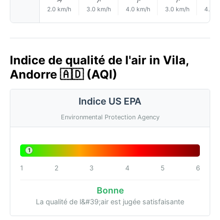
↑
↑
↑
↑
2.0 km/h
3.0 km/h
4.0 km/h
3.0 km/h
4.0 k
Indice de qualité de l'air in Vila,
Andorre 🇦🇩 (AQI)
Indice US EPA
Environmental Protection Agency
1
1
2
3
4
5
6
Bonne
La qualité de l&#39;air est jugée satisfaisante