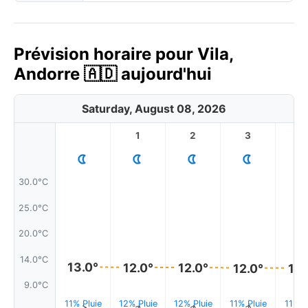
Prévision horaire pour Vila,
Andorre 🇦🇩 aujourd'hui
Saturday, August 08, 2026
1
2
3
4
30.0°C
25.0°C
20.0°C
14.0°C
13.0°
12.0°
12.0°
12.0°
12.
9.0°C
11% Pluie
12% Pluie
12% Pluie
11% Pluie
11% P