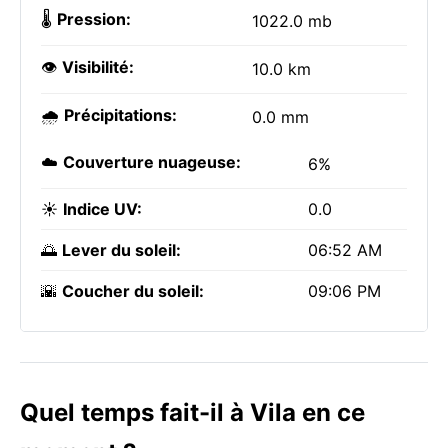
🌡️
Pression:
1022.0 mb
👁️
Visibilité:
10.0 km
🌧️
Précipitations:
0.0 mm
☁️
Couverture nuageuse:
6%
☀️
Indice UV:
0.0
🌅
Lever du soleil:
06:52 AM
🌇
Coucher du soleil:
09:06 PM
Quel temps fait-il à Vila en ce