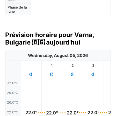
Phase de la
lune
Prévision horaire pour Varna,
Bulgarie 🇧🇬 aujourd'hui
Wednesday, August 05, 2026
1
2
3
4
32.0°C
29.0°C
26.0°C
22.0°
22.0°
22.
22.0°
22.0°
22.0°C