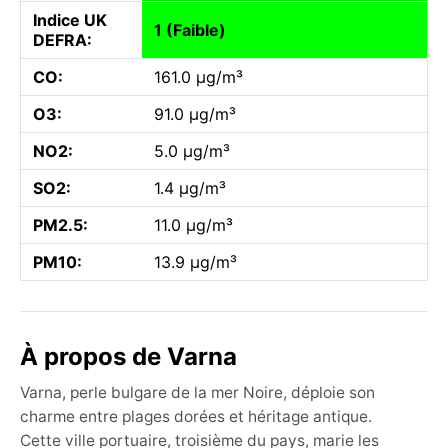
Indice UK
1 (Faible)
DEFRA:
CO:
161.0 µg/m³
O3:
91.0 µg/m³
NO2:
5.0 µg/m³
SO2:
1.4 µg/m³
PM2.5:
11.0 µg/m³
PM10:
13.9 µg/m³
À propos de Varna
Varna, perle bulgare de la mer Noire, déploie son
charme entre plages dorées et héritage antique.
Cette ville portuaire, troisième du pays, marie les