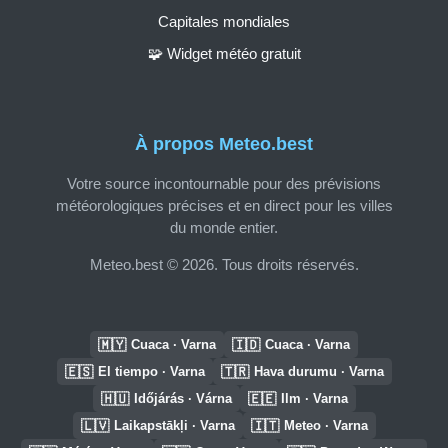
Capitales mondiales
🧩 Widget météo gratuit
À propos Meteo.best
Votre source incontournable pour des prévisions
météorologiques précises et en direct pour les villes
du monde entier.
Meteo.best © 2026. Tous droits réservés.
🇲🇾
🇮🇩
Cuaca · Varna
Cuaca · Varna
🇪🇸
🇹🇷
El tiempo · Varna
Hava durumu · Varna
🇭🇺
🇪🇪
Időjárás · Várna
Ilm · Varna
🇱🇻
🇮🇹
Laikapstākļi · Varna
Meteo · Varna