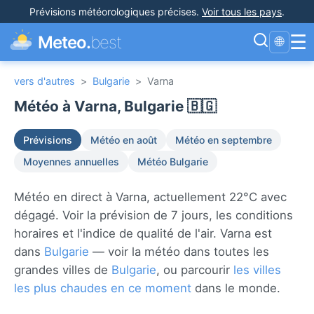
Prévisions météorologiques précises
.
Voir tous les pays
.
☰
Meteo.
best
🌐
vers d'autres
>
Bulgarie
>
Varna
Météo à Varna, Bulgarie 🇧🇬
Prévisions
Météo en août
Météo en septembre
Moyennes annuelles
Météo Bulgarie
Météo en direct à Varna, actuellement 22°C avec
dégagé. Voir la prévision de 7 jours, les conditions
horaires et l'indice de qualité de l'air. Varna est
dans
Bulgarie
— voir la météo dans toutes les
grandes villes de
Bulgarie
, ou parcourir
les villes
les plus chaudes en ce moment
dans le monde.