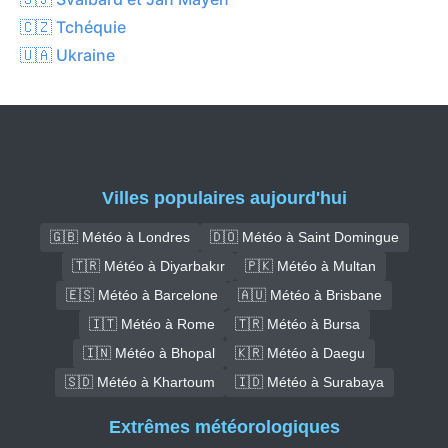
🇨🇿 Tchéquie
🇺🇦 Ukraine
Villes populaires aujourd'hui
🇬🇧 Météo à Londres
🇩🇴 Météo à Saint Domingue
🇹🇷 Météo à Diyarbakır
🇵🇰 Météo à Multan
🇪🇸 Météo à Barcelone
🇦🇺 Météo à Brisbane
🇮🇹 Météo à Rome
🇹🇷 Météo à Bursa
🇮🇳 Météo à Bhopal
🇰🇷 Météo à Daegu
🇸🇩 Météo à Khartoum
🇮🇩 Météo à Surabaya
Extrêmes météorologiques