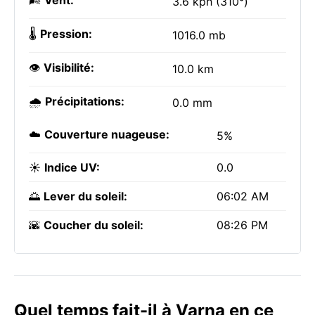
🌬️
Vent:
3.6 kph (310°)
🌡️
Pression:
1016.0 mb
👁️
Visibilité:
10.0 km
🌧️
Précipitations:
0.0 mm
☁️
Couverture nuageuse:
5%
☀️
Indice UV:
0.0
🌅
Lever du soleil:
06:02 AM
🌇
Coucher du soleil:
08:26 PM
Quel temps fait-il à Varna en ce