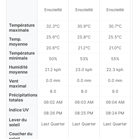
Ensoleillé
Ensoleillé
Ensoleillé
Température
32.3°C
30.9°C
30.7°C
maximale
25.6°C
25.8°C
25.5°C
Temp.
moyenne
20.6°C
21.2°C
21.0°C
Température
minimale
50%
53%
55%
Humidité
21.2 kph
23.0 kph
22.3 kph
moyenne
0.0 mm
0.0 mm
0.0 mm
Vent
maximal
8.0
8.0
9.0
Précipitations
totales
06:02 AM
06:03 AM
06:04 AM
0
Indice UV
08:26 PM
08:25 PM
08:24 PM
Lever du
Last Quarter
Last Quarter
Last Quarter
soleil
Coucher du
soleil