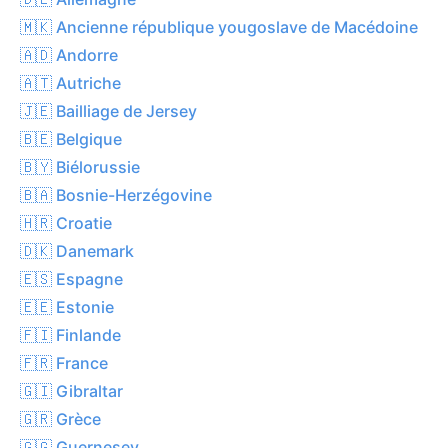
🇲🇰 Ancienne république yougoslave de Macédoine
🇦🇩 Andorre
🇦🇹 Autriche
🇯🇪 Bailliage de Jersey
🇧🇪 Belgique
🇧🇾 Biélorussie
🇧🇦 Bosnie-Herzégovine
🇭🇷 Croatie
🇩🇰 Danemark
🇪🇸 Espagne
🇪🇪 Estonie
🇫🇮 Finlande
🇫🇷 France
🇬🇮 Gibraltar
🇬🇷 Grèce
🇬🇬 Guernesey