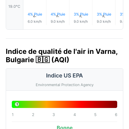
19.0°C
4% Pluie
4% Pluie
3% Pluie
3% Pluie
3% Pl
↑
↑
↑
↑
6.0 km/h
9.0 km/h
9.0 km/h
9.0 km/h
9.0 k
Indice de qualité de l'air in Varna,
Bulgarie 🇧🇬 (AQI)
Indice US EPA
Environmental Protection Agency
1
1
2
3
4
5
6
Bonne