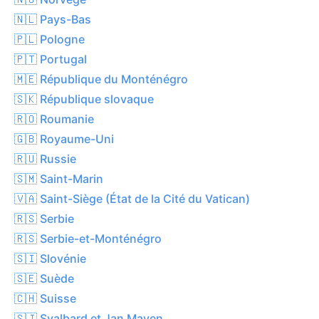
🇳🇱 Pays-Bas
🇵🇱 Pologne
🇵🇹 Portugal
🇲🇪 République du Monténégro
🇸🇰 République slovaque
🇷🇴 Roumanie
🇬🇧 Royaume-Uni
🇷🇺 Russie
🇸🇲 Saint-Marin
🇻🇦 Saint-Siège (État de la Cité du Vatican)
🇷🇸 Serbie
🇷🇸 Serbie-et-Monténégro
🇸🇮 Slovénie
🇸🇪 Suède
🇨🇭 Suisse
🇸🇯 Svalbard et Jan Mayen