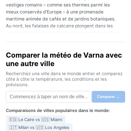
vestiges romains – comme ses thermes parmi les
mieux conservés d’Europe – à une promenade
maritime animée de cafés et de jardins botaniques.
Au nord, les falaises de calcaire plongent dans les
eaux salées, tandis que l’arrière-pays ondulant mène
aux vignobles de la région de Devnya. L’atmosphère y
est à la fois studieuse grâce à ses universités et
Comparer la météo de Varna avec
décontractée le long du littoral, où les voiliers
dansent avec le vent.
une autre ville
Sous la classification Köppen BSk (semi-aride froid),
Recherchez une ville dans le monde entier et comparez
Varna connaît un climat continental aux nuances
côte à côte la température, les conditions et les
prévisions.
méditerranéennes. Les étés sont chauds et secs,
avec des moyennes autour de 24°C, mais des pics à
Comparer →
35°C possibles ; les hivers, eux, sont froids et plus
humides, le thermomètre oscillant souvent autour de
Comparaisons de villes populaires dans le monde:
0°C. Les précipitations, modestes (environ 450 mm
🇪🇬 Le Caire vs 🇺🇸 Miami
par an), se concentrent surtout en novembre et avril.
L’humidité reste modérée, sauf près du littoral où la
🇮🇹 Milan vs 🇺🇸 Los Angeles