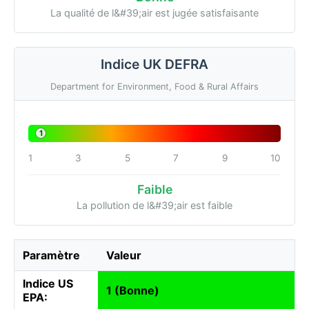
La qualité de l&#39;air est jugée satisfaisante
Indice UK DEFRA
Department for Environment, Food & Rural Affairs
1
1
3
5
7
9
10
Faible
La pollution de l&#39;air est faible
Paramètre
Valeur
Indice US
1 (Bonne)
EPA: