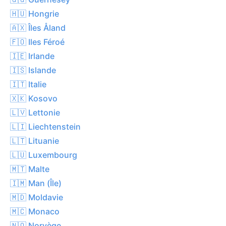
🇭🇺 Hongrie
🇦🇽 Îles Åland
🇫🇴 Iles Féroé
🇮🇪 Irlande
🇮🇸 Islande
🇮🇹 Italie
🇽🇰 Kosovo
🇱🇻 Lettonie
🇱🇮 Liechtenstein
🇱🇹 Lituanie
🇱🇺 Luxembourg
🇲🇹 Malte
🇮🇲 Man (Île)
🇲🇩 Moldavie
🇲🇨 Monaco
🇳🇴 Norvège