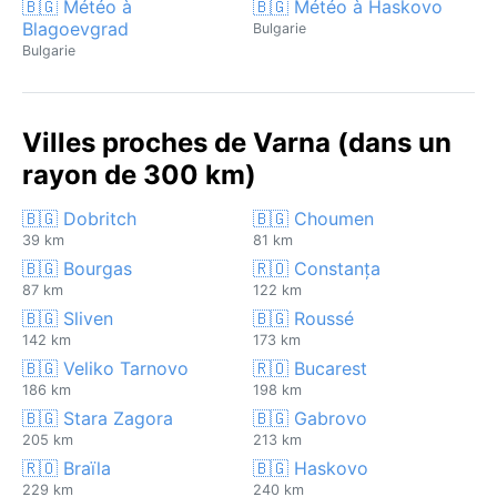
🇧🇬 Météo à
🇧🇬 Météo à Haskovo
Blagoevgrad
Bulgarie
Bulgarie
Villes proches de Varna (dans un
rayon de 300 km)
🇧🇬 Dobritch
🇧🇬 Choumen
39 km
81 km
🇧🇬 Bourgas
🇷🇴 Constanța
87 km
122 km
🇧🇬 Sliven
🇧🇬 Roussé
142 km
173 km
🇧🇬 Veliko Tarnovo
🇷🇴 Bucarest
186 km
198 km
🇧🇬 Stara Zagora
🇧🇬 Gabrovo
205 km
213 km
🇷🇴 Braïla
🇧🇬 Haskovo
229 km
240 km