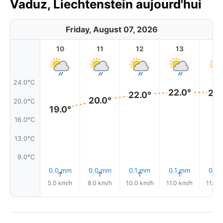
Vaduz, Liechtenstein aujourd'hui
Friday, August 07, 2026
10
11
12
13
1
24.0°C
22.0°
22.
22.0°
20.0°
20.0°C
19.0°
16.0°C
13.0°C
9.0°C
0.0 mm
0.0 mm
0.1 mm
0.1 mm
0.1 
↑
↑
↑
↑
5.0 km/h
8.0 km/h
10.0 km/h
11.0 km/h
11.0 