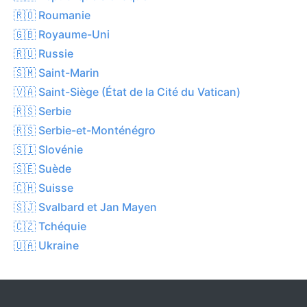
🇷🇴 Roumanie
🇬🇧 Royaume-Uni
🇷🇺 Russie
🇸🇲 Saint-Marin
🇻🇦 Saint-Siège (État de la Cité du Vatican)
🇷🇸 Serbie
🇷🇸 Serbie-et-Monténégro
🇸🇮 Slovénie
🇸🇪 Suède
🇨🇭 Suisse
🇸🇯 Svalbard et Jan Mayen
🇨🇿 Tchéquie
🇺🇦 Ukraine