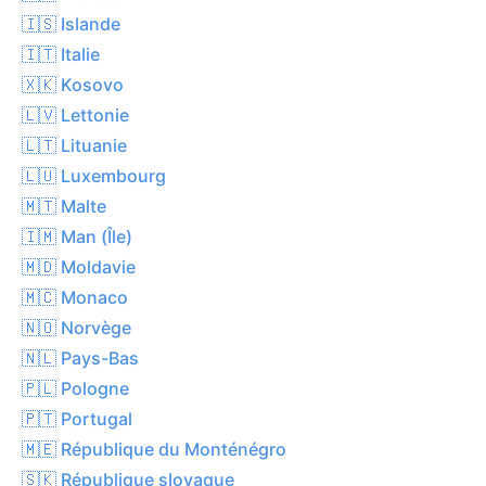
🇮🇸 Islande
🇮🇹 Italie
🇽🇰 Kosovo
🇱🇻 Lettonie
🇱🇹 Lituanie
🇱🇺 Luxembourg
🇲🇹 Malte
🇮🇲 Man (Île)
🇲🇩 Moldavie
🇲🇨 Monaco
🇳🇴 Norvège
🇳🇱 Pays-Bas
🇵🇱 Pologne
🇵🇹 Portugal
🇲🇪 République du Monténégro
🇸🇰 République slovaque