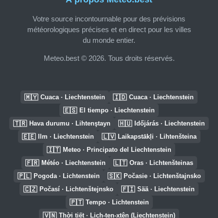
Votre source incontournable pour des prévisions
météorologiques précises et en direct pour les villes
du monde entier.
Meteo.best © 2026. Tous droits réservés.
🇲🇾
🇮🇩
Cuaca · Liechtenstein
Cuaca · Liechtenstein
🇪🇸
El tiempo · Liechtenstein
🇹🇷
🇭🇺
Hava durumu · Lihtenştayn
Időjárás · Liechtenstein
🇪🇪
🇱🇻
Ilm · Liechtenstein
Laikapstākļi · Lihtenšteina
🇮🇹
Meteo · Principato del Liechtenstein
🇫🇷
🇱🇹
Météo · Liechtenstein
Oras · Lichtenšteinas
🇵🇱
🇸🇰
Pogoda · Lichtenstein
Počasie · Lichtenštajnsko
🇨🇿
🇫🇮
Počasí · Lichtenštejnsko
Sää · Liechtenstein
🇵🇹
Tempo · Lichtenstein
🇻🇳
Thời tiết · Lich-ten-xtên (Liechtenstein)