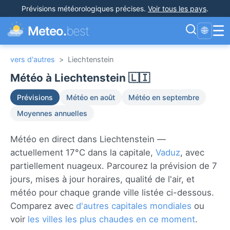
Prévisions météorologiques précises
.
Voir tous les pays
.
☰
Meteo.
best
🌐
vers d'autres
>
Liechtenstein
Météo à Liechtenstein 🇱🇮
Prévisions
Météo en août
Météo en septembre
Moyennes annuelles
Météo en direct dans Liechtenstein —
actuellement 17°C dans la capitale,
Vaduz
, avec
partiellement nuageux. Parcourez la prévision de 7
jours, mises à jour horaires, qualité de l'air, et
météo pour chaque grande ville listée ci-dessous.
Comparez avec
d'autres capitales mondiales
ou
voir
les villes les plus chaudes en ce moment
.