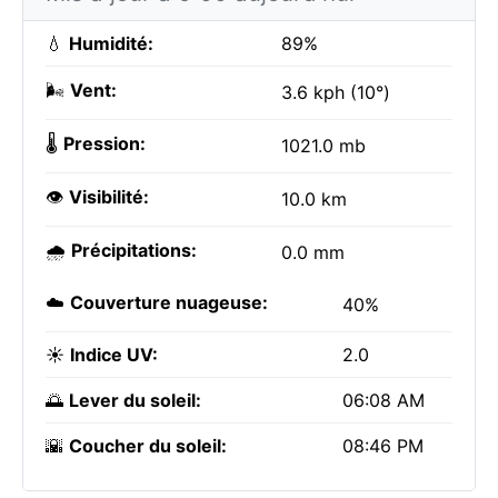
💧
Humidité:
89%
🌬️
Vent:
3.6 kph (10°)
🌡️
Pression:
1021.0 mb
👁️
Visibilité:
10.0 km
🌧️
Précipitations:
0.0 mm
☁️
Couverture nuageuse:
40%
☀️
Indice UV:
2.0
🌅
Lever du soleil:
06:08 AM
🌇
Coucher du soleil:
08:46 PM