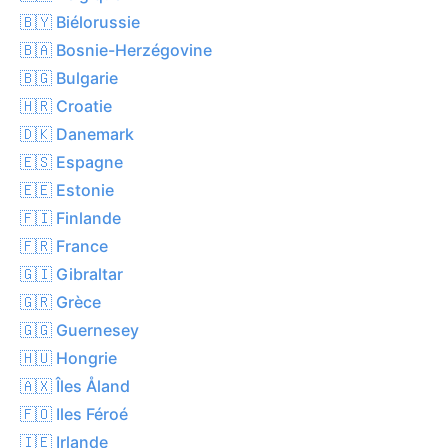
🇧🇾 Biélorussie
🇧🇦 Bosnie-Herzégovine
🇧🇬 Bulgarie
🇭🇷 Croatie
🇩🇰 Danemark
🇪🇸 Espagne
🇪🇪 Estonie
🇫🇮 Finlande
🇫🇷 France
🇬🇮 Gibraltar
🇬🇷 Grèce
🇬🇬 Guernesey
🇭🇺 Hongrie
🇦🇽 Îles Åland
🇫🇴 Iles Féroé
🇮🇪 Irlande