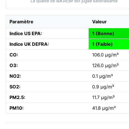
La qualité de l&#39;air est jugée satisfaisante
Paramètre
Valeur
Indice US EPA:
1 (Bonne)
Indice UK DEFRA:
1 (Faible)
CO:
106.0 µg/m³
O3:
126.0 µg/m³
NO2:
0.1 µg/m³
SO2:
0.9 µg/m³
PM2.5:
11.7 µg/m³
PM10:
41.8 µg/m³