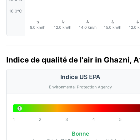
16.0°C
↑
↑
↑
↑
↑
8.0 km/h
12.0 km/h
14.0 km/h
15.0 km/h
12.0 
Indice de qualité de l'air in Ghazni, 
Indice US EPA
Environmental Protection Agency
1
1
2
3
4
5
Bonne