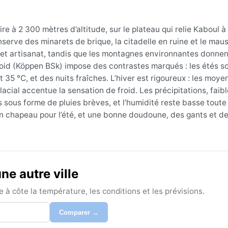
aire à 2 300 mètres d’altitude, sur le plateau qui relie Kaboul 
serve des minarets de brique, la citadelle en ruine et le mau
et artisanat, tandis que les montagnes environnantes donnen
froid (Köppen BSk) impose des contrastes marqués : les étés 
5 °C, et des nuits fraîches. L’hiver est rigoureux : les moye
lacial accentue la sensation de froid. Les précipitations, faib
sous forme de pluies brèves, et l’humidité reste basse toute 
un chapeau pour l’été, et une bonne doudoune, des gants et d
s (avril-mai) et l’automne (septembre-octobre) : les tempéra
ner dans les sites historiques sans souffrir des extrêmes. L’ét
é la neige qui peut bloquer les routes, offre un paysage dépoui
e autre ville
bles incluent des tempêtes de poussière en été, liées aux ve
à côte la température, les conditions et les prévisions.
rd est rare mais possible en décembre-janvier. En somme, Ghaz
n tranchées, un air sec, et une beauté austère qui séduit les 
Comparer →