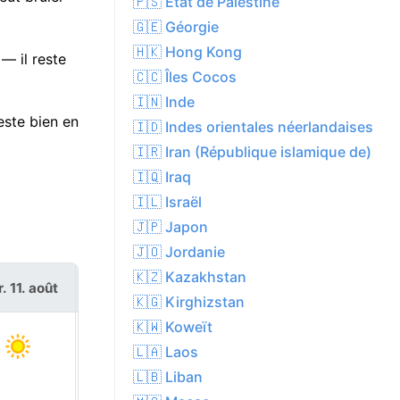
🇵🇸 État de Palestine
🇬🇪 Géorgie
🇭🇰 Hong Kong
— il reste
🇨🇨 Îles Cocos
🇮🇳 Inde
este bien en
🇮🇩 Indes orientales néerlandaises
🇮🇷 Iran (République islamique de)
🇮🇶 Iraq
🇮🇱 Israël
🇯🇵 Japon
🇯🇴 Jordanie
🇰🇿 Kazakhstan
. 11. août
mer. 12. août
🇰🇬 Kirghizstan
🇰🇼 Koweït
🇱🇦 Laos
🇱🇧 Liban