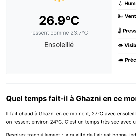
💧
Humi
26.9°C
🌬️
Vent
🌡️
Press
ressent comme 23.7°C
Ensoleillé
👁️
Visib
🌧️
Préc
Quel temps fait-il à Ghazni en ce m
Il fait chaud à Ghazni en ce moment, 27°C avec ensoleill
on ressent environ 24°C. C'est un temps très sec avec 
Respirez tranquillement : la qualité de l'air est bonne, 