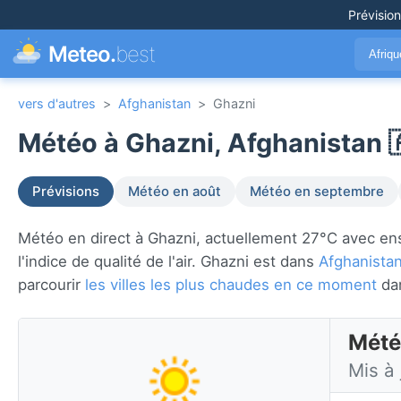
Prévisio
Meteo.
best
Afriq
vers d'autres
>
Afghanistan
>
Ghazni
Météo à Ghazni, Afghanistan 
Prévisions
Météo en août
Météo en septembre
Météo en direct à Ghazni, actuellement 27°C avec ensole
l'indice de qualité de l'air. Ghazni est dans
Afghanista
parcourir
les villes les plus chaudes en ce moment
da
Mété
Mis à 