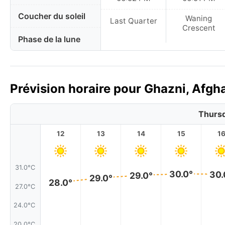
Coucher du soleil
Waning
Last Quarter
Crescent
Phase de la lune
Prévision horaire pour Ghazni, Afgha
Thursd
12
13
14
15
1
31.0°C
30.0°
30.
29.0°
29.0°
28.0°
27.0°C
24.0°C
20.0°C