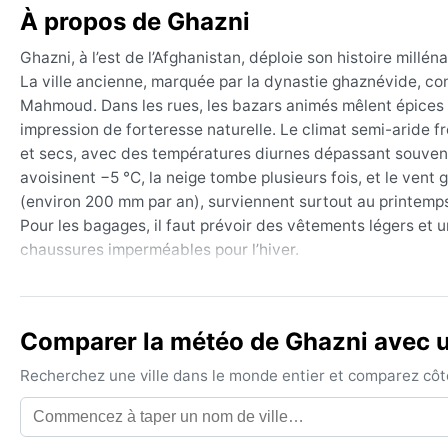
À propos de Ghazni
Ghazni, à l’est de l’Afghanistan, déploie son histoire millén
La ville ancienne, marquée par la dynastie ghaznévide, con
Mahmoud. Dans les rues, les bazars animés mêlent épices 
impression de forteresse naturelle. Le climat semi-aride 
et secs, avec des températures diurnes dépassant souvent 3
avoisinent −5 °C, la neige tombe plusieurs fois, et le vent g
(environ 200 mm par an), surviennent surtout au printemps 
Pour les bagages, il faut prévoir des vêtements légers et 
chaussures imperméables pour l’hiver.
La meilleure période pour découvrir Ghazni est le printemp
douces, le ciel dégagé, et les conditions permettent de flâ
praticable mais les journées sont brûlantes ; l’hiver, malgr
Comparer la météo de Ghazni avec un
lumière particulière. Les phénomènes météorologiques nota
Recherchez une ville dans le monde entier et comparez côte 
et parfois des averses de grêle au printemps. Le brouilla
climat typique des hauts plateaux arides : des saisons bie
en quête d’histoire et de grands espaces.