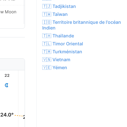
🇹🇯 Tadjikistan
ew Moon
New Moon
🇹🇼 Taïwan
🇮🇴 Territoire britannique de l'océan
Indien
🇹🇭 Thaïlande
🇹🇱 Timor Oriental
🇹🇲 Turkménistan
🇻🇳 Vietnam
🇾🇪 Yémen
22
23
1
2
3
24.0°
23.0°
22.0°
21.0°
20.0°