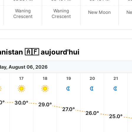
Waning
Waning
New Moon
N
Crescent
Crescent
nistan 🇦🇫 aujourd'hui
ay, August 06, 2026
6
17
18
19
20
21
0°
30.0°
29.0°
27.0°
26.0°
25.0°