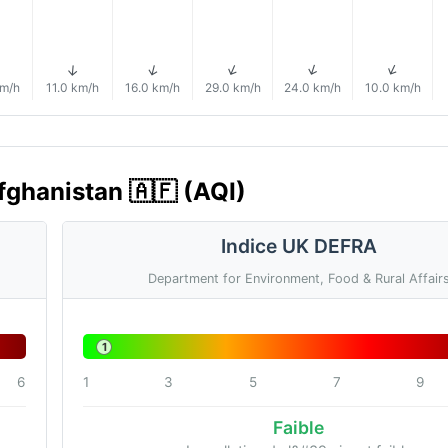
↑
↑
↑
↑
↑
km/h
11.0 km/h
16.0 km/h
29.0 km/h
24.0 km/h
10.0 km/h
Afghanistan 🇦🇫 (AQI)
Indice UK DEFRA
Department for Environment, Food & Rural Affair
1
6
1
3
5
7
9
Faible