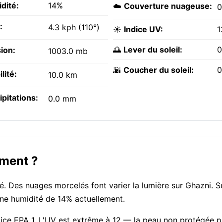
dité:
14%
☁️
Couverture nuageuse:
:
4.3 kph (110°)
☀️
Indice UV:
1
🌅
Lever du soleil:
0
ion:
1003.0 mb
🌇
Coucher du soleil:
0
ilité:
10.0 km
ipitations:
0.0 mm
oment ?
é. Des nuages morcelés font varier la lumière sur Ghazni. S
une humidité de 14% actuellement.
indice EPA 1. L'UV est extrême à 12 — la peau non protégée p