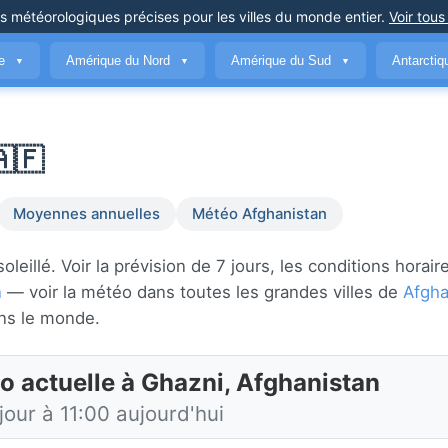
ns météorologiques précises
pour les villes du monde entier
.
Voir tous
ue
Amérique du Nord
Amérique du Sud
Antarcti
▼
▼
▼
🇫
Moyennes annuelles
Météo Afghanistan
illé. Voir la prévision de 7 jours, les conditions horair
n
— voir la météo dans toutes les grandes villes de
Afgha
ns le monde.
o actuelle à Ghazni, Afghanistan
jour à 11:00 aujourd'hui