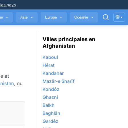
 les pays
.
🌐
que
Asie
Europe
Océanie
▾
▼
▼
▼
▼
Villes principales en
Afghanistan
Kaboul
Hérat
Kandahar
es et
Mazār-e Sharīf
nistan
, ou
Kondôz
Ghazni
Balkh
Baghlān
Gardêz