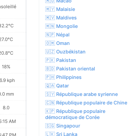
🇲🇴 Macao
soleillé
Ensoleillé
🇲🇾 Malaisie
🇲🇻 Maldives
32.2°C
32.4°C
🇲🇳 Mongolie
🇳🇵 Népal
27.0°C
27.1°C
🇴🇲 Oman
🇺🇿 Ouzbékistan
20.8°C
20.9°C
🇵🇰 Pakistan
18%
24%
🇧🇩 Pakistan oriental
🇵🇭 Philippines
6.9 kph
19.1 kph
🇶🇦 Qatar
0.0 mm
0.0 mm
🇸🇾 République arabe syrienne
🇨🇳 République populaire de Chine
8.0
8.0
🇰🇵 République populaire
démocratique de Corée
5:15 AM
05:16 AM
🇸🇬 Singapour
🇱🇰 Sri Lanka
6:47 PM
06:46 PM