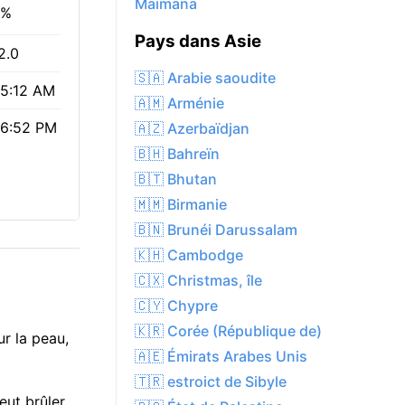
Maïmana
0%
Pays dans Asie
2.0
🇸🇦 Arabie saoudite
5:12 AM
🇦🇲 Arménie
6:52 PM
🇦🇿 Azerbaïdjan
🇧🇭 Bahreïn
🇧🇹 Bhutan
🇲🇲 Birmanie
🇧🇳 Brunéi Darussalam
🇰🇭 Cambodge
🇨🇽 Christmas, île
🇨🇾 Chypre
🇰🇷 Corée (République de)
ur la peau,
🇦🇪 Émirats Arabes Unis
🇹🇷 estroict de Sibyle
eut brûler