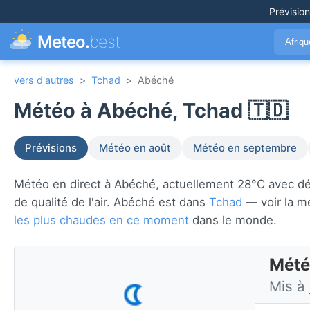
Prévisio
Meteo.
best
Afriq
vers d'autres
>
Tchad
>
Abéché
Météo à Abéché, Tchad 🇹🇩
Prévisions
Météo en août
Météo en septembre
Météo en direct à Abéché, actuellement 28°C avec dégag
de qualité de l'air. Abéché est dans
Tchad
— voir la m
les plus chaudes en ce moment
dans le monde.
Mété
Mis à 