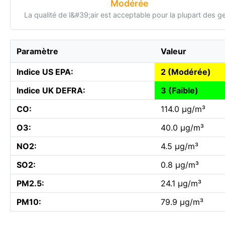
Modérée
La qualité de l&#39;air est acceptable pour la plupart des g
Paramètre
Valeur
Indice US EPA:
2 (Modérée)
Indice UK DEFRA:
3 (Faible)
CO:
114.0 µg/m³
O3:
40.0 µg/m³
NO2:
4.5 µg/m³
SO2:
0.8 µg/m³
PM2.5:
24.1 µg/m³
PM10:
79.9 µg/m³