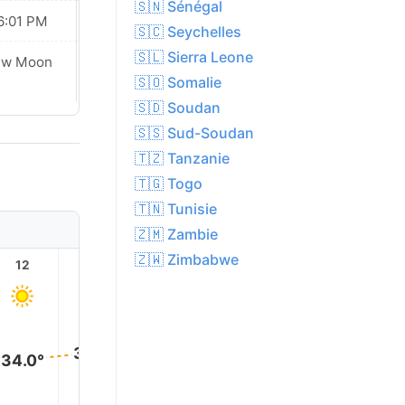
🇸🇳 Sénégal
6:01 PM
06:00 PM
🇸🇨 Seychelles
🇸🇱 Sierra Leone
ew Moon
New Moon
🇸🇴 Somalie
🇸🇩 Soudan
🇸🇸 Sud-Soudan
🇹🇿 Tanzanie
🇹🇬 Togo
🇹🇳 Tunisie
🇿🇲 Zambie
🇿🇼 Zimbabwe
12
13
14
15
16
17
36.0°
36.0°
35.0°
35.0°
35.0°
34.0°