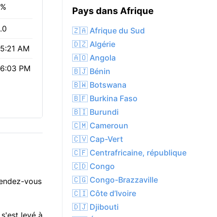
4%
Pays dans Afrique
.0
🇿🇦 Afrique du Sud
🇩🇿 Algérie
5:21 AM
🇦🇴 Angola
6:03 PM
🇧🇯 Bénin
🇧🇼 Botswana
🇧🇫 Burkina Faso
🇧🇮 Burundi
🇨🇲 Cameroun
🇨🇻 Cap-Vert
🇨🇫 Centrafricaine, république
🇨🇩 Congo
🇨🇬 Congo-Brazzaville
ttendez-vous
🇨🇮 Côte d’Ivoire
🇩🇯 Djibouti
s'est levé à