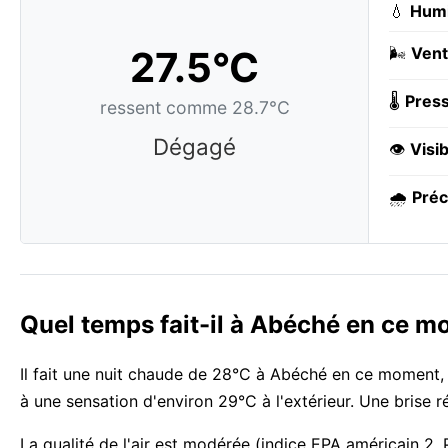
💧
Humi
27.5°C
🌬️
Vent
🌡️
Press
ressent comme 28.7°C
Dégagé
👁️
Visib
🌧️
Préc
Quel temps fait-il à Abéché en ce m
Il fait une nuit chaude de 28°C à Abéché en ce moment, 
à une sensation d'environ 29°C à l'extérieur. Une brise r
La qualité de l'air est modérée (indice EPA américain 2,