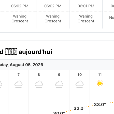
06:02 PM
06:02 PM
06:01 PM
0
Waning
Waning
Waning
N
Crescent
Crescent
Crescent
d 🇹🇩 aujourd'hui
day, August 05, 2026
7
8
9
10
11
33.0°
32.0°
30.0°