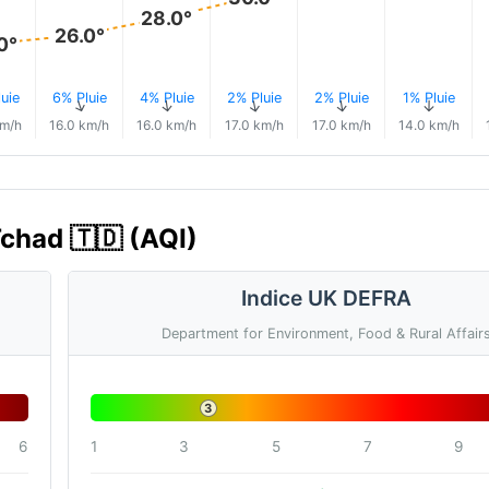
28.0°
26.0°
0°
uie
6% Pluie
4% Pluie
2% Pluie
2% Pluie
1% Pluie
↑
↑
↑
↑
↑
↑
km/h
16.0 km/h
16.0 km/h
17.0 km/h
17.0 km/h
14.0 km/h
 Tchad 🇹🇩 (AQI)
Indice UK DEFRA
Department for Environment, Food & Rural Affair
3
6
1
3
5
7
9