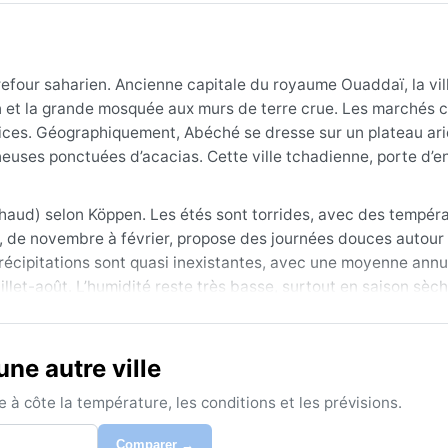
efour saharien. Ancienne capitale du royaume Ouaddaï, la vil
an et la grande mosquée aux murs de terre crue. Les marchés 
pices. Géographiquement, Abéché se dresse sur un plateau arid
neuses ponctuées d’acacias. Cette ville tchadienne, porte d’e
aud) selon Köppen. Les étés sont torrides, avec des tempér
er, de novembre à février, propose des journées douces autour
précipitations sont quasi inexistantes, avec une moyenne annu
llet-août. L’humidité reste très basse, surtout en saison sèch
ton, un chapeau à large bord, des lunettes de
ne autre ville
à côte la température, les conditions et les prévisions.
Comparer →