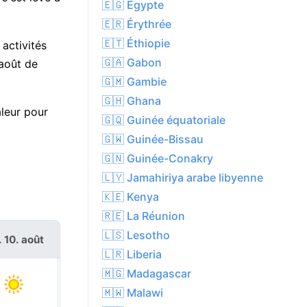
🇪🇬 Égypte
🇪🇷 Érythrée
🇪🇹 Éthiopie
 activités
🇬🇦 Gabon
 août de
🇬🇲 Gambie
🇬🇭 Ghana
aleur pour
🇬🇶 Guinée équatoriale
🇬🇼 Guinée-Bissau
🇬🇳 Guinée-Conakry
🇱🇾 Jamahiriya arabe libyenne
🇰🇪 Kenya
🇷🇪 La Réunion
🇱🇸 Lesotho
. 10. août
mar. 11. août
🇱🇷 Liberia
🇲🇬 Madagascar
🇲🇼 Malawi