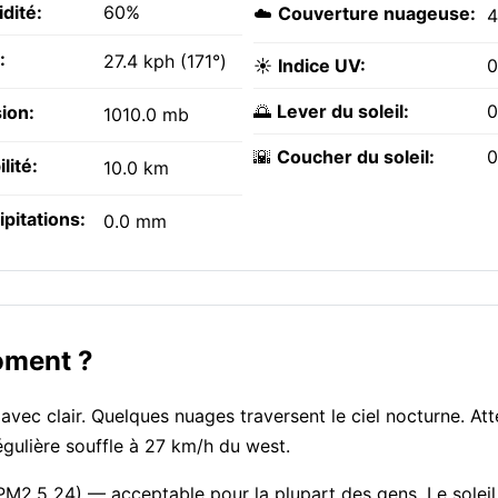
dité:
60%
☁️
Couverture nuageuse:
:
27.4 kph (171°)
☀️
Indice UV:
0
🌅
Lever du soleil:
0
ion:
1010.0 mb
🌇
Coucher du soleil:
0
ilité:
10.0 km
ipitations:
0.0 mm
oment ?
avec clair. Quelques nuages traversent le ciel nocturne. A
égulière souffle à 27 km/h du west.
 PM2.5 24) — acceptable pour la plupart des gens. Le soleil 