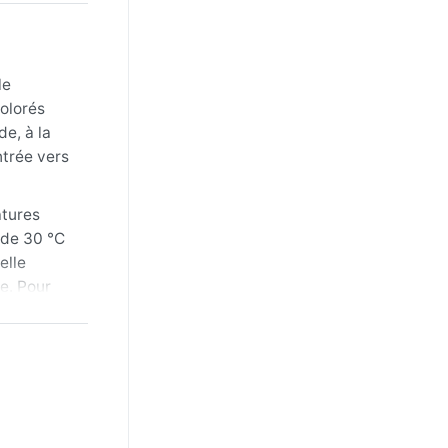
le
colorés
e, à la
ntrée vers
atures
 de 30 °C
elle
e. Pour