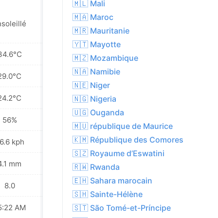
🇲🇱 Mali
🇲🇦 Maroc
soleillé
Ensoleillé
🇲🇷 Mauritanie
🇾🇹 Mayotte
34.6°C
33.9°C
🇲🇿 Mozambique
🇳🇦 Namibie
29.0°C
28.0°C
🇳🇪 Niger
24.2°C
23.4°C
🇳🇬 Nigeria
🇺🇬 Ouganda
56%
58%
🇲🇺 république de Maurice
🇰🇲 République des Comores
6.6 kph
30.6 kph
🇸🇿 Royaume d’Eswatini
4.1 mm
8.3 mm
🇷🇼 Rwanda
🇪🇭 Sahara marocain
8.0
8.0
🇸🇭 Sainte-Hélène
5:22 AM
05:23 AM
🇸🇹 São Tomé-et-Príncipe