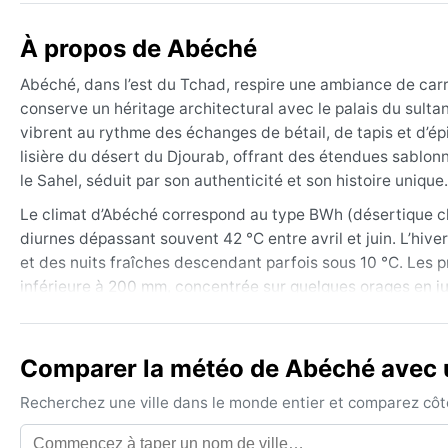
À propos de Abéché
Abéché, dans l’est du Tchad, respire une ambiance de carr
conserve un héritage architectural avec le palais du sult
vibrent au rythme des échanges de bétail, de tapis et d’é
lisière du désert du Djourab, offrant des étendues sablon
le Sahel, séduit par son authenticité et son histoire unique.
Le climat d’Abéché correspond au type BWh (désertique ch
diurnes dépassant souvent 42 °C entre avril et juin. L’hiv
et des nuits fraîches descendant parfois sous 10 °C. Les 
inférieure à 200 mm, concentrée sur quelques orages en jui
s’adapter, mieux vaut emporter des vêtements légers en co
Comparer la météo de Abéché avec u
Recherchez une ville dans le monde entier et comparez côte 