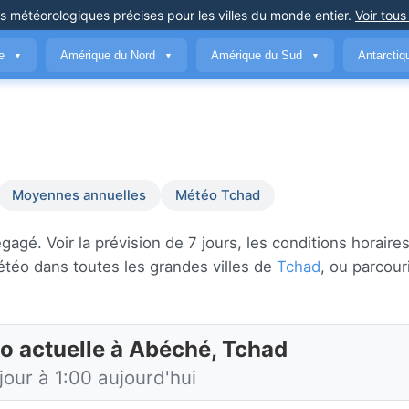
ns météorologiques précises
pour les villes du monde entier
.
Voir tous
ue
Amérique du Nord
Amérique du Sud
Antarcti
▼
▼
▼
Moyennes annuelles
Météo Tchad
é. Voir la prévision de 7 jours, les conditions horaires 
étéo dans toutes les grandes villes de
Tchad
, ou parcour
o actuelle à Abéché, Tchad
jour à 1:00 aujourd'hui