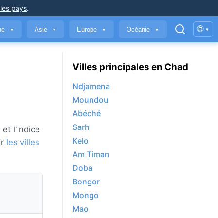
 les pays
.
🌐
que
Asie
Europe
Océanie
▾
▼
▼
▼
▼
Villes principales en Chad
Ndjamena
Moundou
Abéché
Sarh
et l'indice
Kelo
ir
les villes
Am Timan
Doba
Bongor
Mongo
Mao