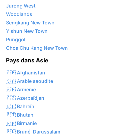
Jurong West
Woodlands
Sengkang New Town
Yishun New Town
Punggol
Choa Chu Kang New Town
Pays dans Asie
🇦🇫 Afghanistan
🇸🇦 Arabie saoudite
🇦🇲 Arménie
🇦🇿 Azerbaïdjan
🇧🇭 Bahreïn
🇧🇹 Bhutan
🇲🇲 Birmanie
🇧🇳 Brunéi Darussalam