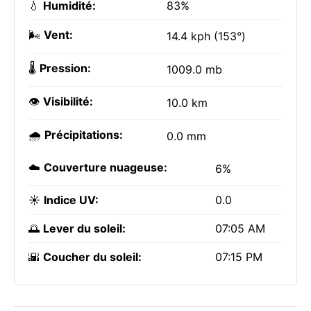
💧
Humidité:
83%
🌬️
Vent:
14.4 kph (153°)
🌡️
Pression:
1009.0 mb
👁️
Visibilité:
10.0 km
🌧️
Précipitations:
0.0 mm
☁️
Couverture nuageuse:
6%
☀️
Indice UV:
0.0
🌅
Lever du soleil:
07:05 AM
🌇
Coucher du soleil:
07:15 PM