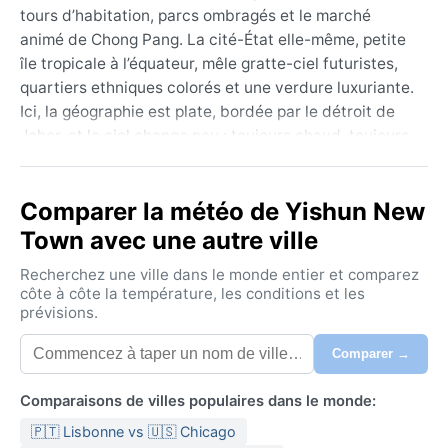
tours d’habitation, parcs ombragés et le marché
animé de Chong Pang. La cité-État elle-même, petite
île tropicale à l’équateur, mêle gratte-ciel futuristes,
quartiers ethniques colorés et une verdure luxuriante.
Ici, la géographie est plate, bordée par le détroit de
Johor, et le ciel change peu : toujours chaud, toujours
humide.
Le climat de Yishun est celui de la forêt tropicale
Comparer la météo de Yishun New
humide (Af selon Köppen). Les températures oscillent
Town avec une autre ville
entre 25 et 33 °C toute l’année, sans véritable hiver ni
été. Les pluies sont abondantes et fréquentes,
Recherchez une ville dans le monde entier et comparez
surtout lors de la mousson du nord-est (novembre à
côte à côte la température, les conditions et les
prévisions.
janvier) et de la mousson du sud-ouest (juin à
septembre). L’humidité dépasse souvent 80 %. Pour
Comparer →
les voyageurs, des vêtements légers en coton, un
imperméable et des chaussures respirantes sont
Comparaisons de villes populaires dans le monde:
essentiels ; la climatisation omniprésente exige aussi
🇵🇹 Lisbonne vs 🇺🇸 Chicago
une petite veste.