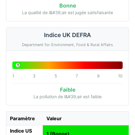
Bonne
La qualité de l&#39;air est jugée satisfaisante
Indice UK DEFRA
Department for Environment, Food & Rural Affairs
1
1
3
5
7
9
10
Faible
La pollution de l&#39;air est faible
Paramètre
Valeur
Indice US
1 (Bonne)