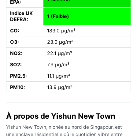
EPA:
Indice UK
1 (Faible)
DEFRA:
CO:
183.0 µg/m³
O3:
23.0 µg/m³
NO2:
22.1 µg/m³
SO2:
7.9 µg/m³
PM2.5:
11.1 µg/m³
PM10:
13.9 µg/m³
À propos de Yishun New Town
Yishun New Town, nichée au nord de Singapour, est
une enclave résidentielle où le quotidien vibre entre