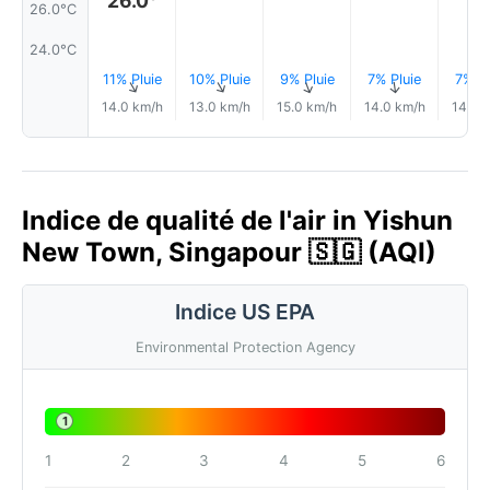
26.0°
26.0°C
24.0°C
11% Pluie
10% Pluie
9% Pluie
7% Pluie
7% Pl
↑
↑
↑
↑
14.0 km/h
13.0 km/h
15.0 km/h
14.0 km/h
14.0 
Indice de qualité de l'air in Yishun
New Town, Singapour 🇸🇬 (AQI)
Indice US EPA
Environmental Protection Agency
1
1
2
3
4
5
6