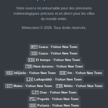
Votre source incontournable pour des prévisions
météorologiques précises et en direct pour les villes
du monde entier.
Meteo.best © 2026. Tous droits réservés.
🇲🇾
Cuaca · Yishun New Town
🇮🇩
Cuaca · Yishun New Town
🇪🇸
El tiempo · Yishun New Town
🇹🇷
Hava durumu · Yishun New Town
🇭🇺
🇪🇪
Időjárás · Yishun New Town
Ilm · Yishun New Town
🇱🇻
Laikapstākļi · Yishun New Town
🇮🇹
🇫🇷
Meteo · Yishun New Town
Météo · Yishun New Town
🇱🇹
Oras · Yishun New Town
🇵🇱
Pogoda · Yishun New Town
🇸🇰
Počasie · Yishun New Town