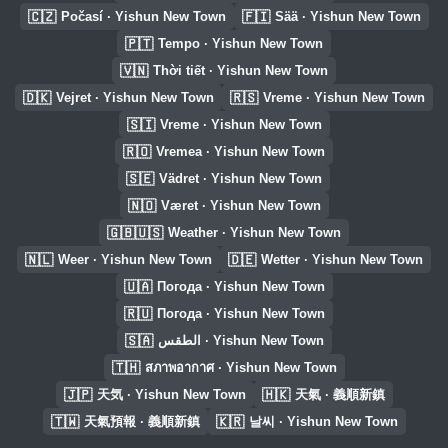
🇨🇿
🇫🇮
Počasí · Yishun New Town
Sää · Yishun New Town
🇵🇹
Tempo · Yishun New Town
🇻🇳
Thời tiết · Yishun New Town
🇩🇰
🇷🇸
Vejret · Yishun New Town
Vreme · Yishun New Town
🇸🇮
Vreme · Yishun New Town
🇷🇴
Vremea · Yishun New Town
🇸🇪
Vädret · Yishun New Town
🇳🇴
Været · Yishun New Town
🇬🇧🇺🇸
Weather · Yishun New Town
🇳🇱
🇩🇪
Weer · Yishun New Town
Wetter · Yishun New Town
🇺🇦
Погода · Yishun New Town
🇷🇺
Погода · Yishun New Town
🇸🇦
الطقس · Yishun New Town
🇹🇭
สภาพอากาศ · Yishun New Town
🇯🇵
🇭🇰
天気 · Yishun New Town
天氣 · 義順新鎮
🇹🇼
🇰🇷
天氣預報 · 義順新鎮
날씨 · Yishun New Town