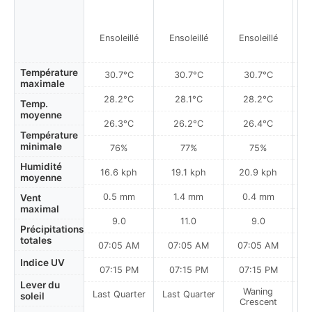
Ensoleillé
Ensoleillé
Ensoleillé
Température
30.7°C
30.7°C
30.7°C
maximale
28.2°C
28.1°C
28.2°C
Temp.
moyenne
26.3°C
26.2°C
26.4°C
Température
minimale
76%
77%
75%
Humidité
16.6 kph
19.1 kph
20.9 kph
moyenne
0.5 mm
1.4 mm
0.4 mm
Vent
maximal
9.0
11.0
9.0
Précipitations
totales
07:05 AM
07:05 AM
07:05 AM
Indice UV
07:15 PM
07:15 PM
07:15 PM
Lever du
Waning
Last Quarter
Last Quarter
soleil
Crescent