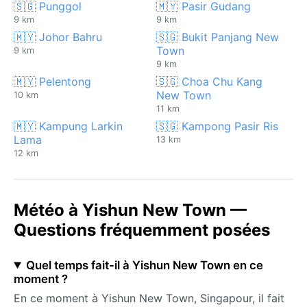
🇸🇬 Punggol
🇲🇾 Pasir Gudang
9 km
9 km
🇲🇾 Johor Bahru
🇸🇬 Bukit Panjang New
Town
9 km
9 km
🇲🇾 Pelentong
🇸🇬 Choa Chu Kang
New Town
10 km
11 km
🇲🇾 Kampung Larkin
🇸🇬 Kampong Pasir Ris
Lama
13 km
12 km
Météo à Yishun New Town —
Questions fréquemment posées
Quel temps fait-il à Yishun New Town en ce
moment ?
En ce moment à Yishun New Town, Singapour, il fait