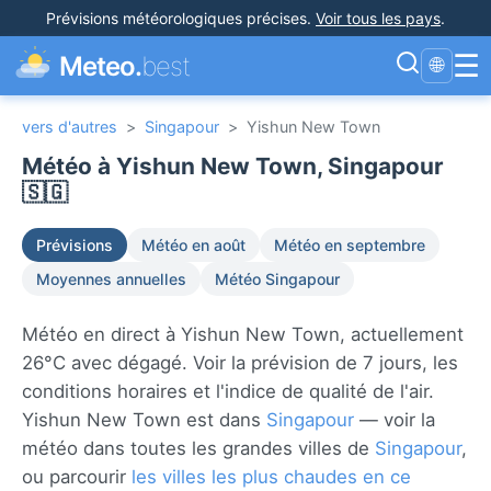
Prévisions météorologiques précises
.
Voir tous les pays
.
☰
Meteo.
best
🌐
vers d'autres
>
Singapour
>
Yishun New Town
Météo à Yishun New Town, Singapour
🇸🇬
Prévisions
Météo en août
Météo en septembre
Moyennes annuelles
Météo Singapour
Météo en direct à Yishun New Town, actuellement
26°C avec dégagé. Voir la prévision de 7 jours, les
conditions horaires et l'indice de qualité de l'air.
Yishun New Town est dans
Singapour
— voir la
météo dans toutes les grandes villes de
Singapour
,
ou parcourir
les villes les plus chaudes en ce