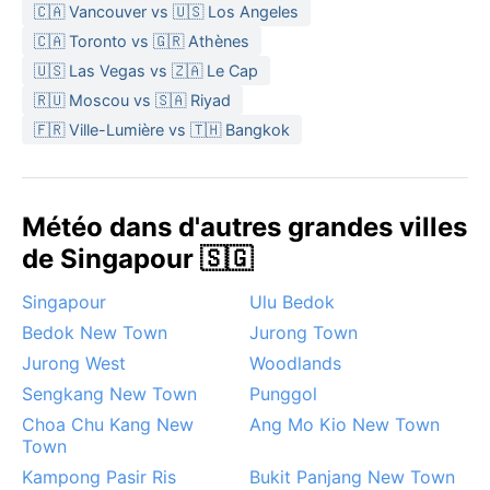
🇨🇦 Vancouver vs 🇺🇸 Los Angeles
Le meilleur moment pour visiter Yishun weather-wise
🇨🇦 Toronto vs 🇬🇷 Athènes
? De février à avril, quand les averses sont moins
🇺🇸 Las Vegas vs 🇿🇦 Le Cap
intenses. Les phénomènes notables incluent les
orages violents de l’après-midi, souvent
🇷🇺 Moscou vs 🇸🇦 Riyad
accompagnés de rafales soudaines. Pas de sirocco ni
🇫🇷 Ville-Lumière vs 🇹🇭 Bangkok
de neige ici : Singapour reste sous le couvert
constant des nuages tropicaux, avec une brume
occasionnelle venue de Sumatra en juillet-août. La
Météo dans d'autres grandes villes
pluie rythme la vie, mais la ville reste toujours
de Singapour 🇸🇬
accueillante, humide et vibrante.
Singapour
Ulu Bedok
Bedok New Town
Jurong Town
Jurong West
Woodlands
Sengkang New Town
Punggol
Choa Chu Kang New
Ang Mo Kio New Town
Town
Kampong Pasir Ris
Bukit Panjang New Town