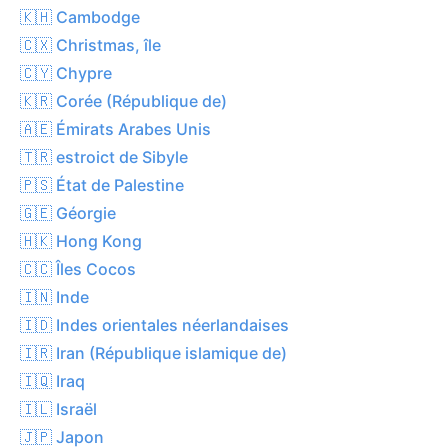
🇰🇭 Cambodge
🇨🇽 Christmas, île
🇨🇾 Chypre
🇰🇷 Corée (République de)
🇦🇪 Émirats Arabes Unis
🇹🇷 estroict de Sibyle
🇵🇸 État de Palestine
🇬🇪 Géorgie
🇭🇰 Hong Kong
🇨🇨 Îles Cocos
🇮🇳 Inde
🇮🇩 Indes orientales néerlandaises
🇮🇷 Iran (République islamique de)
🇮🇶 Iraq
🇮🇱 Israël
🇯🇵 Japon