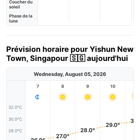
Coucher du
soleil
Phase de la
lune
Prévision horaire pour Yishun New
Town, Singapour 🇸🇬 aujourd'hui
Wednesday, August 05, 2026
7
8
9
10
11
32.0°C
30.0°C
30.
29.0°
28.0°
28.0°C
27.0°