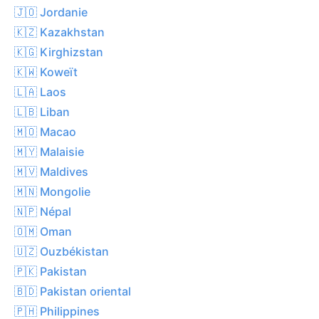
🇯🇴 Jordanie
🇰🇿 Kazakhstan
🇰🇬 Kirghizstan
🇰🇼 Koweït
🇱🇦 Laos
🇱🇧 Liban
🇲🇴 Macao
🇲🇾 Malaisie
🇲🇻 Maldives
🇲🇳 Mongolie
🇳🇵 Népal
🇴🇲 Oman
🇺🇿 Ouzbékistan
🇵🇰 Pakistan
🇧🇩 Pakistan oriental
🇵🇭 Philippines