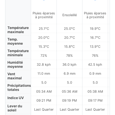
Pluies éparses
Pluies éparses
Pa
Ensoleillé
à proximité
à proximité
Température
25.1°C
25.0°C
19.9°C
maximale
20.0°C
20.7°C
16.7°C
Temp.
moyenne
15.3°C
15.8°C
13.9°C
Température
minimale
72%
78%
76%
Humidité
32.8 kph
36.0 kph
42.5 kph
moyenne
11.0 mm
6.9 mm
0.9 mm
Vent
maximal
5.0
5.0
5.0
Précipitations
totales
05:34 AM
05:36 AM
05:38 AM
0
Indice UV
09:21 PM
09:19 PM
09:17 PM
Lever du
Last Quarter
Last Quarter
Last Quarter
soleil