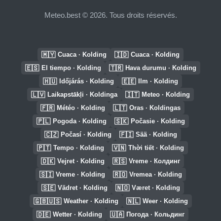
Meteo.best © 2026. Tous droits réservés.
🇲🇾
🇮🇩
Cuaca · Kolding
Cuaca · Kolding
🇪🇸
🇹🇷
El tiempo · Kolding
Hava durumu · Kolding
🇭🇺
🇪🇪
Időjárás · Kolding
Ilm · Kolding
🇱🇻
🇮🇹
Laikapstākļi · Koldinga
Meteo · Kolding
🇫🇷
🇱🇹
Météo · Kolding
Oras · Koldingas
🇵🇱
🇸🇰
Pogoda · Kolding
Počasie · Kolding
🇨🇿
🇫🇮
Počasí · Kolding
Sää · Kolding
🇵🇹
🇻🇳
Tempo · Kolding
Thời tiết · Kolding
🇩🇰
🇷🇸
Vejret · Kolding
Vreme · Колдинг
🇸🇮
🇷🇴
Vreme · Kolding
Vremea · Kolding
🇸🇪
🇳🇴
Vädret · Kolding
Været · Kolding
🇬🇧🇺🇸
🇳🇱
Weather · Kolding
Weer · Kolding
🇩🇪
🇺🇦
Wetter · Kolding
Погода · Кольдинг