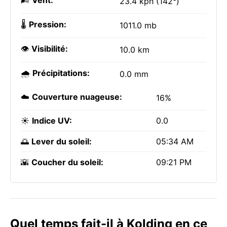
🌬️
Vent:
23.4 kph (142°)
🌡️
Pression:
1011.0 mb
👁️
Visibilité:
10.0 km
🌧️
Précipitations:
0.0 mm
☁️
Couverture nuageuse:
16%
☀️
Indice UV:
0.0
🌅
Lever du soleil:
05:34 AM
🌇
Coucher du soleil:
09:21 PM
Quel temps fait-il à Kolding en ce