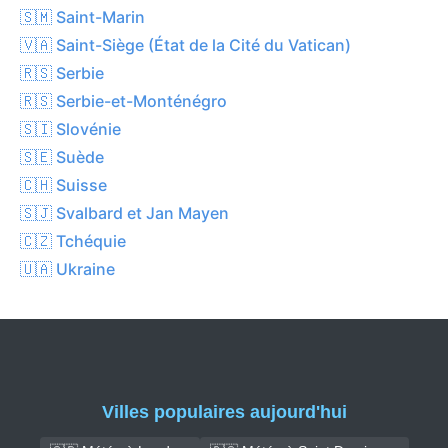
🇸🇲 Saint-Marin
🇻🇦 Saint-Siège (État de la Cité du Vatican)
🇷🇸 Serbie
🇷🇸 Serbie-et-Monténégro
🇸🇮 Slovénie
🇸🇪 Suède
🇨🇭 Suisse
🇸🇯 Svalbard et Jan Mayen
🇨🇿 Tchéquie
🇺🇦 Ukraine
Villes populaires aujourd'hui