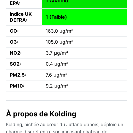
EPA:
Indice UK
1 (Faible)
DEFRA:
CO:
163.0 µg/m³
O3:
105.0 µg/m³
NO2:
3.7 µg/m³
SO2:
0.4 µg/m³
PM2.5:
7.6 µg/m³
PM10:
9.2 µg/m³
À propos de Kolding
Kolding, nichée au cœur du Jutland danois, déploie un
charme discret entre son imposant château de