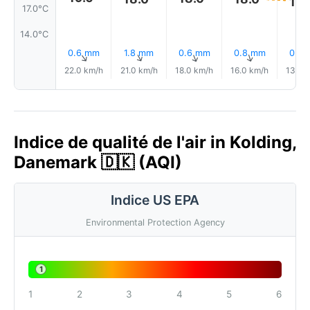
18.
17.0°C
14.0°C
0.6 mm
1.8 mm
0.6 mm
0.8 mm
0.0
↑
↑
↑
↑
22.0 km/h
21.0 km/h
18.0 km/h
16.0 km/h
13.0 
Indice de qualité de l'air in Kolding,
Danemark 🇩🇰 (AQI)
Indice US EPA
Environmental Protection Agency
1
1
2
3
4
5
6