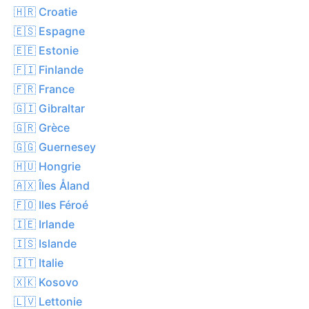
🇭🇷 Croatie
🇪🇸 Espagne
🇪🇪 Estonie
🇫🇮 Finlande
🇫🇷 France
🇬🇮 Gibraltar
🇬🇷 Grèce
🇬🇬 Guernesey
🇭🇺 Hongrie
🇦🇽 Îles Åland
🇫🇴 Iles Féroé
🇮🇪 Irlande
🇮🇸 Islande
🇮🇹 Italie
🇽🇰 Kosovo
🇱🇻 Lettonie