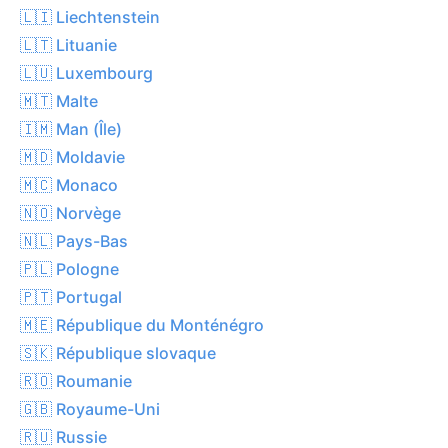
🇱🇮 Liechtenstein
🇱🇹 Lituanie
🇱🇺 Luxembourg
🇲🇹 Malte
🇮🇲 Man (Île)
🇲🇩 Moldavie
🇲🇨 Monaco
🇳🇴 Norvège
🇳🇱 Pays-Bas
🇵🇱 Pologne
🇵🇹 Portugal
🇲🇪 République du Monténégro
🇸🇰 République slovaque
🇷🇴 Roumanie
🇬🇧 Royaume-Uni
🇷🇺 Russie