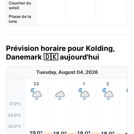
Coucher du
soleil
Phase de la
lune
Prévision horaire pour Kolding,
Danemark 🇩🇰 aujourd'hui
Tuesday, August 04, 2026
23
1
2
3
27.0°C
24.0°C
20.0°C
19.0°
18.0°
18.0°
18.0°