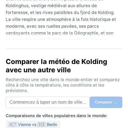
Koldinghus, vestige médiéval aux allures de
forteresse, et les rives paisibles du fjord de Kolding.
La ville respire une atmosphère à la fois historique et
moderne, avec ses ruelles pavées, ses parcs
verdoyants comme le parc de la Géographie, et son
port animé qui relie l’intérieur des terres à la mer
Baltique. Le paysage environnant mêle collines
douces, forêts de hêtres et lacs, offrant aux visiteurs
Comparer la météo de Kolding
une immersion dans la campagne scandinave typique,
à deux pas des commodités urbaines.
avec une autre ville
Sous la classification climatique Cfb (océanique),
Recherchez une ville dans le monde entier et comparez
Kolding connaît des étés tièdes, avec des maximales
côte à côte la température, les conditions et les
prévisions.
autour de 20 °C en juillet, mais jamais vraiment
étouffants. Les hivers sont frais et humides, oscillant
Comparer →
entre 0 et 4 °C en janvier, avec des chutes de neige
modérées qui peuvent habiller la ville de blanc
Comparaisons de villes populaires dans le monde:
pendant quelques jours. Les précipitations sont
🇦🇹 Vienne vs 🇩🇪 Berlin
réparties toute l’année, culminant en automne et en