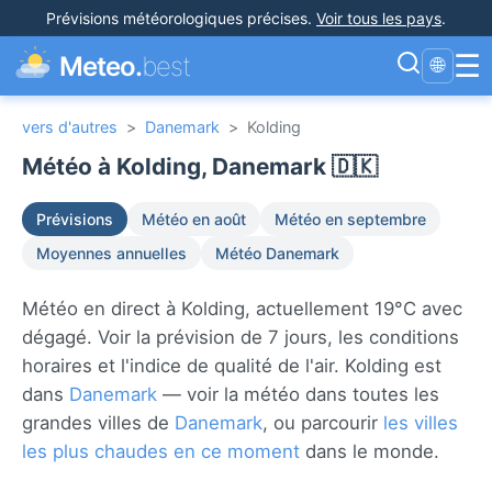
Prévisions météorologiques précises
.
Voir tous les pays
.
☰
Meteo.
best
🌐
vers d'autres
>
Danemark
>
Kolding
Météo à Kolding, Danemark 🇩🇰
Prévisions
Météo en août
Météo en septembre
Moyennes annuelles
Météo Danemark
Météo en direct à Kolding, actuellement 19°C avec
dégagé. Voir la prévision de 7 jours, les conditions
horaires et l'indice de qualité de l'air. Kolding est
dans
Danemark
— voir la météo dans toutes les
grandes villes de
Danemark
, ou parcourir
les villes
les plus chaudes en ce moment
dans le monde.