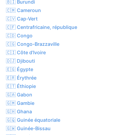
🇧🇮 Burundi
🇨🇲 Cameroun
🇨🇻 Cap-Vert
🇨🇫 Centrafricaine, république
🇨🇩 Congo
🇨🇬 Congo-Brazzaville
🇨🇮 Côte d’Ivoire
🇩🇯 Djibouti
🇪🇬 Égypte
🇪🇷 Érythrée
🇪🇹 Éthiopie
🇬🇦 Gabon
🇬🇲 Gambie
🇬🇭 Ghana
🇬🇶 Guinée équatoriale
🇬🇼 Guinée-Bissau