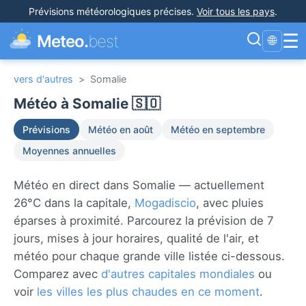
Prévisions météorologiques précises
.
Voir tous les pays
.
☰
Meteo.
best
🌐
vers d'autres
>
Somalie
Météo à Somalie 🇸🇴
Prévisions
Météo en août
Météo en septembre
Moyennes annuelles
Météo en direct dans Somalie — actuellement
26°C dans la capitale,
Mogadiscio
, avec pluies
éparses à proximité. Parcourez la prévision de 7
jours, mises à jour horaires, qualité de l'air, et
météo pour chaque grande ville listée ci-dessous.
Comparez avec
d'autres capitales mondiales
ou
voir
les villes les plus chaudes en ce moment
.