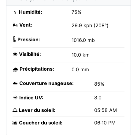
💧
Humidité:
75%
🌬️
Vent:
29.9 kph (208°)
🌡️
Pression:
1016.0 mb
👁️
Visibilité:
10.0 km
🌧️
Précipitations:
0.0 mm
☁️
Couverture nuageuse:
85%
☀️
Indice UV:
8.0
🌅
Lever du soleil:
05:58 AM
🌇
Coucher du soleil:
06:10 PM