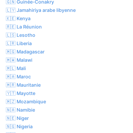
🇬🇳 Guinée-Conakry
🇱🇾 Jamahiriya arabe libyenne
🇰🇪 Kenya
🇷🇪 La Réunion
🇱🇸 Lesotho
🇱🇷 Liberia
🇲🇬 Madagascar
🇲🇼 Malawi
🇲🇱 Mali
🇲🇦 Maroc
🇲🇷 Mauritanie
🇾🇹 Mayotte
🇲🇿 Mozambique
🇳🇦 Namibie
🇳🇪 Niger
🇳🇬 Nigeria