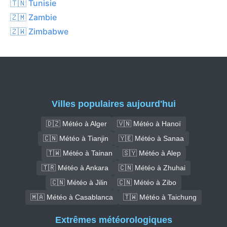
🇹🇳 Tunisie
🇿🇲 Zambie
🇿🇼 Zimbabwe
Villes populaires aujourd'hui
🇩🇿 Météo à Alger
🇻🇳 Météo à Hanoï
🇨🇳 Météo à Tianjin
🇾🇪 Météo à Sanaa
🇹🇼 Météo à Tainan
🇸🇾 Météo à Alep
🇹🇷 Météo à Ankara
🇨🇳 Météo à Zhuhai
🇨🇳 Météo à Jilin
🇨🇳 Météo à Zibo
🇲🇦 Météo à Casablanca
🇹🇼 Météo à Taichung
Extrêmes météorologiques