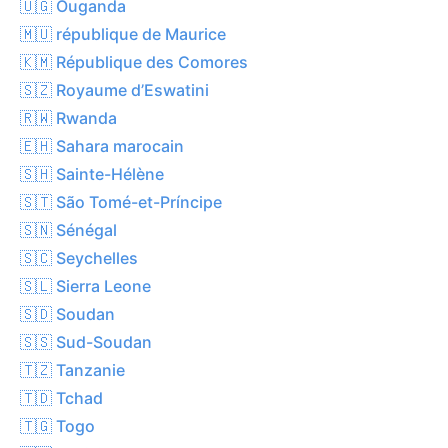
🇺🇬 Ouganda
🇲🇺 république de Maurice
🇰🇲 République des Comores
🇸🇿 Royaume d’Eswatini
🇷🇼 Rwanda
🇪🇭 Sahara marocain
🇸🇭 Sainte-Hélène
🇸🇹 São Tomé-et-Príncipe
🇸🇳 Sénégal
🇸🇨 Seychelles
🇸🇱 Sierra Leone
🇸🇩 Soudan
🇸🇸 Sud-Soudan
🇹🇿 Tanzanie
🇹🇩 Tchad
🇹🇬 Togo