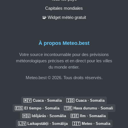
Capitales mondiales
🧩 Widget météo gratuit
À propos Meteo.best
Votre source incontournable pour des prévisions
météorologiques précises et en direct pour les villes
du monde entier.
Meteo.best © 2026. Tous droits réservés.
🇲🇾
🇮🇩
Cuaca · Somalia
Cuaca · Somalia
🇪🇸
🇹🇷
El tiempo · Somalia
Hava durumu · Somali
🇭🇺
🇪🇪
Időjárás · Szomália
Ilm · Somaalia
🇱🇻
🇮🇹
Laikapstākļi · Somālija
Meteo · Somalia