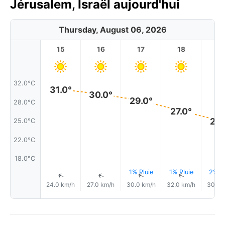
Jérusalem, Israël aujourd'hui
Thursday, August 06, 2026
15
16
17
18
1
32.0°C
31.0°
30.0°
29.0°
28.0°C
27.0°
25.
25.0°C
22.0°C
18.0°C
1% Pluie
1% Pluie
2% Pl
↑
↑
↑
↑
24.0 km/h
27.0 km/h
30.0 km/h
32.0 km/h
30.0 