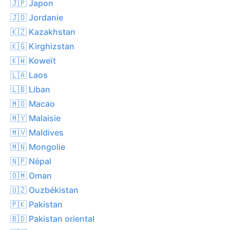
🇯🇵 Japon
🇯🇴 Jordanie
🇰🇿 Kazakhstan
🇰🇬 Kirghizstan
🇰🇼 Koweït
🇱🇦 Laos
🇱🇧 Liban
🇲🇴 Macao
🇲🇾 Malaisie
🇲🇻 Maldives
🇲🇳 Mongolie
🇳🇵 Népal
🇴🇲 Oman
🇺🇿 Ouzbékistan
🇵🇰 Pakistan
🇧🇩 Pakistan oriental