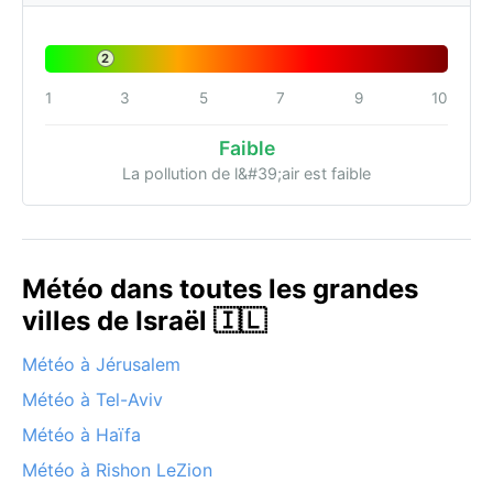
2
1
3
5
7
9
10
Faible
La pollution de l&#39;air est faible
Météo dans toutes les grandes
villes de Israël 🇮🇱
Météo à Jérusalem
Météo à Tel-Aviv
Météo à Haïfa
Météo à Rishon LeZion