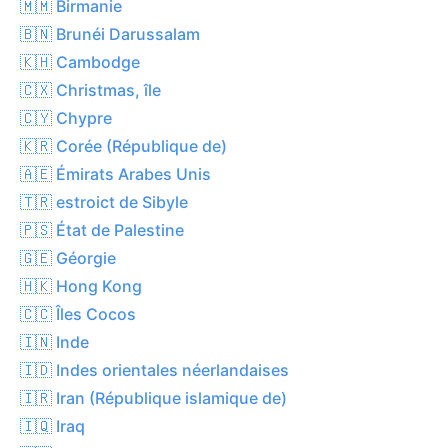
🇲🇲 Birmanie
🇧🇳 Brunéi Darussalam
🇰🇭 Cambodge
🇨🇽 Christmas, île
🇨🇾 Chypre
🇰🇷 Corée (République de)
🇦🇪 Émirats Arabes Unis
🇹🇷 estroict de Sibyle
🇵🇸 État de Palestine
🇬🇪 Géorgie
🇭🇰 Hong Kong
🇨🇨 Îles Cocos
🇮🇳 Inde
🇮🇩 Indes orientales néerlandaises
🇮🇷 Iran (République islamique de)
🇮🇶 Iraq