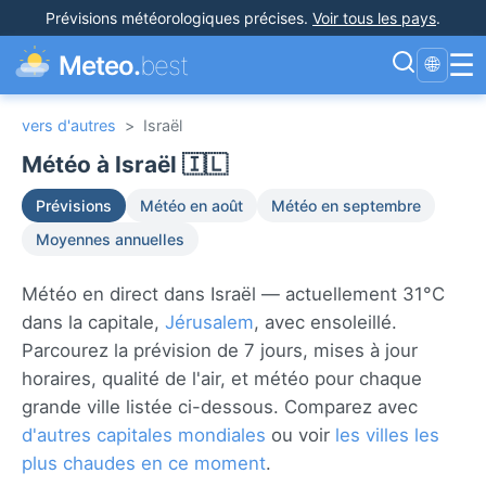
Prévisions météorologiques précises
.
Voir tous les pays
.
☰
Meteo.
best
🌐
vers d'autres
>
Israël
Météo à Israël 🇮🇱
Prévisions
Météo en août
Météo en septembre
Moyennes annuelles
Météo en direct dans Israël — actuellement 31°C
dans la capitale,
Jérusalem
, avec ensoleillé.
Parcourez la prévision de 7 jours, mises à jour
horaires, qualité de l'air, et météo pour chaque
grande ville listée ci-dessous. Comparez avec
d'autres capitales mondiales
ou voir
les villes les
plus chaudes en ce moment
.