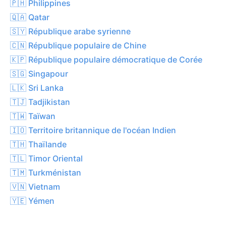
🇵🇭 Philippines
🇶🇦 Qatar
🇸🇾 République arabe syrienne
🇨🇳 République populaire de Chine
🇰🇵 République populaire démocratique de Corée
🇸🇬 Singapour
🇱🇰 Sri Lanka
🇹🇯 Tadjikistan
🇹🇼 Taïwan
🇮🇴 Territoire britannique de l'océan Indien
🇹🇭 Thaïlande
🇹🇱 Timor Oriental
🇹🇲 Turkménistan
🇻🇳 Vietnam
🇾🇪 Yémen