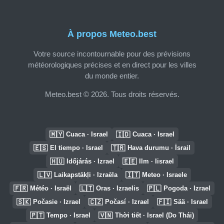
À propos Meteo.best
Votre source incontournable pour des prévisions
météorologiques précises et en direct pour les villes
du monde entier.
Meteo.best © 2026. Tous droits réservés.
🇲🇾
🇮🇩
Cuaca · Israel
Cuaca · Israel
🇪🇸
🇹🇷
El tiempo · Israel
Hava durumu · İsrail
🇭🇺
🇪🇪
Időjárás · Izrael
Ilm · Iisrael
🇱🇻
🇮🇹
Laikapstākļi · Izraēla
Meteo · Israele
🇫🇷
🇱🇹
🇵🇱
Météo · Israël
Oras · Izraelis
Pogoda · Izrael
🇸🇰
🇨🇿
🇫🇮
Počasie · Izrael
Počasí · Izrael
Sää · Israel
🇵🇹
🇻🇳
Tempo · Israel
Thời tiết · Israel (Do Thái)