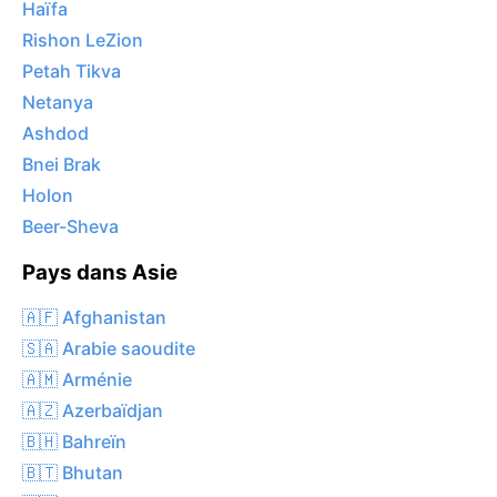
Haïfa
Rishon LeZion
Petah Tikva
Netanya
Ashdod
Bnei Brak
Holon
Beer-Sheva
Pays dans Asie
🇦🇫 Afghanistan
🇸🇦 Arabie saoudite
🇦🇲 Arménie
🇦🇿 Azerbaïdjan
🇧🇭 Bahreïn
🇧🇹 Bhutan