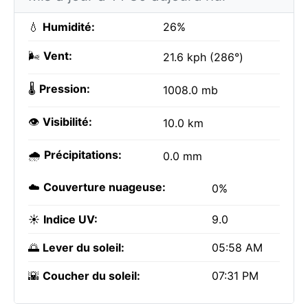
💧
Humidité:
26%
🌬️
Vent:
21.6 kph (286°)
🌡️
Pression:
1008.0 mb
👁️
Visibilité:
10.0 km
🌧️
Précipitations:
0.0 mm
☁️
Couverture nuageuse:
0%
☀️
Indice UV:
9.0
🌅
Lever du soleil:
05:58 AM
🌇
Coucher du soleil:
07:31 PM