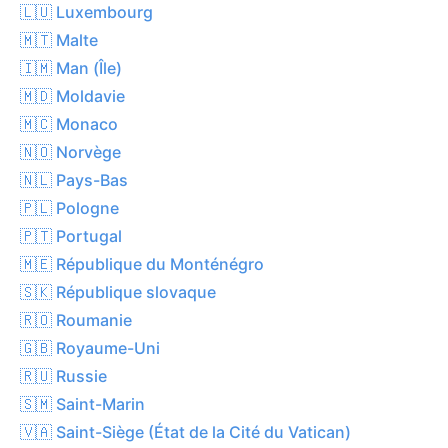
🇱🇺 Luxembourg
🇲🇹 Malte
🇮🇲 Man (Île)
🇲🇩 Moldavie
🇲🇨 Monaco
🇳🇴 Norvège
🇳🇱 Pays-Bas
🇵🇱 Pologne
🇵🇹 Portugal
🇲🇪 République du Monténégro
🇸🇰 République slovaque
🇷🇴 Roumanie
🇬🇧 Royaume-Uni
🇷🇺 Russie
🇸🇲 Saint-Marin
🇻🇦 Saint-Siège (État de la Cité du Vatican)