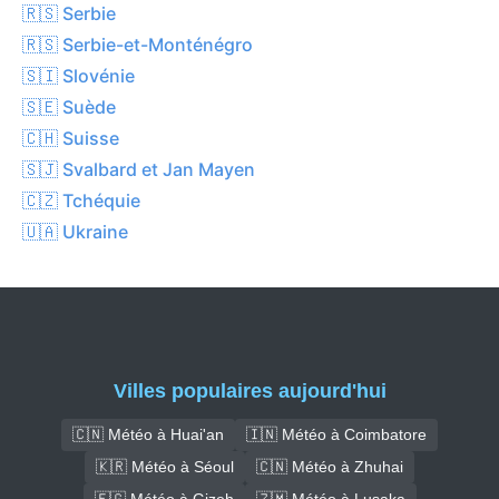
🇷🇸 Serbie
🇷🇸 Serbie-et-Monténégro
🇸🇮 Slovénie
🇸🇪 Suède
🇨🇭 Suisse
🇸🇯 Svalbard et Jan Mayen
🇨🇿 Tchéquie
🇺🇦 Ukraine
Villes populaires aujourd'hui
🇨🇳 Météo à Huai'an
🇮🇳 Météo à Coimbatore
🇰🇷 Météo à Séoul
🇨🇳 Météo à Zhuhai
🇪🇬 Météo à Gizeh
🇿🇲 Météo à Lusaka