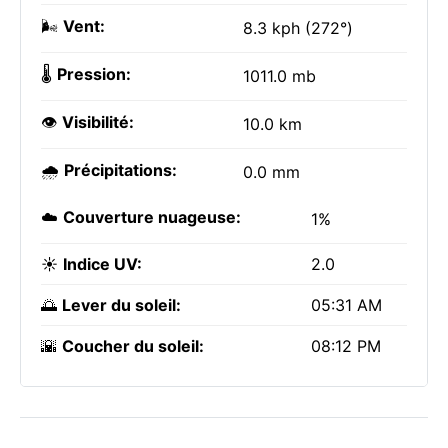
🌬️
Vent:
8.3 kph (272°)
🌡️
Pression:
1011.0 mb
👁️
Visibilité:
10.0 km
🌧️
Précipitations:
0.0 mm
☁️
Couverture nuageuse:
1%
☀️
Indice UV:
2.0
🌅
Lever du soleil:
05:31 AM
🌇
Coucher du soleil:
08:12 PM