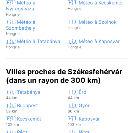
🇭🇺 Météo à
🇭🇺 Météo à Kecskemét
Nyíregyháza
Hongrie
Hongrie
🇭🇺 Météo à
🇭🇺 Météo à Szolnok
Szombathely
Hongrie
Hongrie
🇭🇺 Météo à Tatabánya
🇭🇺 Météo à Kaposvár
Hongrie
Hongrie
Villes proches de Székesfehérvár
(dans un rayon de 300 km)
🇭🇺 Tatabánya
🇭🇺 Érd
44 km
44 km
🇭🇺 Budapest
🇭🇺 Győr
59 km
80 km
🇭🇺 Kecskemét
🇭🇺 Kaposvár
102 km
103 km
🇭🇺 Pécs
🇸🇰 Nitra