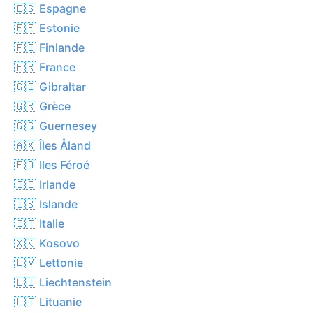
🇪🇸 Espagne
🇪🇪 Estonie
🇫🇮 Finlande
🇫🇷 France
🇬🇮 Gibraltar
🇬🇷 Grèce
🇬🇬 Guernesey
🇦🇽 Îles Åland
🇫🇴 Iles Féroé
🇮🇪 Irlande
🇮🇸 Islande
🇮🇹 Italie
🇽🇰 Kosovo
🇱🇻 Lettonie
🇱🇮 Liechtenstein
🇱🇹 Lituanie