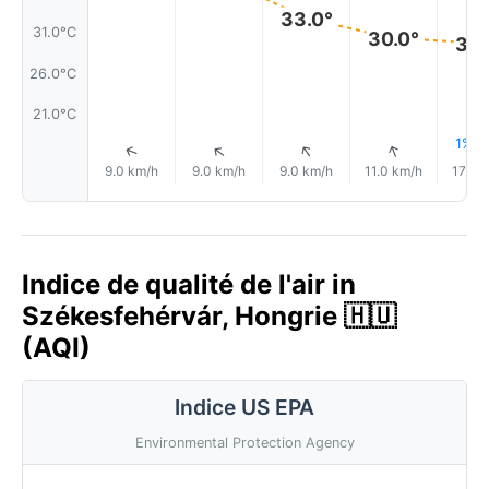
33.0°
31.0°C
30.0°
30.
26.0°C
21.0°C
1% Pl
↑
↑
↑
↑
9.0 km/h
9.0 km/h
9.0 km/h
11.0 km/h
17.0 
Indice de qualité de l'air in
Székesfehérvár, Hongrie 🇭🇺
(AQI)
Indice US EPA
Environmental Protection Agency