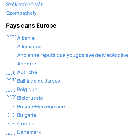
Székesfehérvár
Szombathely
Pays dans Europe
🇦🇱 Albanie
🇩🇪 Allemagne
🇲🇰 Ancienne république yougoslave de Macédoine
🇦🇩 Andorre
🇦🇹 Autriche
🇯🇪 Bailliage de Jersey
🇧🇪 Belgique
🇧🇾 Biélorussie
🇧🇦 Bosnie-Herzégovine
🇧🇬 Bulgarie
🇭🇷 Croatie
🇩🇰 Danemark