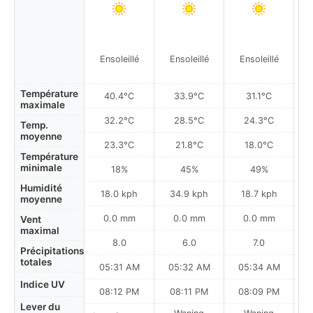
Ensoleillé
Ensoleillé
Ensoleillé
Température
40.4°C
33.9°C
31.1°C
maximale
32.2°C
28.5°C
24.3°C
Temp.
moyenne
23.3°C
21.8°C
18.0°C
Température
minimale
18%
45%
49%
Humidité
18.0 kph
34.9 kph
18.7 kph
moyenne
0.0 mm
0.0 mm
0.0 mm
Vent
maximal
8.0
6.0
7.0
Précipitations
totales
05:31 AM
05:32 AM
05:34 AM
0
Indice UV
08:12 PM
08:11 PM
08:09 PM
Lever du