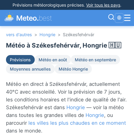
Prévisions météorologiques précises
.
Voir tous les pays
.
☰
Meteo.
best
🌐
vers d'autres
>
Hongrie
>
Székesfehérvár
Météo à Székesfehérvár, Hongrie 🇭🇺
Prévisions
Météo en août
Météo en septembre
Moyennes annuelles
Météo Hongrie
Météo en direct à Székesfehérvár, actuellement
40°C avec ensoleillé. Voir la prévision de 7 jours,
les conditions horaires et l'indice de qualité de l'air.
Székesfehérvár est dans
Hongrie
— voir la météo
dans toutes les grandes villes de
Hongrie
, ou
parcourir
les villes les plus chaudes en ce moment
dans le monde.