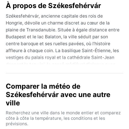
À propos de Székesfehérvár
Székesfehérvár, ancienne capitale des rois de
Hongrie, dévoile un charme discret au cœur de la
plaine de Transdanubie. Située à égale distance entre
Budapest et le lac Balaton, la ville séduit par son
centre baroque et ses ruelles pavées, où l’histoire
affleure à chaque coin. La basilique Saint-Étienne, les
vestiges du palais royal et la cathédrale Saint-Jean
donnent le ton : ici, le passé médiéval dialogue avec
une vie locale paisible, rythmée par les marchés et les
terrasses ombragées. La géographie plate alentour
Comparer la météo de
offre un horizon de champs et de forêts clairsemées.
Székesfehérvár avec une autre
Son climat, classé Dfa (continental humide à été
ville
chaud), alterne saisons marquées. Les étés sont
chauds et souvent orageux, avec des températures
Recherchez une ville dans le monde entier et comparez
dépassant 30 °C et une humidité modérée. Les
côte à côte la température, les conditions et les
hivers, en revanche, sont froids et neigeux, les
prévisions.