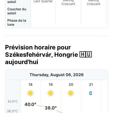
Waning
Waning
Last Quarter
soleil
Crescent
Crescent
Coucher du
soleil
Phase de la
lune
Prévision horaire pour
Székesfehérvár, Hongrie 🇭🇺
aujourd'hui
Thursday, August 06, 2026
18
19
20
21
2
41.0°C
40.0°
38.0°
36.0°C