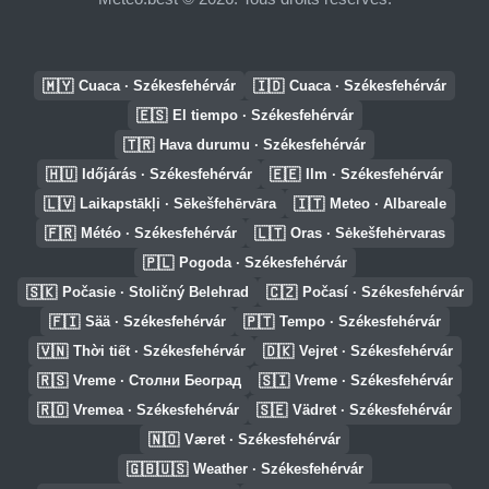
🇲🇾
🇮🇩
Cuaca · Székesfehérvár
Cuaca · Székesfehérvár
🇪🇸
El tiempo · Székesfehérvár
🇹🇷
Hava durumu · Székesfehérvár
🇭🇺
🇪🇪
Időjárás · Székesfehérvár
Ilm · Székesfehérvár
🇱🇻
🇮🇹
Laikapstākļi · Sēkešfehērvāra
Meteo · Albareale
🇫🇷
🇱🇹
Météo · Székesfehérvár
Oras · Sėkešfehėrvaras
🇵🇱
Pogoda · Székesfehérvár
🇸🇰
🇨🇿
Počasie · Stoličný Belehrad
Počasí · Székesfehérvár
🇫🇮
🇵🇹
Sää · Székesfehérvár
Tempo · Székesfehérvár
🇻🇳
🇩🇰
Thời tiết · Székesfehérvár
Vejret · Székesfehérvár
🇷🇸
🇸🇮
Vreme · Столни Београд
Vreme · Székesfehérvár
🇷🇴
🇸🇪
Vremea · Székesfehérvár
Vädret · Székesfehérvár
🇳🇴
Været · Székesfehérvár
🇬🇧🇺🇸
Weather · Székesfehérvár