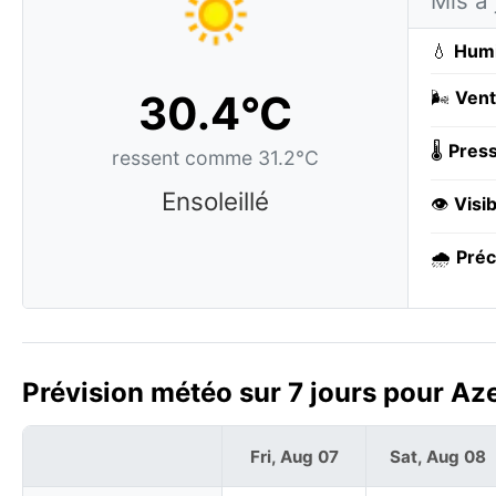
Mis à 
💧
Humi
30.4°C
🌬️
Vent
🌡️
Press
ressent comme 31.2°C
Ensoleillé
👁️
Visib
🌧️
Préc
Prévision météo sur 7 jours pour Aze
Fri, Aug 07
Sat, Aug 08