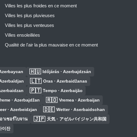
Villes les plus froides en ce moment
Villes les plus pluvieuses
Villes les plus venteuses
Villes ensoleillées
Qualité de l'air la plus mauvaise en ce moment
🇭🇺
Azerbaycan
Időjárás · Azerbajdzsán
🇱🇹
Azerbaïdjan
Oras · Azerbaidžanas
🇵🇹
Azerbaidzan
Tempo · Azerbaijão
🇷🇴
reme · Azerbajdžan
Vremea · Azerbaijan
🇩🇪
eer · Azerbeidzjan
Wetter · Aserbaidschan
🇯🇵
อาเซอร์ไบจาน
天気 · アゼルバイジャン共和国
바이잔