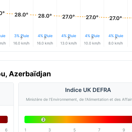
0°
28.0°
28.0°
27.0°
27.0°
27.0°
uie
3% Pluie
4% Pluie
4% Pluie
4% Pluie
4% Pluie
↑
↑
↑
↑
↑
↑
km/h
16.0 km/h
16.0 km/h
13.0 km/h
10.0 km/h
8.0 km/h
kou, Azerbaïdjan
Indice UK DEFRA
Ministère de l'Environnement, de l'Alimentation et des Affai
2
6
1
3
5
7
9