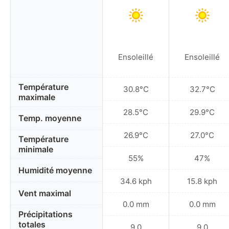
Ensoleillé
Ensoleillé
Température
30.8°C
32.7°C
maximale
28.5°C
29.9°C
Temp. moyenne
26.9°C
27.0°C
Température
minimale
55%
47%
Humidité moyenne
34.6 kph
15.8 kph
Vent maximal
0.0 mm
0.0 mm
Précipitations
totales
9.0
9.0