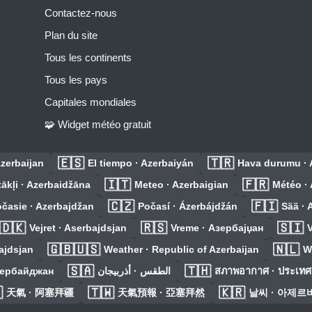
Contactez-nous
Plan du site
Tous les continents
Tous les pays
Capitales mondiales
🧩 Widget météo gratuit
🇪🇸
🇹🇷
zerbaijan
El tiempo · Azerbaiyán
Hava durumu · 
🇮🇹
🇫🇷
ākļi · Azerbaidžāna
Meteo · Azerbaigian
Météo · 
🇨🇿
🇫🇮
časie · Azerbajdžan
Počasí · Ázerbájdžán
Sää · 
🇩🇰
🇷🇸
🇸🇮
Vejret · Aserbajdsjan
Vreme · Азербајџан
V
🇬🇧🇺🇸
🇳🇱
ajdsjan
Weather · Republic of Azerbaijan
W
🇸🇦
🇹🇭
зербайджан
الطقس · أذربيجان
สภาพอากาศ · ประเทศ

🇹🇼
🇰🇷
天氣 · 阿塞拜疆
天氣預報 · 亞塞拜然
날씨 · 아제르