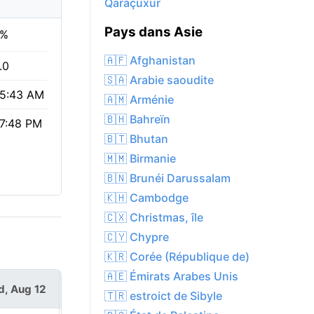
Qaraçuxur
Pays dans Asie
4%
🇦🇫 Afghanistan
.0
🇸🇦 Arabie saoudite
5:43 AM
🇦🇲 Arménie
🇧🇭 Bahreïn
7:48 PM
🇧🇹 Bhutan
🇲🇲 Birmanie
🇧🇳 Brunéi Darussalam
🇰🇭 Cambodge
🇨🇽 Christmas, île
🇨🇾 Chypre
🇰🇷 Corée (République de)
🇦🇪 Émirats Arabes Unis
, Aug 12
Thu, Aug 13
🇹🇷 estroict de Sibyle