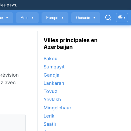
 les pays
.
🌐
que
Asie
Europe
Océanie
▾
▼
▼
▼
▼
Villes principales en
Azerbaijan
Bakou
Sumqayıt
prévision
Gandja
ez avec
Lankaran
Tovuz
Yevlakh
Mingelchaur
Lerik
Saatlı