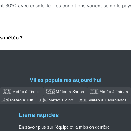
ent 30°C avec ensoleillé. Les conditions varient selon le pa
ns météo ?
Villes populaires aujourd'hui
🇨🇳 Météo à Tianjin
🇾🇪 Météo à Sanaa
🇹🇼 Météo à Tainan
🇨🇳 Météo à Jilin
🇨🇳 Météo à Zibo
🇲🇦 Météo à Casablanca
Liens rapides
En savoir plus sur l'équipe et la mission derrière