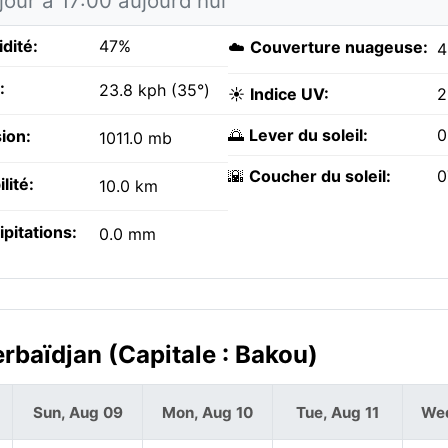
jour à 17:00 aujourd'hui
dité:
47%
☁️
Couverture nuageuse:
:
23.8 kph (35°)
☀️
Indice UV:
2
🌅
Lever du soleil:
0
ion:
1011.0 mb
🌇
Coucher du soleil:
0
ilité:
10.0 km
ipitations:
0.0 mm
rbaïdjan (Capitale : Bakou)
Sun, Aug 09
Mon, Aug 10
Tue, Aug 11
Wed