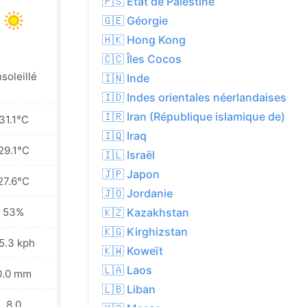
🇵🇸 État de Palestine
🇬🇪 Géorgie
🇭🇰 Hong Kong
🇨🇨 Îles Cocos
soleillé
Ensoleillé
🇮🇳 Inde
🇮🇩 Indes orientales néerlandaises
🇮🇷 Iran (République islamique de)
31.1°C
30.4°C
🇮🇶 Iraq
29.1°C
28.5°C
🇮🇱 Israël
🇯🇵 Japon
27.6°C
27.1°C
🇯🇴 Jordanie
53%
53%
🇰🇿 Kazakhstan
🇰🇬 Kirghizstan
5.3 kph
34.2 kph
🇰🇼 Koweït
🇱🇦 Laos
0.0 mm
0.0 mm
🇱🇧 Liban
8.0
8.0