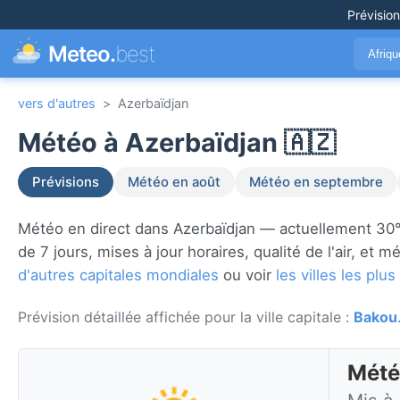
Prévisio
Meteo.
best
Afriq
vers d'autres
>
Azerbaïdjan
Météo à Azerbaïdjan 🇦🇿
Prévisions
Météo en août
Météo en septembre
Météo en direct dans Azerbaïdjan — actuellement 30°
de 7 jours, mises à jour horaires, qualité de l'air, e
d'autres capitales mondiales
ou voir
les villes les pl
Prévision détaillée affichée pour la ville capitale :
Bakou
Mété