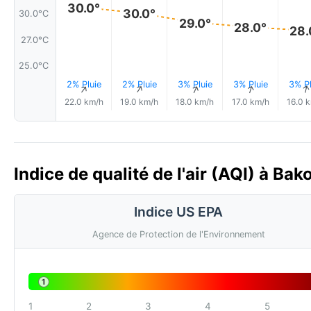
30.0°
30.0°
30.0°C
29.0°
28.0°
28.
27.0°C
25.0°C
2% Pluie
2% Pluie
3% Pluie
3% Pluie
3% Pl
↑
↑
↑
↑
22.0 km/h
19.0 km/h
18.0 km/h
17.0 km/h
16.0 
Indice de qualité de l'air (AQI) à Ba
Indice US EPA
Agence de Protection de l'Environnement
1
1
2
3
4
5