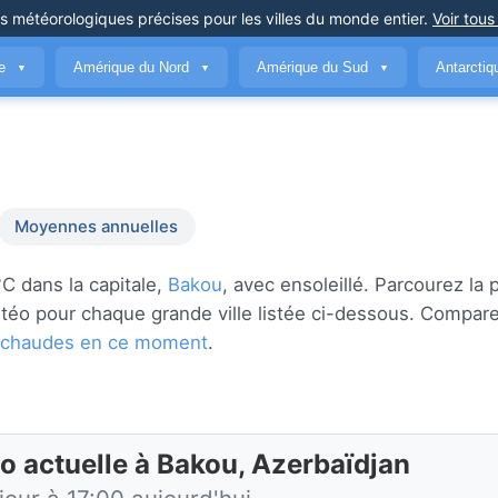
ns météorologiques précises
pour les villes du monde entier
.
Voir tous
ue
Amérique du Nord
Amérique du Sud
Antarcti
▼
▼
▼
Moyennes annuelles
C dans la capitale,
Bakou
, avec ensoleillé. Parcourez la 
t météo pour chaque grande ville listée ci-dessous. Compar
us chaudes en ce moment
.
.
o actuelle à Bakou, Azerbaïdjan