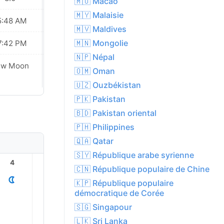
🇲🇴 Macao
🇲🇾 Malaisie
5:48 AM
05:49 AM
🇲🇻 Maldives
🇲🇳 Mongolie
7:42 PM
07:41 PM
🇳🇵 Népal
ew Moon
New Moon
🇴🇲 Oman
🇺🇿 Ouzbékistan
🇵🇰 Pakistan
🇧🇩 Pakistan oriental
🇵🇭 Philippines
🇶🇦 Qatar
🇸🇾 République arabe syrienne
4
5
6
7
8
9
🇨🇳 République populaire de Chine
🇰🇵 République populaire
démocratique de Corée
🇸🇬 Singapour
🇱🇰 Sri Lanka