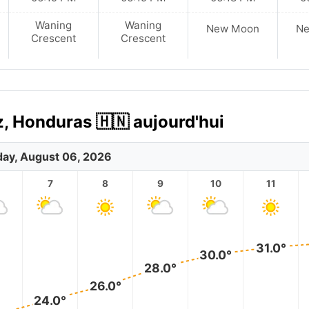
Waning
Waning
New Moon
N
Crescent
Crescent
z, Honduras 🇭🇳 aujourd'hui
ay, August 06, 2026
7
8
9
10
11
31.0°
30.0°
28.0°
26.0°
24.0°