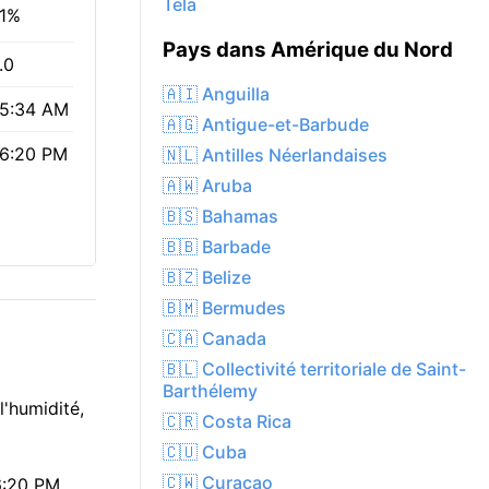
Tela
1%
Pays dans Amérique du Nord
.0
🇦🇮 Anguilla
5:34 AM
🇦🇬 Antigue-et-Barbude
6:20 PM
🇳🇱 Antilles Néerlandaises
🇦🇼 Aruba
🇧🇸 Bahamas
🇧🇧 Barbade
🇧🇿 Belize
🇧🇲 Bermudes
🇨🇦 Canada
🇧🇱 Collectivité territoriale de Saint-
Barthélemy
l'humidité,
🇨🇷 Costa Rica
🇨🇺 Cuba
🇨🇼 Curaçao
06:20 PM,