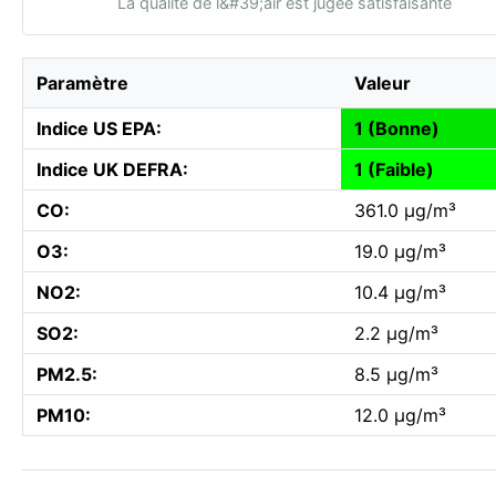
La qualité de l&#39;air est jugée satisfaisante
Paramètre
Valeur
Indice US EPA:
1 (Bonne)
Indice UK DEFRA:
1 (Faible)
CO:
361.0 µg/m³
O3:
19.0 µg/m³
NO2:
10.4 µg/m³
SO2:
2.2 µg/m³
PM2.5:
8.5 µg/m³
PM10:
12.0 µg/m³