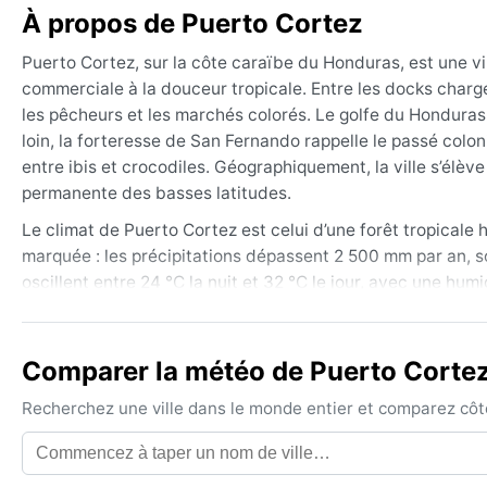
À propos de Puerto Cortez
Puerto Cortez, sur la côte caraïbe du Honduras, est une vi
commerciale à la douceur tropicale. Entre les docks charg
les pêcheurs et les marchés colorés. Le golfe du Hondura
loin, la forteresse de San Fernando rappelle le passé colo
entre ibis et crocodiles. Géographiquement, la ville s’élèv
permanente des basses latitudes.
Le climat de Puerto Cortez est celui d’une forêt tropicale 
marquée : les précipitations dépassent 2 500 mm par an, s
oscillent entre 24 °C la nuit et 32 °C le jour, avec une humi
pluvieux et accablant ; l’hiver (décembre à février) conser
prévoir des vêtements légers en coton, un coupe‑vent impe
restent chaudes, un simple drap suffit.
Comparer la météo de Puerto Cortez 
Le meilleur moment pour visiter Puerto Cortez est de févrie
Recherchez une ville dans le monde entier et comparez côte 
souvent dégagé. En revanche, de juin à novembre, la ville
peuvent frapper la côte hondurienne, apportant vents viol
froids venus du nord – soufflent parfois en décembre et janv