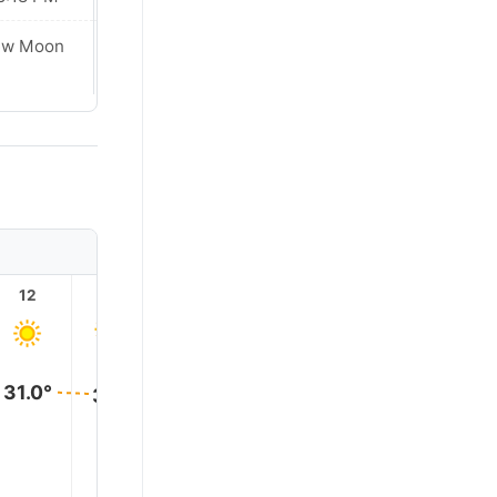
ew Moon
New Moon
12
13
14
15
16
17
31.0°
31.0°
31.0°
30.0°
30.0°
29.0°