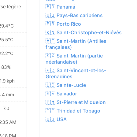
Pluies éparses à
🇵🇦 Panamá
rse légère
proximité
🇧🇶 Pays-Bas caribéens
🇵🇷 Porto Rico
29.4°C
29.6°C
🇰🇳 Saint-Christophe-et-Niévès
25.5°C
25.5°C
🇲🇫 Saint-Martin (Antilles
françaises)
22.2°C
22.2°C
🇸🇽 Saint-Martin (partie
néerlandaise)
83%
84%
🇻🇨 Saint-Vincent-et-les-
Grenadines
1.9 kph
11.5 kph
🇱🇨 Sainte-Lucie
🇸🇻 Salvador
8.4 mm
4.8 mm
🇵🇲 St-Pierre et Miquelon
7.0
7.0
🇹🇹 Trinidad et Tobago
🇺🇸 USA
5:35 AM
05:35 AM
6:18 PM
06:17 PM