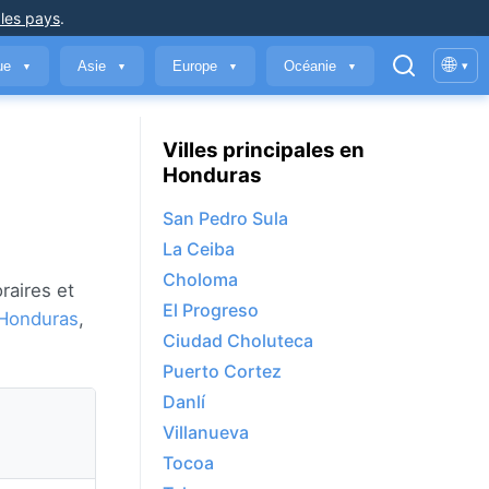
 les pays
.
🌐
que
Asie
Europe
Océanie
▾
▼
▼
▼
▼
Villes principales en
Honduras
San Pedro Sula
La Ceiba
Choloma
raires et
El Progreso
Honduras
,
Ciudad Choluteca
Puerto Cortez
Danlí
Villanueva
Tocoa