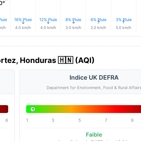
0°
luie
16% Pluie
12% Pluie
8% Pluie
6% Pluie
3% Pluie
↑
↑
↑
↑
↑
↑
m/h
4.0 km/h
4.0 km/h
3.0 km/h
2.0 km/h
5.0 km/h
Cortez, Honduras 🇭🇳 (AQI)
Indice UK DEFRA
Department for Environment, Food & Rural Affair
1
6
1
3
5
7
9
Faible