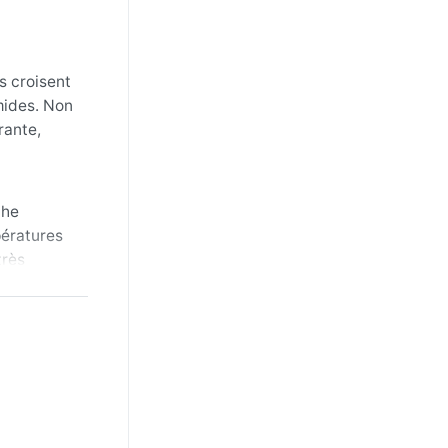
s croisent
mides. Non
rante,
che
pératures
très
faut
 nuits
e ciel plus
tropicales
 » – vents
ces