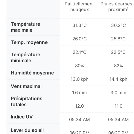
Partiellement
Pluies éparses 
nuageux
proximité
Température
31.3°C
30.2°C
maximale
26.0°C
25.8°C
Temp. moyenne
22.1°C
22.5°C
Température
minimale
80%
82%
Humidité moyenne
13.0 kph
14.4 kph
Vent maximal
1.6 mm
3.0 mm
Précipitations
totales
12.0
11.0
Indice UV
05:34 AM
05:34 AM
Lever du soleil
06:20 PM
06:20 PM