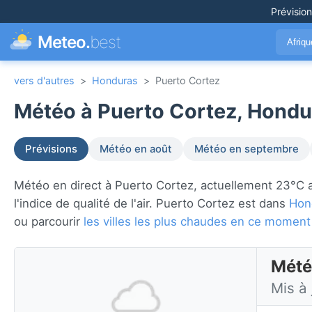
Prévisio
Meteo.
best
Afriq
vers d'autres
>
Honduras
>
Puerto Cortez
Météo à Puerto Cortez, Hondu
Prévisions
Météo en août
Météo en septembre
Météo en direct à Puerto Cortez, actuellement 23°C av
l'indice de qualité de l'air. Puerto Cortez est dans
Hon
ou parcourir
les villes les plus chaudes en ce moment
Mété
Mis à 