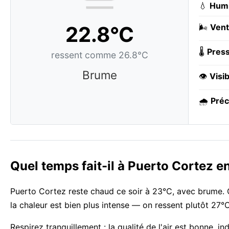
💧
Humi
22.8°C
🌬️
Vent
🌡️
Press
ressent comme 26.8°C
Brume
👁️
Visib
🌧️
Préc
Quel temps fait-il à Puerto Cortez 
Puerto Cortez reste chaud ce soir à 23°C, avec brume. C
la chaleur est bien plus intense — on ressent plutôt 27°C
Respirez tranquillement : la qualité de l'air est bonne, i