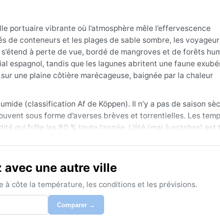
lle portuaire vibrante où l’atmosphère mêle l’effervescence
és de conteneurs et les plages de sable sombre, les voyageur
s s’étend à perte de vue, bordé de mangroves et de forêts hu
nial espagnol, tandis que les lagunes abritent une faune exubé
e sur une plaine côtière marécageuse, baignée par la chaleur
humide (classification Af de Köppen). Il n’y a pas de saison sè
ouvent sous forme d’averses brèves et torrentielles. Les tem
dité qui frôle les 80 % toute l’année. L’été (mai à octobre) est 
ve une chaleur moite, avec des maximas à peine plus frais. Il 
rméable, un chapeau et un bon répulsif anti‑moustiques. Les
avec une autre ville
r à avril, quand les averses sont un peu moins fréquentes et l
à côte la température, les conditions et les prévisions.
 entre dans la saison des ouragans : ces puissantes tempêtes 
ents et inondations. Un autre phénomène notable, les « nortes
Comparer →
ier, rendant l’air plus sec et les nuits plus fraîches. Malgré 