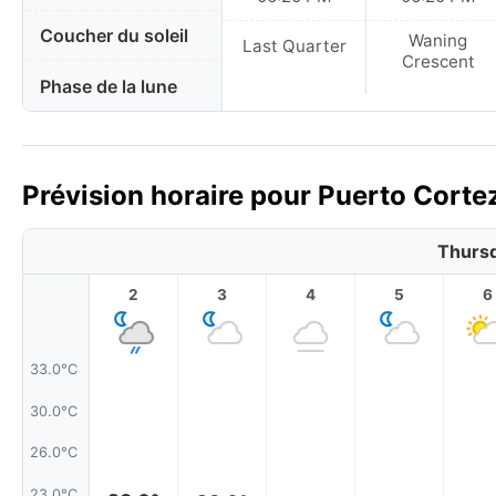
Coucher du soleil
Waning
Last Quarter
Crescent
Phase de la lune
Prévision horaire pour Puerto Corte
Thursd
2
3
4
5
6
33.0°C
30.0°C
26.0°C
23.0°C