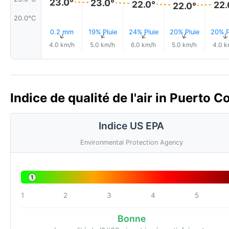
23.0°
23.0°
22.0°
22.
22.0°
20.0°C
0.2 mm
19% Pluie
24% Pluie
20% Pluie
20% P
↑
↑
↑
↑
4.0 km/h
5.0 km/h
6.0 km/h
5.0 km/h
4.0 k
Indice de qualité de l'air in Puerto 
Indice US EPA
Environmental Protection Agency
1
1
2
3
4
5
Bonne