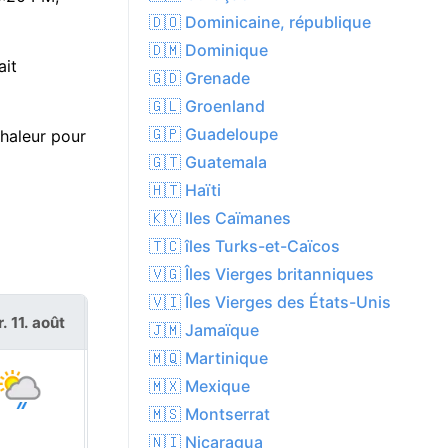
🇩🇴 Dominicaine, république
🇩🇲 Dominique
ait
🇬🇩 Grenade
🇬🇱 Groenland
🇬🇵 Guadeloupe
haleur pour
🇬🇹 Guatemala
🇭🇹 Haïti
🇰🇾 Iles Caïmanes
🇹🇨 îles Turks-et-Caïcos
🇻🇬 Îles Vierges britanniques
🇻🇮 Îles Vierges des États-Unis
. 11. août
mer. 12. août
🇯🇲 Jamaïque
🇲🇶 Martinique
🇲🇽 Mexique
🇲🇸 Montserrat
🇳🇮 Nicaragua