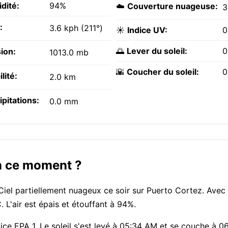
dité:
94%
☁️
Couverture nuageuse:
3
:
3.6 kph (211°)
☀️
Indice UV:
0
🌅
Lever du soleil:
0
ion:
1013.0 mb
🌇
Coucher du soleil:
0
ilité:
2.0 km
ipitations:
0.0 mm
en ce moment ?
iel partiellement nuageux ce soir sur Puerto Cortez. Avec 
. L'air est épais et étouffant à 94%.
ndice EPA 1. Le soleil s'est levé à 05:34 AM et se couche à 