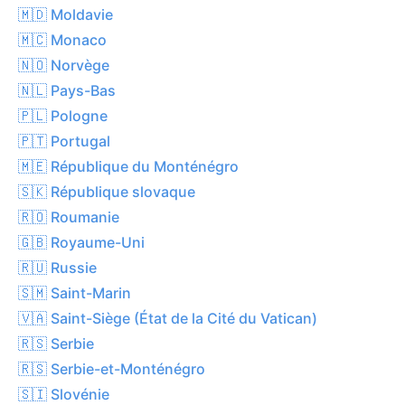
🇲🇩 Moldavie
🇲🇨 Monaco
🇳🇴 Norvège
🇳🇱 Pays-Bas
🇵🇱 Pologne
🇵🇹 Portugal
🇲🇪 République du Monténégro
🇸🇰 République slovaque
🇷🇴 Roumanie
🇬🇧 Royaume-Uni
🇷🇺 Russie
🇸🇲 Saint-Marin
🇻🇦 Saint-Siège (État de la Cité du Vatican)
🇷🇸 Serbie
🇷🇸 Serbie-et-Monténégro
🇸🇮 Slovénie