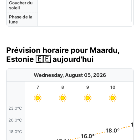
Coucher du
soleil
Phase de la
lune
Prévision horaire pour Maardu,
Estonie 🇪🇪 aujourd'hui
Wednesday, August 05, 2026
7
8
9
10
11
23.0°C
20.0°C
19.
18.0°
18.0°C
16.0°