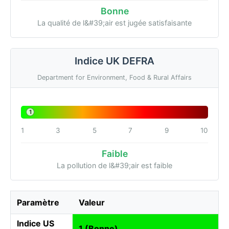
Bonne
La qualité de l&#39;air est jugée satisfaisante
Indice UK DEFRA
Department for Environment, Food & Rural Affairs
1
1
3
5
7
9
10
Faible
La pollution de l&#39;air est faible
Paramètre
Valeur
Indice US
1 (Bonne)