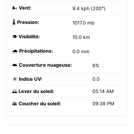
🌬️
Vent:
9.4 kph (200°)
🌡️
Pression:
1017.0 mb
👁️
Visibilité:
10.0 km
🌧️
Précipitations:
0.0 mm
☁️
Couverture nuageuse:
6%
☀️
Indice UV:
0.0
🌅
Lever du soleil:
05:14 AM
🌇
Coucher du soleil:
09:38 PM