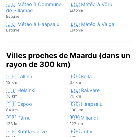
🇪🇪 Météo à Commune
🇪🇪 Météo à Võru
de Sillamäe
Estonie
Estonie
🇪🇪 Météo à Haapsalu
🇪🇪 Météo à Valga
Estonie
Estonie
Villes proches de Maardu (dans un
rayon de 300 km)
🇪🇪 Tallinn
🇪🇪 Keila
13 km
37 km
🇫🇮 Helsinki
🇪🇪 Rakvere
78 km
79 km
🇫🇮 Espoo
🇪🇪 Haapsalu
84 km
100 km
🇪🇪 Pärnu
🇪🇪 Viljandi
123 km
127 km
🇪🇪 Kohtla-Järve
🇪🇪 Jõhvi