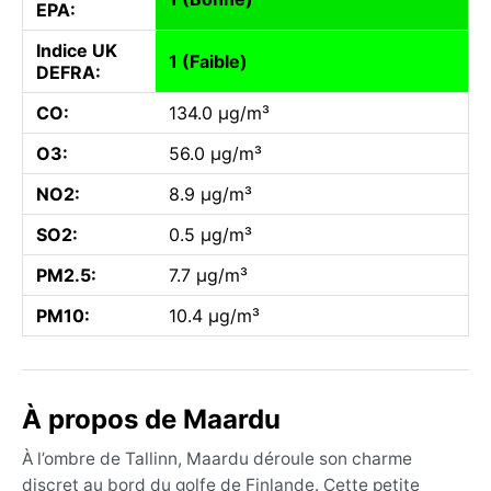
EPA:
Indice UK
1 (Faible)
DEFRA:
CO:
134.0 µg/m³
O3:
56.0 µg/m³
NO2:
8.9 µg/m³
SO2:
0.5 µg/m³
PM2.5:
7.7 µg/m³
PM10:
10.4 µg/m³
À propos de Maardu
À l’ombre de Tallinn, Maardu déroule son charme
discret au bord du golfe de Finlande. Cette petite