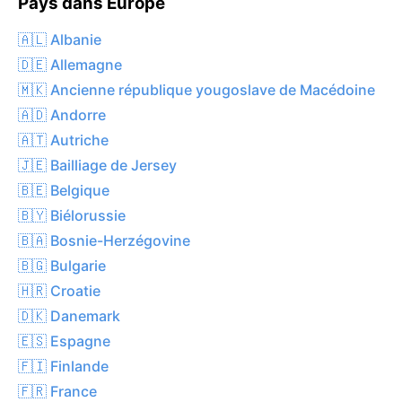
Pays dans Europe
🇦🇱 Albanie
🇩🇪 Allemagne
🇲🇰 Ancienne république yougoslave de Macédoine
🇦🇩 Andorre
🇦🇹 Autriche
🇯🇪 Bailliage de Jersey
🇧🇪 Belgique
🇧🇾 Biélorussie
🇧🇦 Bosnie-Herzégovine
🇧🇬 Bulgarie
🇭🇷 Croatie
🇩🇰 Danemark
🇪🇸 Espagne
🇫🇮 Finlande
🇫🇷 France