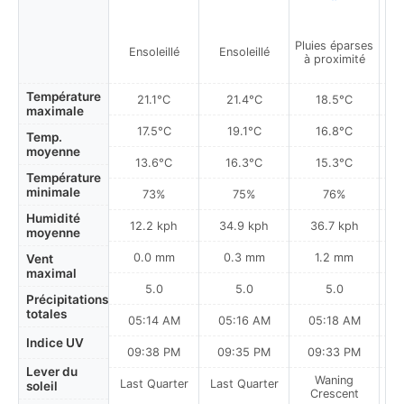
Pluies éparses
Pa
Ensoleillé
Ensoleillé
à proximité
Température
21.1°C
21.4°C
18.5°C
maximale
17.5°C
19.1°C
16.8°C
Temp.
moyenne
13.6°C
16.3°C
15.3°C
Température
minimale
73%
75%
76%
Humidité
12.2 kph
34.9 kph
36.7 kph
moyenne
0.0 mm
0.3 mm
1.2 mm
Vent
maximal
5.0
5.0
5.0
Précipitations
totales
05:14 AM
05:16 AM
05:18 AM
0
Indice UV
09:38 PM
09:35 PM
09:33 PM
Lever du
Waning
Last Quarter
Last Quarter
soleil
Crescent