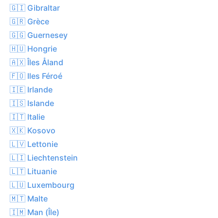
🇬🇮 Gibraltar
🇬🇷 Grèce
🇬🇬 Guernesey
🇭🇺 Hongrie
🇦🇽 Îles Åland
🇫🇴 Iles Féroé
🇮🇪 Irlande
🇮🇸 Islande
🇮🇹 Italie
🇽🇰 Kosovo
🇱🇻 Lettonie
🇱🇮 Liechtenstein
🇱🇹 Lituanie
🇱🇺 Luxembourg
🇲🇹 Malte
🇮🇲 Man (Île)