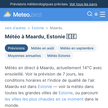
Prévisions météorologiques précises
.
Voir tous les pays
.
☰
Meteo.
best
🌐
vers d'autres
>
Estonie
>
Maardu
Météo à Maardu, Estonie 🇪🇪
Prévisions
Météo en août
Météo en septembre
Moyennes annuelles
Météo Estonie
Météo en direct à Maardu, actuellement 14°C avec
ensoleillé. Voir la prévision de 7 jours, les
conditions horaires et l'indice de qualité de l'air.
Maardu est dans
Estonie
— voir la météo dans
toutes les grandes villes de
Estonie
, ou parcourir
les villes les plus chaudes en ce moment
dans le
monde.