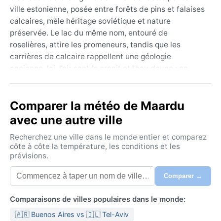
ville estonienne, posée entre forêts de pins et falaises
calcaires, mêle héritage soviétique et nature
préservée. Le lac du même nom, entouré de
roselières, attire les promeneurs, tandis que les
carrières de calcaire rappellent une géologie
ancienne. Ici, l’air sent le granit et l’eau douce ; on
croise des hérons au crépuscule et des immeubles
aux façades usées par le vent balte. La capitale,
Comparer la météo de Maardu
toute proche, pulse de vie numérique, mais Maardu
reste un refuge silencieux, où l’horizon boisé
avec une autre ville
rencontre la mer.
Recherchez une ville dans le monde entier et comparez
Le climat y est continental humide à été chaud (Dfb).
côte à côte la température, les conditions et les
prévisions.
Les étés, de juin à août, offrent des températures
agréables autour de 18 °C, parfois jusqu’à 25 °C, avec
Comparer →
des journées très longues – le soleil se couche à
peine. L’humidité reste élevée, et les averses
Comparaisons de villes populaires dans le monde:
fréquentes exigent un imperméable léger. L’hiver, de
🇦🇷 Buenos Aires vs 🇮🇱 Tel-Aviv
décembre à février, est rigoureux : neige abondante,