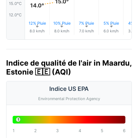
15.0°
15.0°C
14.0°
12.0°C
12% Pluie
10% Pluie
7% Pluie
5% Pluie
4% Pl
↑
↑
↑
↑
↑
8.0 km/h
8.0 km/h
7.0 km/h
6.0 km/h
3.0 k
Indice de qualité de l'air in Maardu,
Estonie 🇪🇪 (AQI)
Indice US EPA
Environmental Protection Agency
1
1
2
3
4
5
6