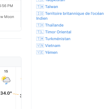
6:56 PM
06:55 PM
🇹🇼 Taïwan
🇮🇴 Territoire britannique de l'océan
Waxing
ew Moon
Indien
Crescent
🇹🇭 Thaïlande
🇹🇱 Timor Oriental
🇹🇲 Turkménistan
🇻🇳 Vietnam
🇾🇪 Yémen
15
16
17
18
19
20
34.0°
33.0°
32.0°
32.0°
30.0°
30.0°