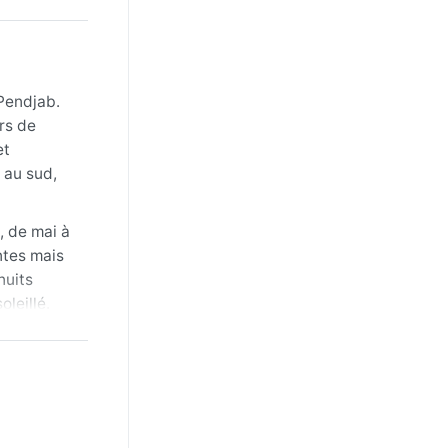
 Pendjab.
rs de
et
 au sud,
, de mai à
ntes mais
nuits
leillé.
tite laine
 : les
sson en
i peut