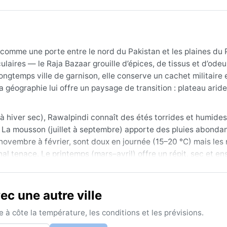
 comme une porte entre le nord du Pakistan et les plaines du
aires — le Raja Bazaar grouille d’épices, de tissus et d’odeu
ongtemps ville de garnison, elle conserve un cachet militaire 
 géographie lui offre un paysage de transition : plateau aride
à hiver sec), Rawalpindi connaît des étés torrides et humides
La mousson (juillet à septembre) apporte des pluies abonda
e novembre à février, sont doux en journée (15–20 °C) mais les 
l tenace. Le printemps (mars–avril) offre un répit, sec et enso
été, un imperméable ou un parapluie pour la mousson, et une pe
c une autre ville
ue climatique court d’octobre à novembre, puis de mars à avril
ention toutefois à la poussière soulevée par les vents pré-mou
à côte la température, les conditions et les prévisions.
 de l’été. Le phénomène le plus marquant reste la mousson, qu