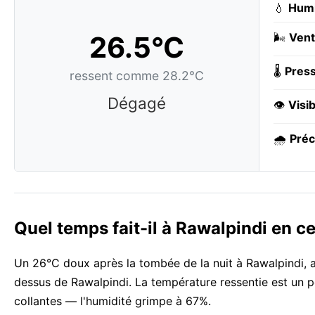
💧
Humi
26.5°C
🌬️
Vent
🌡️
Press
ressent comme 28.2°C
Dégagé
👁️
Visib
🌧️
Préc
Quel temps fait-il à Rawalpindi en 
Un 26°C doux après la tombée de la nuit à Rawalpindi, a
dessus de Rawalpindi. La température ressentie est un p
collantes — l'humidité grimpe à 67%.