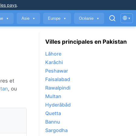
 les pays
.
🌐
que
Asie
Europe
Océanie
▾
▼
▼
▼
▼
Villes principales en Pakistan
Lâhore
Karâchi
Peshawar
Faisalabad
res et
Rawalpindi
stan
, ou
Multan
Hyderâbâd
Quetta
Bannu
Sargodha