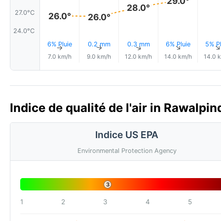
29.0°
28.0°
27.0°C
26.0°
26.0°
24.0°C
6% Pluie
0.2 mm
0.3 mm
6% Pluie
5% Pl
↑
↑
↑
↑
7.0 km/h
9.0 km/h
12.0 km/h
14.0 km/h
14.0 
Indice de qualité de l'air in Rawalpin
Indice US EPA
Environmental Protection Agency
3
1
2
3
4
5