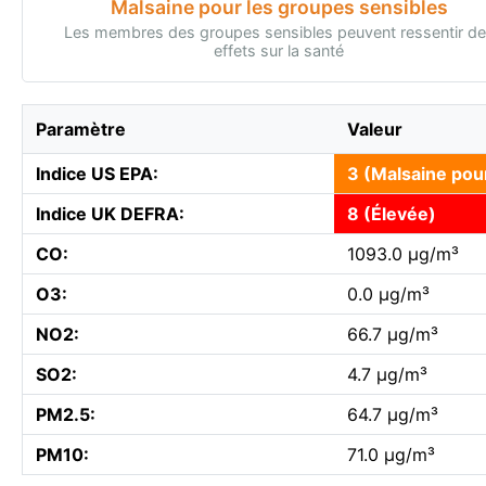
Malsaine pour les groupes sensibles
Les membres des groupes sensibles peuvent ressentir d
effets sur la santé
Paramètre
Valeur
Indice US EPA:
3 (Malsaine pou
Indice UK DEFRA:
8 (Élevée)
CO:
1093.0 µg/m³
O3:
0.0 µg/m³
NO2:
66.7 µg/m³
SO2:
4.7 µg/m³
PM2.5:
64.7 µg/m³
PM10:
71.0 µg/m³