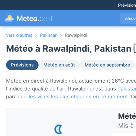
Prévisio
Meteo.
best
Afriq
vers d'autres
>
Pakistan
>
Rawalpindi
Météo à Rawalpindi, Pakistan 
Prévisions
Météo en août
Météo en septembre
Météo en direct à Rawalpindi, actuellement 26°C avec d
l'indice de qualité de l'air. Rawalpindi est dans
Pakista
parcourir
les villes les plus chaudes en ce moment
da
Mété
Mis à 