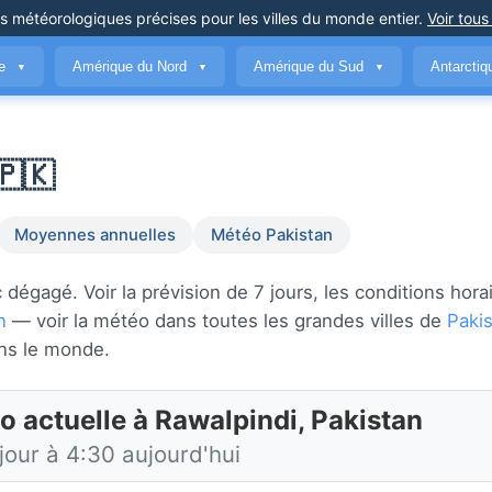
ns météorologiques précises
pour les villes du monde entier
.
Voir tous
ue
Amérique du Nord
Amérique du Sud
Antarcti
▼
▼
▼
🇵🇰
Moyennes annuelles
Météo Pakistan
égagé. Voir la prévision de 7 jours, les conditions horai
n
— voir la météo dans toutes les grandes villes de
Paki
ns le monde.
o actuelle à Rawalpindi, Pakistan
jour à 4:30 aujourd'hui