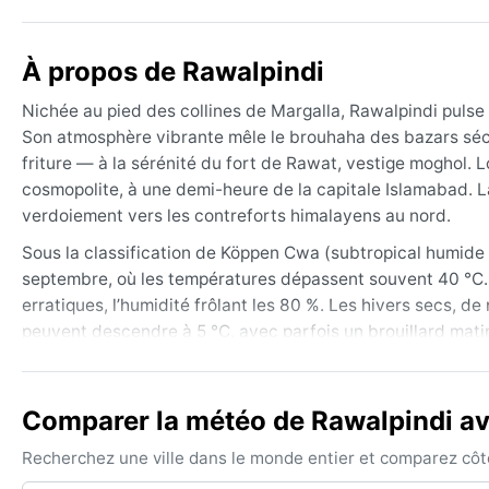
À propos de Rawalpindi
Nichée au pied des collines de Margalla, Rawalpindi pulse
Son atmosphère vibrante mêle le brouhaha des bazars sécul
friture — à la sérénité du fort de Rawat, vestige moghol. L
cosmopolite, à une demi-heure de la capitale Islamabad. La
verdoiement vers les contreforts himalayens au nord.
Sous la classification de Köppen Cwa (subtropical humide 
septembre, où les températures dépassent souvent 40 °C. 
erratiques, l’humidité frôlant les 80 %. Les hivers secs, d
peuvent descendre à 5 °C, avec parfois un brouillard matina
Dans la valise : des vêtements en coton très légers pour l’
ou une veste pour les soirées d’hiver.
Comparer la météo de Rawalpindi ave
Le meilleur moment pour visiter Rawalpindi d’un point de v
températures sont douces, l’air sec, et le ciel dégagé. Att
Recherchez une ville dans le monde entier et comparez côte 
mai, et aux inondations soudaines lors des orages violents