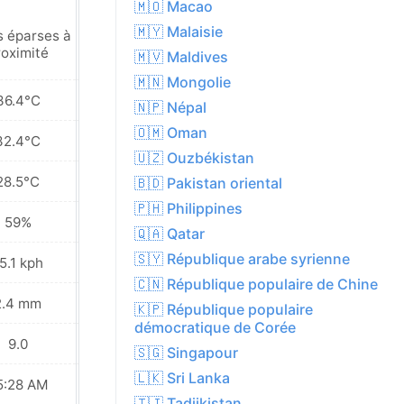
🇲🇴 Macao
🇲🇾 Malaisie
s éparses à
Pluies éparses à
roximité
proximité
🇲🇻 Maldives
🇲🇳 Mongolie
36.4°C
35.9°C
🇳🇵 Népal
🇴🇲 Oman
32.4°C
31.9°C
🇺🇿 Ouzbékistan
28.5°C
28.4°C
🇧🇩 Pakistan oriental
🇵🇭 Philippines
59%
62%
🇶🇦 Qatar
🇸🇾 République arabe syrienne
5.1 kph
19.1 kph
🇨🇳 République populaire de Chine
2.4 mm
2.5 mm
🇰🇵 République populaire
démocratique de Corée
9.0
8.0
🇸🇬 Singapour
🇱🇰 Sri Lanka
5:28 AM
05:29 AM
🇹🇯 Tadjikistan