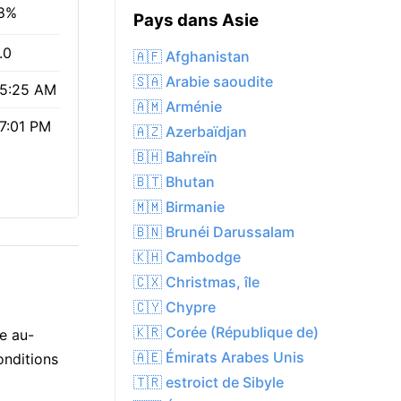
8%
Pays dans Asie
.0
🇦🇫 Afghanistan
🇸🇦 Arabie saoudite
5:25 AM
🇦🇲 Arménie
7:01 PM
🇦🇿 Azerbaïdjan
🇧🇭 Bahreïn
🇧🇹 Bhutan
🇲🇲 Birmanie
🇧🇳 Brunéi Darussalam
🇰🇭 Cambodge
🇨🇽 Christmas, île
🇨🇾 Chypre
🇰🇷 Corée (République de)
e au-
🇦🇪 Émirats Arabes Unis
onditions
🇹🇷 estroict de Sibyle