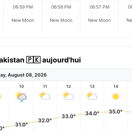
06:59 PM
06:58 PM
06:57 PM
0
New Moon
New Moon
New Moon
N
akistan 🇵🇰 aujourd'hui
ay, August 08, 2026
10
11
12
13
14
35.0°
34.0°
33.0°
32.0°
31.0°
0°