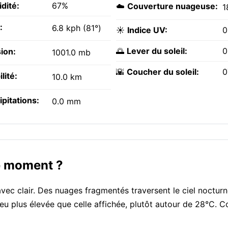
dité:
67%
☁️
Couverture nuageuse:
1
:
6.8 kph (81°)
☀️
Indice UV:
0
🌅
Lever du soleil:
0
ion:
1001.0 mb
🌇
Coucher du soleil:
0
ilité:
10.0 km
ipitations:
0.0 mm
ce moment ?
vec clair. Des nuages fragmentés traversent le ciel nocturn
eu plus élevée que celle affichée, plutôt autour de 28°C. C