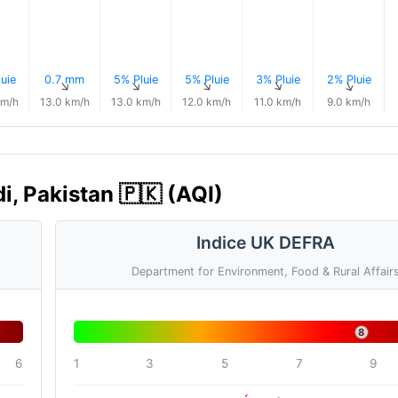
uie
0.7 mm
5% Pluie
5% Pluie
3% Pluie
2% Pluie
↑
↑
↑
↑
↑
↑
km/h
13.0 km/h
13.0 km/h
12.0 km/h
11.0 km/h
9.0 km/h
di, Pakistan 🇵🇰 (AQI)
Indice UK DEFRA
Department for Environment, Food & Rural Affair
8
6
1
3
5
7
9