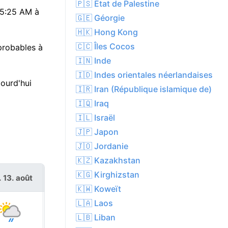
🇵🇸 État de Palestine
 05:25 AM à
🇬🇪 Géorgie
🇭🇰 Hong Kong
🇨🇨 Îles Cocos
 probables à
🇮🇳 Inde
🇮🇩 Indes orientales néerlandaises
ourd'hui
🇮🇷 Iran (République islamique de)
🇮🇶 Iraq
🇮🇱 Israël
🇯🇵 Japon
🇯🇴 Jordanie
🇰🇿 Kazakhstan
🇰🇬 Kirghizstan
. 13. août
ven. 14. août
🇰🇼 Koweït
🇱🇦 Laos
🇱🇧 Liban