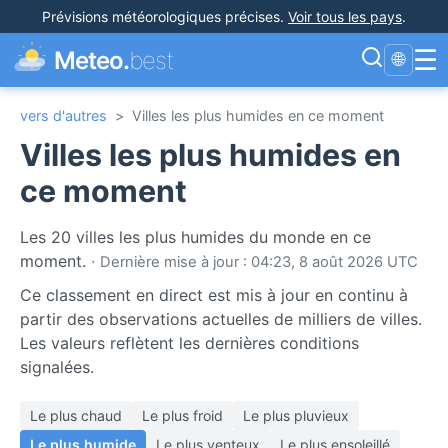
Prévisions météorologiques précises
.
Voir tous les pays
.
☰
Meteo.
best
🌐
vers d'autres
>
Villes les plus humides en ce moment
Villes les plus humides en
ce moment
Les 20 villes les plus humides du monde en ce
moment.
·
Dernière mise à jour : 04:23, 8 août 2026 UTC
Ce classement en direct est mis à jour en continu à
partir des observations actuelles de milliers de villes.
Les valeurs reflètent les dernières conditions
signalées.
Le plus chaud
Le plus froid
Le plus pluvieux
Le plus humide
Le plus venteux
Le plus ensoleillé