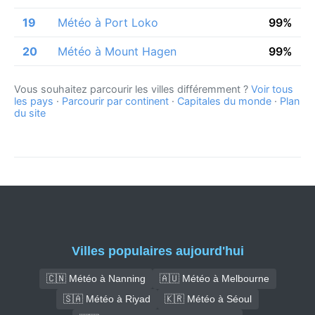
19
Météo à Port Loko
99%
20
Météo à Mount Hagen
99%
Vous souhaitez parcourir les villes différemment ?
Voir tous
les pays
·
Parcourir par continent
·
Capitales du monde
·
Plan
du site
Villes populaires aujourd'hui
🇨🇳 Météo à Nanning
🇦🇺 Météo à Melbourne
🇸🇦 Météo à Riyad
🇰🇷 Météo à Séoul