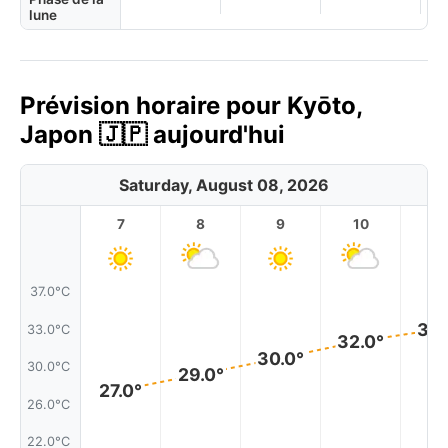
lune
Prévision horaire pour Kyōto,
Japon 🇯🇵 aujourd'hui
Saturday, August 08, 2026
7
8
9
10
11
37.0°C
33.
33.0°C
32.0°
30.0°
30.0°C
29.0°
27.0°
26.0°C
22.0°C