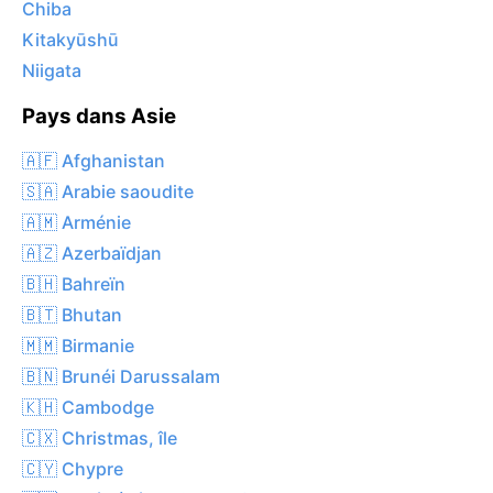
Chiba
Kitakyūshū
Niigata
Pays dans Asie
🇦🇫 Afghanistan
🇸🇦 Arabie saoudite
🇦🇲 Arménie
🇦🇿 Azerbaïdjan
🇧🇭 Bahreïn
🇧🇹 Bhutan
🇲🇲 Birmanie
🇧🇳 Brunéi Darussalam
🇰🇭 Cambodge
🇨🇽 Christmas, île
🇨🇾 Chypre