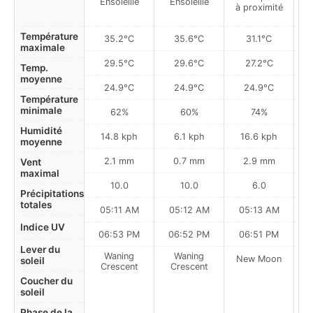
Ensoleillé
Ensoleillé
à proximité
à
Température
35.2°C
35.6°C
31.1°C
maximale
29.5°C
29.6°C
27.2°C
Temp.
moyenne
24.9°C
24.9°C
24.9°C
Température
minimale
62%
60%
74%
Humidité
14.8 kph
6.1 kph
16.6 kph
moyenne
2.1 mm
0.7 mm
2.9 mm
Vent
maximal
10.0
10.0
6.0
Précipitations
totales
05:11 AM
05:12 AM
05:13 AM
Indice UV
06:53 PM
06:52 PM
06:51 PM
Lever du
Waning
Waning
New Moon
N
soleil
Crescent
Crescent
Coucher du
soleil
Phase de la