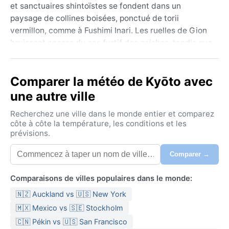
et sanctuaires shintoïstes se fondent dans un
paysage de collines boisées, ponctué de torii
vermillon, comme à Fushimi Inari. Les ruelles de Gion
bruissent encore du pas furtif des geishas, tandis que
la bambouseraie d’Arashiyama offre une parenthèse
de sérénité. À l’est, le mont Daimonji veille sur la ville,
Comparer la météo de Kyōto avec
et la rivière Kamogawa la traverse d’un fil argenté.
Kyoto est un musée vivant où chaque saison
une autre ville
réinvente la carte postale.
Recherchez une ville dans le monde entier et comparez
Sous la classification Cfa (subtropical humide), la
côte à côte la température, les conditions et les
prévisions.
ville connaît quatre saisons très marquées. Les étés
sont chauds et lourds, avec des températures autour
Comparer →
de 32°C et un taux d’humidité qui frôle l’écrasant,
surtout en juillet et août. L’hiver, plus sec, voit le
Comparaisons de villes populaires dans le monde:
mercure descendre parfois sous 0°C la nuit, mais les
🇳🇿 Auckland vs 🇺🇸 New York
journées restent fraîches et ensoleillées. Les pluies
abondantes – environ 1 500 mm par an – culminent en
🇲🇽 Mexico vs 🇸🇪 Stockholm
juin avec la saison des pluies (tsuyu). Pour les
🇨🇳 Pékin vs 🇺🇸 San Francisco