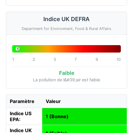
Indice UK DEFRA
Department for Environment, Food & Rural Affairs
1
1
3
5
7
9
10
Faible
La pollution de l&#39;air est faible
Paramètre
Valeur
Indice US
1 (Bonne)
EPA:
Indice UK