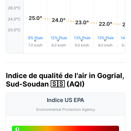
28.0°C
25.0°
24.0°C
24.0°
23.0°
22.0°
22.
20.0°C
9% Pluie
12% Pluie
13% Pluie
13% Pluie
14% P
↑
↑
↑
↑
7.0 km/h
8.0 km/h
9.0 km/h
8.0 km/h
9.0 k
Indice de qualité de l'air in Gogrial,
Sud-Soudan 🇸🇸 (AQI)
Indice US EPA
Environmental Protection Agency
1