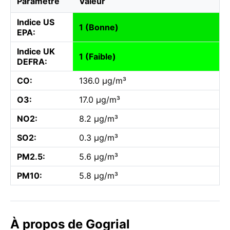
Paramètre
Valeur
Indice US
1 (Bonne)
EPA:
Indice UK
1 (Faible)
DEFRA:
CO:
136.0 µg/m³
O3:
17.0 µg/m³
NO2:
8.2 µg/m³
SO2:
0.3 µg/m³
PM2.5:
5.6 µg/m³
PM10:
5.8 µg/m³
À propos de Gogrial