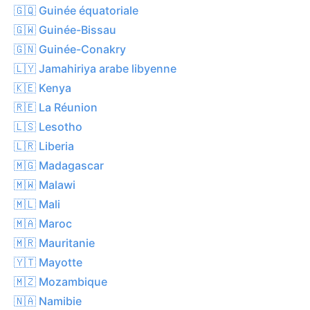
🇬🇶 Guinée équatoriale
🇬🇼 Guinée-Bissau
🇬🇳 Guinée-Conakry
🇱🇾 Jamahiriya arabe libyenne
🇰🇪 Kenya
🇷🇪 La Réunion
🇱🇸 Lesotho
🇱🇷 Liberia
🇲🇬 Madagascar
🇲🇼 Malawi
🇲🇱 Mali
🇲🇦 Maroc
🇲🇷 Mauritanie
🇾🇹 Mayotte
🇲🇿 Mozambique
🇳🇦 Namibie