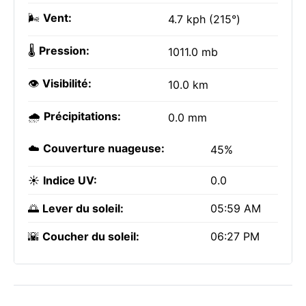
🌬️
Vent:
4.7 kph (215°)
🌡️
Pression:
1011.0 mb
👁️
Visibilité:
10.0 km
🌧️
Précipitations:
0.0 mm
☁️
Couverture nuageuse:
45%
☀️
Indice UV:
0.0
🌅
Lever du soleil:
05:59 AM
🌇
Coucher du soleil:
06:27 PM