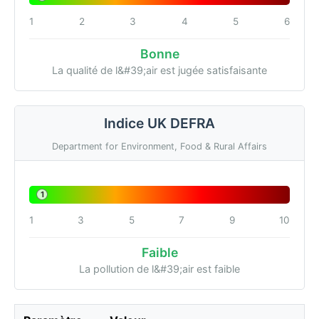
1
2
3
4
5
6
Bonne
La qualité de l&#39;air est jugée satisfaisante
Indice UK DEFRA
Department for Environment, Food & Rural Affairs
1
1
3
5
7
9
10
Faible
La pollution de l&#39;air est faible