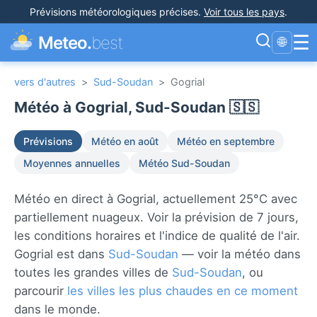
Prévisions météorologiques précises
.
Voir tous les pays
.
☰
Meteo.
best
🌐
vers d'autres
>
Sud-Soudan
>
Gogrial
Météo à Gogrial, Sud-Soudan 🇸🇸
Prévisions
Météo en août
Météo en septembre
Moyennes annuelles
Météo Sud-Soudan
Météo en direct à Gogrial, actuellement 25°C avec
partiellement nuageux. Voir la prévision de 7 jours,
les conditions horaires et l'indice de qualité de l'air.
Gogrial est dans
Sud-Soudan
— voir la météo dans
toutes les grandes villes de
Sud-Soudan
, ou
parcourir
les villes les plus chaudes en ce moment
dans le monde.