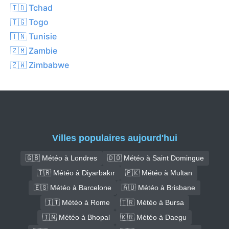
🇹🇩 Tchad
🇹🇬 Togo
🇹🇳 Tunisie
🇿🇲 Zambie
🇿🇼 Zimbabwe
Villes populaires aujourd'hui
🇬🇧 Météo à Londres
🇩🇴 Météo à Saint Domingue
🇹🇷 Météo à Diyarbakır
🇵🇰 Météo à Multan
🇪🇸 Météo à Barcelone
🇦🇺 Météo à Brisbane
🇮🇹 Météo à Rome
🇹🇷 Météo à Bursa
🇮🇳 Météo à Bhopal
🇰🇷 Météo à Daegu