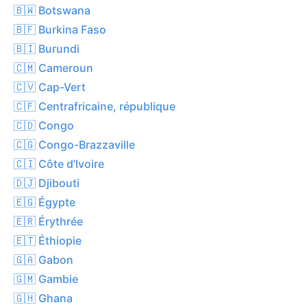
🇧🇼 Botswana
🇧🇫 Burkina Faso
🇧🇮 Burundi
🇨🇲 Cameroun
🇨🇻 Cap-Vert
🇨🇫 Centrafricaine, république
🇨🇩 Congo
🇨🇬 Congo-Brazzaville
🇨🇮 Côte d’Ivoire
🇩🇯 Djibouti
🇪🇬 Égypte
🇪🇷 Érythrée
🇪🇹 Éthiopie
🇬🇦 Gabon
🇬🇲 Gambie
🇬🇭 Ghana