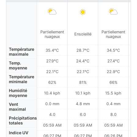
Partiellement
Partiellement
Pa
Ensoleillé
nuageux
nuageux
Température
35.4°C
28.7°C
34.5°C
maximale
27.9°C
24.4°C
27.4°C
Temp.
moyenne
22.1°C
22.1°C
22.9°C
Température
minimale
62%
81%
66%
Humidité
10.4 kph
10.1 kph
15.5 kph
moyenne
0.0 mm
4.8 mm
0.4 mm
Vent
maximal
4.0
6.0
8.0
Précipitations
totales
05:59 AM
05:59 AM
05:59 AM
0
Indice UV
06:27 PM
06:27 PM
06:26 PM