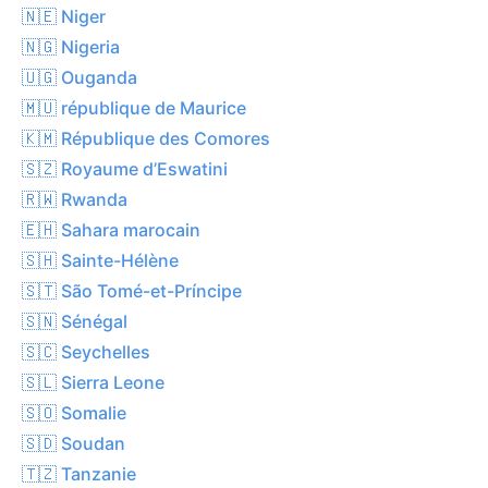
🇳🇪 Niger
🇳🇬 Nigeria
🇺🇬 Ouganda
🇲🇺 république de Maurice
🇰🇲 République des Comores
🇸🇿 Royaume d’Eswatini
🇷🇼 Rwanda
🇪🇭 Sahara marocain
🇸🇭 Sainte-Hélène
🇸🇹 São Tomé-et-Príncipe
🇸🇳 Sénégal
🇸🇨 Seychelles
🇸🇱 Sierra Leone
🇸🇴 Somalie
🇸🇩 Soudan
🇹🇿 Tanzanie