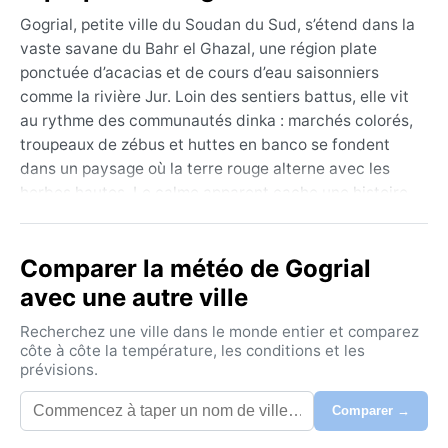
Gogrial, petite ville du Soudan du Sud, s’étend dans la
vaste savane du Bahr el Ghazal, une région plate
ponctuée d’acacias et de cours d’eau saisonniers
comme la rivière Jur. Loin des sentiers battus, elle vit
au rythme des communautés dinka : marchés colorés,
troupeaux de zébus et huttes en banco se fondent
dans un paysage où la terre rouge alterne avec les
herbes hautes. Le calme apparent cache une histoire
complexe, celle d’un territoire marqué par la résilience
et des traditions profondément ancrées, où la vie
Comparer la météo de Gogrial
quotidienne suit les cycles du ciel plus que ceux des
horloges.
avec une autre ville
Classé Aw – savane tropicale selon Köppen – le climat
Recherchez une ville dans le monde entier et comparez
de Gogrial oppose une longue saison des pluies, de
côte à côte la température, les conditions et les
prévisions.
mai à octobre, à une saison sèche très marquée, de
novembre à avril. L’été austral apporte des
Comparer →
précipitations abondantes, une humidité étouffante
et des températures autour de 30 °C, transformant