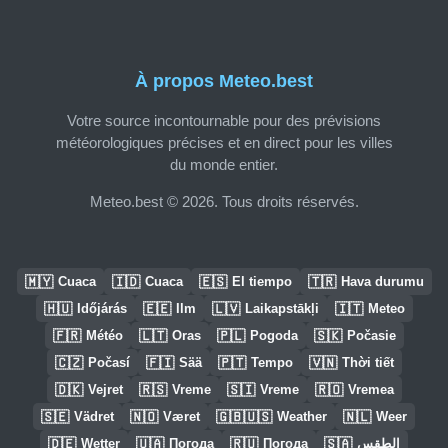
À propos Meteo.best
Votre source incontournable pour des prévisions
météorologiques précises et en direct pour les villes
du monde entier.
Meteo.best © 2026. Tous droits réservés.
🇲🇾
🇮🇩
🇪🇸
🇹🇷
Cuaca
Cuaca
El tiempo
Hava durumu
🇭🇺
🇪🇪
🇱🇻
🇮🇹
Időjárás
Ilm
Laikapstākļi
Meteo
🇫🇷
🇱🇹
🇵🇱
🇸🇰
Météo
Oras
Pogoda
Počasie
🇨🇿
🇫🇮
🇵🇹
🇻🇳
Počasí
Sää
Tempo
Thời tiết
🇩🇰
🇷🇸
🇸🇮
🇷🇴
Vejret
Vreme
Vreme
Vremea
🇸🇪
🇳🇴
🇬🇧🇺🇸
🇳🇱
Vädret
Været
Weather
Weer
🇩🇪
🇺🇦
🇷🇺
🇸🇦
Wetter
Погода
Погода
الطقس