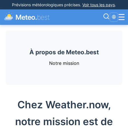
Prévisions météorologiques précises
.
Voir tous les pays
.
☰
Meteo.
best
🌐
À propos de Meteo.best
Notre mission
Chez Weather.now,
notre mission est de