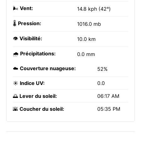
🌬️
Vent:
14.8 kph (42°)
🌡️
Pression:
1016.0 mb
👁️
Visibilité:
10.0 km
🌧️
Précipitations:
0.0 mm
☁️
Couverture nuageuse:
52%
☀️
Indice UV:
0.0
🌅
Lever du soleil:
06:17 AM
🌇
Coucher du soleil:
05:35 PM