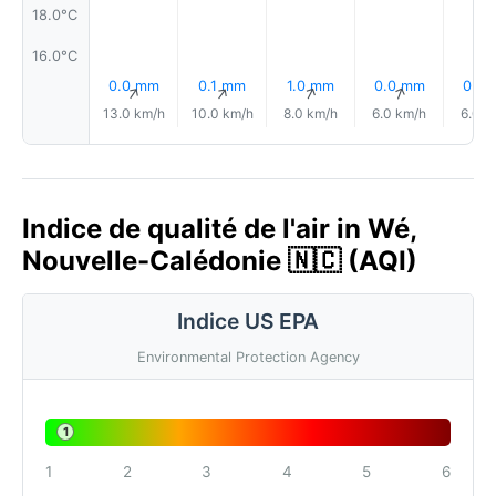
18.0°C
16.0°C
0.0 mm
0.1 mm
1.0 mm
0.0 mm
0.0
↑
↑
↑
↑
13.0 km/h
10.0 km/h
8.0 km/h
6.0 km/h
6.0 k
Indice de qualité de l'air in Wé,
Nouvelle-Calédonie 🇳🇨 (AQI)
Indice US EPA
Environmental Protection Agency
1
1
2
3
4
5
6