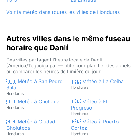
matinal est fréquent dans les hauteurs, ajoutant une
touche de mystère aux paysages.
Voir la météo dans toutes les villes de Honduras
Autres villes dans le même fuseau
horaire que Danlí
Ces villes partagent l'heure locale de Danlí
(America/Tegucigalpa) — utile pour planifier des appels
ou comparer les heures de lumière du jour.
🇭🇳 Météo à San Pedro
🇭🇳 Météo à La Ceiba
Sula
Honduras
Honduras
🇭🇳 Météo à Choloma
🇭🇳 Météo à El
Progreso
Honduras
Honduras
🇭🇳 Météo à Ciudad
🇭🇳 Météo à Puerto
Choluteca
Cortez
Honduras
Honduras