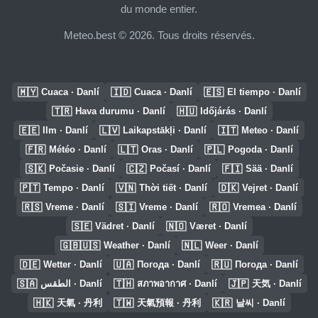
du monde entier.
Meteo.best © 2026. Tous droits réservés.
🇲🇾
🇮🇩
🇪🇸
Cuaca · Danlí
Cuaca · Danlí
El tiempo · Danlí
🇹🇷
🇭🇺
Hava durumu · Danlí
Időjárás · Danlí
🇪🇪
🇱🇻
🇮🇹
Ilm · Danlí
Laikapstākļi · Danlí
Meteo · Danlí
🇫🇷
🇱🇹
🇵🇱
Météo · Danlí
Oras · Danlí
Pogoda · Danlí
🇸🇰
🇨🇿
🇫🇮
Počasie · Danlí
Počasí · Danlí
Sää · Danlí
🇵🇹
🇻🇳
🇩🇰
Tempo · Danlí
Thời tiết · Danlí
Vejret · Danlí
🇷🇸
🇸🇮
🇷🇴
Vreme · Danlí
Vreme · Danlí
Vremea · Danlí
🇸🇪
🇳🇴
Vädret · Danlí
Været · Danlí
🇬🇧🇺🇸
🇳🇱
Weather · Danlí
Weer · Danlí
🇩🇪
🇺🇦
🇷🇺
Wetter · Danlí
Погода · Danlí
Погода · Danlí
🇸🇦
🇹🇭
🇯🇵
الطقس · Danlí
สภาพอากาศ · Danlí
天気 · Danlí
🇭🇰
🇹🇼
🇰🇷
天氣 · 丹利
天氣預報 · 丹利
날씨 · Danlí