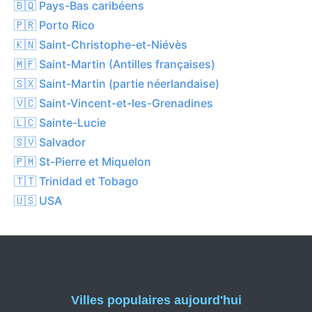
🇧🇶 Pays-Bas caribéens
🇵🇷 Porto Rico
🇰🇳 Saint-Christophe-et-Niévès
🇲🇫 Saint-Martin (Antilles françaises)
🇸🇽 Saint-Martin (partie néerlandaise)
🇻🇨 Saint-Vincent-et-les-Grenadines
🇱🇨 Sainte-Lucie
🇸🇻 Salvador
🇵🇲 St-Pierre et Miquelon
🇹🇹 Trinidad et Tobago
🇺🇸 USA
Villes populaires aujourd'hui