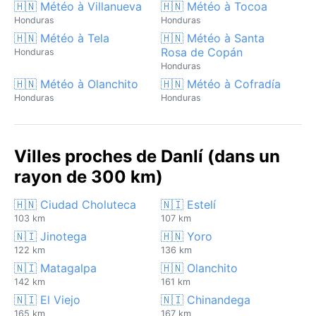
🇭🇳 Météo à Villanueva
🇭🇳 Météo à Tocoa
Honduras
Honduras
🇭🇳 Météo à Tela
🇭🇳 Météo à Santa
Rosa de Copán
Honduras
Honduras
🇭🇳 Météo à Olanchito
🇭🇳 Météo à Cofradía
Honduras
Honduras
Villes proches de Danlí (dans un
rayon de 300 km)
🇭🇳 Ciudad Choluteca
🇳🇮 Estelí
103 km
107 km
🇳🇮 Jinotega
🇭🇳 Yoro
122 km
136 km
🇳🇮 Matagalpa
🇭🇳 Olanchito
142 km
161 km
🇳🇮 El Viejo
🇳🇮 Chinandega
165 km
167 km