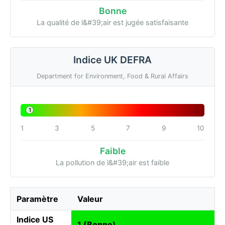
Bonne
La qualité de l&#39;air est jugée satisfaisante
Indice UK DEFRA
Department for Environment, Food & Rural Affairs
1
1
3
5
7
9
10
Faible
La pollution de l&#39;air est faible
Paramètre
Valeur
Indice US
1 (Bonne)