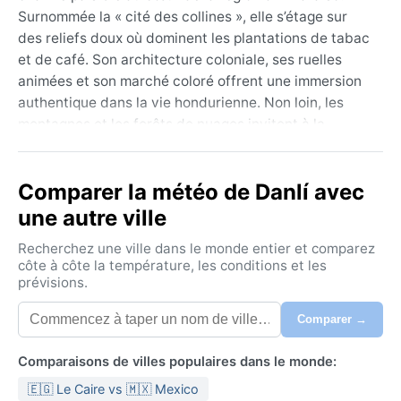
Surnommée la « cité des collines », elle s’étage sur
des reliefs doux où dominent les plantations de tabac
et de café. Son architecture coloniale, ses ruelles
animées et son marché coloré offrent une immersion
authentique dans la vie hondurienne. Non loin, les
montagnes et les forêts de nuages invitent à la
randonnée, tandis que la proximité avec la frontière
nicaraguayenne lui confère une atmosphère de
Comparer la météo de Danlí avec
carrefour culturel. Le rythme y est lent, ponctué par
l’odeur du café frais et les éclats de rire sur la place
une autre ville
centrale.
Recherchez une ville dans le monde entier et comparez
Le climat de Danlí correspond à la catégorie Aw de
côte à côte la température, les conditions et les
prévisions.
Köppen, soit une savane tropicale. Les températures
restent élevées toute l’année, oscillant entre 22 °C et
Comparer →
32 °C. La saison sèche s’étend de novembre à avril,
avec un ciel souvent dégagé et une humidité plus
Comparaisons de villes populaires dans le monde:
supportable. De mai à octobre, la mousson tropicale
🇪🇬 Le Caire vs 🇲🇽 Mexico
apporte des pluies abondantes et des orages