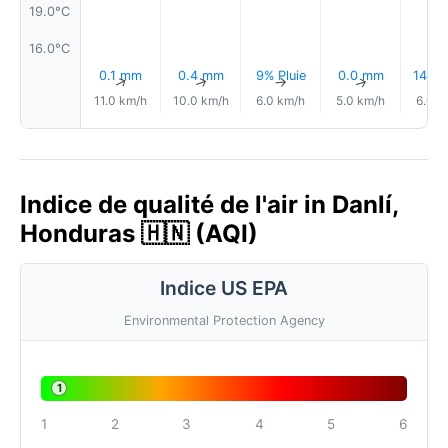
19.0°C
16.0°C
0.1 mm
0.4 mm
9% Pluie
0.0 mm
14% P
↑
↑
↑
↑
11.0 km/h
10.0 km/h
6.0 km/h
5.0 km/h
6.0 k
Indice de qualité de l'air in Danlí,
Honduras 🇭🇳 (AQI)
Indice US EPA
Environmental Protection Agency
1
1
2
3
4
5
6