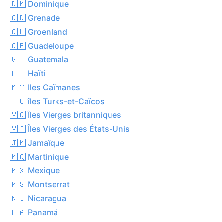
🇩🇲 Dominique
🇬🇩 Grenade
🇬🇱 Groenland
🇬🇵 Guadeloupe
🇬🇹 Guatemala
🇭🇹 Haïti
🇰🇾 Iles Caïmanes
🇹🇨 îles Turks-et-Caïcos
🇻🇬 Îles Vierges britanniques
🇻🇮 Îles Vierges des États-Unis
🇯🇲 Jamaïque
🇲🇶 Martinique
🇲🇽 Mexique
🇲🇸 Montserrat
🇳🇮 Nicaragua
🇵🇦 Panamá