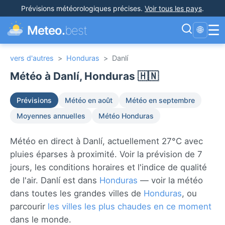
Prévisions météorologiques précises
.
Voir tous les pays
.
☰
Meteo.
best
🌐
vers d'autres
>
Honduras
>
Danlí
Météo à Danlí, Honduras 🇭🇳
Prévisions
Météo en août
Météo en septembre
Moyennes annuelles
Météo Honduras
Météo en direct à Danlí, actuellement 27°C avec
pluies éparses à proximité. Voir la prévision de 7
jours, les conditions horaires et l'indice de qualité
de l'air. Danlí est dans
Honduras
— voir la météo
dans toutes les grandes villes de
Honduras
, ou
parcourir
les villes les plus chaudes en ce moment
dans le monde.