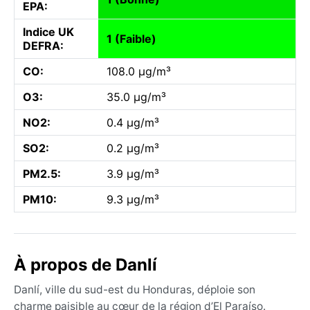
EPA:
Indice UK
1 (Faible)
DEFRA:
CO:
108.0 µg/m³
O3:
35.0 µg/m³
NO2:
0.4 µg/m³
SO2:
0.2 µg/m³
PM2.5:
3.9 µg/m³
PM10:
9.3 µg/m³
À propos de Danlí
Danlí, ville du sud-est du Honduras, déploie son
charme paisible au cœur de la région d’El Paraíso.