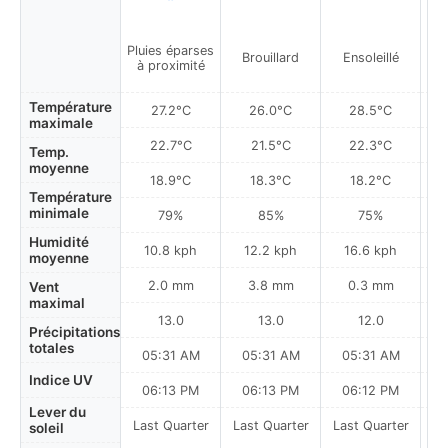
Pluies éparses
Brouillard
Ensoleillé
à proximité
Température
27.2°C
26.0°C
28.5°C
maximale
22.7°C
21.5°C
22.3°C
Temp.
moyenne
18.9°C
18.3°C
18.2°C
Température
minimale
79%
85%
75%
Humidité
10.8 kph
12.2 kph
16.6 kph
moyenne
2.0 mm
3.8 mm
0.3 mm
Vent
maximal
13.0
13.0
12.0
Précipitations
totales
05:31 AM
05:31 AM
05:31 AM
Indice UV
06:13 PM
06:13 PM
06:12 PM
Lever du
Last Quarter
Last Quarter
Last Quarter
soleil