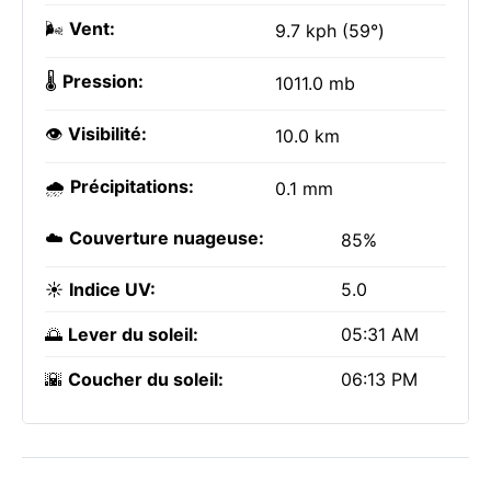
🌬️
Vent:
9.7 kph (59°)
🌡️
Pression:
1011.0 mb
👁️
Visibilité:
10.0 km
🌧️
Précipitations:
0.1 mm
☁️
Couverture nuageuse:
85%
☀️
Indice UV:
5.0
🌅
Lever du soleil:
05:31 AM
🌇
Coucher du soleil:
06:13 PM