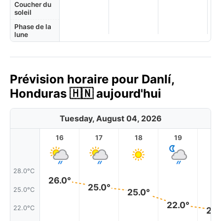
Coucher du
soleil
Phase de la
lune
Prévision horaire pour Danlí,
Honduras 🇭🇳 aujourd'hui
Tuesday, August 04, 2026
16
17
18
19
2
28.0°C
26.0°
25.0°
25.0°C
25.0°
22.0°
22.0°C
22.