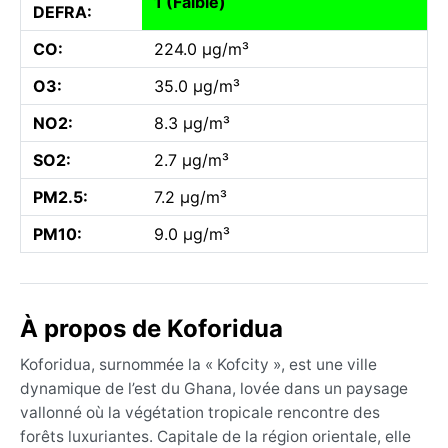
1 (Faible)
DEFRA:
CO:
224.0 µg/m³
O3:
35.0 µg/m³
NO2:
8.3 µg/m³
SO2:
2.7 µg/m³
PM2.5:
7.2 µg/m³
PM10:
9.0 µg/m³
À propos de Koforidua
Koforidua, surnommée la « Kofcity », est une ville
dynamique de l’est du Ghana, lovée dans un paysage
vallonné où la végétation tropicale rencontre des
forêts luxuriantes. Capitale de la région orientale, elle