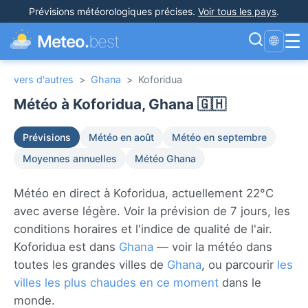
Prévisions météorologiques précises
.
Voir tous les pays
.
☰
Meteo.
best
🌐
vers d'autres
>
Ghana
>
Koforidua
Météo à Koforidua, Ghana 🇬🇭
Prévisions
Météo en août
Météo en septembre
Moyennes annuelles
Météo Ghana
Météo en direct à Koforidua, actuellement 22°C
avec averse légère. Voir la prévision de 7 jours, les
conditions horaires et l'indice de qualité de l'air.
Koforidua est dans
Ghana
— voir la météo dans
toutes les grandes villes de
Ghana
, ou parcourir
les
villes les plus chaudes en ce moment
dans le
monde.