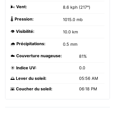
🌬️
Vent:
8.6 kph (217°)
🌡️
Pression:
1015.0 mb
👁️
Visibilité:
10.0 km
🌧️
Précipitations:
0.5 mm
☁️
Couverture nuageuse:
81%
☀️
Indice UV:
0.0
🌅
Lever du soleil:
05:56 AM
🌇
Coucher du soleil:
06:18 PM