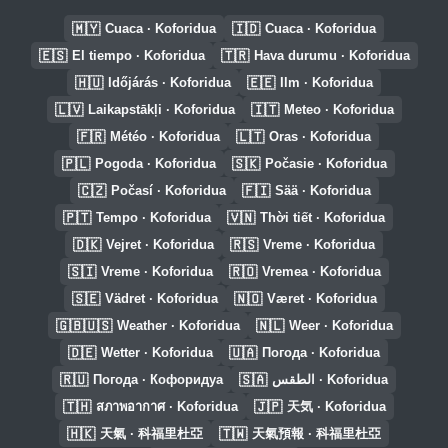
🇲🇾
🇮🇩
Cuaca · Koforidua
Cuaca · Koforidua
🇪🇸
🇹🇷
El tiempo · Koforidua
Hava durumu · Koforidua
🇭🇺
🇪🇪
Időjárás · Koforidua
Ilm · Koforidua
🇱🇻
🇮🇹
Laikapstākļi · Koforidua
Meteo · Koforidua
🇫🇷
🇱🇹
Météo · Koforidua
Oras · Koforidua
🇵🇱
🇸🇰
Pogoda · Koforidua
Počasie · Koforidua
🇨🇿
🇫🇮
Počasí · Koforidua
Sää · Koforidua
🇵🇹
🇻🇳
Tempo · Koforidua
Thời tiết · Koforidua
🇩🇰
🇷🇸
Vejret · Koforidua
Vreme · Koforidua
🇸🇮
🇷🇴
Vreme · Koforidua
Vremea · Koforidua
🇸🇪
🇳🇴
Vädret · Koforidua
Været · Koforidua
🇬🇧🇺🇸
🇳🇱
Weather · Koforidua
Weer · Koforidua
🇩🇪
🇺🇦
Wetter · Koforidua
Погода · Koforidua
🇷🇺
🇸🇦
Погода · Кофоридуа
الطقس · Koforidua
🇹🇭
🇯🇵
สภาพอากาศ · Koforidua
天気 · Koforidua
🇭🇰
🇹🇼
天氣 · 科福里杜亞
天氣預報 · 科福里杜亞