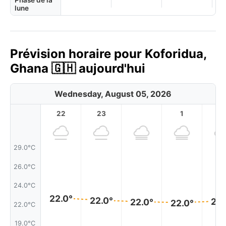
Phase de la
lune
Prévision horaire pour Koforidua,
Ghana 🇬🇭 aujourd'hui
Wednesday, August 05, 2026
22
23
1
2
29.0°C
26.0°C
24.0°C
22.0°
22.0°
22.
22.0°
22.0°
22.0°C
19.0°C