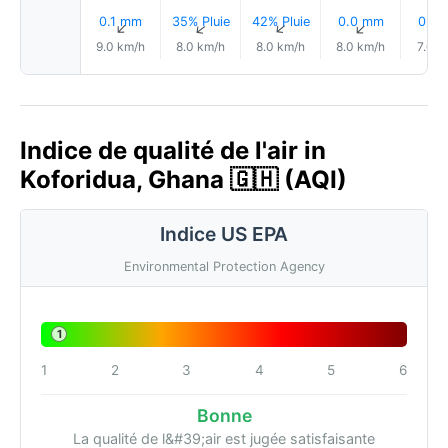
0.1 mm
35% Pluie
42% Pluie
0.0 mm
0.0
↑
↑
↑
↑
9.0 km/h
8.0 km/h
8.0 km/h
8.0 km/h
7.0 k
Indice de qualité de l'air in
Koforidua, Ghana 🇬🇭 (AQI)
Indice US EPA
Environmental Protection Agency
1
1
2
3
4
5
6
Bonne
La qualité de l&#39;air est jugée satisfaisante