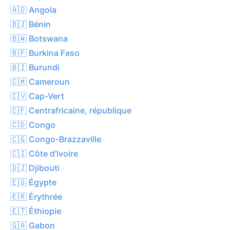
🇦🇴 Angola
🇧🇯 Bénin
🇧🇼 Botswana
🇧🇫 Burkina Faso
🇧🇮 Burundi
🇨🇲 Cameroun
🇨🇻 Cap-Vert
🇨🇫 Centrafricaine, république
🇨🇩 Congo
🇨🇬 Congo-Brazzaville
🇨🇮 Côte d’Ivoire
🇩🇯 Djibouti
🇪🇬 Égypte
🇪🇷 Érythrée
🇪🇹 Éthiopie
🇬🇦 Gabon