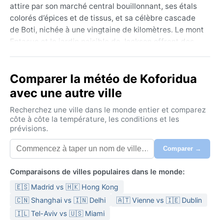
attire par son marché central bouillonnant, ses étals
colorés d’épices et de tissus, et sa célèbre cascade
de Boti, nichée à une vingtaine de kilomètres. Le mont
Entasuo et le jardin paisible de Jackson offrent des
échappées vertes, tandis que l’ambiance y reste
chaleureuse et authentique, imprégnée de traditions
Comparer la météo de Koforidua
akan. Géographiquement, la ville s’élève à environ
300 mètres d’altitude, ce qui lui confère une légère
avec une autre ville
fraîcheur relative par rapport aux plaines côtières.
Recherchez une ville dans le monde entier et comparez
Sous le climat tropical de savane (Köppen Aw),
côte à côte la température, les conditions et les
prévisions.
Koforidua connaît deux saisons bien marquées. La
saison sèche, de novembre à mars, apporte des
Comparer →
journées chaudes et ensoleillées, avec des
températures maximales autour de 32 °C et des nuits
Comparaisons de villes populaires dans le monde:
plus fraîches. La saison des pluies s’étend d’avril à
🇪🇸 Madrid vs 🇭🇰 Hong Kong
octobre, avec un pic humide en juin-juillet, où les
précipitations dépassent 200 mm par mois. L’humidité
🇨🇳 Shanghai vs 🇮🇳 Delhi
🇦🇹 Vienne vs 🇮🇪 Dublin
reste élevée toute l’année, oscillant entre 70 et 90 %.
🇮🇱 Tel-Aviv vs 🇺🇸 Miami