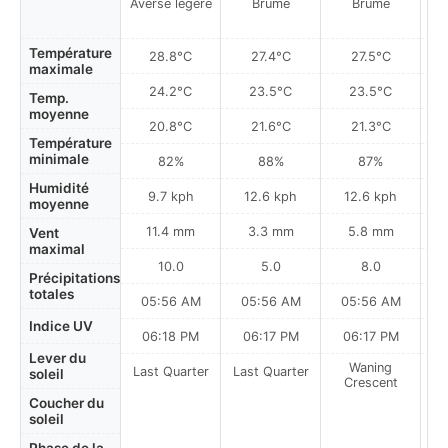
Averse légère
Brume
Brume
Température
28.8°C
27.4°C
27.5°C
maximale
24.2°C
23.5°C
23.5°C
Temp.
moyenne
20.8°C
21.6°C
21.3°C
Température
minimale
82%
88%
87%
Humidité
9.7 kph
12.6 kph
12.6 kph
moyenne
11.4 mm
3.3 mm
5.8 mm
Vent
maximal
10.0
5.0
8.0
Précipitations
totales
05:56 AM
05:56 AM
05:56 AM
0
Indice UV
06:18 PM
06:17 PM
06:17 PM
Lever du
Waning
Last Quarter
Last Quarter
soleil
Crescent
Coucher du
soleil