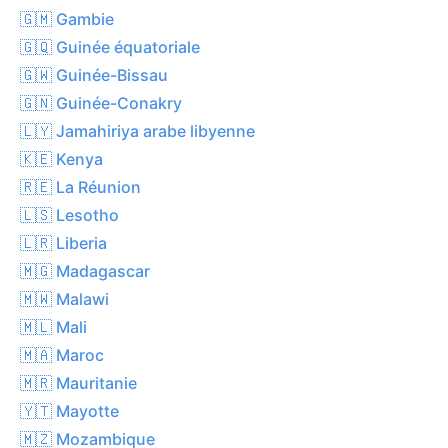
🇬🇲 Gambie
🇬🇶 Guinée équatoriale
🇬🇼 Guinée-Bissau
🇬🇳 Guinée-Conakry
🇱🇾 Jamahiriya arabe libyenne
🇰🇪 Kenya
🇷🇪 La Réunion
🇱🇸 Lesotho
🇱🇷 Liberia
🇲🇬 Madagascar
🇲🇼 Malawi
🇲🇱 Mali
🇲🇦 Maroc
🇲🇷 Mauritanie
🇾🇹 Mayotte
🇲🇿 Mozambique