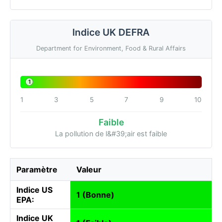
Indice UK DEFRA
Department for Environment, Food & Rural Affairs
1
1
3
5
7
9
10
Faible
La pollution de l&#39;air est faible
Paramètre
Valeur
Indice US
1 (Bonne)
EPA:
Indice UK