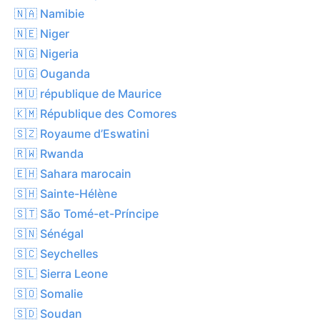
🇳🇦 Namibie
🇳🇪 Niger
🇳🇬 Nigeria
🇺🇬 Ouganda
🇲🇺 république de Maurice
🇰🇲 République des Comores
🇸🇿 Royaume d’Eswatini
🇷🇼 Rwanda
🇪🇭 Sahara marocain
🇸🇭 Sainte-Hélène
🇸🇹 São Tomé-et-Príncipe
🇸🇳 Sénégal
🇸🇨 Seychelles
🇸🇱 Sierra Leone
🇸🇴 Somalie
🇸🇩 Soudan