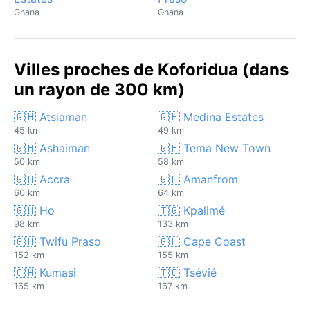
Ghana
Ghana
Villes proches de Koforidua (dans
un rayon de 300 km)
🇬🇭 Atsiaman
🇬🇭 Medina Estates
45 km
49 km
🇬🇭 Ashaiman
🇬🇭 Tema New Town
50 km
58 km
🇬🇭 Accra
🇬🇭 Amanfrom
60 km
64 km
🇬🇭 Ho
🇹🇬 Kpalimé
98 km
133 km
🇬🇭 Twifu Praso
🇬🇭 Cape Coast
152 km
155 km
🇬🇭 Kumasi
🇹🇬 Tsévié
165 km
167 km