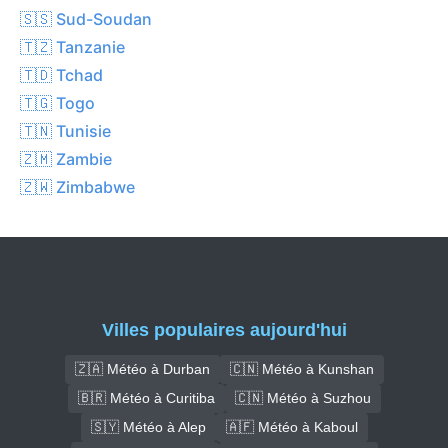
🇸🇸 Sud-Soudan
🇹🇿 Tanzanie
🇹🇩 Tchad
🇹🇬 Togo
🇹🇳 Tunisie
🇿🇲 Zambie
🇿🇼 Zimbabwe
Villes populaires aujourd'hui
🇿🇦 Météo à Durban
🇨🇳 Météo à Kunshan
🇧🇷 Météo à Curitiba
🇨🇳 Météo à Suzhou
🇸🇾 Météo à Alep
🇦🇫 Météo à Kaboul