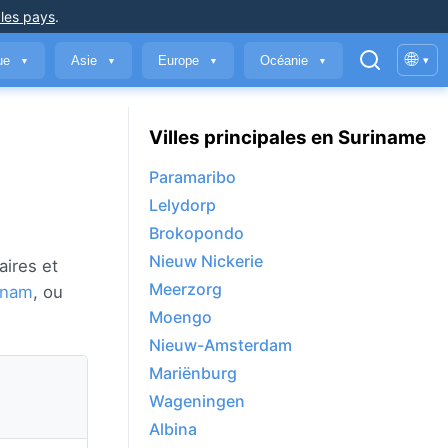
 les pays
.
🌐
que
Asie
Europe
Océanie
▾
▼
▼
▼
▼
Villes principales en Suriname
Paramaribo
Lelydorp
Brokopondo
Nieuw Nickerie
aires et
Meerzorg
inam
, ou
Moengo
Nieuw-Amsterdam
Mariënburg
Wageningen
Albina