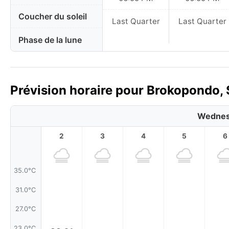
Coucher du soleil
Last Quarter
Last Quarter
Phase de la lune
Prévision horaire pour Brokopondo, 
Wednes
2
3
4
5
6
35.0°C
31.0°C
27.0°C
23.0°C