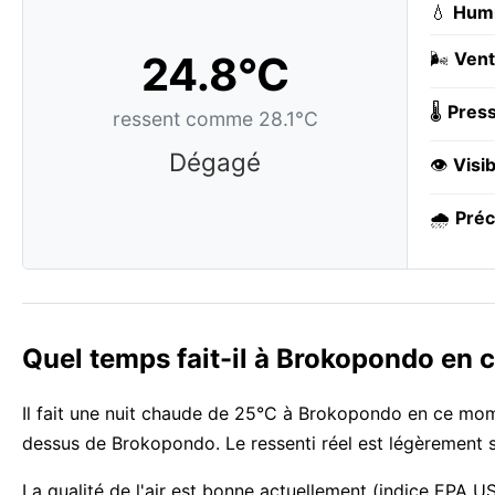
💧
Humi
24.8°C
🌬️
Vent
🌡️
Press
ressent comme 28.1°C
Dégagé
👁️
Visib
🌧️
Préc
Quel temps fait-il à Brokopondo en
Il fait une nuit chaude de 25°C à Brokopondo en ce mome
dessus de Brokopondo. Le ressenti réel est légèrement su
La qualité de l'air est bonne actuellement (indice EPA US 