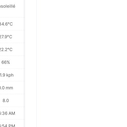
Partiellement
soleillé
nuageux
34.6°C
35.0°C
27.9°C
27.9°C
22.2°C
22.8°C
66%
70%
1.9 kph
10.1 kph
0.0 mm
0.0 mm
8.0
9.0
6:36 AM
06:36 AM
6:54 PM
06:54 PM