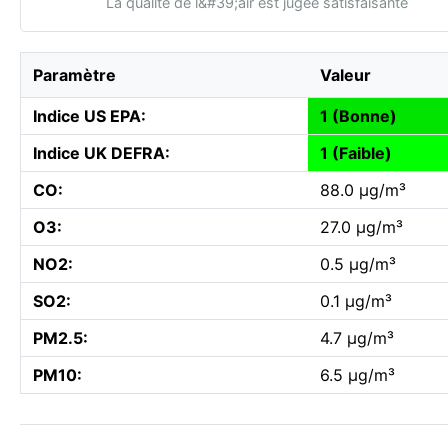
La qualité de l&#39;air est jugée satisfaisante
Paramètre
Valeur
Indice US EPA:
1 (Bonne)
Indice UK DEFRA:
1 (Faible)
CO:
88.0 µg/m³
O3:
27.0 µg/m³
NO2:
0.5 µg/m³
SO2:
0.1 µg/m³
PM2.5:
4.7 µg/m³
PM10:
6.5 µg/m³