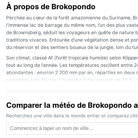
À propos de Brokopondo
Perchée au cœur de la forêt amazonienne du Suriname, Bro
l’immense lac de barrage du même nom, l’un des plus vastes
de Brownsberg, séduit les voyageurs en quête de nature b
traditions vivaces. Entourée d’une végétation dense et p
du réservoir et des sentiers boueux de la jungle, loin du 
Son climat, classé Af (forêt tropicale humide) selon Köppe
tout au long de l’année. Les températures oscillent entre 2
abondantes : environ 2 200 mm par an, réparties en deux sai
novembre à mi-février. L’humidité frôle souvent les 85 %, r
vêtements légers en coton, un imperméable solide des cha
indispensable.
Comparer la météo de Brokopondo av
Le meilleur moment pour découvrir Brokopondo sans essuyer
mars et septembre-octobre, quand les averses sont moins 
Recherchez une ville dans le monde entier et comparez côte 
notamment en mai-juin, déversant des pluies diluviennes 
marquant reste le brouillard matinal qui s’élève du lac, 
inexistants, mais la région connaît occasionnellement des 