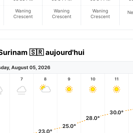
Waning
Waning
Waning
N
Crescent
Crescent
Crescent
Surinam 🇸🇷 aujourd'hui
day, August 05, 2026
7
8
9
10
11
30.0°
28.0°
25.0°
23.0°