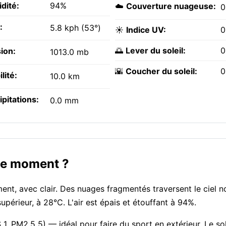
dité:
94%
☁️
Couverture nuageuse:
:
5.8 kph (53°)
☀️
Indice UV:
0
🌅
Lever du soleil:
0
ion:
1013.0 mb
🌇
Coucher du soleil:
0
ilité:
10.0 km
ipitations:
0.0 mm
 ce moment ?
nt, avec clair. Des nuages fragmentés traversent le ciel n
périeur, à 28°C. L'air est épais et étouffant à 94%.
1, PM2.5 5) — idéal pour faire du sport en extérieur. Le sol