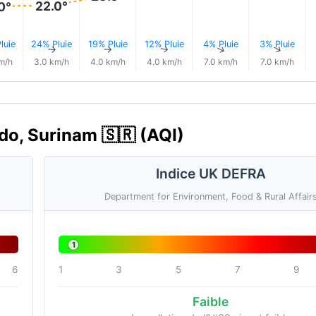
22.0°
0°
luie
24% Pluie
19% Pluie
12% Pluie
4% Pluie
3% Pluie
↑
↑
↑
↑
↑
↑
m/h
3.0 km/h
4.0 km/h
4.0 km/h
7.0 km/h
7.0 km/h
ndo, Surinam 🇸🇷 (AQI)
Indice UK DEFRA
Department for Environment, Food & Rural Affair
1
6
1
3
5
7
9
Faible