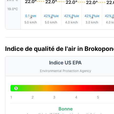
22.0°
22.0°
22.0°
22.0°
22.
19.0°C
0.1 mm
42% Pluie
42% Pluie
42% Pluie
42% P
↑
↑
↑
↑
5.0 km/h
5.0 km/h
4.0 km/h
3.0 km/h
4.0 k
Indice de qualité de l'air in Brokopo
Indice US EPA
Environmental Protection Agency
1
1
2
3
4
5
Bonne