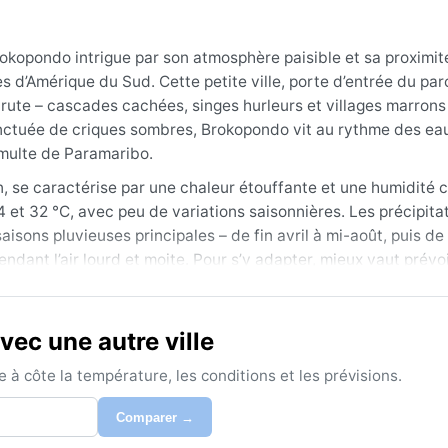
kopondo intrigue par son atmosphère paisible et sa proximit
 d’Amérique du Sud. Cette petite ville, porte d’entrée du par
rute – cascades cachées, singes hurleurs et villages marrons
onctuée de criques sombres, Brokopondo vit au rythme des ea
tumulte de Paramaribo.
n, se caractérise par une chaleur étouffante et une humidité 
4 et 32 °C, avec peu de variations saisonnières. Les précipita
sons pluvieuses principales – de fin avril à mi-août, puis de 
endant l’air lourd et moite. Pour s’y adapter, mieux vaut prévo
ussures étanches, sans oublier un répulsif anti-moustiques
ec une autre ville
 des trombes d’eau reste les intersaisons plus clémentes : f
fréquentes. Les orages y sont cependant fréquents et violent
à côte la température, les conditions et les prévisions.
qui transforment les chemins en bourbiers. Le phénomène le p
nappant la canopée d’une brume fantomatique. Les cyclones son
Comparer →
crues éclairs dans les criques. Un climat qui impose le respec