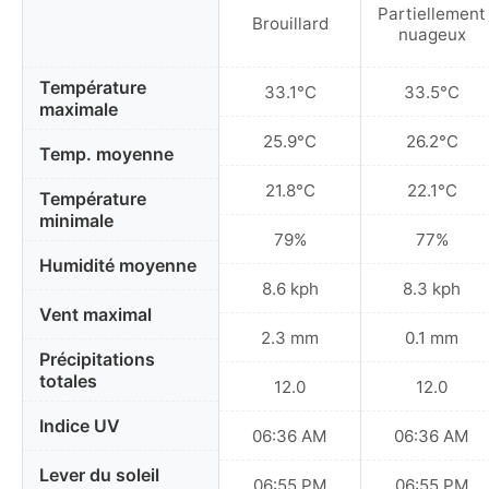
Partiellement
Brouillard
nuageux
Température
33.1°C
33.5°C
maximale
25.9°C
26.2°C
Temp. moyenne
21.8°C
22.1°C
Température
minimale
79%
77%
Humidité moyenne
8.6 kph
8.3 kph
Vent maximal
2.3 mm
0.1 mm
Précipitations
totales
12.0
12.0
Indice UV
06:36 AM
06:36 AM
Lever du soleil
06:55 PM
06:55 PM