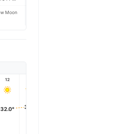
ew Moon
New Moon
12
13
14
15
16
17
33.0°
33.0°
32.0°
32.0°
30.0°
28.0°