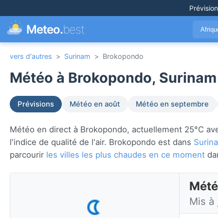
Prévisio
Meteo.
best
Afriq
vers d'autres
>
Surinam
>
Brokopondo
Météo à Brokopondo, Surinam
Prévisions
Météo en août
Météo en septembre
Météo en direct à Brokopondo, actuellement 25°C avec 
l'indice de qualité de l'air. Brokopondo est dans
Surin
parcourir
les villes les plus chaudes en ce moment
da
Mété
Mis à 