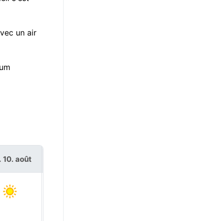
vec un air
mum
. 10. août
mar. 11. août