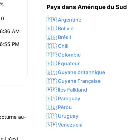
0%
Pays dans Amérique du Sud
.0
🇦🇷 Argentine
🇧🇴 Bolivie
6:36 AM
🇧🇷 Brésil
6:55 PM
🇨🇱 Chili
🇨🇴 Colombie
🇪🇨 Équateur
🇬🇾 Guyane britannique
🇬🇫 Guyane Française
🇫🇰 Îles Falkland
🇵🇾 Paraguay
🇵🇪 Pérou
🇺🇾 Uruguay
octurne au-
🇻🇪 Venezuela
eil s'est