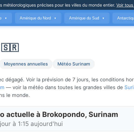
ns météorologiques précises
pour les villes du monde entier
.
Voir tous
ue
Amérique du Nord
Amérique du Sud
Antarcti
▼
▼
▼
 🇸🇷
Moyennes annuelles
Météo Surinam
dégagé. Voir la prévision de 7 jours, les conditions hor
am
— voir la météo dans toutes les grandes villes de
Sur
ns le monde.
o actuelle à Brokopondo, Surinam
jour à 1:15 aujourd'hui