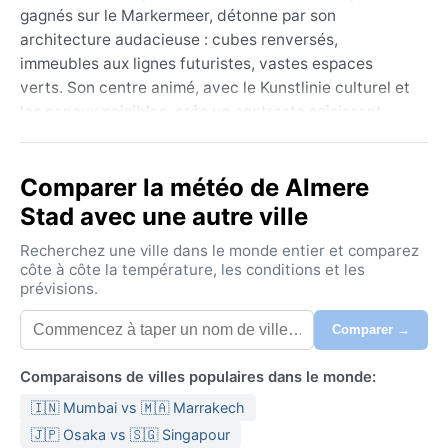
gagnés sur le Markermeer, détonne par son
architecture audacieuse : cubes renversés,
immeubles aux lignes futuristes, vastes espaces
verts. Son centre animé, avec le Kunstlinie culturel et
les canaux paisibles, crée un contraste saisissant
avec la campagne plate environnante. Loin des
cartes postales de moulins, Almere respire une
Comparer la météo de Almere
énergie jeune et expérimentale, à seulement trente
minutes d’Amsterdam.
Stad avec une autre ville
Son climat océanique (Köppen Cfb) offre des hivers
Recherchez une ville dans le monde entier et comparez
frais mais sans excès, avec des températures
côte à côte la température, les conditions et les
prévisions.
oscillant entre 2 et 5 °C, accompagnés de bruines
fréquentes et de vents du large. L’été reste doux,
Comparer →
entre 17 et 20 °C en moyenne, avec des pointes
parfois plus chaudes. Les précipitations sont
Comparaisons de villes populaires dans le monde:
réparties sur toute l’année, sans saison sèche
🇮🇳 Mumbai vs 🇲🇦 Marrakech
marquée, et l’humidité est presque constante. Pour
une escapade, mieux vaut prévoir des vêtements en
🇯🇵 Osaka vs 🇸🇬 Singapour