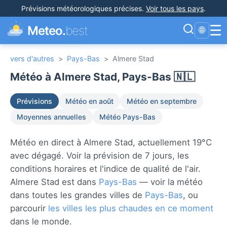
Prévisions météorologiques précises
.
Voir tous les pays
.
☰
Meteo.
best
🌐
vers d'autres
>
Pays-Bas
>
Almere Stad
Météo à Almere Stad, Pays-Bas 🇳🇱
Prévisions
Météo en août
Météo en septembre
Moyennes annuelles
Météo Pays-Bas
Météo en direct à Almere Stad, actuellement 19°C
avec dégagé. Voir la prévision de 7 jours, les
conditions horaires et l'indice de qualité de l'air.
Almere Stad est dans
Pays-Bas
— voir la météo
dans toutes les grandes villes de
Pays-Bas
, ou
parcourir
les villes les plus chaudes en ce moment
dans le monde.