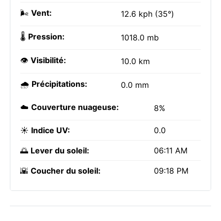
🌬️
Vent:
12.6 kph (35°)
🌡️
Pression:
1018.0 mb
👁️
Visibilité:
10.0 km
🌧️
Précipitations:
0.0 mm
☁️
Couverture nuageuse:
8%
☀️
Indice UV:
0.0
🌅
Lever du soleil:
06:11 AM
🌇
Coucher du soleil:
09:18 PM