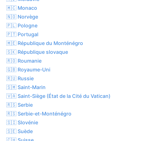
🇲🇨 Monaco
🇳🇴 Norvège
🇵🇱 Pologne
🇵🇹 Portugal
🇲🇪 République du Monténégro
🇸🇰 République slovaque
🇷🇴 Roumanie
🇬🇧 Royaume-Uni
🇷🇺 Russie
🇸🇲 Saint-Marin
🇻🇦 Saint-Siège (État de la Cité du Vatican)
🇷🇸 Serbie
🇷🇸 Serbie-et-Monténégro
🇸🇮 Slovénie
🇸🇪 Suède
🇨🇭 Suisse