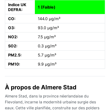
Indice UK
1 (Faible)
DEFRA:
CO:
144.0 µg/m³
O3:
93.0 µg/m³
NO2:
7.5 µg/m³
SO2:
0.3 µg/m³
PM2.5:
5.7 µg/m³
PM10:
9.9 µg/m³
À propos de Almere Stad
Almere Stad, dans la province néerlandaise du
Flevoland, incarne la modernité urbaine surgie des
eaux. Cette ville planifiée, construite sur des polders