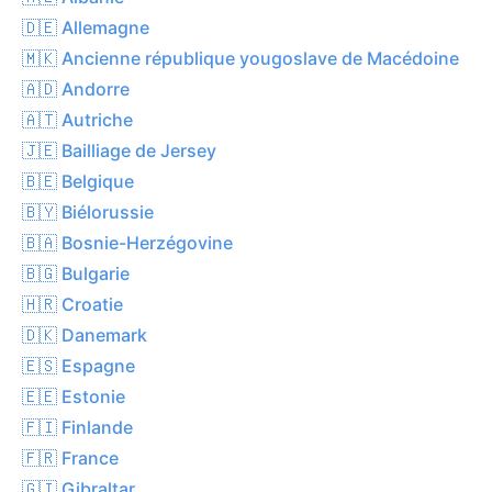
🇩🇪 Allemagne
🇲🇰 Ancienne république yougoslave de Macédoine
🇦🇩 Andorre
🇦🇹 Autriche
🇯🇪 Bailliage de Jersey
🇧🇪 Belgique
🇧🇾 Biélorussie
🇧🇦 Bosnie-Herzégovine
🇧🇬 Bulgarie
🇭🇷 Croatie
🇩🇰 Danemark
🇪🇸 Espagne
🇪🇪 Estonie
🇫🇮 Finlande
🇫🇷 France
🇬🇮 Gibraltar