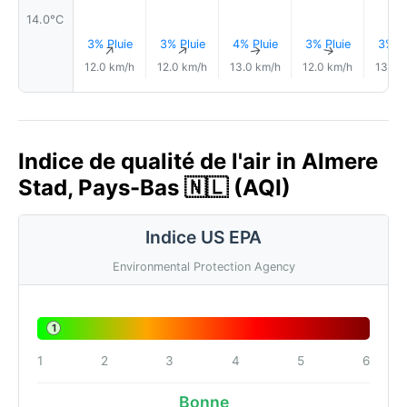
14.0°C
3% Pluie
3% Pluie
4% Pluie
3% Pluie
3% Pl
↑
↑
↑
↑
12.0 km/h
12.0 km/h
13.0 km/h
12.0 km/h
13.0 
Indice de qualité de l'air in Almere
Stad, Pays-Bas 🇳🇱 (AQI)
Indice US EPA
Environmental Protection Agency
1
1
2
3
4
5
6
Bonne