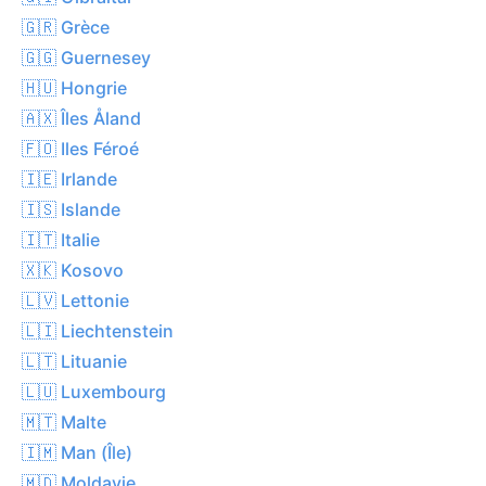
🇬🇷 Grèce
🇬🇬 Guernesey
🇭🇺 Hongrie
🇦🇽 Îles Åland
🇫🇴 Iles Féroé
🇮🇪 Irlande
🇮🇸 Islande
🇮🇹 Italie
🇽🇰 Kosovo
🇱🇻 Lettonie
🇱🇮 Liechtenstein
🇱🇹 Lituanie
🇱🇺 Luxembourg
🇲🇹 Malte
🇮🇲 Man (Île)
🇲🇩 Moldavie