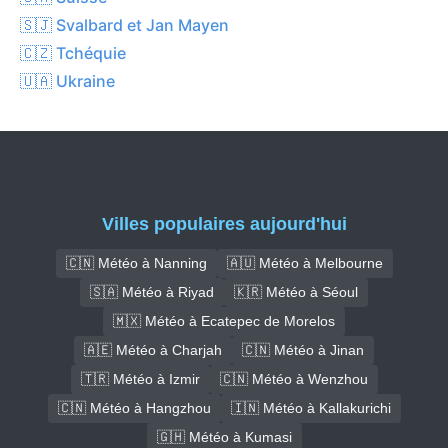
🇸🇯 Svalbard et Jan Mayen
🇨🇿 Tchéquie
🇺🇦 Ukraine
Villes populaires aujourd'hui
🇨🇳 Météo à Nanning
🇦🇺 Météo à Melbourne
🇸🇦 Météo à Riyad
🇰🇷 Météo à Séoul
🇲🇽 Météo à Ecatepec de Morelos
🇦🇪 Météo à Charjah
🇨🇳 Météo à Jinan
🇹🇷 Météo à Izmir
🇨🇳 Météo à Wenzhou
🇨🇳 Météo à Hangzhou
🇮🇳 Météo à Kallakurichi
🇬🇭 Météo à Kumasi