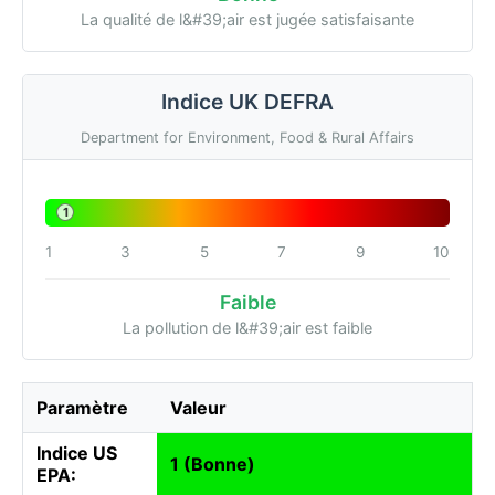
La qualité de l&#39;air est jugée satisfaisante
Indice UK DEFRA
Department for Environment, Food & Rural Affairs
1
1
3
5
7
9
10
Faible
La pollution de l&#39;air est faible
Paramètre
Valeur
Indice US
1 (Bonne)
EPA: