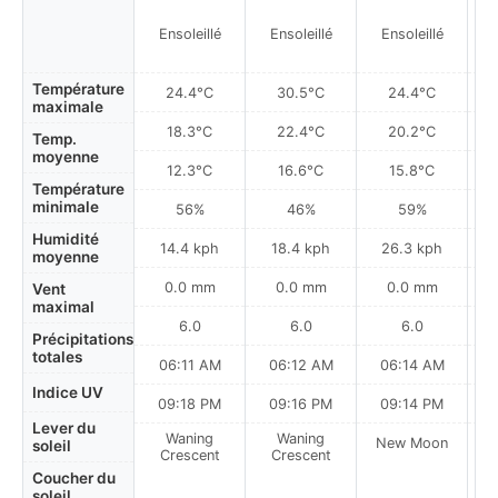
Ensoleillé
Ensoleillé
Ensoleillé
Température
24.4°C
30.5°C
24.4°C
maximale
18.3°C
22.4°C
20.2°C
Temp.
moyenne
12.3°C
16.6°C
15.8°C
Température
minimale
56%
46%
59%
Humidité
14.4 kph
18.4 kph
26.3 kph
moyenne
0.0 mm
0.0 mm
0.0 mm
Vent
maximal
6.0
6.0
6.0
Précipitations
totales
06:11 AM
06:12 AM
06:14 AM
Indice UV
09:18 PM
09:16 PM
09:14 PM
Lever du
Waning
Waning
New Moon
N
soleil
Crescent
Crescent
Coucher du
soleil