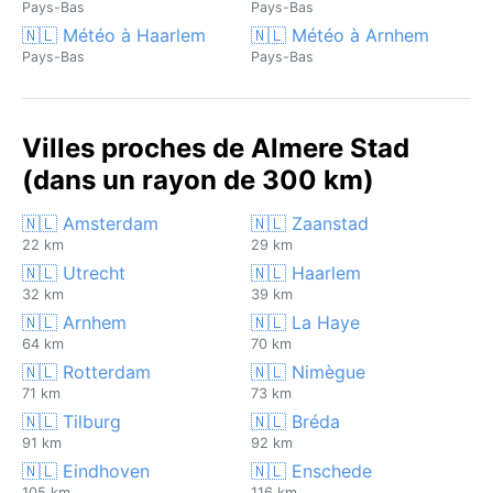
Pays-Bas
Pays-Bas
🇳🇱 Météo à Haarlem
🇳🇱 Météo à Arnhem
Pays-Bas
Pays-Bas
Villes proches de Almere Stad
(dans un rayon de 300 km)
🇳🇱 Amsterdam
🇳🇱 Zaanstad
22 km
29 km
🇳🇱 Utrecht
🇳🇱 Haarlem
32 km
39 km
🇳🇱 Arnhem
🇳🇱 La Haye
64 km
70 km
🇳🇱 Rotterdam
🇳🇱 Nimègue
71 km
73 km
🇳🇱 Tilburg
🇳🇱 Bréda
91 km
92 km
🇳🇱 Eindhoven
🇳🇱 Enschede
105 km
116 km