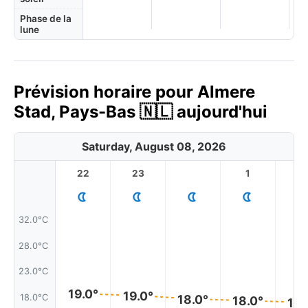
Phase de la
lune
Prévision horaire pour Almere
Stad, Pays-Bas 🇳🇱 aujourd'hui
Saturday, August 08, 2026
22
23
1
2
32.0°C
28.0°C
23.0°C
19.0°
19.0°
18.0°C
18.0°
18.0°
18.