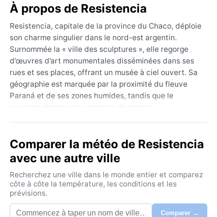
À propos de Resistencia
Resistencia, capitale de la province du Chaco, déploie
son charme singulier dans le nord-est argentin.
Surnommée la « ville des sculptures », elle regorge
d’œuvres d’art monumentales disséminées dans ses
rues et ses places, offrant un musée à ciel ouvert. Sa
géographie est marquée par la proximité du fleuve
Paraná et de ses zones humides, tandis que le
paysage alentour se compose de plaines
subtropicales et de forêts-galeries. L’ambiance y est
décontractée, avec une forte identité culturelle
Comparer la météo de Resistencia
métissée où se mêlent traditions guarani et héritage
européen.
avec une autre ville
Le climat de Resistencia est de type subtropical
Recherchez une ville dans le monde entier et comparez
humide (Köppen Cfa). Les étés, de décembre à mars,
côte à côte la température, les conditions et les
prévisions.
sont chauds et lourds, avec des températures
dépassant souvent 35 °C et un taux d’humidité élevé.
Comparer →
Les orages soudains, parfois violents, ponctuent ces