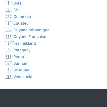
🇧🇷 Brésil
🇨🇱 Chili
🇨🇴 Colombie
🇪🇨 Équateur
🇬🇾 Guyane britannique
🇬🇫 Guyane Française
🇫🇰 Îles Falkland
🇵🇾 Paraguay
🇵🇪 Pérou
🇸🇷 Surinam
🇺🇾 Uruguay
🇻🇪 Venezuela