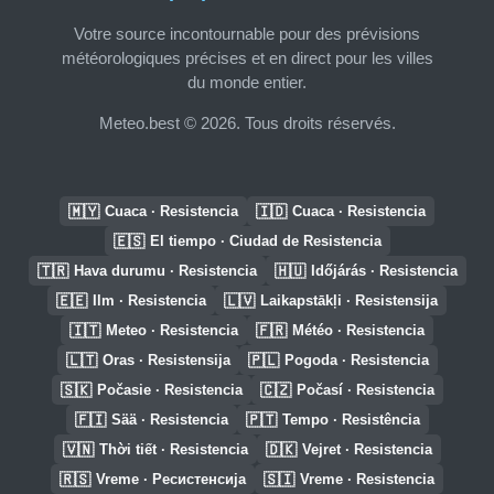
Votre source incontournable pour des prévisions
météorologiques précises et en direct pour les villes
du monde entier.
Meteo.best © 2026. Tous droits réservés.
🇲🇾
🇮🇩
Cuaca · Resistencia
Cuaca · Resistencia
🇪🇸
El tiempo · Ciudad de Resistencia
🇹🇷
🇭🇺
Hava durumu · Resistencia
Időjárás · Resistencia
🇪🇪
🇱🇻
Ilm · Resistencia
Laikapstākļi · Resistensija
🇮🇹
🇫🇷
Meteo · Resistencia
Météo · Resistencia
🇱🇹
🇵🇱
Oras · Resistensija
Pogoda · Resistencia
🇸🇰
🇨🇿
Počasie · Resistencia
Počasí · Resistencia
🇫🇮
🇵🇹
Sää · Resistencia
Tempo · Resistência
🇻🇳
🇩🇰
Thời tiết · Resistencia
Vejret · Resistencia
🇷🇸
🇸🇮
Vreme · Ресистенсија
Vreme · Resistencia