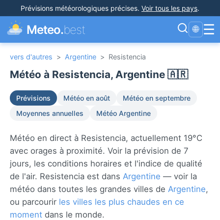
Prévisions météorologiques précises
.
Voir tous les pays
.
☰
Meteo.
best
🌐
vers d'autres
>
Argentine
>
Resistencia
Météo à Resistencia, Argentine 🇦🇷
Prévisions
Météo en août
Météo en septembre
Moyennes annuelles
Météo Argentine
Météo en direct à Resistencia, actuellement 19°C
avec orages à proximité. Voir la prévision de 7
jours, les conditions horaires et l'indice de qualité
de l'air. Resistencia est dans
Argentine
— voir la
météo dans toutes les grandes villes de
Argentine
,
ou parcourir
les villes les plus chaudes en ce
moment
dans le monde.