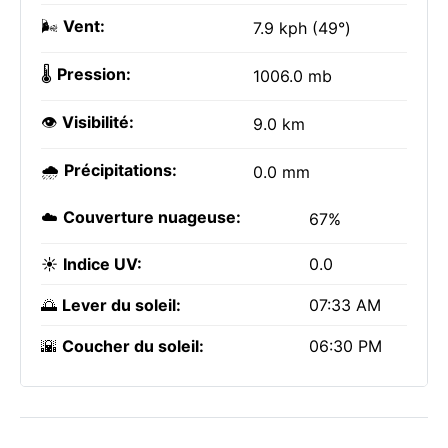
🌬️
Vent:
7.9 kph (49°)
🌡️
Pression:
1006.0 mb
👁️
Visibilité:
9.0 km
🌧️
Précipitations:
0.0 mm
☁️
Couverture nuageuse:
67%
☀️
Indice UV:
0.0
🌅
Lever du soleil:
07:33 AM
🌇
Coucher du soleil:
06:30 PM