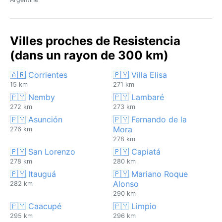
Villes proches de Resistencia
(dans un rayon de 300 km)
🇦🇷 Corrientes
🇵🇾 Villa Elisa
15 km
271 km
🇵🇾 Nemby
🇵🇾 Lambaré
272 km
273 km
🇵🇾 Asunción
🇵🇾 Fernando de la
Mora
276 km
278 km
🇵🇾 San Lorenzo
🇵🇾 Capiatá
278 km
280 km
🇵🇾 Itauguá
🇵🇾 Mariano Roque
Alonso
282 km
290 km
🇵🇾 Caacupé
🇵🇾 Limpio
295 km
296 km