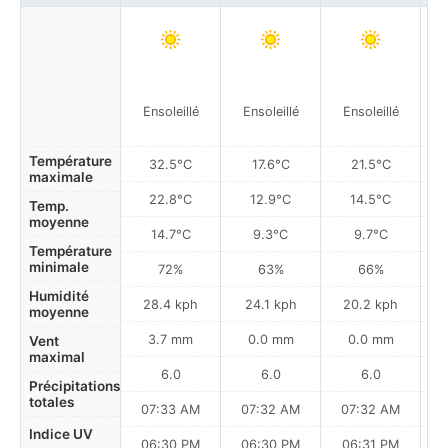
Ensoleillé
Ensoleillé
Ensoleillé
Température
32.5°C
17.6°C
21.5°C
maximale
22.8°C
12.9°C
14.5°C
Temp.
moyenne
14.7°C
9.3°C
9.7°C
Température
minimale
72%
63%
66%
Humidité
28.4 kph
24.1 kph
20.2 kph
moyenne
3.7 mm
0.0 mm
0.0 mm
Vent
maximal
6.0
6.0
6.0
Précipitations
totales
07:33 AM
07:32 AM
07:32 AM
Indice UV
06:30 PM
06:30 PM
06:31 PM