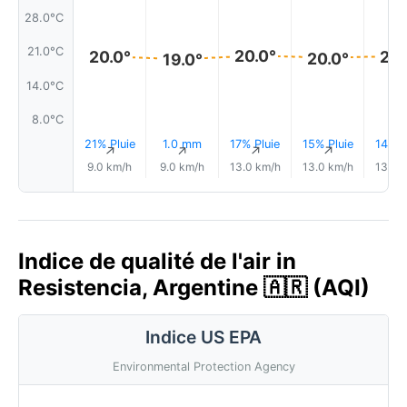
28.0°C
21.0°C
20.0°
20.
20.0°
20.0°
19.0°
14.0°C
8.0°C
21% Pluie
1.0 mm
17% Pluie
15% Pluie
14% P
↑
↑
↑
↑
9.0 km/h
9.0 km/h
13.0 km/h
13.0 km/h
13.0 
Indice de qualité de l'air in
Resistencia, Argentine 🇦🇷 (AQI)
Indice US EPA
Environmental Protection Agency