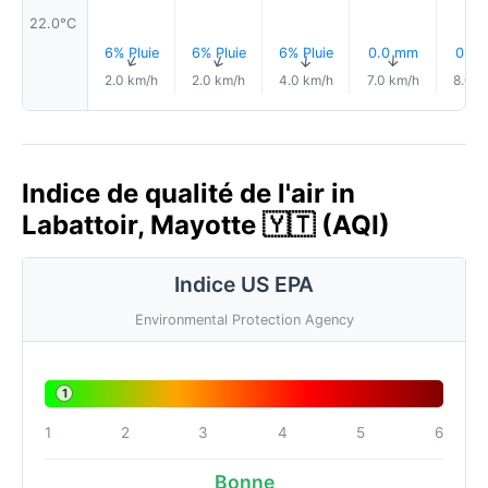
22.0°C
6% Pluie
6% Pluie
6% Pluie
0.0 mm
0.0
↑
↑
↑
↑
2.0 km/h
2.0 km/h
4.0 km/h
7.0 km/h
8.0 k
Indice de qualité de l'air in
Labattoir, Mayotte 🇾🇹 (AQI)
Indice US EPA
Environmental Protection Agency
1
1
2
3
4
5
6
Bonne