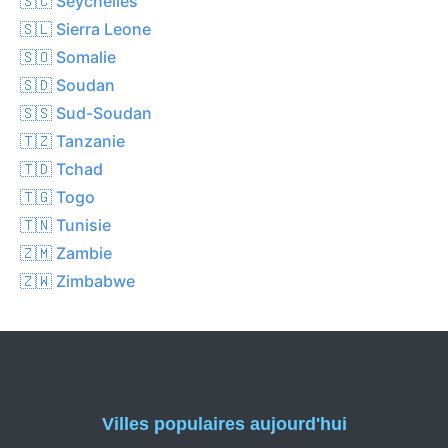
🇸🇨 Seychelles
🇸🇱 Sierra Leone
🇸🇴 Somalie
🇸🇩 Soudan
🇸🇸 Sud-Soudan
🇹🇿 Tanzanie
🇹🇩 Tchad
🇹🇬 Togo
🇹🇳 Tunisie
🇿🇲 Zambie
🇿🇼 Zimbabwe
Villes populaires aujourd'hui