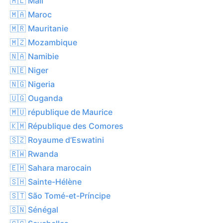
🇲🇱 Mali
🇲🇦 Maroc
🇲🇷 Mauritanie
🇲🇿 Mozambique
🇳🇦 Namibie
🇳🇪 Niger
🇳🇬 Nigeria
🇺🇬 Ouganda
🇲🇺 république de Maurice
🇰🇲 République des Comores
🇸🇿 Royaume d’Eswatini
🇷🇼 Rwanda
🇪🇭 Sahara marocain
🇸🇭 Sainte-Hélène
🇸🇹 São Tomé-et-Príncipe
🇸🇳 Sénégal