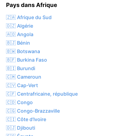
Pays dans Afrique
🇿🇦 Afrique du Sud
🇩🇿 Algérie
🇦🇴 Angola
🇧🇯 Bénin
🇧🇼 Botswana
🇧🇫 Burkina Faso
🇧🇮 Burundi
🇨🇲 Cameroun
🇨🇻 Cap-Vert
🇨🇫 Centrafricaine, république
🇨🇩 Congo
🇨🇬 Congo-Brazzaville
🇨🇮 Côte d’Ivoire
🇩🇯 Djibouti