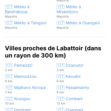
Mayotte
🇾🇹 Météo à
🇾🇹 Météo à
Bandraboua
Mtsamboro
Mayotte
Mayotte
🇾🇹 Météo à Tsingoni
🇾🇹 Météo à Ouangani
Mayotte
Mayotte
Villes proches de Labattoir (dans
un rayon de 300 km)
🇾🇹 Pamandzi
🇾🇹 Dzaoudzi
2 km
3 km
🇾🇹 Mamoutzou
🇾🇹 Kaouéni
6 km
6 km
🇾🇹 Majikavo Koropa
🇾🇹 Passamainty
7 km
9 km
🇾🇹 Koungou
🇾🇹 Combani
10 km
13 km
🇾🇹 Dembeni
🇾🇹 Ouangani