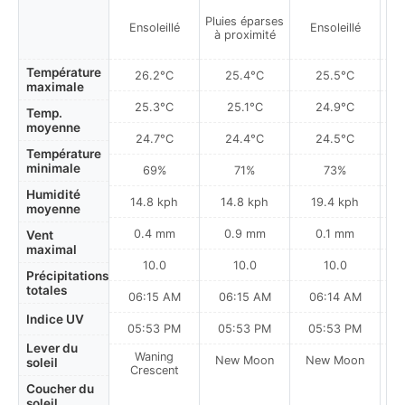
Pluies éparses
Ensoleillé
Ensoleillé
à proximité
Température
26.2°C
25.4°C
25.5°C
maximale
25.3°C
25.1°C
24.9°C
Temp.
moyenne
24.7°C
24.4°C
24.5°C
Température
minimale
69%
71%
73%
Humidité
14.8 kph
14.8 kph
19.4 kph
moyenne
0.4 mm
0.9 mm
0.1 mm
Vent
maximal
10.0
10.0
10.0
Précipitations
totales
06:15 AM
06:15 AM
06:14 AM
Indice UV
05:53 PM
05:53 PM
05:53 PM
Lever du
Waning
New Moon
New Moon
N
soleil
Crescent
Coucher du
soleil