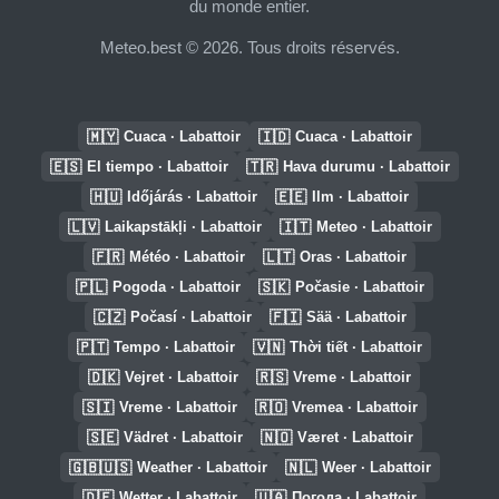
du monde entier.
Meteo.best © 2026. Tous droits réservés.
🇲🇾
🇮🇩
Cuaca · Labattoir
Cuaca · Labattoir
🇪🇸
🇹🇷
El tiempo · Labattoir
Hava durumu · Labattoir
🇭🇺
🇪🇪
Időjárás · Labattoir
Ilm · Labattoir
🇱🇻
🇮🇹
Laikapstākļi · Labattoir
Meteo · Labattoir
🇫🇷
🇱🇹
Météo · Labattoir
Oras · Labattoir
🇵🇱
🇸🇰
Pogoda · Labattoir
Počasie · Labattoir
🇨🇿
🇫🇮
Počasí · Labattoir
Sää · Labattoir
🇵🇹
🇻🇳
Tempo · Labattoir
Thời tiết · Labattoir
🇩🇰
🇷🇸
Vejret · Labattoir
Vreme · Labattoir
🇸🇮
🇷🇴
Vreme · Labattoir
Vremea · Labattoir
🇸🇪
🇳🇴
Vädret · Labattoir
Været · Labattoir
🇬🇧🇺🇸
🇳🇱
Weather · Labattoir
Weer · Labattoir
🇩🇪
🇺🇦
Wetter · Labattoir
Погода · Labattoir