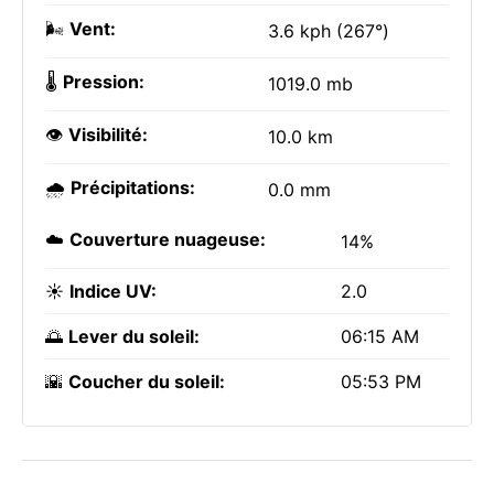
🌬️
Vent:
3.6 kph (267°)
🌡️
Pression:
1019.0 mb
👁️
Visibilité:
10.0 km
🌧️
Précipitations:
0.0 mm
☁️
Couverture nuageuse:
14%
☀️
Indice UV:
2.0
🌅
Lever du soleil:
06:15 AM
🌇
Coucher du soleil:
05:53 PM