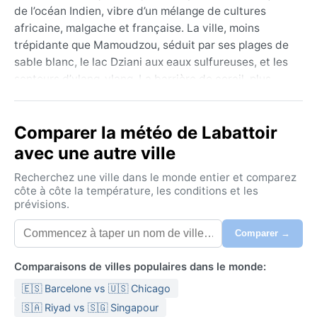
de l’océan Indien, vibre d’un mélange de cultures
africaine, malgache et française. La ville, moins
trépidante que Mamoudzou, séduit par ses plages de
sable blanc, le lac Dziani aux eaux sulfureuses, et les
senteurs d’ylang-ylang. La barrière de corail, plus
grande du monde, protège un lagon riche en tortues
et dauphins. Ici, la vie suit le rythme des moussons et
Comparer la météo de Labattoir
des pirogues.
avec une autre ville
Sous le climat de savane tropicale (Aw), Labattoir
connaît deux saisons bien tranchées. L’été austral, de
Recherchez une ville dans le monde entier et comparez
novembre à avril, apporte chaleur moite (30 °C en
côte à côte la température, les conditions et les
prévisions.
moyenne) et fortes pluies, avec une humidité souvent
étouffante. Les averses torrentielles tombent surtout
Comparer →
en après-midi. L’hiver, de mai à octobre, offre des
journées plus sèches et douces (25 °C), sous un ciel
Comparaisons de villes populaires dans le monde:
souvent dégagé. Le taux d’humidité reste élevé toute
🇪🇸 Barcelone vs 🇺🇸 Chicago
l’année, mais moins accablant en hiver. Pour les
bagages, privilégier des vêtements légers en coton,
🇸🇦 Riyad vs 🇸🇬 Singapour