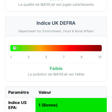
La qualité de l&#39;air est jugée satisfaisante
Indice UK DEFRA
Department for Environment, Food & Rural Affairs
1
1
3
5
7
9
10
Faible
La pollution de l&#39;air est faible
Paramètre
Valeur
Indice US
1 (Bonne)
EPA: