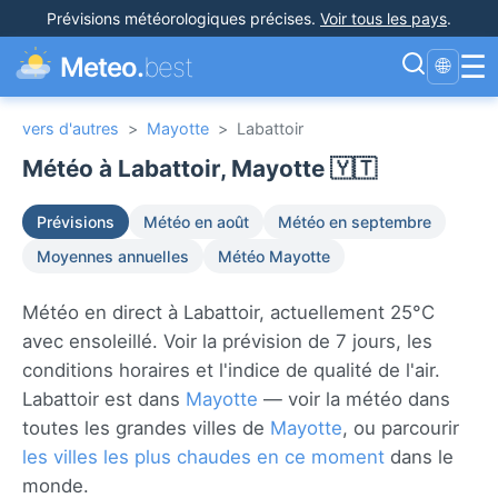
Prévisions météorologiques précises
.
Voir tous les pays
.
☰
Meteo.
best
🌐
vers d'autres
>
Mayotte
>
Labattoir
Météo à Labattoir, Mayotte 🇾🇹
Prévisions
Météo en août
Météo en septembre
Moyennes annuelles
Météo Mayotte
Météo en direct à Labattoir, actuellement 25°C
avec ensoleillé. Voir la prévision de 7 jours, les
conditions horaires et l'indice de qualité de l'air.
Labattoir est dans
Mayotte
— voir la météo dans
toutes les grandes villes de
Mayotte
, ou parcourir
les villes les plus chaudes en ce moment
dans le
monde.