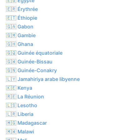
🇪🇬 Égypte
🇪🇷 Érythrée
🇪🇹 Éthiopie
🇬🇦 Gabon
🇬🇲 Gambie
🇬🇭 Ghana
🇬🇶 Guinée équatoriale
🇬🇼 Guinée-Bissau
🇬🇳 Guinée-Conakry
🇱🇾 Jamahiriya arabe libyenne
🇰🇪 Kenya
🇷🇪 La Réunion
🇱🇸 Lesotho
🇱🇷 Liberia
🇲🇬 Madagascar
🇲🇼 Malawi