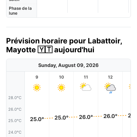
Phase de la
lune
Prévision horaire pour Labattoir,
Mayotte 🇾🇹 aujourd'hui
Sunday, August 09, 2026
9
10
11
12
1
28.0°C
26.0°C
26.
26.0°
26.0°
25.0°
25.0°
25.0°C
24.0°C