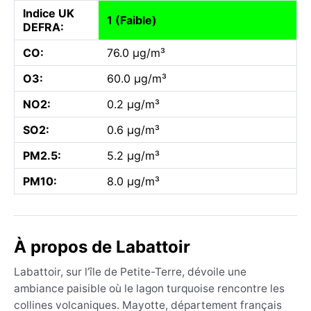
Indice UK
1 (Faible)
DEFRA:
CO:
76.0 µg/m³
O3:
60.0 µg/m³
NO2:
0.2 µg/m³
SO2:
0.6 µg/m³
PM2.5:
5.2 µg/m³
PM10:
8.0 µg/m³
À propos de Labattoir
Labattoir, sur l’île de Petite-Terre, dévoile une
ambiance paisible où le lagon turquoise rencontre les
collines volcaniques. Mayotte, département français