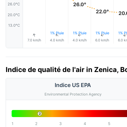
26.0°
26.0°C
22.0°
20.
20.0°C
13.0°C
1% Pluie
1% Pluie
1% Pluie
1% Pl
↑
↑
↑
↑
7.0 km/h
4.0 km/h
4.0 km/h
6.0 km/h
6.0 k
Indice de qualité de l'air in Zenica,
Indice US EPA
Environmental Protection Agency
2
1
2
3
4
5