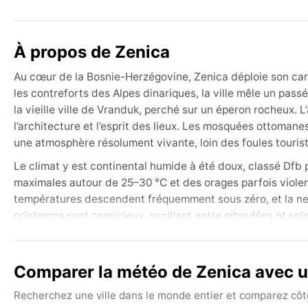
À propos de Zenica
Au cœur de la Bosnie-Herzégovine, Zenica déploie son cara
les contreforts des Alpes dinariques, la ville mêle un pas
la vieille ville de Vranduk, perché sur un éperon rocheux. 
l’architecture et l’esprit des lieux. Les mosquées ottoma
une atmosphère résolument vivante, loin des foules tourist
Le climat y est continental humide à été doux, classé Dfb
maximales autour de 25–30 °C et des orages parfois violents 
températures descendent fréquemment sous zéro, et la neige
printemps sont capricieux, oscillant entre giboulées et sole
gel. L’humidité est modérée toute l’année, mais les précip
il faut prévoir des vêtements couvrants pour l’hiver (mant
imperméable pour l’été. Des chaussures robustes sont utile
Comparer la météo de Zenica avec un
La meilleure période pour profiter de Zenica sans subir les
Recherchez une ville dans le monde entier et comparez côte 
(septembre). Les températures y sont agréables, le ciel so