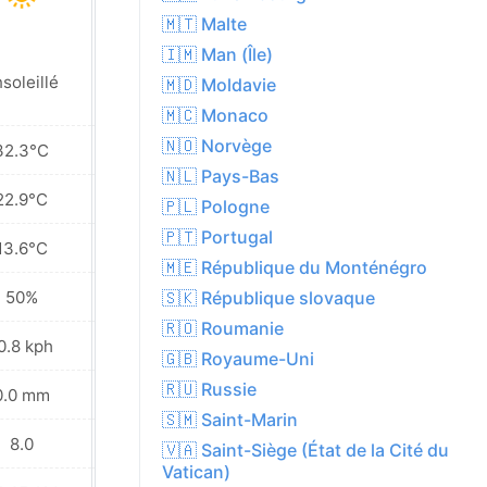
🇲🇹 Malte
🇮🇲 Man (Île)
soleillé
Ensoleillé
🇲🇩 Moldavie
🇲🇨 Monaco
🇳🇴 Norvège
32.3°C
33.7°C
🇳🇱 Pays-Bas
22.9°C
23.8°C
🇵🇱 Pologne
🇵🇹 Portugal
13.6°C
14.5°C
🇲🇪 République du Monténégro
50%
39%
🇸🇰 République slovaque
🇷🇴 Roumanie
0.8 kph
14.8 kph
🇬🇧 Royaume-Uni
🇷🇺 Russie
0.0 mm
0.0 mm
🇸🇲 Saint-Marin
8.0
8.0
🇻🇦 Saint-Siège (État de la Cité du
Vatican)