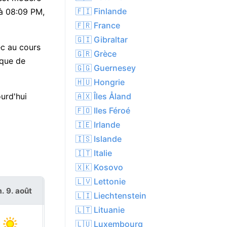
🇫🇮 Finlande
 à 08:09 PM,
🇫🇷 France
🇬🇮 Gibraltar
ec au cours
🇬🇷 Grèce
ique de
🇬🇬 Guernesey
🇭🇺 Hongrie
🇦🇽 Îles Åland
urd'hui
🇫🇴 Iles Féroé
🇮🇪 Irlande
🇮🇸 Islande
🇮🇹 Italie
🇽🇰 Kosovo
🇱🇻 Lettonie
. 9. août
lun. 10. août
🇱🇮 Liechtenstein
🇱🇹 Lituanie
🇱🇺 Luxembourg