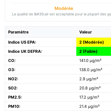
Modérée
La qualité de l&#39;air est acceptable pour la plupart des g
Paramètre
Valeur
Indice US EPA:
2 (Modérée)
Indice UK DEFRA:
2 (Faible)
CO:
141.0 µg/m³
O3:
138.0 µg/m³
NO2:
2.9 µg/m³
SO2:
20.8 µg/m³
PM2.5:
17.2 µg/m³
PM10:
21.4 µg/m³