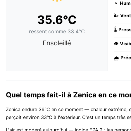
💧
Humi
35.6°C
🌬️
Vent
🌡️
Press
ressent comme 33.4°C
Ensoleillé
👁️
Visib
🌧️
Préc
Quel temps fait-il à Zenica en ce m
Zenica endure 36°C en ce moment — chaleur extrême, ens
perçoit environ 33°C à l'extérieur. C'est un temps très 
L'air est modéré aujourd'hui — indice EPA 2 ; les person