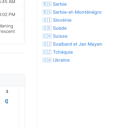
5:45 AM
05:46 AM
🇷🇸 Serbie
🇷🇸 Serbie-et-Monténégro
8:02 PM
08:01 PM
🇸🇮 Slovénie
Waning
New Moon
🇸🇪 Suède
rescent
🇨🇭 Suisse
🇸🇯 Svalbard et Jan Mayen
🇨🇿 Tchéquie
🇺🇦 Ukraine
3
4
5
6
7
8