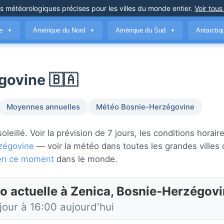
ns météorologiques précises
pour les villes du monde entier
.
Voir tous
ue
Amérique du Nord
Amérique du Sud
Antarcti
▼
▼
▼
govine 🇧🇦
Moyennes annuelles
Météo Bosnie-Herzégovine
illé. Voir la prévision de 7 jours, les conditions horaire
zégovine
— voir la météo dans toutes les grandes villes
s en ce moment
dans le monde.
o actuelle à Zenica, Bosnie-Herzégov
jour à 16:00 aujourd'hui