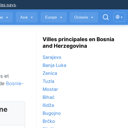
 les pays
.
🌐
que
Asie
Europe
Océanie
▾
▼
▼
▼
▼
Villes principales en Bosnia
and Herzegovina
Sarajevo
Banja Luka
Zenica
s et
Tuzla
 de
Bosnie-
Mostar
Bihać
Ilidža
ine
Bugojno
Brčko