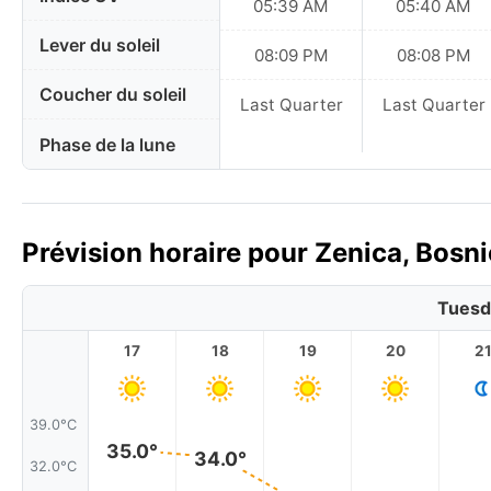
05:39 AM
05:40 AM
Lever du soleil
08:09 PM
08:08 PM
Coucher du soleil
Last Quarter
Last Quarter
Phase de la lune
Prévision horaire pour Zenica, Bosn
Tuesd
17
18
19
20
2
39.0°C
35.0°
34.0°
32.0°C