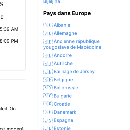
Bijeljina
3%
Pays dans Europe
.0
🇦🇱 Albanie
5:39 AM
🇩🇪 Allemagne
8:09 PM
🇲🇰 Ancienne république
yougoslave de Macédoine
🇦🇩 Andorre
🇦🇹 Autriche
🇯🇪 Bailliage de Jersey
🇧🇪 Belgique
🇧🇾 Biélorussie
🇧🇬 Bulgarie
🇭🇷 Croatie
eil. On
🇩🇰 Danemark
🇪🇸 Espagne
🇪🇪 Estonie
 est modéré