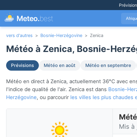
Prévisio
Meteo.
best
Afriq
vers d'autres
>
Bosnie-Herzégovine
>
Zenica
Météo à Zenica, Bosnie-Herzé
Prévisions
Météo en août
Météo en septembre
Météo en direct à Zenica, actuellement 36°C avec ensole
l'indice de qualité de l'air. Zenica est dans
Bosnie-Her
Herzégovine
, ou parcourir
les villes les plus chaude
Mété
Mis à 