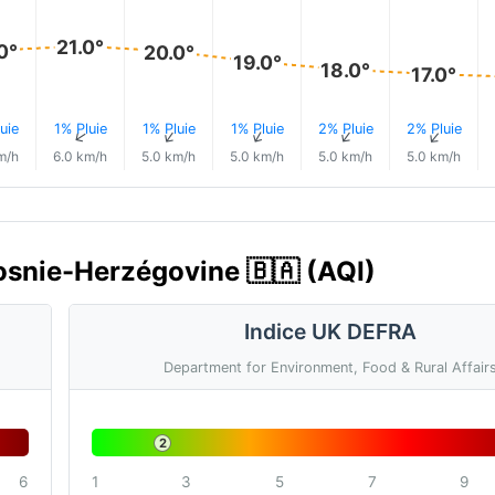
21.0°
0°
20.0°
19.0°
18.0°
17.0°
uie
1% Pluie
1% Pluie
1% Pluie
2% Pluie
2% Pluie
↑
↑
↑
↑
↑
↑
m/h
6.0 km/h
5.0 km/h
5.0 km/h
5.0 km/h
5.0 km/h
 Bosnie-Herzégovine 🇧🇦 (AQI)
Indice UK DEFRA
Department for Environment, Food & Rural Affair
2
6
1
3
5
7
9