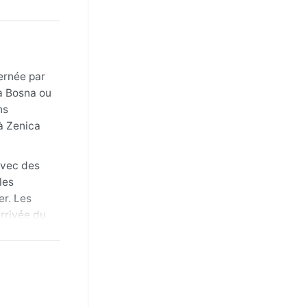
ernée par
la Bosna ou
ns
à Zenica
avec des
les
er. Les
arrivée du
un voyage,
e
automne