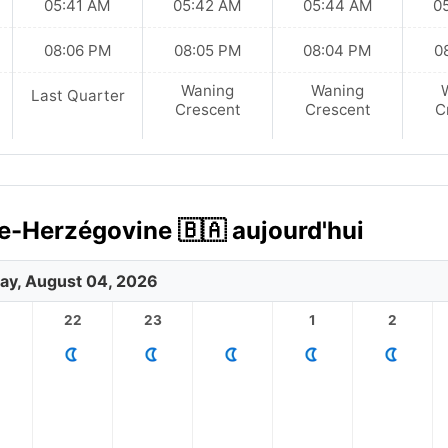
05:41 AM
05:42 AM
05:44 AM
0
08:06 PM
08:05 PM
08:04 PM
0
Waning
Waning
Last Quarter
Crescent
Crescent
C
ie-Herzégovine 🇧🇦 aujourd'hui
ay, August 04, 2026
1
22
23
1
2