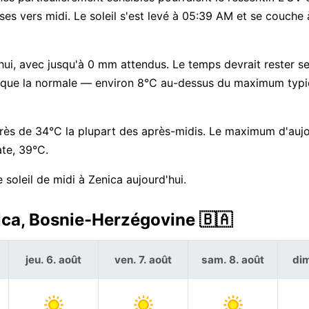
euses vers midi. Le soleil s'est levé à 05:39 AM et se couche
d'hui, avec jusqu'à 0 mm attendus. Le temps devrait rester s
aud que la normale — environ 8°C au-dessus du maximum typ
près de 34°C la plupart des après-midis. Le maximum d'aujo
te, 39°C.
soleil de midi à Zenica aujourd'hui.
ica, Bosnie-Herzégovine 🇧🇦
jeu. 6. août
ven. 7. août
sam. 8. août
dim