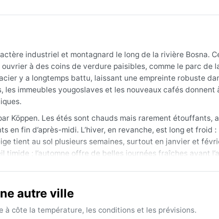
ctère industriel et montagnard le long de la rivière Bosna. C
sé ouvrier à des coins de verdure paisibles, comme le parc de 
L’acier y a longtemps battu, laissant une empreinte robuste da
nes, les immeubles yougoslaves et les nouveaux cafés donnent 
iques.
 par Köppen. Les étés sont chauds mais rarement étouffants, 
en fin d’après-midi. L’hiver, en revanche, est long et froid : 
 tient au sol plusieurs semaines, surtout en janvier et févri
il timide ; l’automne offre de belles journées fraîches avant l’
itations sont réparties, avec un maximum en mai et juin. Pour 
eau épais, bonnet, gants) et des tenues légères mais une vest
s en toutes saisons à cause des rues parfois inégales.
e autre ville
 extrêmes est la fin du printemps (mai–juin) ou le début de l’
à côte la température, les conditions et les prévisions.
uvent dégagé, et les paysages verdoyants. En hiver, les épais