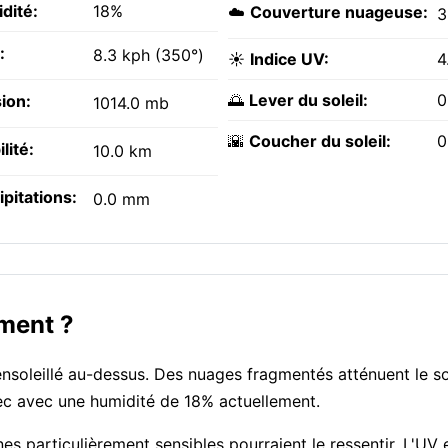
dité:
18%
☁️
Couverture nuageuse:
:
8.3 kph (350°)
☀️
Indice UV:
4
🌅
Lever du soleil:
0
ion:
1014.0 mb
🌇
Coucher du soleil:
0
ilité:
10.0 km
ipitations:
0.0 mm
oment ?
oleillé au-dessus. Des nuages fragmentés atténuent le sol
sec avec une humidité de 18% actuellement.
nes particulièrement sensibles pourraient le ressentir. L'UV