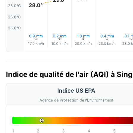
28.0°
28.0°C
26.0°C
25.0°C
0.9 mm
0.2 mm
1.0 mm
0.4 mm
0.1 
↑
↑
↑
↑
17.0 km/h
19.0 km/h
20.0 km/h
23.0 km/h
23.0 
Indice de qualité de l'air (AQI) à Si
Indice US EPA
Agence de Protection de l'Environnement
2
1
2
3
4
5