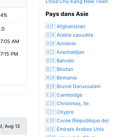
Choa Chu Kang New Town
Pays dans Asie
84%
🇦🇫 Afghanistan
.0
🇸🇦 Arabie saoudite
7:05 AM
🇦🇲 Arménie
🇦🇿 Azerbaïdjan
7:15 PM
🇧🇭 Bahreïn
🇧🇹 Bhutan
🇲🇲 Birmanie
🇧🇳 Brunéi Darussalam
🇰🇭 Cambodge
🇨🇽 Christmas, île
🇨🇾 Chypre
🇰🇷 Corée (République de)
, Aug 12
Thu, Aug 13
🇦🇪 Émirats Arabes Unis