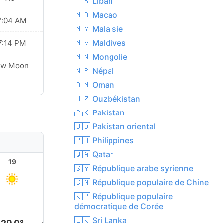
🇱🇧 Liban
🇲🇴 Macao
7:04 AM
07:04 AM
🇲🇾 Malaisie
🇲🇻 Maldives
7:14 PM
07:14 PM
🇲🇳 Mongolie
ew Moon
New Moon
🇳🇵 Népal
🇴🇲 Oman
🇺🇿 Ouzbékistan
🇵🇰 Pakistan
🇧🇩 Pakistan oriental
🇵🇭 Philippines
🇶🇦 Qatar
19
20
21
22
23
🇸🇾 République arabe syrienne
🇨🇳 République populaire de Chine
🇰🇵 République populaire
démocratique de Corée
🇱🇰 Sri Lanka
29.0°