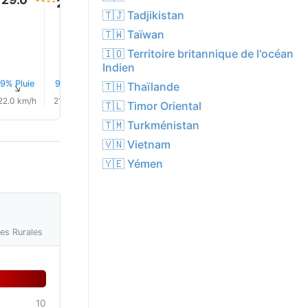
29.0°
28.0°
28.0°
28.0°
28.0°
🇹🇯 Tadjikistan
🇹🇼 Taïwan
🇮🇴 Territoire britannique de l'océan
Indien
9% Pluie
9% Pluie
9% Pluie
9% Pluie
9% Pluie
10% Plui
🇹🇭 Thaïlande
↑
↑
↑
↑
↑
↑
22.0 km/h
21.0 km/h
20.0 km/h
20.0 km/h
20.0 km/h
20.0 km/
🇹🇱 Timor Oriental
🇹🇲 Turkménistan
🇻🇳 Vietnam
🇾🇪 Yémen
res Rurales
10