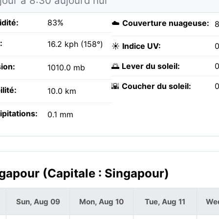
jour à 8:30 aujourd'hui
dité:
83%
☁️
Couverture nuageuse:
:
16.2 kph (158°)
☀️
Indice UV:
0
🌅
Lever du soleil:
0
ion:
1010.0 mb
🌇
Coucher du soleil:
0
ilité:
10.0 km
ipitations:
0.1 mm
ngapour (Capitale : Singapour)
Sun, Aug 09
Mon, Aug 10
Tue, Aug 11
Wed