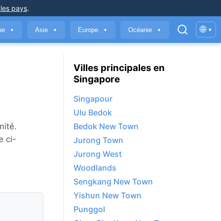
 les pays
.
🌐
que
Asie
Europe
Océanie
▾
▼
▼
▼
▼
Villes principales en
Singapore
Singapour
Ulu Bedok
mité.
Bedok New Town
e ci-
Jurong Town
Jurong West
Woodlands
Sengkang New Town
Yishun New Town
Punggol