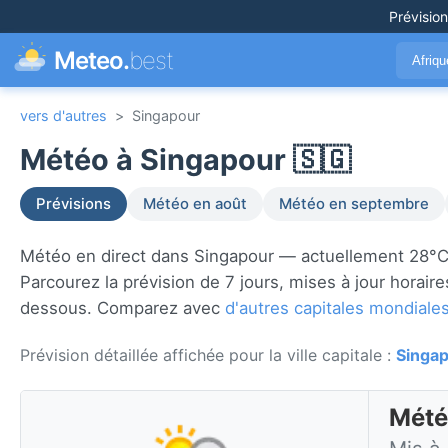
Prévisio
Meteo.
best
Afriq
vers d'autres
>
Singapour
Météo à Singapour 🇸🇬
Prévisions
Météo en août
Météo en septembre
Météo en direct dans Singapour — actuellement 28°C 
Parcourez la prévision de 7 jours, mises à jour horaires
dessous. Comparez avec
d'autres capitales mondiale
Prévision détaillée affichée pour la ville capitale :
Singa
Mété