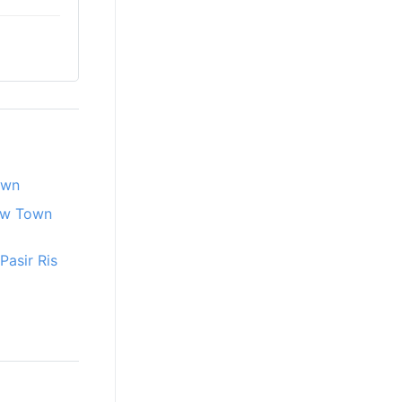
own
ew Town
asir Ris