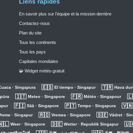
Liens rapides
En savoir plus sur l'équipe et la mission derrière
Contactez-nous
Plan du site
Tous les continents
Tous les pays
Capitales mondiales
🧩 Widget météo gratuit
🇪🇸
🇹🇷
Cuaca · Singapura
El tiempo · Singapur
Hava dur
🇮🇹
🇫🇷
🇱
apūra
Meteo · Singapore
Météo · Singapour
🇫🇮
🇵🇹
🇻🇳
apur
Sää · Singapore
Tempo · Singapura
🇷🇴
🇸🇪
Vreme · Singapur
Vremea · Singapore
Vädret · Si
🇳🇱
🇩🇪
🇺
Weer · Singapore
Wetter · Republik Singapur