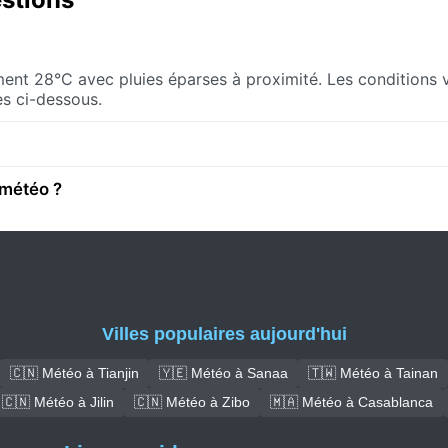
ement 28°C avec pluies éparses à proximité. Les conditions 
es ci-dessous.
 météo ?
Villes populaires aujourd'hui
🇨🇳 Météo à Tianjin
🇾🇪 Météo à Sanaa
🇹🇼 Météo à Tainan
🇨🇳 Météo à Jilin
🇨🇳 Météo à Zibo
🇲🇦 Météo à Casablanca