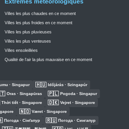
Extrêmes météorologiques
Villes les plus chaudes en ce moment
Villes les plus froides en ce moment
Villes les plus pluvieuses
Villes les plus venteuses
Villes ensoleillées
Qualité de l'air la plus mauvaise en ce moment
🇭🇺
umu · Singapur
Időjárás · Szingapúr
🇹
🇵🇱
Oras · Singapūras
Pogoda · Singapur
🇩🇰
Thời tiết · Singapore
Vejret · Singapore
🇳🇴
ngapore
Været · Singapore

🇷🇺
Погода · Сінґапур
Погода · Сингапур