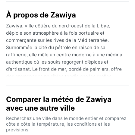
À propos de Zawiya
Zawiya, ville côtière du nord-ouest de la Libye,
déploie son atmosphère à la fois portuaire et
commerçante sur les rives de la Méditerranée.
Surnommée la cité du pétrole en raison de sa
raffinerie, elle mêle un centre moderne à une médina
authentique où les souks regorgent d’épices et
d’artisanat. Le front de mer, bordé de palmiers, offre
des promenades paisibles tandis que les ruelles
anciennes racontent des siècles d’échanges. Proche
des ruines romaines de Sabratha, Zawiya sert de
Comparer la météo de Zawiya
porte d’entrée vers l’ouest libyen, entre désert et mer.
La géographie ici est un dialogue constant entre la
avec une autre ville
côte et l’arrière-pays aride, donnant à la ville un
Recherchez une ville dans le monde entier et comparez
caractère à la fois méditerranéen et saharien.
côte à côte la température, les conditions et les
prévisions.
Le climat de Zawiya est classé BSh, soit semi-aride