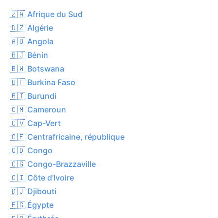
🇿🇦 Afrique du Sud
🇩🇿 Algérie
🇦🇴 Angola
🇧🇯 Bénin
🇧🇼 Botswana
🇧🇫 Burkina Faso
🇧🇮 Burundi
🇨🇲 Cameroun
🇨🇻 Cap-Vert
🇨🇫 Centrafricaine, république
🇨🇩 Congo
🇨🇬 Congo-Brazzaville
🇨🇮 Côte d’Ivoire
🇩🇯 Djibouti
🇪🇬 Égypte