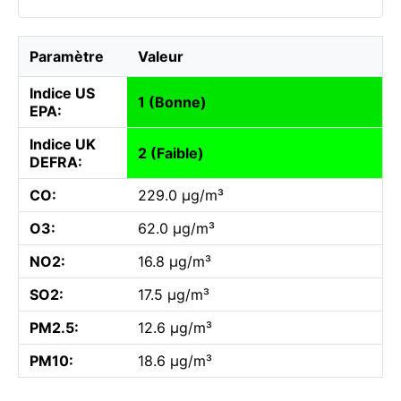
Paramètre
Valeur
Indice US
1 (Bonne)
EPA:
Indice UK
2 (Faible)
DEFRA:
CO:
229.0 µg/m³
O3:
62.0 µg/m³
NO2:
16.8 µg/m³
SO2:
17.5 µg/m³
PM2.5:
12.6 µg/m³
PM10:
18.6 µg/m³