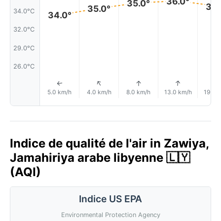
36.0°
35.0°
35.
35.0°
34.0°C
34.0°
32.0°C
29.0°C
26.0°C
↑
↑
↑
↑
5.0 km/h
4.0 km/h
8.0 km/h
13.0 km/h
19.0 
Indice de qualité de l'air in Zawiya,
Jamahiriya arabe libyenne 🇱🇾
(AQI)
Indice US EPA
Environmental Protection Agency