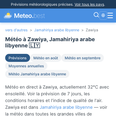
Prévisions météorologiques précises
.
Voir tous les pays
.
☰
Meteo.
best
🌐
vers d'autres
>
Jamahiriya arabe libyenne
>
Zawiya
Météo à Zawiya, Jamahiriya arabe
libyenne 🇱🇾
Prévisions
Météo en août
Météo en septembre
Moyennes annuelles
Météo Jamahiriya arabe libyenne
Météo en direct à Zawiya, actuellement 32°C avec
ensoleillé. Voir la prévision de 7 jours, les
conditions horaires et l'indice de qualité de l'air.
Zawiya est dans
Jamahiriya arabe libyenne
— voir
la météo dans toutes les grandes villes de