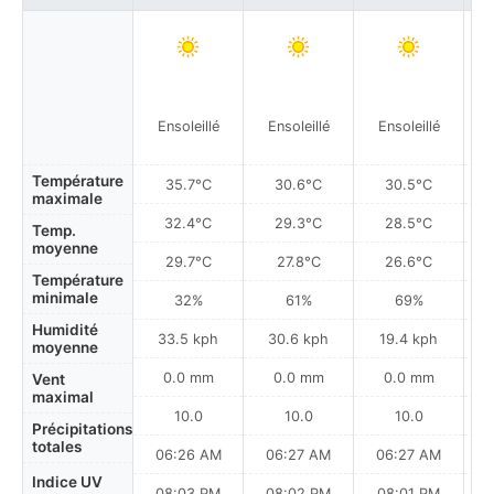
Ensoleillé
Ensoleillé
Ensoleillé
Température
35.7°C
30.6°C
30.5°C
maximale
32.4°C
29.3°C
28.5°C
Temp.
moyenne
29.7°C
27.8°C
26.6°C
Température
minimale
32%
61%
69%
Humidité
33.5 kph
30.6 kph
19.4 kph
moyenne
0.0 mm
0.0 mm
0.0 mm
Vent
maximal
10.0
10.0
10.0
Précipitations
totales
06:26 AM
06:27 AM
06:27 AM
0
Indice UV
08:03 PM
08:02 PM
08:01 PM