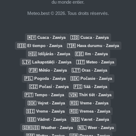
du monde entier.
Meteo.best © 2026. Tous droits réservés.
🇲🇾
🇮🇩
Cuaca · Zawiya
Cuaca · Zawiya
🇪🇸
🇹🇷
El tiempo · Zawiya
Hava durumu · Zawiya
🇭🇺
🇪🇪
Időjárás · Zawiya
Ilm · Zawiya
🇱🇻
🇮🇹
Laikapstākļi · Zawiya
Meteo · Zawiya
🇫🇷
🇱🇹
Météo · Zawiya
Oras · Zawiya
🇵🇱
🇸🇰
Pogoda · Zawiya
Počasie · Zawiya
🇨🇿
🇫🇮
Počasí · Zawiya
Sää · Zawiya
🇵🇹
🇻🇳
Tempo · Zawiya
Thời tiết · Zawiya
🇩🇰
🇷🇸
Vejret · Zawiya
Vreme · Zawiya
🇸🇮
🇷🇴
Vreme · Zawiya
Vremea · Zawiya
🇸🇪
🇳🇴
Vädret · Zawiya
Været · Zawiya
🇬🇧🇺🇸
🇳🇱
Weather · Zawiya
Weer · Zawiya
🇩🇪
🇺🇦
Wetter · Zawiya
Погода · Zawiya