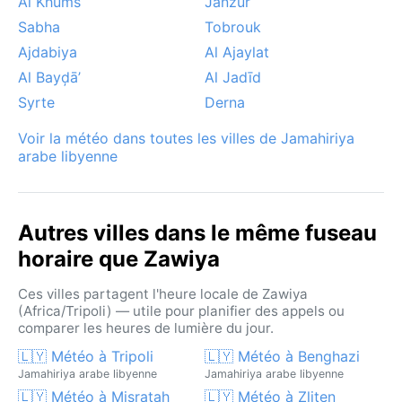
notable est le sirocco, appelé ici gibli : vent chaud et
Al Khums
Janzūr
sec venu du Sahara qui soulève des tempêtes de
Sabha
Tobrouk
sable, fait grimper brutalement le mercure et voile le
Ajdabiya
Al Ajaylat
ciel d’une poussière ocre. Il survient surtout au
Al Bayḑā’
Al Jadīd
printemps et en automne. Pas de mousson, ni
Syrte
Derna
d’ouragans ; la neige est inconnue, et le brouillard
côtier occasionnel ne dure jamais.
Voir la météo dans toutes les villes de Jamahiriya
arabe libyenne
Autres villes dans le même fuseau
horaire que Zawiya
Ces villes partagent l'heure locale de Zawiya
(Africa/Tripoli) — utile pour planifier des appels ou
comparer les heures de lumière du jour.
🇱🇾 Météo à Tripoli
🇱🇾 Météo à Benghazi
Jamahiriya arabe libyenne
Jamahiriya arabe libyenne
🇱🇾 Météo à Misratah
🇱🇾 Météo à Zliten