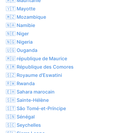
🇲🇷 Mauritanie
🇾🇹 Mayotte
🇲🇿 Mozambique
🇳🇦 Namibie
🇳🇪 Niger
🇳🇬 Nigeria
🇺🇬 Ouganda
🇲🇺 république de Maurice
🇰🇲 République des Comores
🇸🇿 Royaume d’Eswatini
🇷🇼 Rwanda
🇪🇭 Sahara marocain
🇸🇭 Sainte-Hélène
🇸🇹 São Tomé-et-Príncipe
🇸🇳 Sénégal
🇸🇨 Seychelles