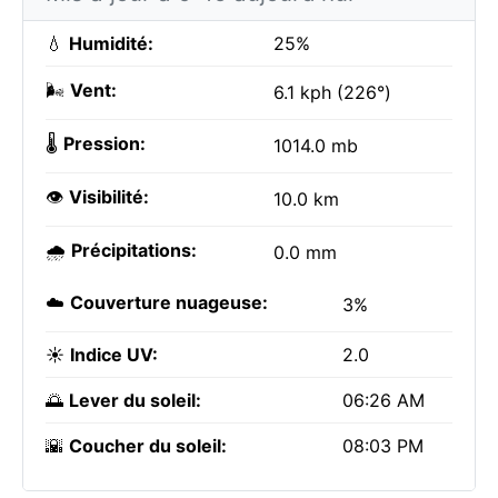
💧
Humidité:
25%
🌬️
Vent:
6.1 kph (226°)
🌡️
Pression:
1014.0 mb
👁️
Visibilité:
10.0 km
🌧️
Précipitations:
0.0 mm
☁️
Couverture nuageuse:
3%
☀️
Indice UV:
2.0
🌅
Lever du soleil:
06:26 AM
🌇
Coucher du soleil:
08:03 PM