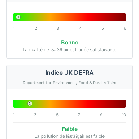
1
1
2
3
4
5
6
Bonne
La qualité de l&#39;air est jugée satisfaisante
Indice UK DEFRA
Department for Environment, Food & Rural Affairs
2
1
3
5
7
9
10
Faible
La pollution de l&#39;air est faible