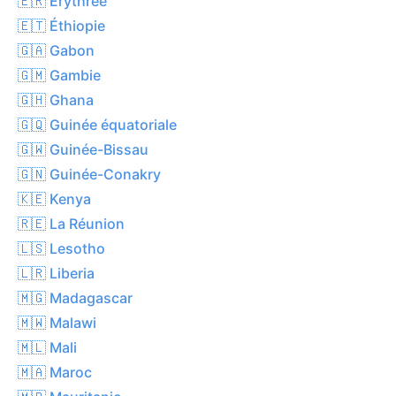
🇪🇷 Érythrée
🇪🇹 Éthiopie
🇬🇦 Gabon
🇬🇲 Gambie
🇬🇭 Ghana
🇬🇶 Guinée équatoriale
🇬🇼 Guinée-Bissau
🇬🇳 Guinée-Conakry
🇰🇪 Kenya
🇷🇪 La Réunion
🇱🇸 Lesotho
🇱🇷 Liberia
🇲🇬 Madagascar
🇲🇼 Malawi
🇲🇱 Mali
🇲🇦 Maroc