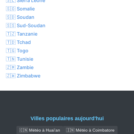
🇸🇱 Sierra Leone
🇸🇴 Somalie
🇸🇩 Soudan
🇸🇸 Sud-Soudan
🇹🇿 Tanzanie
🇹🇩 Tchad
🇹🇬 Togo
🇹🇳 Tunisie
🇿🇲 Zambie
🇿🇼 Zimbabwe
Villes populaires aujourd'hui
🇨🇳 Météo à Huai'an
🇮🇳 Météo à Coimbatore