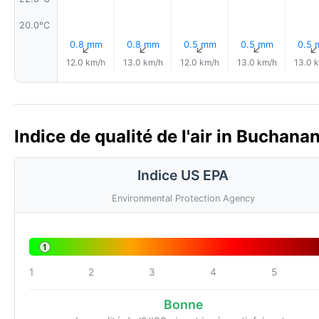
20.0°C
0.8 mm
0.8 mm
0.5 mm
0.5 mm
0.5
↑
↑
↑
↑
12.0 km/h
13.0 km/h
12.0 km/h
13.0 km/h
13.0 
Indice de qualité de l'air in Buchanan
Indice US EPA
Environmental Protection Agency
1
1
2
3
4
5
Bonne