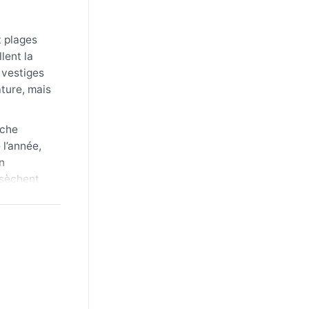
t plages
lent la
 vestiges
ature, mais
èche
 l’année,
n
 sèchent
que l’été
portant un
er une fine
eviennent
ût