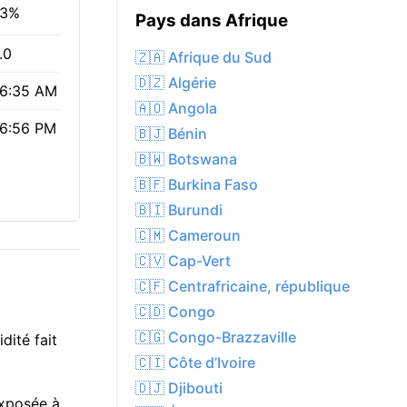
3%
Pays dans Afrique
.0
🇿🇦 Afrique du Sud
🇩🇿 Algérie
6:35 AM
🇦🇴 Angola
6:56 PM
🇧🇯 Bénin
🇧🇼 Botswana
🇧🇫 Burkina Faso
🇧🇮 Burundi
🇨🇲 Cameroun
🇨🇻 Cap-Vert
🇨🇫 Centrafricaine, république
🇨🇩 Congo
🇨🇬 Congo-Brazzaville
dité fait
🇨🇮 Côte d’Ivoire
🇩🇯 Djibouti
 exposée à