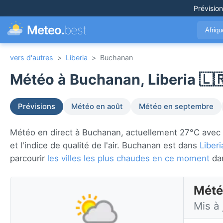
Prévisio
Meteo.
best
Afriq
vers d'autres
>
Liberia
>
Buchanan
Météo à Buchanan, Liberia 🇱
Prévisions
Météo en août
Météo en septembre
Météo en direct à Buchanan, actuellement 27°C avec av
et l'indice de qualité de l'air. Buchanan est dans
Liberi
parcourir
les villes les plus chaudes en ce moment
da
Mété
Mis à 