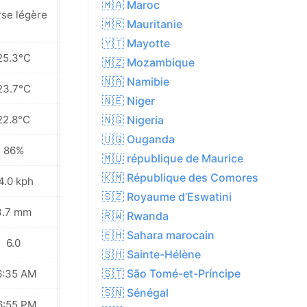
🇲🇦 Maroc
Pluies éparses à
rse légère
proximité
🇲🇷 Mauritanie
🇾🇹 Mayotte
25.3°C
26.2°C
🇲🇿 Mozambique
🇳🇦 Namibie
23.7°C
23.9°C
🇳🇪 Niger
22.8°C
22.7°C
🇳🇬 Nigeria
🇺🇬 Ouganda
86%
85%
🇲🇺 république de Maurice
🇰🇲 République des Comores
4.0 kph
14.4 kph
🇸🇿 Royaume d’Eswatini
3.7 mm
3.6 mm
🇷🇼 Rwanda
🇪🇭 Sahara marocain
6.0
6.0
🇸🇭 Sainte-Hélène
🇸🇹 São Tomé-et-Príncipe
6:35 AM
06:35 AM
🇸🇳 Sénégal
6:55 PM
06:54 PM