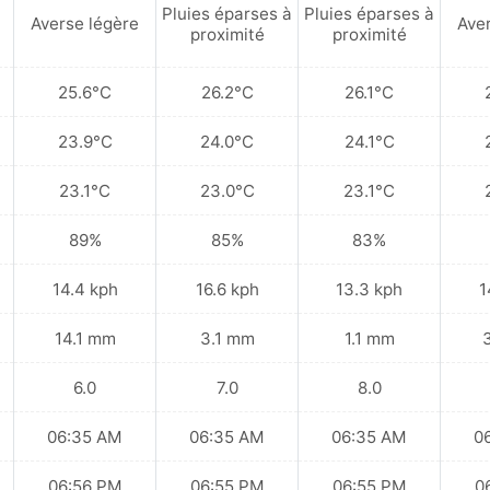
Pluies éparses à
Pluies éparses à
Averse légère
Ave
proximité
proximité
25.6°C
26.2°C
26.1°C
23.9°C
24.0°C
24.1°C
23.1°C
23.0°C
23.1°C
89%
85%
83%
14.4 kph
16.6 kph
13.3 kph
1
14.1 mm
3.1 mm
1.1 mm
6.0
7.0
8.0
06:35 AM
06:35 AM
06:35 AM
0
06:56 PM
06:55 PM
06:55 PM
0