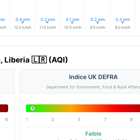
 mm
0.4 mm
0.2 mm
0.1 mm
0.2 mm
0.3 mm
↑
↑
↑
↑
↑
↑
km/h
12.0 km/h
11.0 km/h
10.0 km/h
9.0 km/h
8.0 km/h
, Liberia 🇱🇷 (AQI)
Indice UK DEFRA
Department for Environment, Food & Rural Affair
1
6
1
3
5
7
9
Faible