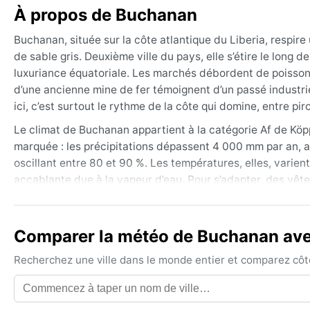
À propos de Buchanan
Buchanan, située sur la côte atlantique du Liberia, respire
de sable gris. Deuxième ville du pays, elle s’étire le long d
luxuriance équatoriale. Les marchés débordent de poissons f
d’une ancienne mine de fer témoignent d’un passé industriel
ici, c’est surtout le rythme de la côte qui domine, entre p
Le climat de Buchanan appartient à la catégorie Af de Köp
marquée : les précipitations dépassent 4 000 mm par an, av
oscillant entre 80 et 90 %. Les températures, elles, varient
accablante due à la vapeur d’eau. Pour s’adapter, des vê
vite sont indispensables. L’hiver (décembre à février) est
reste noyé sous des trombes d’eau quotidiennes.
Comparer la météo de Buchanan avec
Le meilleur moment pour venir, côté météo, se situe entr
air un peu plus sec et des cieux dégagés. Attention cependa
Recherchez une ville dans le monde entier et comparez côte 
brume ocre. Le reste de l’année, les orages explosent pres
fréquentes en bord de mer. Pas de cyclone ici, mais une ch
authentique des tropiques, où la pluie fait partie du quotid