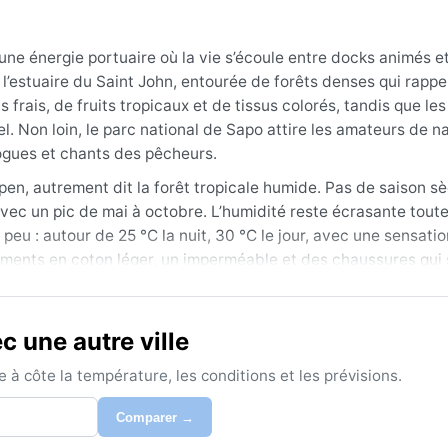
 une énergie portuaire où la vie s’écoule entre docks animés e
e l’estuaire du Saint John, entourée de forêts denses qui rappel
rais, de fruits tropicaux et de tissus colorés, tandis que les
. Non loin, le parc national de Sapo attire les amateurs de n
irogues et chants des pêcheurs.
pen, autrement dit la forêt tropicale humide. Pas de saison s
ec un pic de mai à octobre. L’humidité reste écrasante toute
 peu : autour de 25 °C la nuit, 30 °C le jour, avec une sensatio
tements en coton léger, un imperméable et des chaussures qui
 légèrement moins pluvieux, mais pas franchement sec, tandis 
 une autre ville
e décembre et mars, quand l’harmattan descend du Sahara, ap
nt : ce vent poussiéreux peut réduire la visibilité et provoqu
à côte la température, les conditions et les prévisions.
que chaque après-midi, parfois violents, et les inondations d
aleur moite qui ne faiblit jamais. Buchanan offre un avant-go
Comparer →
ien autant que le sourire des habitants.