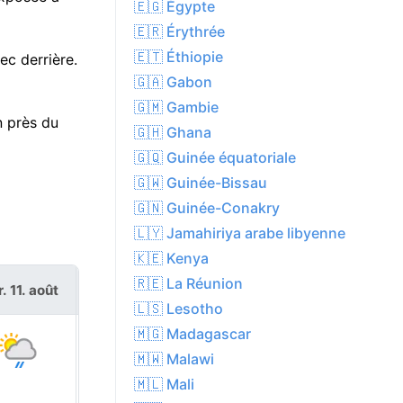
🇪🇬 Égypte
🇪🇷 Érythrée
🇪🇹 Éthiopie
ec derrière.
🇬🇦 Gabon
🇬🇲 Gambie
n près du
🇬🇭 Ghana
🇬🇶 Guinée équatoriale
🇬🇼 Guinée-Bissau
🇬🇳 Guinée-Conakry
🇱🇾 Jamahiriya arabe libyenne
🇰🇪 Kenya
🇷🇪 La Réunion
. 11. août
mer. 12. août
🇱🇸 Lesotho
🇲🇬 Madagascar
🇲🇼 Malawi
🇲🇱 Mali