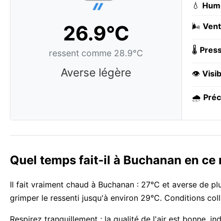
💧
Humi
26.9°C
🌬️
Vent
🌡️
Press
ressent comme 28.9°C
Averse légère
👁️
Visib
🌧️
Préc
Quel temps fait-il à Buchanan en c
Il fait vraiment chaud à Buchanan : 27°C et averse de plu
grimper le ressenti jusqu'à environ 29°C. Conditions col
Respirez tranquillement : la qualité de l'air est bonne, i