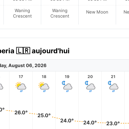
Waning
Waning
New Moon
N
Crescent
Crescent
eria 🇱🇷 aujourd'hui
ay, August 06, 2026
6
17
18
19
20
21
0°
26.0°
25.0°
24.0°
24.0°
23.0°