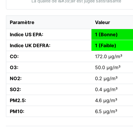
La qualité de l&#39;air est jugée satisfaisante
Paramètre
Valeur
Indice US EPA:
1 (Bonne)
Indice UK DEFRA:
1 (Faible)
CO:
172.0 µg/m³
O3:
50.0 µg/m³
NO2:
0.2 µg/m³
SO2:
0.4 µg/m³
PM2.5:
4.6 µg/m³
PM10:
6.5 µg/m³