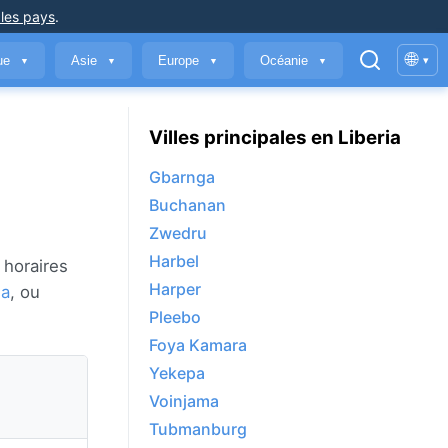
 les pays
.
🌐
que
Asie
Europe
Océanie
▾
▼
▼
▼
▼
Villes principales en Liberia
Gbarnga
Buchanan
Zwedru
Harbel
 horaires
Harper
ia
, ou
Pleebo
Foya Kamara
Yekepa
Voinjama
Tubmanburg