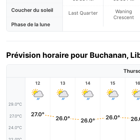
Coucher du soleil
Waning
Last Quarter
Crescent
Phase de la lune
Prévision horaire pour Buchanan, Lib
Thursd
12
13
14
15
1
29.0°C
27.0°
27.0°C
26.0°
26.0°
26.
26.0°
24.0°C
22.0°C