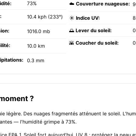
dité:
73%
☁️
Couverture nuageuse:
9
:
10.4 kph (233°)
☀️
Indice UV:
8
🌅
Lever du soleil:
0
ion:
1016.0 mb
🌇
Coucher du soleil:
0
ilité:
10.0 km
ipitations:
0.3 mm
e moment ?
ie légère. Des nuages fragmentés atténuent le soleil. L'humi
lantes — l'humidité grimpe à 73%.
ndice EPA 1. Soleil fort aujourd'hui, UV 8 ; protégez la peau