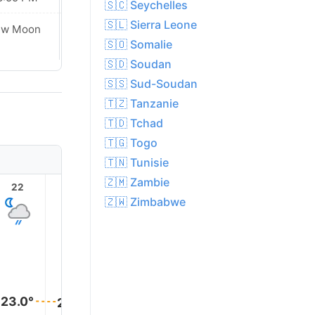
🇸🇨 Seychelles
🇸🇱 Sierra Leone
ew Moon
New Moon
🇸🇴 Somalie
🇸🇩 Soudan
🇸🇸 Sud-Soudan
🇹🇿 Tanzanie
🇹🇩 Tchad
🇹🇬 Togo
🇹🇳 Tunisie
🇿🇲 Zambie
22
23
1
2
3
🇿🇼 Zimbabwe
23.0°
23.0°
23.0°
23.0°
23.0°
23.0°