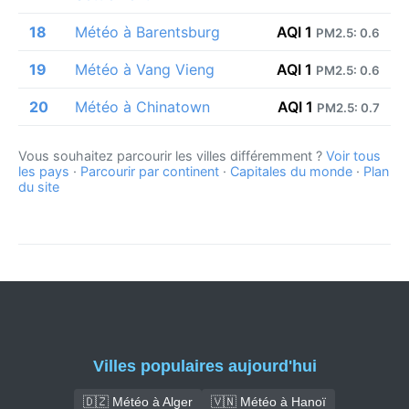
18
Météo à Barentsburg
AQI 1
PM2.5: 0.6
19
Météo à Vang Vieng
AQI 1
PM2.5: 0.6
20
Météo à Chinatown
AQI 1
PM2.5: 0.7
Vous souhaitez parcourir les villes différemment ?
Voir tous
les pays
·
Parcourir par continent
·
Capitales du monde
·
Plan
du site
Villes populaires aujourd'hui
🇩🇿 Météo à Alger
🇻🇳 Météo à Hanoï