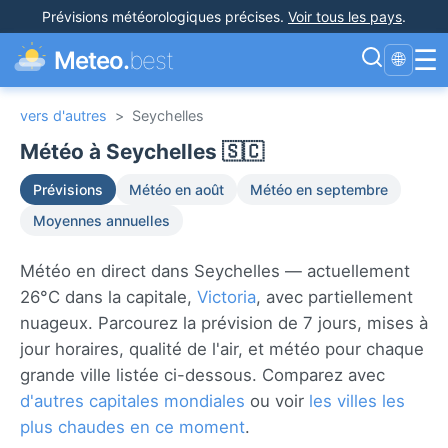
Prévisions météorologiques précises
.
Voir tous les pays
.
☰
Meteo.
best
🌐
vers d'autres
>
Seychelles
Météo à Seychelles 🇸🇨
Prévisions
Météo en août
Météo en septembre
Moyennes annuelles
Météo en direct dans Seychelles — actuellement
26°C dans la capitale,
Victoria
, avec partiellement
nuageux. Parcourez la prévision de 7 jours, mises à
jour horaires, qualité de l'air, et météo pour chaque
grande ville listée ci-dessous. Comparez avec
d'autres capitales mondiales
ou voir
les villes les
plus chaudes en ce moment
.