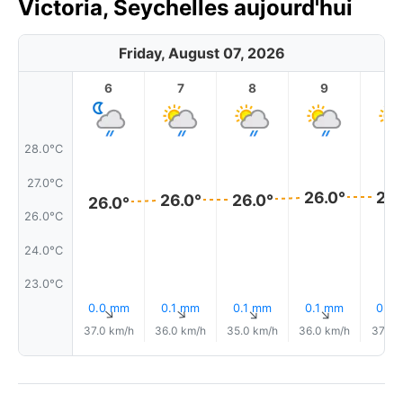
Victoria, Seychelles aujourd'hui
Friday, August 07, 2026
6
7
8
9
1
28.0°C
27.0°C
26.0°
26.
26.0°
26.0°
26.0°
26.0°C
24.0°C
23.0°C
0.0 mm
0.1 mm
0.1 mm
0.1 mm
0.0
↑
↑
↑
↑
37.0 km/h
36.0 km/h
35.0 km/h
36.0 km/h
37.0 