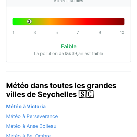
Affaires Rurales
2
1
3
5
7
9
10
Faible
La pollution de l&#39;air est faible
Météo dans toutes les grandes
villes de Seychelles 🇸🇨
Météo à Victoria
Météo à Perseverance
Météo à Anse Boileau
Météo à Bel Ombre