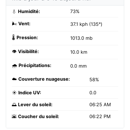
💧
Humidité:
73%
🌬️
Vent:
37.1 kph (135°)
🌡️
Pression:
1013.0 mb
👁️
Visibilité:
10.0 km
🌧️
Précipitations:
0.0 mm
☁️
Couverture nuageuse:
58%
☀️
Indice UV:
0.0
🌅
Lever du soleil:
06:25 AM
🌇
Coucher du soleil:
06:22 PM