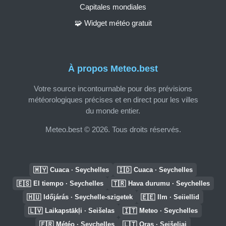
Capitales mondiales
🧩 Widget météo gratuit
À propos Meteo.best
Votre source incontournable pour des prévisions
météorologiques précises et en direct pour les villes
du monde entier.
Meteo.best © 2026. Tous droits réservés.
🇲🇾
🇮🇩
Cuaca · Seychelles
Cuaca · Seychelles
🇪🇸
🇹🇷
El tiempo · Seychelles
Hava durumu · Seychelles
🇭🇺
🇪🇪
Időjárás · Seychelle-szigetek
Ilm · Seiiellid
🇱🇻
🇮🇹
Laikapstākļi · Seišelas
Meteo · Seychelles
🇫🇷
🇱🇹
Météo · Seychelles
Oras · Seišeliai