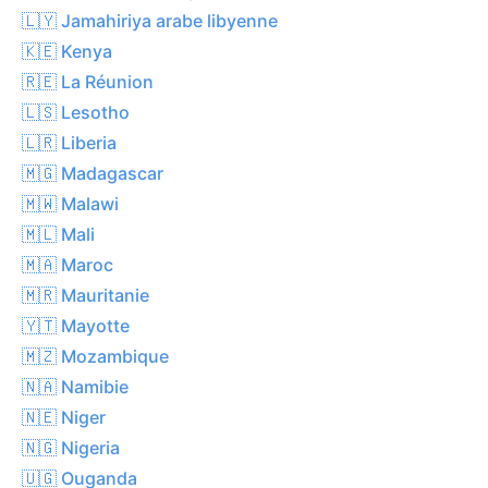
🇱🇾 Jamahiriya arabe libyenne
🇰🇪 Kenya
🇷🇪 La Réunion
🇱🇸 Lesotho
🇱🇷 Liberia
🇲🇬 Madagascar
🇲🇼 Malawi
🇲🇱 Mali
🇲🇦 Maroc
🇲🇷 Mauritanie
🇾🇹 Mayotte
🇲🇿 Mozambique
🇳🇦 Namibie
🇳🇪 Niger
🇳🇬 Nigeria
🇺🇬 Ouganda