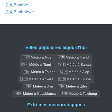
🇿🇲 Zambie
🇿🇼 Zimbabwe
Villes populaires aujourd'hui
🇩🇿 Météo à Alger
🇻🇳 Météo à Hanoï
🇨🇳 Météo à Tianjin
🇾🇪 Météo à Sanaa
🇹🇼 Météo à Tainan
🇸🇾 Météo à Alep
🇹🇷 Météo à Ankara
🇨🇳 Météo à Zhuhai
🇨🇳 Météo à Jilin
🇨🇳 Météo à Zibo
🇲🇦 Météo à Casablanca
🇹🇼 Météo à Taichung
Extrêmes météorologiques