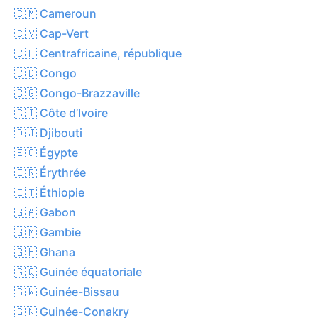
🇨🇲 Cameroun
🇨🇻 Cap-Vert
🇨🇫 Centrafricaine, république
🇨🇩 Congo
🇨🇬 Congo-Brazzaville
🇨🇮 Côte d’Ivoire
🇩🇯 Djibouti
🇪🇬 Égypte
🇪🇷 Érythrée
🇪🇹 Éthiopie
🇬🇦 Gabon
🇬🇲 Gambie
🇬🇭 Ghana
🇬🇶 Guinée équatoriale
🇬🇼 Guinée-Bissau
🇬🇳 Guinée-Conakry