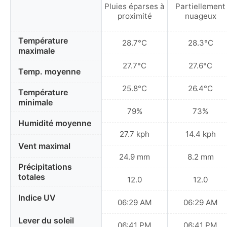
Pluies éparses à
Partiellement
proximité
nuageux
Température
28.7°C
28.3°C
maximale
27.7°C
27.6°C
Temp. moyenne
25.8°C
26.4°C
Température
minimale
79%
73%
Humidité moyenne
27.7 kph
14.4 kph
Vent maximal
24.9 mm
8.2 mm
Précipitations
totales
12.0
12.0
Indice UV
06:29 AM
06:29 AM
Lever du soleil
06:41 PM
06:41 PM