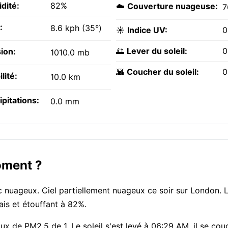
dité:
82%
☁️
Couverture nuageuse:
7
:
8.6 kph (35°)
☀️
Indice UV:
0
🌅
Lever du soleil:
0
ion:
1010.0 mb
🌇
Coucher du soleil:
0
ilité:
10.0 km
ipitations:
0.0 mm
oment ?
 nuageux. Ciel partiellement nuageux ce soir sur London. L
pais et étouffant à 82%.
aux de PM2.5 de 1. Le soleil s'est levé à 06:29 AM, il se co