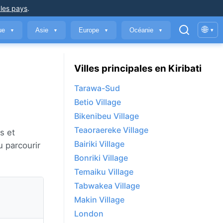
 les pays
.
🌐
que
Asie
Europe
Océanie
▾
▼
▼
▼
▼
Villes principales en Kiribati
Tarawa-Sud
Betio Village
Bikenibeu Village
Teaoraereke Village
s et
Bairiki Village
u parcourir
Bonriki Village
Temaiku Village
Tabwakea Village
Makin Village
London