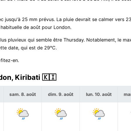
ec jusqu'à 25 mm prévus. La pluie devrait se calmer vers 2
 habituelle de août pour London.
 plus pluvieux qui semble être Thursday. Notablement, le m
te date, qui est de 29°C.
fitez-en.
on, Kiribati 🇰🇮
sam. 8. août
dim. 9. août
lun. 10. août
mar