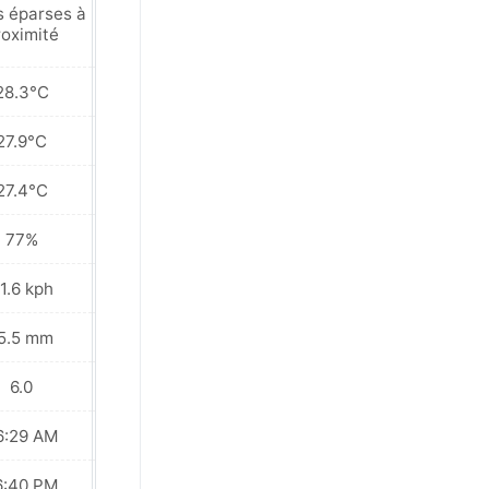
s éparses à
Pluies éparses à
roximité
proximité
28.3°C
28.4°C
27.9°C
28.0°C
27.4°C
27.4°C
77%
75%
1.6 kph
13.7 kph
5.5 mm
6.5 mm
6.0
7.0
6:29 AM
06:29 AM
6:40 PM
06:40 PM