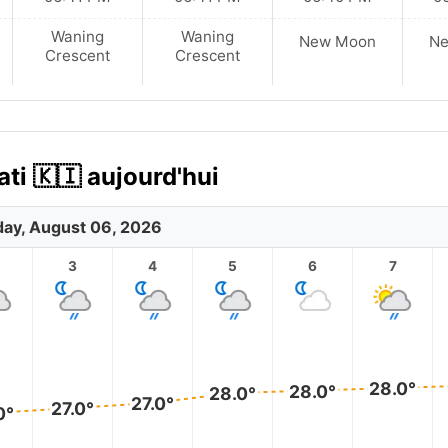
Waning
Waning
New Moon
N
Crescent
Crescent
ti 🇰🇮 aujourd'hui
ay, August 06, 2026
3
4
5
6
7
28.0°
28.0°
28.0°
27.0°
27.0°
0°