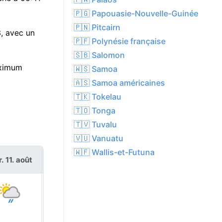
🇵🇬 Papouasie-Nouvelle-Guinée
🇵🇳 Pitcairn
3, avec un
🇵🇫 Polynésie française
🇸🇧 Salomon
aximum
🇼🇸 Samoa
🇦🇸 Samoa américaines
🇹🇰 Tokelau
🇹🇴 Tonga
🇹🇻 Tuvalu
🇻🇺 Vanuatu
🇼🇫 Wallis-et-Futuna
. 11. août
mer. 12. août