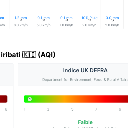
mm
1.2 mm
0.1 mm
0.1 mm
10% Pluie
0.0 mm
↑
↑
↑
↑
↑
↑
m/h
8.0 km/h
5.0 km/h
1.0 km/h
2.0 km/h
2.0 km/h
iribati 🇰🇮 (AQI)
Indice UK DEFRA
Department for Environment, Food & Rural Affair
1
6
1
3
5
7
9
Faible