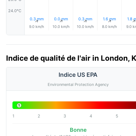
24.0°C
0.3 mm
0.0 mm
0.3 mm
1.6 mm
1.8 
↑
↑
↑
↑
9.0 km/h
10.0 km/h
10.0 km/h
8.0 km/h
9.0 k
Indice de qualité de l'air in London, K
Indice US EPA
Environmental Protection Agency
1
1
2
3
4
5
Bonne