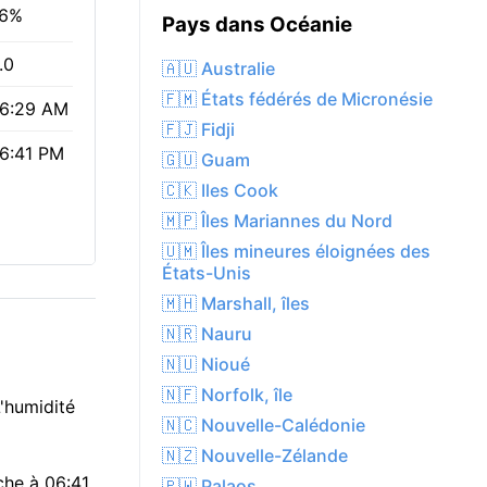
6%
Pays dans Océanie
.0
🇦🇺 Australie
🇫🇲 États fédérés de Micronésie
6:29 AM
🇫🇯 Fidji
6:41 PM
🇬🇺 Guam
🇨🇰 Iles Cook
🇲🇵 Îles Mariannes du Nord
🇺🇲 Îles mineures éloignées des
États-Unis
🇲🇭 Marshall, îles
🇳🇷 Nauru
🇳🇺 Nioué
🇳🇫 Norfolk, île
'humidité
🇳🇨 Nouvelle-Calédonie
🇳🇿 Nouvelle-Zélande
uche à 06:41
🇵🇼 Palaos