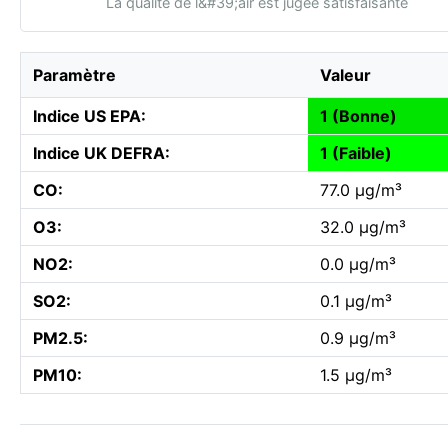
La qualité de l&#39;air est jugée satisfaisante
Paramètre
Valeur
Indice US EPA:
1 (Bonne)
Indice UK DEFRA:
1 (Faible)
CO:
77.0 µg/m³
O3:
32.0 µg/m³
NO2:
0.0 µg/m³
SO2:
0.1 µg/m³
PM2.5:
0.9 µg/m³
PM10:
1.5 µg/m³