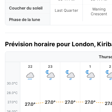
Coucher du soleil
Waning
Last Quarter
Crescent
Phase de la lune
Prévision horaire pour London, Kiriba
Thursd
22
23
1
2
30.0°C
28.0°C
27.0°
27.0°
27.0°
27.0°C
27.
27.0°
26.0°C