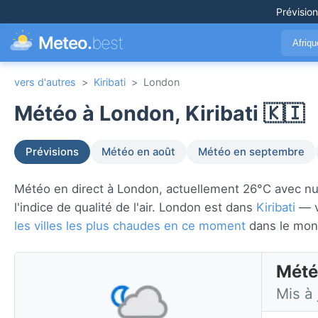
Prévisio
Meteo.
best
Afriq
vers d'autres
>
Kiribati
>
London
Météo à London, Kiribati 🇰🇮
Prévisions
Météo en août
Météo en septembre
Météo en direct à London, actuellement 26°C avec nuag
l'indice de qualité de l'air. London est dans
Kiribati
— v
les villes les plus chaudes en ce moment
dans le mon
Météo
Mis à 