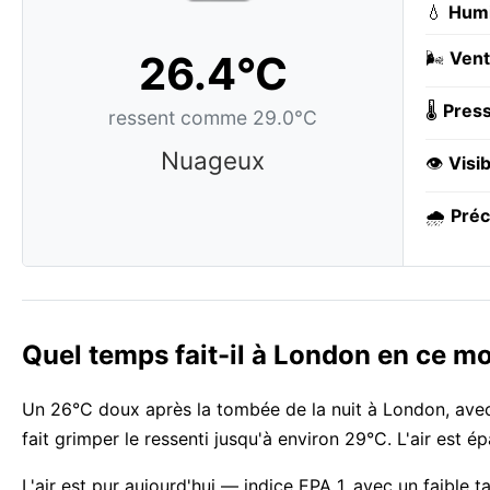
💧
Humi
26.4°C
🌬️
Vent
🌡️
Press
ressent comme 29.0°C
Nuageux
👁️
Visib
🌧️
Préc
Quel temps fait-il à London en ce m
Un 26°C doux après la tombée de la nuit à London, avec
fait grimper le ressenti jusqu'à environ 29°C. L'air est é
L'air est pur aujourd'hui — indice EPA 1, avec un faible t