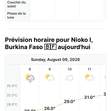
Coucher du
soleil
Phase de la
lune
Prévision horaire pour Nioko I,
Burkina Faso 🇧🇫 aujourd'hui
Sunday, August 09, 2026
8
9
10
11
1
35.0°C
32.
32.0°C
31.0°
29.0°
28.0°C
26.0°
26.0°