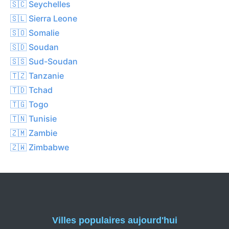
🇸🇨 Seychelles
🇸🇱 Sierra Leone
🇸🇴 Somalie
🇸🇩 Soudan
🇸🇸 Sud-Soudan
🇹🇿 Tanzanie
🇹🇩 Tchad
🇹🇬 Togo
🇹🇳 Tunisie
🇿🇲 Zambie
🇿🇼 Zimbabwe
Villes populaires aujourd'hui