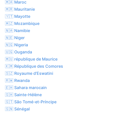
🇲🇦 Maroc
🇲🇷 Mauritanie
🇾🇹 Mayotte
🇲🇿 Mozambique
🇳🇦 Namibie
🇳🇪 Niger
🇳🇬 Nigeria
🇺🇬 Ouganda
🇲🇺 république de Maurice
🇰🇲 République des Comores
🇸🇿 Royaume d’Eswatini
🇷🇼 Rwanda
🇪🇭 Sahara marocain
🇸🇭 Sainte-Hélène
🇸🇹 São Tomé-et-Príncipe
🇸🇳 Sénégal