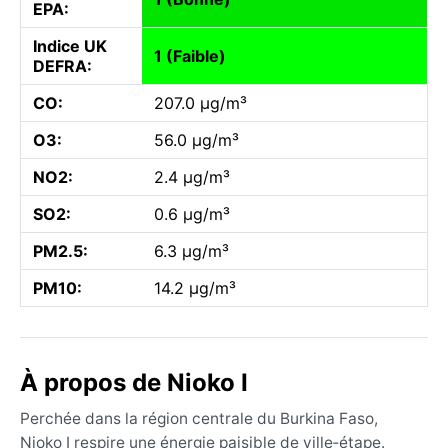
EPA:
Indice UK
1 (Faible)
DEFRA:
CO:
207.0 µg/m³
O3:
56.0 µg/m³
NO2:
2.4 µg/m³
SO2:
0.6 µg/m³
PM2.5:
6.3 µg/m³
PM10:
14.2 µg/m³
À propos de Nioko I
Perchée dans la région centrale du Burkina Faso,
Nioko I respire une énergie paisible de ville‑étape.