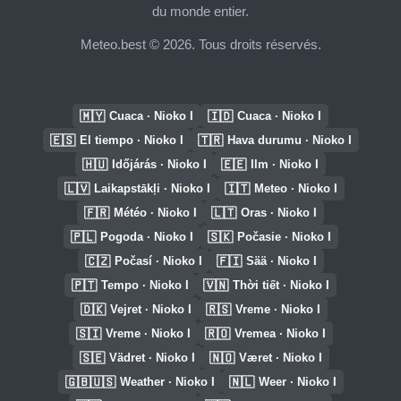
du monde entier.
Meteo.best © 2026. Tous droits réservés.
🇲🇾
🇮🇩
Cuaca · Nioko I
Cuaca · Nioko I
🇪🇸
🇹🇷
El tiempo · Nioko I
Hava durumu · Nioko I
🇭🇺
🇪🇪
Időjárás · Nioko I
Ilm · Nioko I
🇱🇻
🇮🇹
Laikapstākļi · Nioko I
Meteo · Nioko I
🇫🇷
🇱🇹
Météo · Nioko I
Oras · Nioko I
🇵🇱
🇸🇰
Pogoda · Nioko I
Počasie · Nioko I
🇨🇿
🇫🇮
Počasí · Nioko I
Sää · Nioko I
🇵🇹
🇻🇳
Tempo · Nioko I
Thời tiết · Nioko I
🇩🇰
🇷🇸
Vejret · Nioko I
Vreme · Nioko I
🇸🇮
🇷🇴
Vreme · Nioko I
Vremea · Nioko I
🇸🇪
🇳🇴
Vädret · Nioko I
Været · Nioko I
🇬🇧🇺🇸
🇳🇱
Weather · Nioko I
Weer · Nioko I