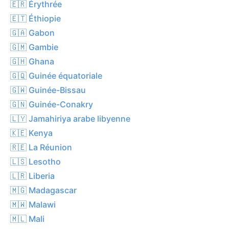
🇪🇷 Érythrée
🇪🇹 Éthiopie
🇬🇦 Gabon
🇬🇲 Gambie
🇬🇭 Ghana
🇬🇶 Guinée équatoriale
🇬🇼 Guinée-Bissau
🇬🇳 Guinée-Conakry
🇱🇾 Jamahiriya arabe libyenne
🇰🇪 Kenya
🇷🇪 La Réunion
🇱🇸 Lesotho
🇱🇷 Liberia
🇲🇬 Madagascar
🇲🇼 Malawi
🇲🇱 Mali