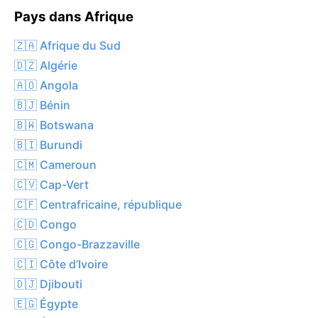
Pays dans Afrique
🇿🇦 Afrique du Sud
🇩🇿 Algérie
🇦🇴 Angola
🇧🇯 Bénin
🇧🇼 Botswana
🇧🇮 Burundi
🇨🇲 Cameroun
🇨🇻 Cap-Vert
🇨🇫 Centrafricaine, république
🇨🇩 Congo
🇨🇬 Congo-Brazzaville
🇨🇮 Côte d’Ivoire
🇩🇯 Djibouti
🇪🇬 Égypte