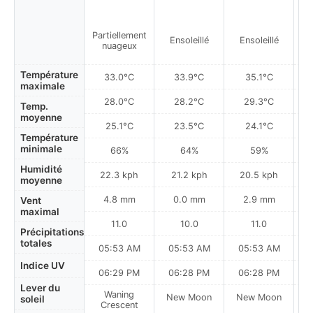
Partiellement
Ensoleillé
Ensoleillé
nuageux
Température
33.0°C
33.9°C
35.1°C
maximale
28.0°C
28.2°C
29.3°C
Temp.
moyenne
25.1°C
23.5°C
24.1°C
Température
minimale
66%
64%
59%
Humidité
22.3 kph
21.2 kph
20.5 kph
moyenne
4.8 mm
0.0 mm
2.9 mm
Vent
maximal
11.0
10.0
11.0
Précipitations
totales
05:53 AM
05:53 AM
05:53 AM
0
Indice UV
06:29 PM
06:28 PM
06:28 PM
Lever du
Waning
New Moon
New Moon
N
soleil
Crescent