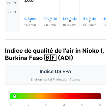
24.0°C
21.0°C
0.2 mm
10% Pluie
12% Pluie
5% Pluie
4% Pl
↑
↑
↑
↑
5.0 km/h
7.0 km/h
10.0 km/h
13.0 km/h
13.0 
Indice de qualité de l'air in Nioko I,
Burkina Faso 🇧🇫 (AQI)
Indice US EPA
Environmental Protection Agency
1
1
2
3
4
5
6