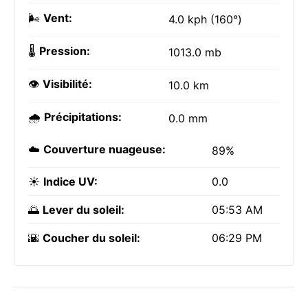
🌬️
Vent:
4.0 kph (160°)
🌡️
Pression:
1013.0 mb
👁️
Visibilité:
10.0 km
🌧️
Précipitations:
0.0 mm
☁️
Couverture nuageuse:
89%
☀️
Indice UV:
0.0
🌅
Lever du soleil:
05:53 AM
🌇
Coucher du soleil:
06:29 PM