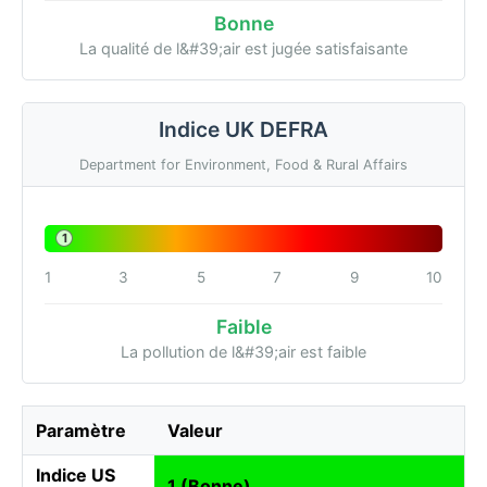
Bonne
La qualité de l&#39;air est jugée satisfaisante
Indice UK DEFRA
Department for Environment, Food & Rural Affairs
1
1
3
5
7
9
10
Faible
La pollution de l&#39;air est faible
Paramètre
Valeur
Indice US
1 (Bonne)