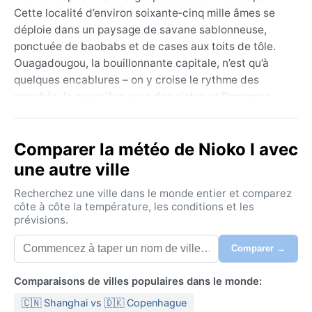
Cette localité d’environ soixante‑cinq mille âmes se
déploie dans un paysage de savane sablonneuse,
ponctuée de baobabs et de cases aux toits de tôle.
Ouagadougou, la bouillonnante capitale, n’est qu’à
quelques encablures – on y croise le rythme des
marchés, la poussière ocre des pistes et l’immense
ciel bleu qui semble ne jamais finir. Au‑delà des
horizons de mil et de mangues, le relief s’aplanit,
Comparer la météo de Nioko I avec
offrant au regard la beauté nue du Sahel.
une autre ville
Nioko I appartient au climat semi‑aride chaud (BSh
selon Köppen). L’hiver, de novembre à février, est sec,
Recherchez une ville dans le monde entier et comparez
ensoleillé et agréable, avec des températures diurnes
côte à côte la température, les conditions et les
prévisions.
autour de 30 °C et des nuits fraîches (18 °C). L’été –
gros de la saison des pluies, de juin à septembre –
Comparer →
apporte une chaleur moite : le mercure grimpe à 35
°C, l’humidité relative dépasse 60 % et les
Comparaisons de villes populaires dans le monde:
précipitations annuelles oscillent entre 600 et 800
🇨🇳 Shanghai vs 🇩🇰 Copenhague
mm, concentrées en orages brefs mais violents. En