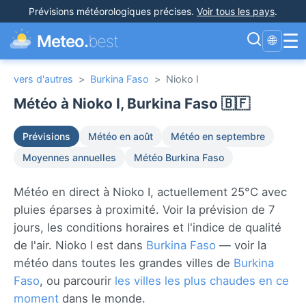
Prévisions météorologiques précises
.
Voir tous les pays
.
☰
Meteo.
best
🌐
vers d'autres
>
Burkina Faso
>
Nioko I
Météo à Nioko I, Burkina Faso 🇧🇫
Prévisions
Météo en août
Météo en septembre
Moyennes annuelles
Météo Burkina Faso
Météo en direct à Nioko I, actuellement 25°C avec
pluies éparses à proximité. Voir la prévision de 7
jours, les conditions horaires et l'indice de qualité
de l'air. Nioko I est dans
Burkina Faso
— voir la
météo dans toutes les grandes villes de
Burkina
Faso
, ou parcourir
les villes les plus chaudes en ce
moment
dans le monde.