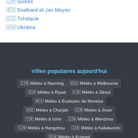
🇨🇭 Suisse
🇸🇯 Svalbard et Jan Mayen
🇨🇿 Tchéquie
🇺🇦 Ukraine
Villes populaires aujourd'hui
🇨🇳 Météo à Nanning
🇦🇺 Météo à Melbourne
🇸🇦 Météo à Riyad
🇰🇷 Météo à Séoul
🇲🇽 Météo à Ecatepec de Morelos
🇦🇪 Météo à Charjah
🇨🇳 Météo à Jinan
🇹🇷 Météo à Izmir
🇨🇳 Météo à Wenzhou
🇨🇳 Météo à Hangzhou
🇮🇳 Météo à Kallakurichi
🇬🇭 Météo à Kumasi