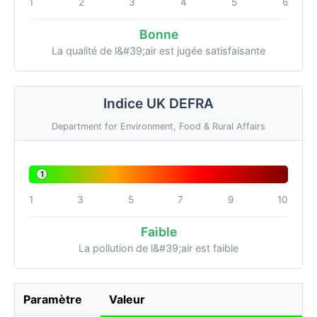
1
2
3
4
5
6
Bonne
La qualité de l&#39;air est jugée satisfaisante
Indice UK DEFRA
Department for Environment, Food & Rural Affairs
1
1
3
5
7
9
10
Faible
La pollution de l&#39;air est faible
Paramètre
Valeur