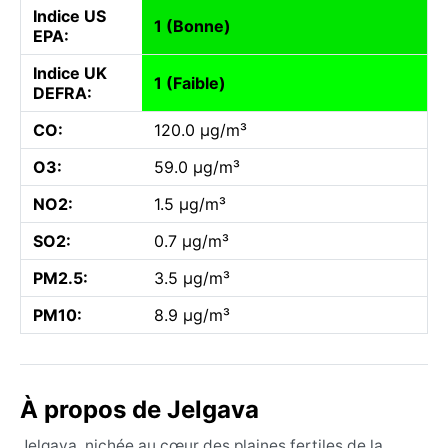
Indice US
1 (Bonne)
EPA:
Indice UK
1 (Faible)
DEFRA:
CO:
120.0 µg/m³
O3:
59.0 µg/m³
NO2:
1.5 µg/m³
SO2:
0.7 µg/m³
PM2.5:
3.5 µg/m³
PM10:
8.9 µg/m³
À propos de Jelgava
Jelgava, nichée au cœur des plaines fertiles de la