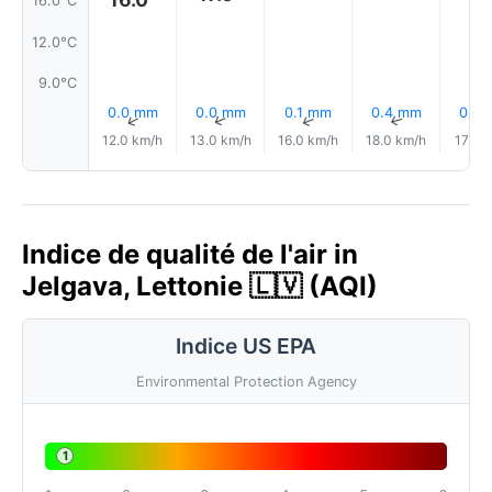
16.0°C
12.0°C
9.0°C
0.0 mm
0.0 mm
0.1 mm
0.4 mm
0.9
↑
↑
↑
↑
12.0 km/h
13.0 km/h
16.0 km/h
18.0 km/h
17.0 
Indice de qualité de l'air in
Jelgava, Lettonie 🇱🇻 (AQI)
Indice US EPA
Environmental Protection Agency
1