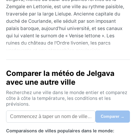
Zemgale en Lettonie, est une ville au rythme paisible,
traversée par la large Lielupe. Ancienne capitale du
duché de Courlande, elle séduit par son imposant
palais baroque, aujourd'hui université, et ses canaux
qui lui valent le surnom de « Venise lettone ». Les
ruines du château de l'Ordre livonien, les parcs
verdoyants et une atmosphère provinciale
décontractée contrastent avec la modernité discrète
de ses rues. La géographie plate, propice à
Comparer la météo de Jelgava
l'agriculture, ouvre de vastes horizons vers Riga, à
une cinquantaine de kilomètres au nord.
avec une autre ville
Le climat de Jelgava appartient au type Dfb de
Recherchez une ville dans le monde entier et comparez
Köppen, continental humide à été tempéré. Les étés
côte à côte la température, les conditions et les
prévisions.
sont doux et agréables, avec des maximales autour
de 22°C, mais les précipitations sont fréquentes,
Comparer →
surtout en juillet et août, accompagnées d'une
humidité notable. L'hiver, rigoureux, voit les
Comparaisons de villes populaires dans le monde:
températures plonger régulièrement sous zéro, avec