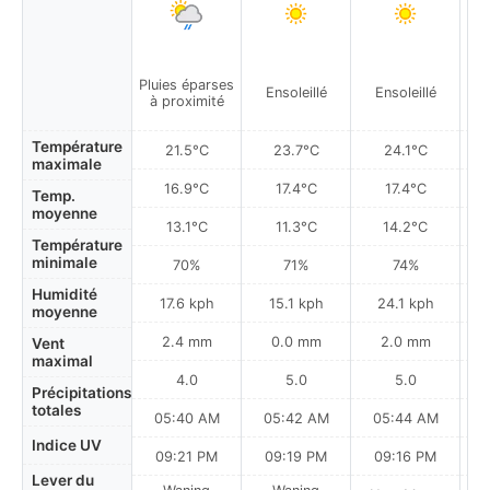
Pluies éparses
Ensoleillé
Ensoleillé
à proximité
Température
21.5°C
23.7°C
24.1°C
maximale
16.9°C
17.4°C
17.4°C
Temp.
moyenne
13.1°C
11.3°C
14.2°C
Température
minimale
70%
71%
74%
Humidité
17.6 kph
15.1 kph
24.1 kph
moyenne
2.4 mm
0.0 mm
2.0 mm
Vent
maximal
4.0
5.0
5.0
Précipitations
totales
05:40 AM
05:42 AM
05:44 AM
0
Indice UV
09:21 PM
09:19 PM
09:16 PM
Lever du