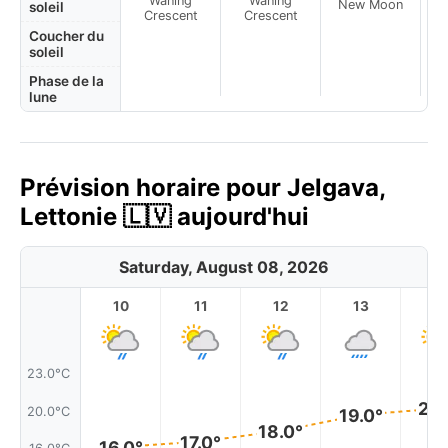
Waning
Waning
New Moon
N
soleil
Crescent
Crescent
Coucher du
soleil
Phase de la
lune
Prévision horaire pour Jelgava,
Lettonie 🇱🇻 aujourd'hui
Saturday, August 08, 2026
10
11
12
13
1
23.0°C
20.
20.0°C
19.0°
18.0°
17.0°
16.0°