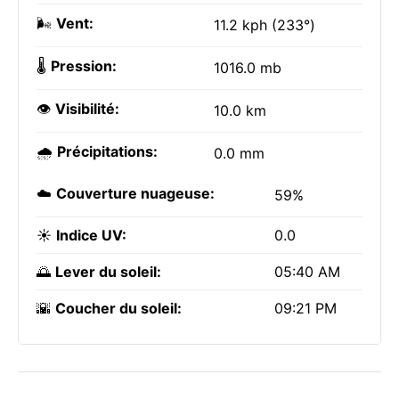
🌬️
Vent:
11.2 kph (233°)
🌡️
Pression:
1016.0 mb
👁️
Visibilité:
10.0 km
🌧️
Précipitations:
0.0 mm
☁️
Couverture nuageuse:
59%
☀️
Indice UV:
0.0
🌅
Lever du soleil:
05:40 AM
🌇
Coucher du soleil:
09:21 PM