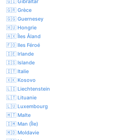
🇬🇮 Gibraltar
🇬🇷 Grèce
🇬🇬 Guernesey
🇭🇺 Hongrie
🇦🇽 Îles Åland
🇫🇴 Iles Féroé
🇮🇪 Irlande
🇮🇸 Islande
🇮🇹 Italie
🇽🇰 Kosovo
🇱🇮 Liechtenstein
🇱🇹 Lituanie
🇱🇺 Luxembourg
🇲🇹 Malte
🇮🇲 Man (Île)
🇲🇩 Moldavie