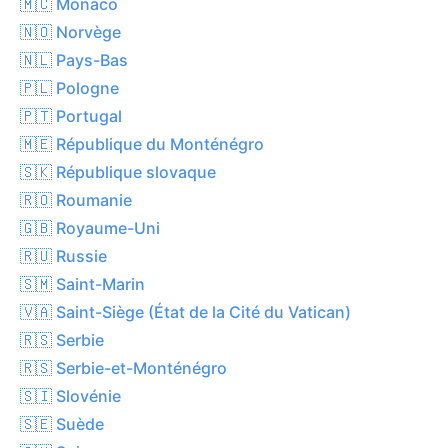
🇲🇨 Monaco
🇳🇴 Norvège
🇳🇱 Pays-Bas
🇵🇱 Pologne
🇵🇹 Portugal
🇲🇪 République du Monténégro
🇸🇰 République slovaque
🇷🇴 Roumanie
🇬🇧 Royaume-Uni
🇷🇺 Russie
🇸🇲 Saint-Marin
🇻🇦 Saint-Siège (État de la Cité du Vatican)
🇷🇸 Serbie
🇷🇸 Serbie-et-Monténégro
🇸🇮 Slovénie
🇸🇪 Suède