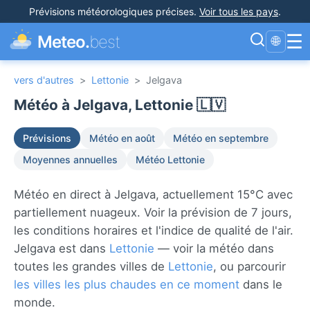
Prévisions météorologiques précises
.
Voir tous les pays
.
☰
Meteo.
best
🌐
vers d'autres
>
Lettonie
>
Jelgava
Météo à Jelgava, Lettonie 🇱🇻
Prévisions
Météo en août
Météo en septembre
Moyennes annuelles
Météo Lettonie
Météo en direct à Jelgava, actuellement 15°C avec
partiellement nuageux. Voir la prévision de 7 jours,
les conditions horaires et l'indice de qualité de l'air.
Jelgava est dans
Lettonie
— voir la météo dans
toutes les grandes villes de
Lettonie
, ou parcourir
les villes les plus chaudes en ce moment
dans le
monde.