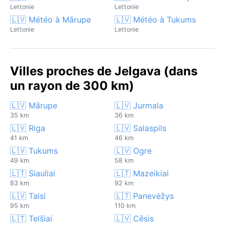
Lettonie
Lettonie
🇱🇻 Météo à Mārupe
🇱🇻 Météo à Tukums
Lettonie
Lettonie
Villes proches de Jelgava (dans
un rayon de 300 km)
🇱🇻 Mārupe
🇱🇻 Jurmala
35 km
36 km
🇱🇻 Riga
🇱🇻 Salaspils
41 km
46 km
🇱🇻 Tukums
🇱🇻 Ogre
49 km
58 km
🇱🇹 Siauliai
🇱🇹 Mazeikiai
83 km
92 km
🇱🇻 Talsi
🇱🇹 Panevėžys
95 km
110 km
🇱🇹 Telšiai
🇱🇻 Cēsis