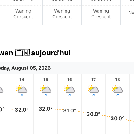
Waning
Waning
Waning
N
Crescent
Crescent
Crescent
wan 🇹🇼 aujourd'hui
day, August 05, 2026
3
14
15
16
17
18
32.0°
0°
32.0°
31.0°
30.0°
30.0°