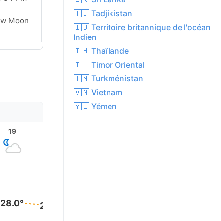
🇹🇯 Tadjikistan
ew Moon
New Moon
🇮🇴 Territoire britannique de l'océan
Indien
🇹🇭 Thaïlande
🇹🇱 Timor Oriental
🇹🇲 Turkménistan
🇻🇳 Vietnam
🇾🇪 Yémen
19
20
21
22
23
28.0°
28.0°
28.0°
27.0°
27.0°
27.0°