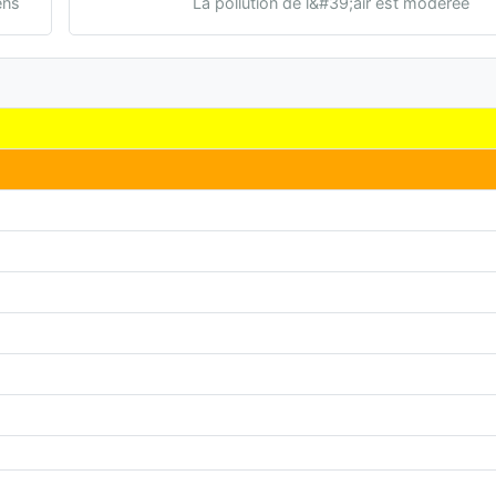
ens
La pollution de l&#39;air est modérée