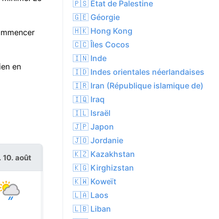
🇵🇸 État de Palestine
🇬🇪 Géorgie
🇭🇰 Hong Kong
 commencer
🇨🇨 Îles Cocos
🇮🇳 Inde
ien en
🇮🇩 Indes orientales néerlandaises
🇮🇷 Iran (République islamique de)
🇮🇶 Iraq
🇮🇱 Israël
🇯🇵 Japon
🇯🇴 Jordanie
🇰🇿 Kazakhstan
. 10. août
mar. 11. août
🇰🇬 Kirghizstan
🇰🇼 Koweït
🇱🇦 Laos
🇱🇧 Liban