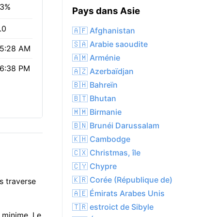
3%
Pays dans Asie
.0
🇦🇫 Afghanistan
🇸🇦 Arabie saoudite
5:28 AM
🇦🇲 Arménie
6:38 PM
🇦🇿 Azerbaïdjan
🇧🇭 Bahreïn
🇧🇹 Bhutan
🇲🇲 Birmanie
🇧🇳 Brunéi Darussalam
🇰🇭 Cambodge
🇨🇽 Christmas, île
🇨🇾 Chypre
🇰🇷 Corée (République de)
s traverse
🇦🇪 Émirats Arabes Unis
🇹🇷 estroict de Sibyle
 minime. Le