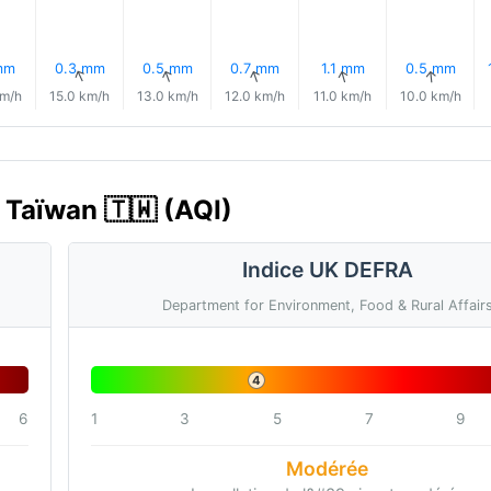
mm
0.3 mm
0.5 mm
0.7 mm
1.1 mm
0.5 mm
↑
↑
↑
↑
↑
↑
km/h
15.0 km/h
13.0 km/h
12.0 km/h
11.0 km/h
10.0 km/h
, Taïwan 🇹🇼 (AQI)
Indice UK DEFRA
Department for Environment, Food & Rural Affair
4
6
1
3
5
7
9
Modérée