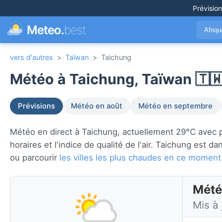
Prévisio
Meteo.
best
Afriq
vers d'autres
>
Taïwan
>
Taichung
Météo à Taichung, Taïwan 🇹
Prévisions
Météo en août
Météo en septembre
Météo en direct à Taichung, actuellement 29°C avec pa
horaires et l'indice de qualité de l'air. Taichung est d
ou parcourir
les villes les plus chaudes en ce moment
Mété
Mis à 