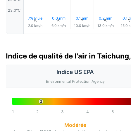
23.0°C
7% Pluie
0.0 mm
0.1 mm
0.2 mm
0.1 
↑
↑
↑
↑
2.0 km/h
6.0 km/h
10.0 km/h
13.0 km/h
15.0 
Indice de qualité de l'air in Taichung
Indice US EPA
Environmental Protection Agency
2
1
2
3
4
5
Modérée