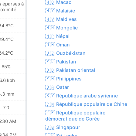
🇲🇴 Macao
s éparses à
Pluies éparses à
roximité
proximité
🇲🇾 Malaisie
🇲🇻 Maldives
34.8°C
34.4°C
🇲🇳 Mongolie
🇳🇵 Népal
29.4°C
30.2°C
🇴🇲 Oman
24.2°C
26.2°C
🇺🇿 Ouzbékistan
🇵🇰 Pakistan
65%
59%
🇧🇩 Pakistan oriental
🇵🇭 Philippines
6.6 kph
24.1 kph
🇶🇦 Qatar
3.3 mm
0.2 mm
🇸🇾 République arabe syrienne
🇨🇳 République populaire de Chine
7.0
8.0
🇰🇵 République populaire
démocratique de Corée
5:30 AM
05:30 AM
🇸🇬 Singapour
6:34 PM
06:34 PM
🇱🇰 Sri Lanka