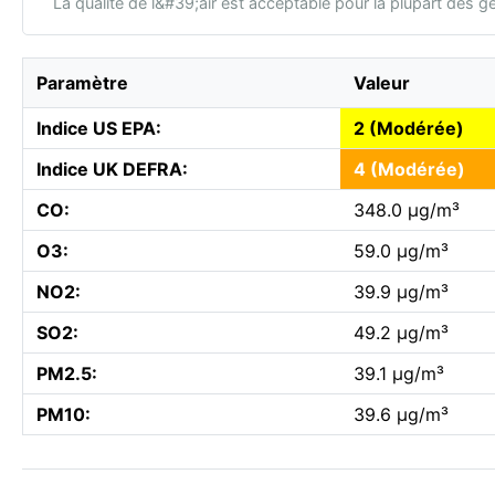
La qualité de l&#39;air est acceptable pour la plupart des g
Paramètre
Valeur
Indice US EPA:
2 (Modérée)
Indice UK DEFRA:
4 (Modérée)
CO:
348.0 µg/m³
O3:
59.0 µg/m³
NO2:
39.9 µg/m³
SO2:
49.2 µg/m³
PM2.5:
39.1 µg/m³
PM10:
39.6 µg/m³