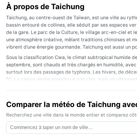
À propos de Taichung
Taichung, au centre-ouest de Taïwan, est une ville au ryth
bassin entouré de collines, elle séduit par ses espaces ve
de la gare. Le parc de la Culture, le village arc-en-ciel et
une atmosphère créative, mêlant traditions chinoises et 
vibrent d’une énergie gourmande. Taichung est aussi un poi
Sous la classification Cwa, le climat subtropical humide d
septembre, sont chauds et très chargés en humidité, avec
surtout lors des passages de typhons. Les hivers, de déce
°C. La saison sèche apporte un ciel clair, mais un vêtement l
les tissus respirants et un parapluie imperméable.
La meilleure période pour visiter Taichung s’étend d’octob
Comparer la météo de Taichung avec 
diminue et les pluies se font rares. Le printemps est aussi
juillet et octobre, peuvent perturber les déplacements et a
Recherchez une ville dans le monde entier et comparez côte 
absents. Les brumes matinales sont possibles en hiver, ma