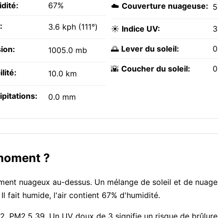
dité:
67%
☁️
Couverture nuageuse:
5
:
3.6 kph (111°)
☀️
Indice UV:
3
🌅
Lever du soleil:
0
ion:
1005.0 mb
🌇
Coucher du soleil:
0
ilité:
10.0 km
ipitations:
0.0 mm
 moment ?
lement nuageux au-dessus. Un mélange de soleil et de nuage
 Il fait humide, l'air contient 67% d'humidité.
2, PM2.5 39. Un UV doux de 3 signifie un risque de brûlure