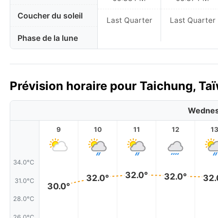
Coucher du soleil
Last Quarter
Last Quarter
Phase de la lune
Prévision horaire pour Taichung, Taï
Wednes
9
10
11
12
1
34.0°C
32.0°
32.0°
32.0°
32.
31.0°C
30.0°
28.0°C
26.0°C