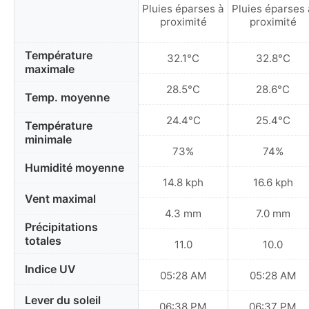
Pluies éparses à
Pluies éparses 
proximité
proximité
Température
32.1°C
32.8°C
maximale
28.5°C
28.6°C
Temp. moyenne
24.4°C
25.4°C
Température
minimale
73%
74%
Humidité moyenne
14.8 kph
16.6 kph
Vent maximal
4.3 mm
7.0 mm
Précipitations
totales
11.0
10.0
Indice UV
05:28 AM
05:28 AM
Lever du soleil
06:38 PM
06:37 PM