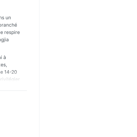
ns un
 branché
le respire
gjia
i à
tes,
de 14-20
rivilégier
midité
n entre
o sont