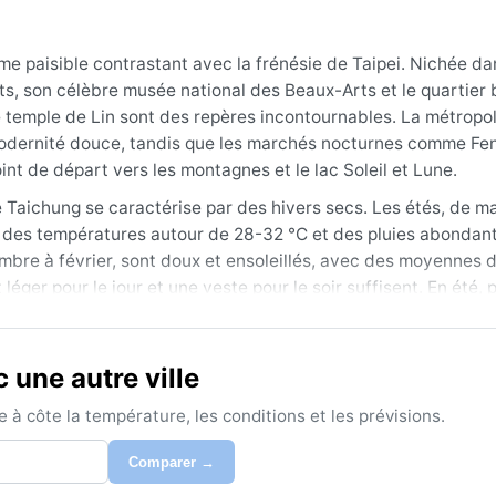
me paisible contrastant avec la frénésie de Taipei. Nichée da
rts, son célèbre musée national des Beaux-Arts et le quartier
 le temple de Lin sont des repères incontournables. La métropo
modernité douce, tandis que les marchés nocturnes comme Fen
nt de départ vers les montagnes et le lac Soleil et Lune.
e Taichung se caractérise par des hivers secs. Les étés, de ma
 des températures autour de 28-32 °C et des pluies abondan
mbre à février, sont doux et ensoleillés, avec des moyennes 
éger pour le jour et une veste pour le soir suffisent. En été, p
re à décembre : les températures sont agréables, le taux d’hu
une autre ville
 plaisant, mais plus humide. Les typhons, qui touchent la régio
pporter des vents violents. En revanche, la neige et le sirocc
à côte la température, les conditions et les prévisions.
is sans gêner la découverte de cette ville au charme discret.
Comparer →