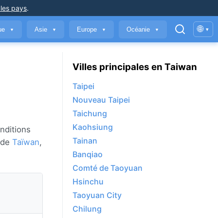
 les pays
.
🌐
que
Asie
Europe
Océanie
▾
▼
▼
▼
▼
Villes principales en Taiwan
Taipei
Nouveau Taipei
Taichung
Kaohsiung
nditions
Tainan
s de
Taïwan
,
Banqiao
Comté de Taoyuan
Hsinchu
Taoyuan City
Chilung