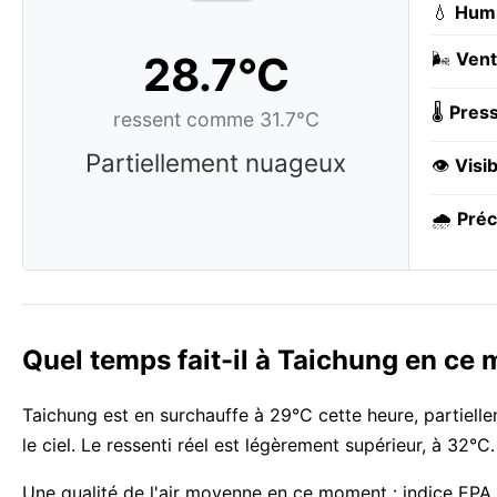
💧
Humi
28.7°C
🌬️
Vent
🌡️
Press
ressent comme 31.7°C
Partiellement nuageux
👁️
Visib
🌧️
Préc
Quel temps fait-il à Taichung en ce
Taichung est en surchauffe à 29°C cette heure, partiel
le ciel. Le ressenti réel est légèrement supérieur, à 32°C.
Une qualité de l'air moyenne en ce moment : indice EPA 