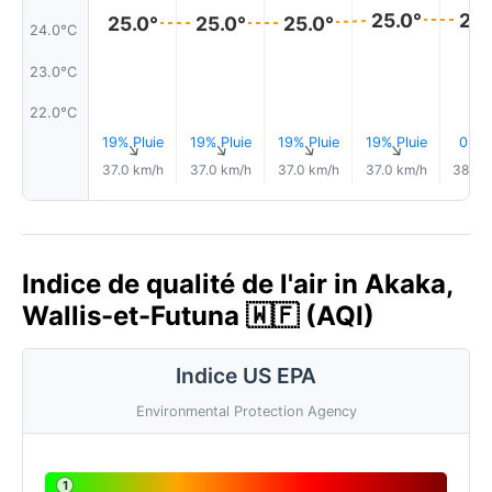
25.0°
25.
25.0°
25.0°
25.0°
24.0°C
23.0°C
22.0°C
19% Pluie
19% Pluie
19% Pluie
19% Pluie
0.0
↑
↑
↑
↑
37.0 km/h
37.0 km/h
37.0 km/h
37.0 km/h
38.0 
Indice de qualité de l'air in Akaka,
Wallis-et-Futuna 🇼🇫 (AQI)
Indice US EPA
Environmental Protection Agency
1