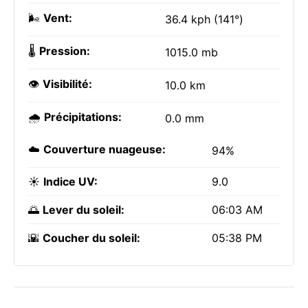
🌬️
Vent:
36.4 kph (141°)
🌡️
Pression:
1015.0 mb
👁️
Visibilité:
10.0 km
🌧️
Précipitations:
0.0 mm
☁️
Couverture nuageuse:
94%
☀️
Indice UV:
9.0
🌅
Lever du soleil:
06:03 AM
🌇
Coucher du soleil:
05:38 PM