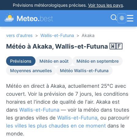
Prévisions météorologiques précises
.
Voir tous les pays
.
☰
Meteo.
best
🌐
vers d'autres
>
Wallis-et-Futuna
>
Akaka
Météo à Akaka, Wallis-et-Futuna 🇼🇫
Prévisions
Météo en août
Météo en septembre
Moyennes annuelles
Météo Wallis-et-Futuna
Météo en direct à Akaka, actuellement 25°C avec
couvert. Voir la prévision de 7 jours, les conditions
horaires et l'indice de qualité de l'air. Akaka est
dans
Wallis-et-Futuna
— voir la météo dans toutes
les grandes villes de
Wallis-et-Futuna
, ou parcourir
les villes les plus chaudes en ce moment
dans le
monde.