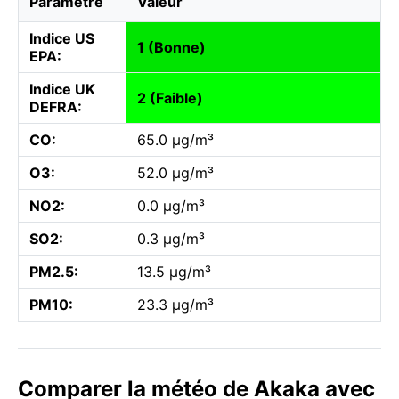
Paramètre
Valeur
Indice US
1 (Bonne)
EPA:
Indice UK
2 (Faible)
DEFRA:
CO:
65.0 µg/m³
O3:
52.0 µg/m³
NO2:
0.0 µg/m³
SO2:
0.3 µg/m³
PM2.5:
13.5 µg/m³
PM10:
23.3 µg/m³
Comparer la météo de Akaka avec