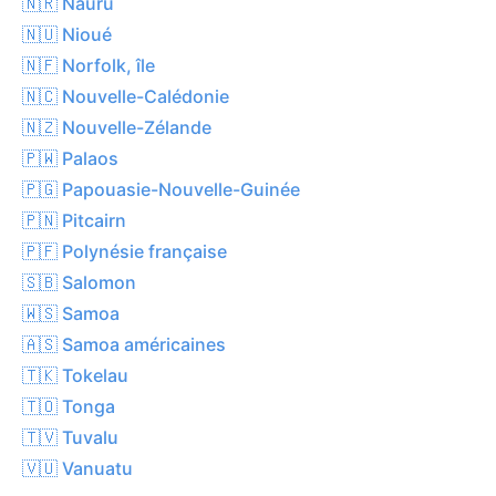
🇳🇷 Nauru
🇳🇺 Nioué
🇳🇫 Norfolk, île
🇳🇨 Nouvelle-Calédonie
🇳🇿 Nouvelle-Zélande
🇵🇼 Palaos
🇵🇬 Papouasie-Nouvelle-Guinée
🇵🇳 Pitcairn
🇵🇫 Polynésie française
🇸🇧 Salomon
🇼🇸 Samoa
🇦🇸 Samoa américaines
🇹🇰 Tokelau
🇹🇴 Tonga
🇹🇻 Tuvalu
🇻🇺 Vanuatu