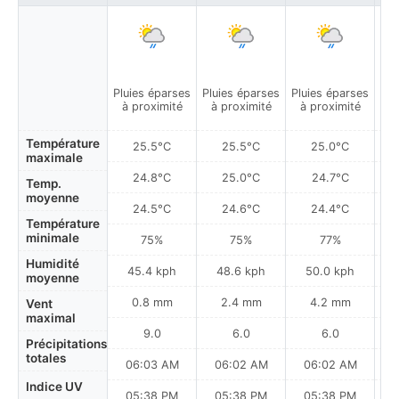
Pluies éparses
Pluies éparses
Pluies éparses
Plu
à proximité
à proximité
à proximité
à
Température
25.5°C
25.5°C
25.0°C
maximale
24.8°C
25.0°C
24.7°C
Temp.
moyenne
24.5°C
24.6°C
24.4°C
Température
minimale
75%
75%
77%
Humidité
45.4 kph
48.6 kph
50.0 kph
moyenne
0.8 mm
2.4 mm
4.2 mm
Vent
maximal
9.0
6.0
6.0
Précipitations
totales
06:03 AM
06:02 AM
06:02 AM
Indice UV
05:38 PM
05:38 PM
05:38 PM