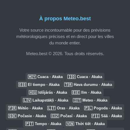
À propos Meteo.best
Votre source incontournable pour des prévisions
météorologiques précises et en direct pour les villes
du monde entier.
Meteo.best © 2026. Tous droits réservés.
🇲🇾
🇮🇩
Cuaca · Akaka
Cuaca · Akaka
🇪🇸
🇹🇷
El tiempo · Akaka
Hava durumu · Akaka
🇭🇺
🇪🇪
Időjárás · Akaka
Ilm · Akaka
🇱🇻
🇮🇹
Laikapstākļi · Akaka
Meteo · Akaka
🇫🇷
🇱🇹
🇵🇱
Météo · Akaka
Oras · Akaka
Pogoda · Akaka
🇸🇰
🇨🇿
🇫🇮
Počasie · Akaka
Počasí · Akaka
Sää · Akaka
🇵🇹
🇻🇳
Tempo · Akaka
Thời tiết · Akaka