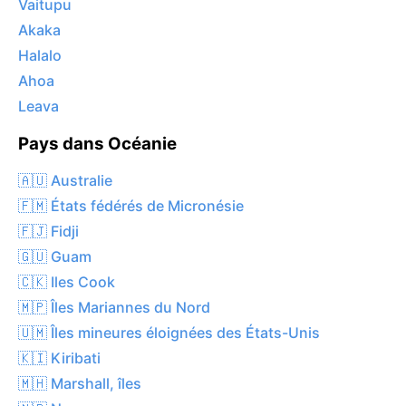
Vaitupu
Akaka
Halalo
Ahoa
Leava
Pays dans Océanie
🇦🇺 Australie
🇫🇲 États fédérés de Micronésie
🇫🇯 Fidji
🇬🇺 Guam
🇨🇰 Iles Cook
🇲🇵 Îles Mariannes du Nord
🇺🇲 Îles mineures éloignées des États-Unis
🇰🇮 Kiribati
🇲🇭 Marshall, îles