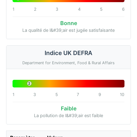
1
2
3
4
5
6
Bonne
La qualité de l&#39;air est jugée satisfaisante
Indice UK DEFRA
Department for Environment, Food & Rural Affairs
2
1
3
5
7
9
10
Faible
La pollution de l&#39;air est faible