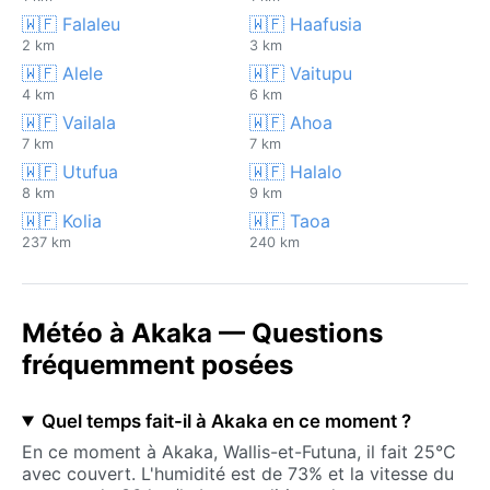
🇼🇫 Falaleu
🇼🇫 Haafusia
2 km
3 km
🇼🇫 Alele
🇼🇫 Vaitupu
4 km
6 km
🇼🇫 Vailala
🇼🇫 Ahoa
7 km
7 km
🇼🇫 Utufua
🇼🇫 Halalo
8 km
9 km
🇼🇫 Kolia
🇼🇫 Taoa
237 km
240 km
Météo à Akaka — Questions
fréquemment posées
Quel temps fait-il à Akaka en ce moment ?
En ce moment à Akaka, Wallis-et-Futuna, il fait 25°C
avec couvert. L'humidité est de 73% et la vitesse du