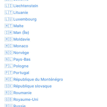
🇱🇮 Liechtenstein
🇱🇹 Lituanie
🇱🇺 Luxembourg
🇲🇹 Malte
🇮🇲 Man (Île)
🇲🇩 Moldavie
🇲🇨 Monaco
🇳🇴 Norvège
🇳🇱 Pays-Bas
🇵🇱 Pologne
🇵🇹 Portugal
🇲🇪 République du Monténégro
🇸🇰 République slovaque
🇷🇴 Roumanie
🇬🇧 Royaume-Uni
🇷🇺 Russie