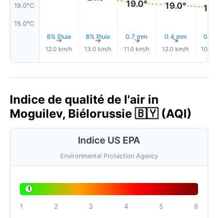
19.0°
19.0°
19.0°C
18.
15.0°C
8% Pluie
8% Pluie
0.7 mm
0.4 mm
0.3
↑
↑
↑
↑
12.0 km/h
13.0 km/h
11.0 km/h
12.0 km/h
10.0 
Indice de qualité de l'air in
Moguilev, Biélorussie 🇧🇾 (AQI)
Indice US EPA
Environmental Protection Agency
1
1
2
3
4
5
6