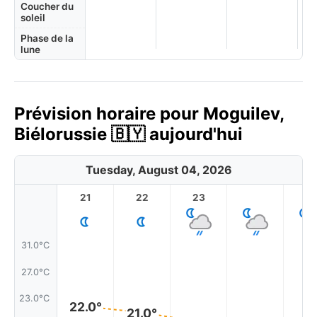
Coucher du
soleil
Phase de la
lune
Prévision horaire pour Moguilev,
Biélorussie 🇧🇾 aujourd'hui
Tuesday, August 04, 2026
21
22
23
1
31.0°C
27.0°C
23.0°C
22.0°
21.0°