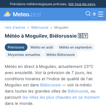
Prévisions météorologiques précises
.
Voir tous les pays
.
☰
Meteo.
best
🌐
vers d'autres
>
Biélorussie
>
Moguilev
Météo à Moguilev, Biélorussie 🇧🇾
Prévisions
Météo en août
Météo en septembre
Moyennes annuelles
Météo Biélorussie
Météo en direct à Moguilev, actuellement 23°C
avec ensoleillé. Voir la prévision de 7 jours, les
conditions horaires et l'indice de qualité de l'air.
Moguilev est dans
Biélorussie
— voir la météo
dans toutes les grandes villes de
Biélorussie
, ou
parcourir
les villes les plus chaudes en ce moment
dans le monde.