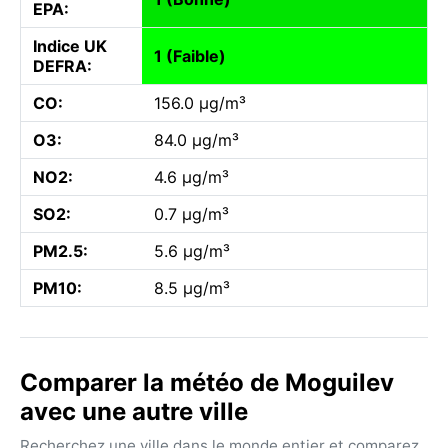
EPA:
Indice UK
1 (Faible)
DEFRA:
CO:
156.0 µg/m³
O3:
84.0 µg/m³
NO2:
4.6 µg/m³
SO2:
0.7 µg/m³
PM2.5:
5.6 µg/m³
PM10:
8.5 µg/m³
Comparer la météo de Moguilev
avec une autre ville
Recherchez une ville dans le monde entier et comparez