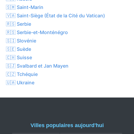
🇸🇲 Saint-Marin
🇻🇦 Saint-Siège (État de la Cité du Vatican)
🇷🇸 Serbie
🇷🇸 Serbie-et-Monténégro
🇸🇮 Slovénie
🇸🇪 Suède
🇨🇭 Suisse
🇸🇯 Svalbard et Jan Mayen
🇨🇿 Tchéquie
🇺🇦 Ukraine
Villes populaires aujourd'hui