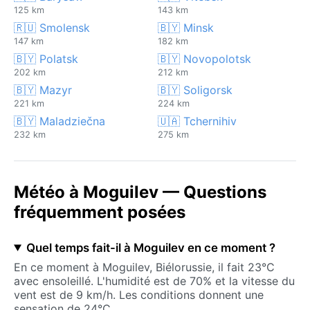
125 km
143 km
🇷🇺 Smolensk
🇧🇾 Minsk
147 km
182 km
🇧🇾 Polatsk
🇧🇾 Novopolotsk
202 km
212 km
🇧🇾 Mazyr
🇧🇾 Soligorsk
221 km
224 km
🇧🇾 Maladziečna
🇺🇦 Tchernihiv
232 km
275 km
Météo à Moguilev — Questions
fréquemment posées
Quel temps fait-il à Moguilev en ce moment ?
En ce moment à Moguilev, Biélorussie, il fait 23°C
avec ensoleillé. L'humidité est de 70% et la vitesse du
vent est de 9 km/h. Les conditions donnent une
sensation de 24°C.