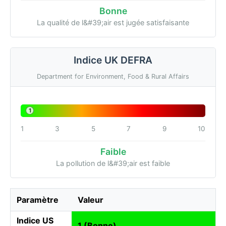
Bonne
La qualité de l&#39;air est jugée satisfaisante
Indice UK DEFRA
Department for Environment, Food & Rural Affairs
1
1
3
5
7
9
10
Faible
La pollution de l&#39;air est faible
Paramètre
Valeur
Indice US
1 (Bonne)