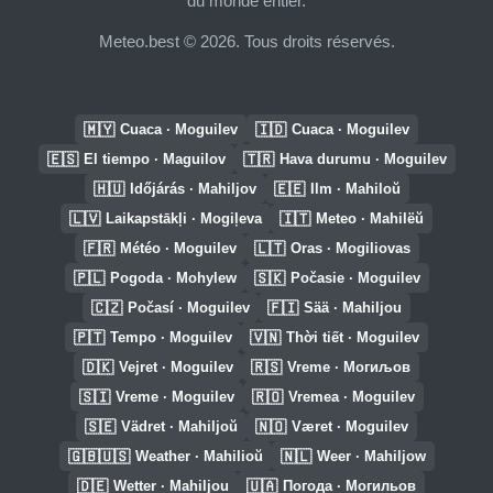
du monde entier.
Meteo.best © 2026. Tous droits réservés.
🇲🇾
🇮🇩
Cuaca · Moguilev
Cuaca · Moguilev
🇪🇸
🇹🇷
El tiempo · Maguilov
Hava durumu · Moguilev
🇭🇺
🇪🇪
Időjárás · Mahiljov
Ilm · Mahiloŭ
🇱🇻
🇮🇹
Laikapstākļi · Mogiļeva
Meteo · Mahilëŭ
🇫🇷
🇱🇹
Météo · Moguilev
Oras · Mogiliovas
🇵🇱
🇸🇰
Pogoda · Mohylew
Počasie · Moguilev
🇨🇿
🇫🇮
Počasí · Moguilev
Sää · Mahiljou
🇵🇹
🇻🇳
Tempo · Moguilev
Thời tiết · Moguilev
🇩🇰
🇷🇸
Vejret · Moguilev
Vreme · Могиљов
🇸🇮
🇷🇴
Vreme · Moguilev
Vremea · Moguilev
🇸🇪
🇳🇴
Vädret · Mahiljoŭ
Været · Moguilev
🇬🇧🇺🇸
🇳🇱
Weather · Mahilioŭ
Weer · Mahiljow
🇩🇪
🇺🇦
Wetter · Mahiljou
Погода · Могильов