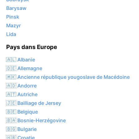
Barysaw
Pinsk
Mazyr
Lida
Pays dans Europe
🇦🇱 Albanie
🇩🇪 Allemagne
🇲🇰 Ancienne république yougoslave de Macédoine
🇦🇩 Andorre
🇦🇹 Autriche
🇯🇪 Bailliage de Jersey
🇧🇪 Belgique
🇧🇦 Bosnie-Herzégovine
🇧🇬 Bulgarie
🇭🇷 Croatie