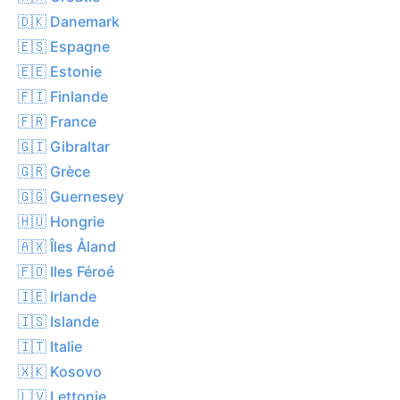
🇩🇰 Danemark
🇪🇸 Espagne
🇪🇪 Estonie
🇫🇮 Finlande
🇫🇷 France
🇬🇮 Gibraltar
🇬🇷 Grèce
🇬🇬 Guernesey
🇭🇺 Hongrie
🇦🇽 Îles Åland
🇫🇴 Iles Féroé
🇮🇪 Irlande
🇮🇸 Islande
🇮🇹 Italie
🇽🇰 Kosovo
🇱🇻 Lettonie