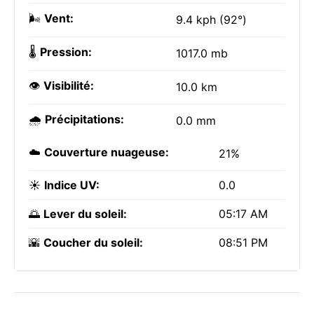
🌬️
Vent:
9.4 kph (92°)
🌡️
Pression:
1017.0 mb
👁️
Visibilité:
10.0 km
🌧️
Précipitations:
0.0 mm
☁️
Couverture nuageuse:
21%
☀️
Indice UV:
0.0
🌅
Lever du soleil:
05:17 AM
🌇
Coucher du soleil:
08:51 PM