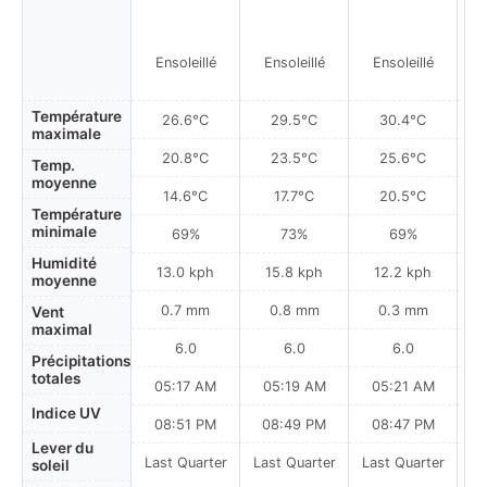
Ensoleillé
Ensoleillé
Ensoleillé
Température
26.6°C
29.5°C
30.4°C
maximale
20.8°C
23.5°C
25.6°C
Temp.
moyenne
14.6°C
17.7°C
20.5°C
Température
minimale
69%
73%
69%
Humidité
13.0 kph
15.8 kph
12.2 kph
moyenne
0.7 mm
0.8 mm
0.3 mm
Vent
maximal
6.0
6.0
6.0
Précipitations
totales
05:17 AM
05:19 AM
05:21 AM
0
Indice UV
08:51 PM
08:49 PM
08:47 PM
Lever du
Last Quarter
Last Quarter
Last Quarter
soleil