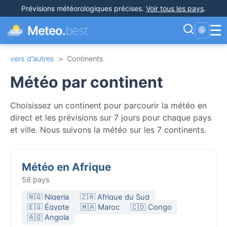
Prévisions météorologiques précises
.
Voir tous les pays
.
☰
Meteo.
best
🌐
vers d'autres
>
Continents
Météo par continent
Choisissez un continent pour parcourir la météo en
direct et les prévisions sur 7 jours pour chaque pays
et ville. Nous suivons la météo sur les 7 continents.
Météo en Afrique
58 pays
🇳🇬 Nigeria
🇿🇦 Afrique du Sud
🇪🇬 Égypte
🇲🇦 Maroc
🇨🇩 Congo
🇦🇴 Angola