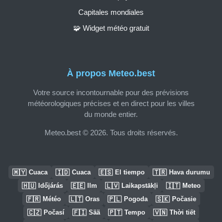
Capitales mondiales
🧩 Widget météo gratuit
À propos Meteo.best
Votre source incontournable pour des prévisions
météorologiques précises et en direct pour les villes
du monde entier.
Meteo.best © 2026. Tous droits réservés.
🇲🇾
🇮🇩
🇪🇸
🇹🇷
Cuaca
Cuaca
El tiempo
Hava durumu
🇭🇺
🇪🇪
🇱🇻
🇮🇹
Időjárás
Ilm
Laikapstākļi
Meteo
🇫🇷
🇱🇹
🇵🇱
🇸🇰
Météo
Oras
Pogoda
Počasie
🇨🇿
🇫🇮
🇵🇹
🇻🇳
Počasí
Sää
Tempo
Thời tiết