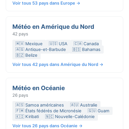
Voir tous 53 pays dans Europe →
Météo en Amérique du Nord
42 pays
🇲🇽 Mexique
🇺🇸 USA
🇨🇦 Canada
🇦🇬 Antigue-et-Barbude
🇧🇸 Bahamas
🇧🇿 Belize
Voir tous 42 pays dans Amérique du Nord →
Météo en Océanie
26 pays
🇦🇸 Samoa américaines
🇦🇺 Australie
🇫🇲 États fédérés de Micronésie
🇬🇺 Guam
🇰🇮 Kiribati
🇳🇨 Nouvelle-Calédonie
Voir tous 26 pays dans Océanie →