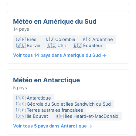
Météo en Amérique du Sud
14 pays
🇧🇷 Brésil
🇨🇴 Colombie
🇦🇷 Argentine
🇧🇴 Bolivie
🇨🇱 Chili
🇪🇨 Équateur
Voir tous 14 pays dans Amérique du Sud →
Météo en Antarctique
5 pays
🇦🇶 Antarctique
🇬🇸 Géorgie du Sud et îles Sandwich du Sud
🇹🇫 Terres australes françaises
🇧🇻 Ile Bouvet
🇭🇲 Îles Heard-et-MacDonald
Voir tous 5 pays dans Antarctique →