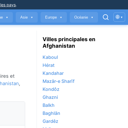
 les pays
.
🌐
que
Asie
Europe
Océanie
▾
▼
▼
▼
▼
Villes principales en
Afghanistan
Kaboul
Hérat
Kandahar
ires et
Mazār-e Sharīf
hanistan
,
Kondôz
Ghazni
Balkh
Baghlān
Gardêz