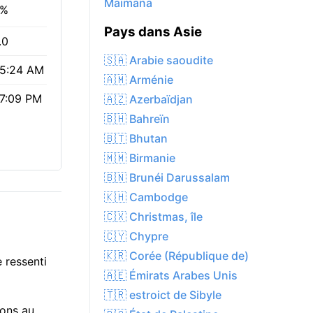
Maïmana
2%
Pays dans Asie
.0
🇸🇦 Arabie saoudite
5:24 AM
🇦🇲 Arménie
7:09 PM
🇦🇿 Azerbaïdjan
🇧🇭 Bahreïn
🇧🇹 Bhutan
🇲🇲 Birmanie
🇧🇳 Brunéi Darussalam
🇰🇭 Cambodge
🇨🇽 Christmas, île
🇨🇾 Chypre
🇰🇷 Corée (République de)
 ressenti
🇦🇪 Émirats Arabes Unis
🇹🇷 estroict de Sibyle
ions au