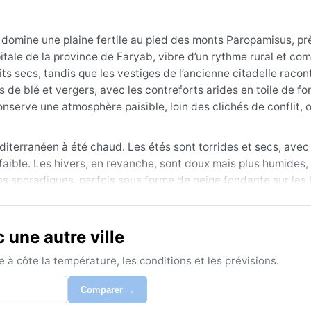
omine une plaine fertile au pied des monts Paropamisus, prè
itale de la province de Faryab, vibre d’un rythme rural et co
ts secs, tandis que les vestiges de l’ancienne citadelle racon
de blé et vergers, avec les contreforts arides en toile de fo
nserve une atmosphère paisible, loin des clichés de conflit, o
terranéen à été chaud. Les étés sont torrides et secs, avec
s faible. Les hivers, en revanche, sont doux mais plus humides
ns sporadiques, parfois sous forme de neige fondante sur les 
t des nuits fraîches. Pour les préparatifs, des vêtements lége
ble et des pulls suffisent pour l’hiver. Les pluies, concentré
viron 300 mm par an.
une autre ville
 d’avril à mai, puis de septembre à octobre, quand les tempé
à côte la température, les conditions et les prévisions.
mais les soirées restent supportables. Maymana n’est pas suje
en revanche, des tempêtes de poussière surgissent parfois 
Comparer →
. La neige y est rare en ville, mais possible sur les collines