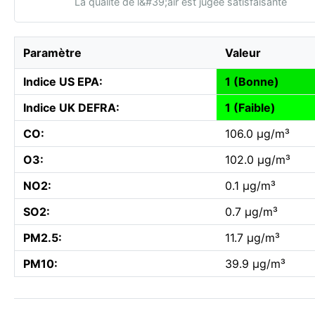
La qualité de l&#39;air est jugée satisfaisante
Paramètre
Valeur
Indice US EPA:
1 (Bonne)
Indice UK DEFRA:
1 (Faible)
CO:
106.0 µg/m³
O3:
102.0 µg/m³
NO2:
0.1 µg/m³
SO2:
0.7 µg/m³
PM2.5:
11.7 µg/m³
PM10:
39.9 µg/m³