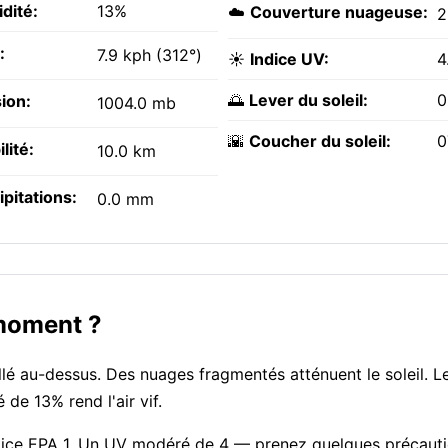
dité:
13%
☁️
Couverture nuageuse:
:
7.9 kph (312°)
☀️
Indice UV:
4
🌅
Lever du soleil:
0
ion:
1004.0 mb
🌇
Coucher du soleil:
0
ilité:
10.0 km
ipitations:
0.0 mm
 moment ?
lé au-dessus. Des nuages fragmentés atténuent le soleil. Le
de 13% rend l'air vif.
, indice EPA 1. Un UV modéré de 4 — prenez quelques précaut