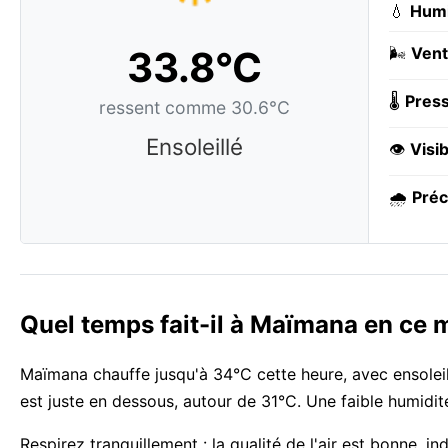
💧
Humi
33.8°C
🌬️
Vent
🌡️
Press
ressent comme 30.6°C
Ensoleillé
👁️
Visib
🌧️
Préc
Quel temps fait-il à Maïmana en ce
Maïmana chauffe jusqu'à 34°C cette heure, avec ensoleil
est juste en dessous, autour de 31°C. Une faible humidité 
Respirez tranquillement : la qualité de l'air est bonne