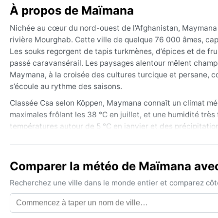
À propos de Maïmana
Nichée au cœur du nord-ouest de l’Afghanistan, Maymana d
rivière Mourghab. Cette ville de quelque 76 000 âmes, cap
Les souks regorgent de tapis turkmènes, d’épices et de frui
passé caravansérail. Les paysages alentour mêlent champs 
Maymana, à la croisée des cultures turcique et persane, co
s’écoule au rythme des saisons.
Classée Csa selon Köppen, Maymana connaît un climat médi
maximales frôlant les 38 °C en juillet, et une humidité trè
températures autour de 5 °C en janvier et des précipitatio
Le printemps et l’automne offrent des journées agréables e
coton et un chapeau s’imposent en été ; une veste imperméa
décembre à mars, arrosent modérément la région, avec en
Comparer la météo de Maïmana avec 
Le meilleur moment pour une visite météorologique s’étend
Recherchez une ville dans le monde entier et comparez côte 
sont douces et le ciel dégagé. L’été peut être accablant, 
phénomènes extrêmes comme les ouragans ou la mousson ; 
chaude, et un brouillard matinal enveloppe la vallée en hiver