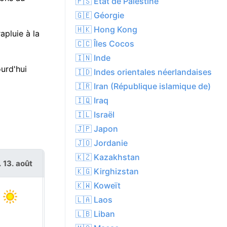
🇵🇸 État de Palestine
🇬🇪 Géorgie
🇭🇰 Hong Kong
apluie à la
🇨🇨 Îles Cocos
🇮🇳 Inde
urd'hui
🇮🇩 Indes orientales néerlandaises
🇮🇷 Iran (République islamique de)
🇮🇶 Iraq
🇮🇱 Israël
🇯🇵 Japon
🇯🇴 Jordanie
🇰🇿 Kazakhstan
. 13. août
ven. 14. août
🇰🇬 Kirghizstan
🇰🇼 Koweït
🇱🇦 Laos
🇱🇧 Liban