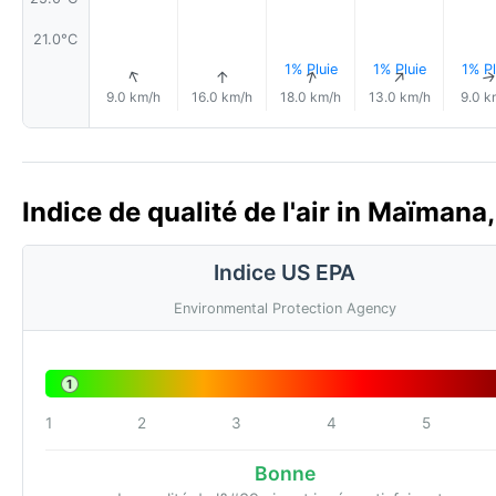
21.0°C
1% Pluie
1% Pluie
1% Pl
↑
↑
↑
↑
9.0 km/h
16.0 km/h
18.0 km/h
13.0 km/h
9.0 k
Indice de qualité de l'air in Maïmana
Indice US EPA
Environmental Protection Agency
1
1
2
3
4
5
Bonne