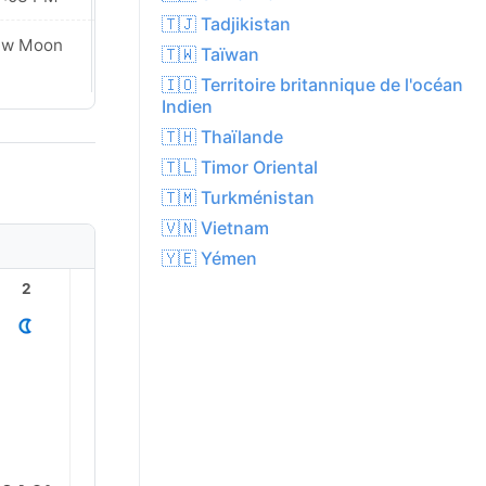
🇹🇯 Tadjikistan
Waxing
ew Moon
🇹🇼 Taïwan
Crescent
🇮🇴 Territoire britannique de l'océan
Indien
🇹🇭 Thaïlande
🇹🇱 Timor Oriental
🇹🇲 Turkménistan
🇻🇳 Vietnam
🇾🇪 Yémen
2
3
4
5
6
7
29.0°
25.0°