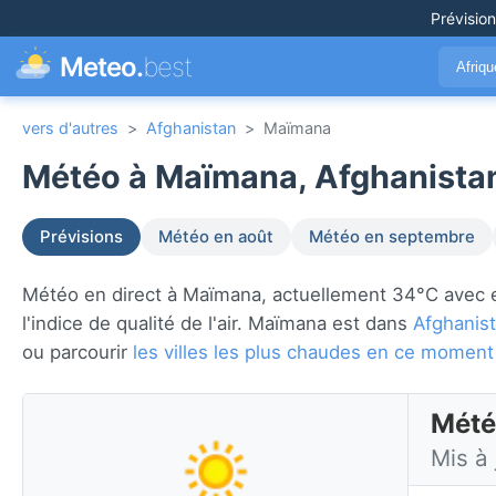
Prévisio
Meteo.
best
Afriq
vers d'autres
>
Afghanistan
>
Maïmana
Météo à Maïmana, Afghanistan
Prévisions
Météo en août
Météo en septembre
Météo en direct à Maïmana, actuellement 34°C avec enso
l'indice de qualité de l'air. Maïmana est dans
Afghanis
ou parcourir
les villes les plus chaudes en ce moment
Mété
Mis à 