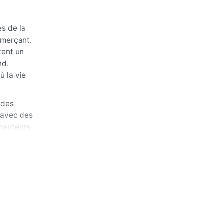
s de la
mmerçant.
tent un
nd.
ù la vie
 des
, avec des
hauteurs.
rs en
es de
ratures
tte à des
en saison