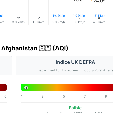
24.0°
uie
1% Pluie
1% Pluie
1% Pluie
↑
↑
↑
↑
↑
↑
m/h
3.0 km/h
1.0 km/h
2.0 km/h
3.0 km/h
4.0 km/h
, Afghanistan 🇦🇫 (AQI)
Indice UK DEFRA
Department for Environment, Food & Rural Affair
1
6
1
3
5
7
9
Faible