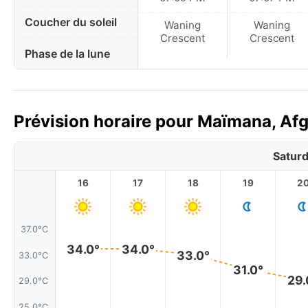
Coucher du soleil
Waning
Waning
Crescent
Crescent
Phase de la lune
Prévision horaire pour Maïmana, Afg
Saturd
16
17
18
19
2
37.0°C
34.0°
34.0°
33.0°
33.0°C
31.0°
29.
29.0°C
25.0°C