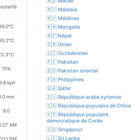
🇲🇴 Macao
soleillé
Ensoleillé
🇲🇾 Malaisie
🇲🇻 Maldives
36.0°C
35.7°C
🇲🇳 Mongolie
🇳🇵 Népal
30.2°C
30.1°C
🇴🇲 Oman
🇺🇿 Ouzbékistan
23.3°C
23.2°C
🇵🇰 Pakistan
15%
18%
🇧🇩 Pakistan oriental
🇵🇭 Philippines
9.8 kph
24.8 kph
🇶🇦 Qatar
0.0 mm
0.0 mm
🇸🇾 République arabe syrienne
🇨🇳 République populaire de Chine
9.0
9.0
🇰🇵 République populaire
démocratique de Corée
5:27 AM
05:28 AM
🇸🇬 Singapour
🇱🇰 Sri Lanka
7:03 PM
07:02 PM