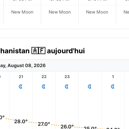
New Moon
New Moon
New Moon
N
hanistan 🇦🇫 aujourd'hui
ay, August 08, 2026
0
21
22
23
1
0°
28.0°
27.0°
26.0°
25.0°