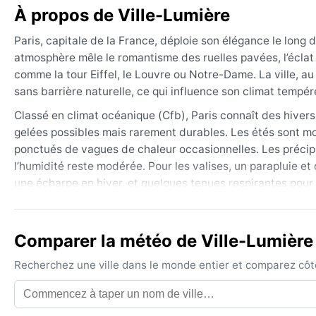
À propos de Ville-Lumière
Paris, capitale de la France, déploie son élégance le long 
atmosphère mêle le romantisme des ruelles pavées, l’écl
comme la tour Eiffel, le Louvre ou Notre-Dame. La ville, a
sans barrière naturelle, ce qui influence son climat tempér
Classé en climat océanique (Cfb), Paris connaît des hivers
gelées possibles mais rarement durables. Les étés sont m
ponctués de vagues de chaleur occasionnelles. Les précipi
l’humidité reste modérée. Pour les valises, un parapluie e
une écharpe en hiver, et quelques tenues respirantes pour l
La meilleure période pour explorer Paris météo se situe au
quand les températures sont clémentes et les pluies moins 
Comparer la météo de Ville-Lumière 
gris et humide, connaît parfois des épisodes de brouillar
d’ouragan, seulement quelques tempêtes atlantiques qui ba
Recherchez une ville dans le monde entier et comparez côte 
mais un vent d’ouest apporte régulièrement une douceur 