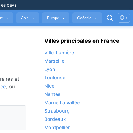
 les pays
.
🌐
que
Asie
Europe
Océanie
▾
▼
▼
▼
▼
Villes principales en France
Ville-Lumière
Marseille
Lyon
Toulouse
raires et
Nice
nce
, ou
Nantes
Marne La Vallée
Strasbourg
Bordeaux
Montpellier