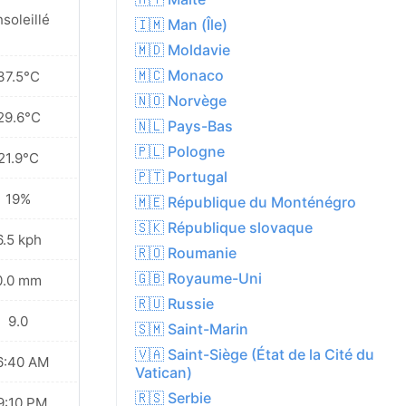
soleillé
🇮🇲 Man (Île)
🇲🇩 Moldavie
🇲🇨 Monaco
37.5°C
🇳🇴 Norvège
29.6°C
🇳🇱 Pays-Bas
🇵🇱 Pologne
21.9°C
🇵🇹 Portugal
19%
🇲🇪 République du Monténégro
🇸🇰 République slovaque
6.5 kph
🇷🇴 Roumanie
🇬🇧 Royaume-Uni
0.0 mm
🇷🇺 Russie
9.0
🇸🇲 Saint-Marin
🇻🇦 Saint-Siège (État de la Cité du
6:40 AM
Vatican)
🇷🇸 Serbie
9:10 PM