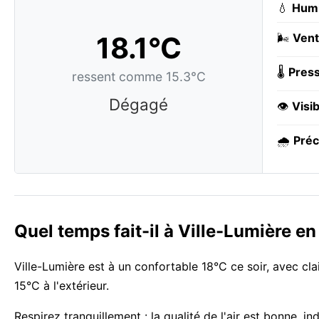
💧
Humi
18.1°C
🌬️
Vent
🌡️
Press
ressent comme 15.3°C
Dégagé
👁️
Visib
🌧️
Préc
Quel temps fait-il à Ville-Lumière e
Ville-Lumière est à un confortable 18°C ce soir, avec cla
15°C à l'extérieur.
Respirez tranquillement : la qualité de l'air est bonne, 