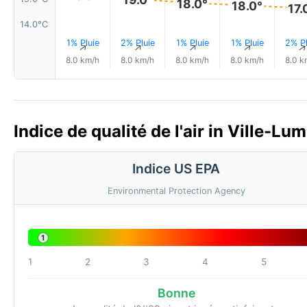
18.0°
18.0°
17.
14.0°C
1% Pluie
2% Pluie
1% Pluie
1% Pluie
2% Pl
↑
↑
↑
↑
8.0 km/h
8.0 km/h
8.0 km/h
8.0 km/h
8.0 k
Indice de qualité de l'air in Ville-Lu
Indice US EPA
Environmental Protection Agency
1
1
2
3
4
5
Bonne