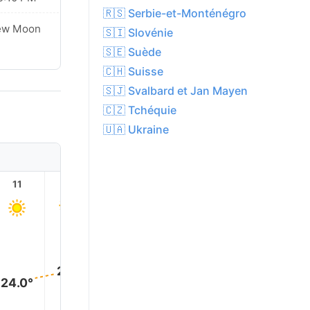
🇷🇸 Serbie-et-Monténégro
ew Moon
🇸🇮 Slovénie
🇸🇪 Suède
🇨🇭 Suisse
🇸🇯 Svalbard et Jan Mayen
🇨🇿 Tchéquie
🇺🇦 Ukraine
11
12
13
14
15
16
32.0°
31.0°
30.0°
28.0°
26.0°
24.0°