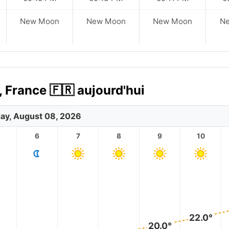
New Moon
New Moon
New Moon
N
, France 🇫🇷 aujourd'hui
ay, August 08, 2026
6
7
8
9
10
22.0°
20.0°