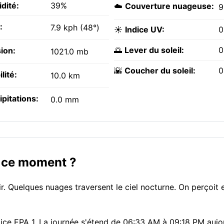
dité:
39%
☁️
Couverture nuageuse:
:
7.9 kph (48°)
☀️
Indice UV:
0
🌅
Lever du soleil:
0
ion:
1021.0 mb
🌇
Coucher du soleil:
0
ilité:
10.0 km
ipitations:
0.0 mm
n ce moment ?
ir. Quelques nuages traversent le ciel nocturne. On perçoit 
indice EPA 1. La journée s'étend de 06:33 AM à 09:18 PM auj