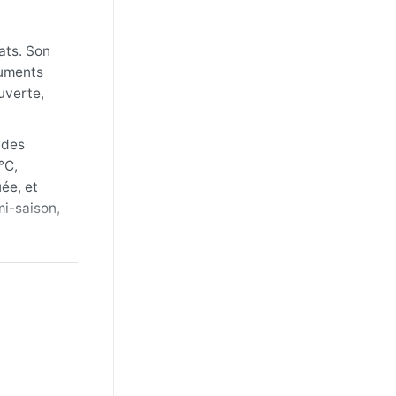
ats. Son
numents
uverte,
 des
°C,
ée, et
mi-saison,
obre),
e l’hiver,
sson ni
 guère,