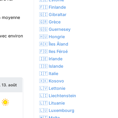
🇫🇮 Finlande
🇬🇮 Gibraltar
la moyenne
🇬🇷 Grèce
🇬🇬 Guernesey
avec environ
🇭🇺 Hongrie
🇦🇽 Îles Åland
🇫🇴 Iles Féroé
🇮🇪 Irlande
🇮🇸 Islande
🇮🇹 Italie
🇽🇰 Kosovo
. 13. août
🇱🇻 Lettonie
🇱🇮 Liechtenstein
🇱🇹 Lituanie
🇱🇺 Luxembourg
🇲🇹 Malte