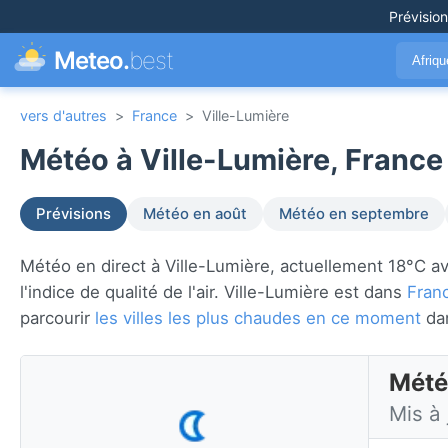
Prévisio
Meteo.
best
Afriq
vers d'autres
>
France
>
Ville-Lumière
Météo à Ville-Lumière, France
Prévisions
Météo en août
Météo en septembre
Météo en direct à Ville-Lumière, actuellement 18°C ave
l'indice de qualité de l'air. Ville-Lumière est dans
Fran
parcourir
les villes les plus chaudes en ce moment
da
Mété
Mis à 