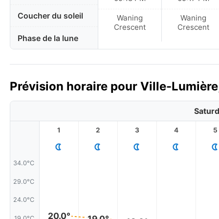
Coucher du soleil
Waning
Waning
Crescent
Crescent
Phase de la lune
Prévision horaire pour Ville-Lumière
Saturd
1
2
3
4
5
34.0°C
29.0°C
24.0°C
20.0°
19.0°
19.0°C