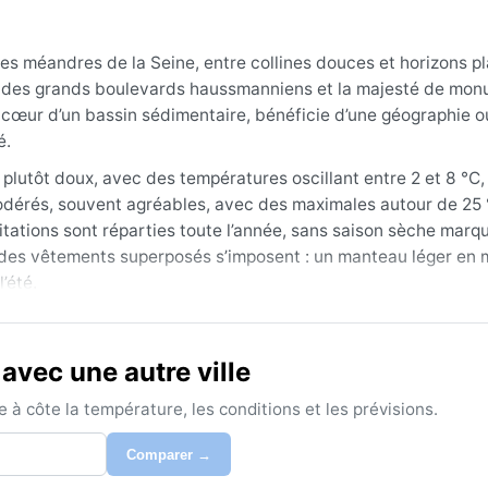
des méandres de la Seine, entre collines douces et horizons pl
at des grands boulevards haussmanniens et la majesté de mo
u cœur d’un bassin sédimentaire, bénéficie d’une géographie o
é.
 plutôt doux, avec des températures oscillant entre 2 et 8 °C,
odérés, souvent agréables, avec des maximales autour de 25 
tations sont réparties toute l’année, sans saison sèche marqu
t des vêtements superposés s’imposent : un manteau léger en 
’été.
 printemps (avril-juin) et en début d’automne (septembre-oct
fréquentes. L’été peut être chaud mais supportable, tandis qu
avec une autre ville
d matinal. Les phénomènes notables restent rares : pas de mou
layent la région de novembre à mars. Le sirocco n’y parvient
à côte la température, les conditions et les prévisions.
humide.
Comparer →