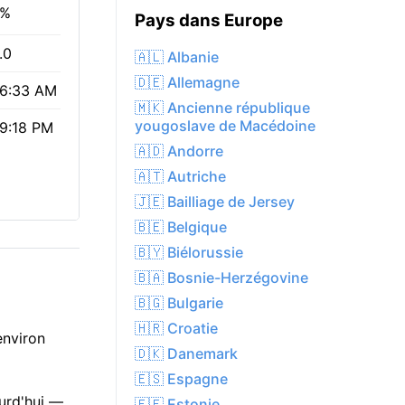
9%
Pays dans Europe
.0
🇦🇱 Albanie
🇩🇪 Allemagne
6:33 AM
🇲🇰 Ancienne république
yougoslave de Macédoine
9:18 PM
🇦🇩 Andorre
🇦🇹 Autriche
🇯🇪 Bailliage de Jersey
🇧🇪 Belgique
🇧🇾 Biélorussie
🇧🇦 Bosnie-Herzégovine
🇧🇬 Bulgarie
🇭🇷 Croatie
environ
🇩🇰 Danemark
🇪🇸 Espagne
ourd'hui —
🇪🇪 Estonie