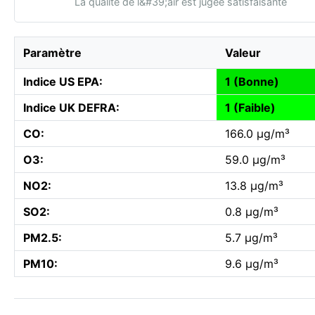
La qualité de l&#39;air est jugée satisfaisante
Paramètre
Valeur
Indice US EPA:
1 (Bonne)
Indice UK DEFRA:
1 (Faible)
CO:
166.0 µg/m³
O3:
59.0 µg/m³
NO2:
13.8 µg/m³
SO2:
0.8 µg/m³
PM2.5:
5.7 µg/m³
PM10:
9.6 µg/m³