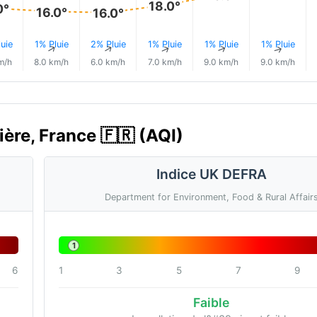
18.0°
0°
16.0°
16.0°
uie
1% Pluie
2% Pluie
1% Pluie
1% Pluie
1% Pluie
↑
↑
↑
↑
↑
↑
m/h
8.0 km/h
6.0 km/h
7.0 km/h
9.0 km/h
9.0 km/h
mière, France 🇫🇷 (AQI)
Indice UK DEFRA
Department for Environment, Food & Rural Affair
1
6
1
3
5
7
9
Faible