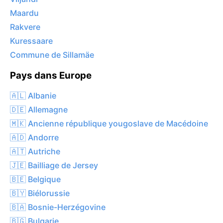
Maardu
Rakvere
Kuressaare
Commune de Sillamäe
Pays dans Europe
🇦🇱 Albanie
🇩🇪 Allemagne
🇲🇰 Ancienne république yougoslave de Macédoine
🇦🇩 Andorre
🇦🇹 Autriche
🇯🇪 Bailliage de Jersey
🇧🇪 Belgique
🇧🇾 Biélorussie
🇧🇦 Bosnie-Herzégovine
🇧🇬 Bulgarie