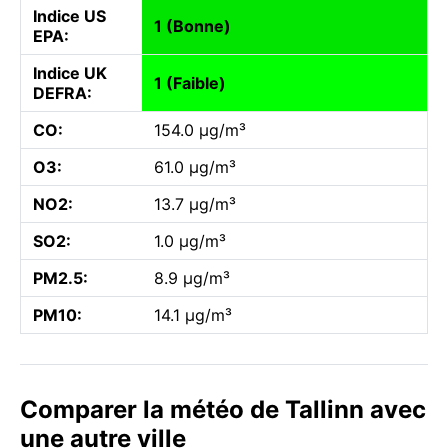
Indice US
1 (Bonne)
EPA:
Indice UK
1 (Faible)
DEFRA:
CO:
154.0 µg/m³
O3:
61.0 µg/m³
NO2:
13.7 µg/m³
SO2:
1.0 µg/m³
PM2.5:
8.9 µg/m³
PM10:
14.1 µg/m³
Comparer la météo de Tallinn avec
une autre ville