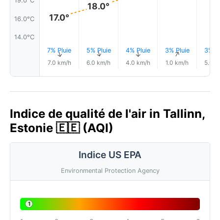
19.0°C
18.0°
17.0°
16.0°C
14.0°C
7% Pluie
5% Pluie
4% Pluie
3% Pluie
3% Pl
↑
↑
↑
↑
7.0 km/h
6.0 km/h
4.0 km/h
1.0 km/h
5.0 k
Indice de qualité de l'air in Tallinn,
Estonie 🇪🇪 (AQI)
Indice US EPA
Environmental Protection Agency
1