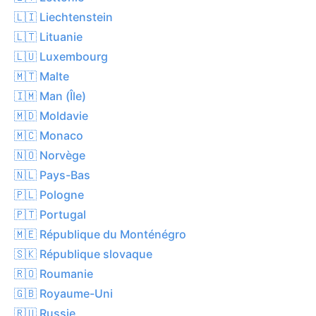
🇱🇮 Liechtenstein
🇱🇹 Lituanie
🇱🇺 Luxembourg
🇲🇹 Malte
🇮🇲 Man (Île)
🇲🇩 Moldavie
🇲🇨 Monaco
🇳🇴 Norvège
🇳🇱 Pays-Bas
🇵🇱 Pologne
🇵🇹 Portugal
🇲🇪 République du Monténégro
🇸🇰 République slovaque
🇷🇴 Roumanie
🇬🇧 Royaume-Uni
🇷🇺 Russie