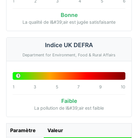
1
2
3
4
5
6
Bonne
La qualité de l&#39;air est jugée satisfaisante
Indice UK DEFRA
Department for Environment, Food & Rural Affairs
1
1
3
5
7
9
10
Faible
La pollution de l&#39;air est faible
Paramètre
Valeur