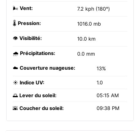
🌬️
Vent:
7.2 kph (180°)
🌡️
Pression:
1016.0 mb
👁️
Visibilité:
10.0 km
🌧️
Précipitations:
0.0 mm
☁️
Couverture nuageuse:
13%
☀️
Indice UV:
1.0
🌅
Lever du soleil:
05:15 AM
🌇
Coucher du soleil:
09:38 PM