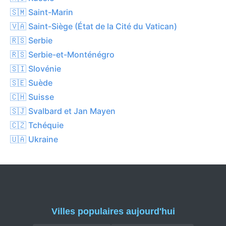
🇸🇲 Saint-Marin
🇻🇦 Saint-Siège (État de la Cité du Vatican)
🇷🇸 Serbie
🇷🇸 Serbie-et-Monténégro
🇸🇮 Slovénie
🇸🇪 Suède
🇨🇭 Suisse
🇸🇯 Svalbard et Jan Mayen
🇨🇿 Tchéquie
🇺🇦 Ukraine
Villes populaires aujourd'hui