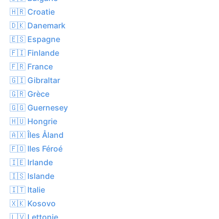
🇭🇷 Croatie
🇩🇰 Danemark
🇪🇸 Espagne
🇫🇮 Finlande
🇫🇷 France
🇬🇮 Gibraltar
🇬🇷 Grèce
🇬🇬 Guernesey
🇭🇺 Hongrie
🇦🇽 Îles Åland
🇫🇴 Iles Féroé
🇮🇪 Irlande
🇮🇸 Islande
🇮🇹 Italie
🇽🇰 Kosovo
🇱🇻 Lettonie