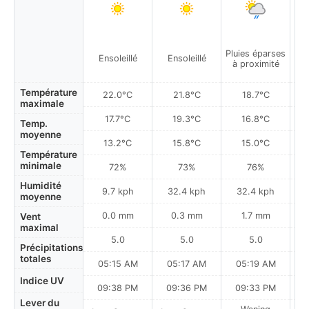
Pluies éparses
Ensoleillé
Ensoleillé
à proximité
Température
22.0°C
21.8°C
18.7°C
maximale
17.7°C
19.3°C
16.8°C
Temp.
moyenne
13.2°C
15.8°C
15.0°C
Température
minimale
72%
73%
76%
Humidité
9.7 kph
32.4 kph
32.4 kph
moyenne
0.0 mm
0.3 mm
1.7 mm
Vent
maximal
5.0
5.0
5.0
Précipitations
totales
05:15 AM
05:17 AM
05:19 AM
0
Indice UV
09:38 PM
09:36 PM
09:33 PM
Lever du