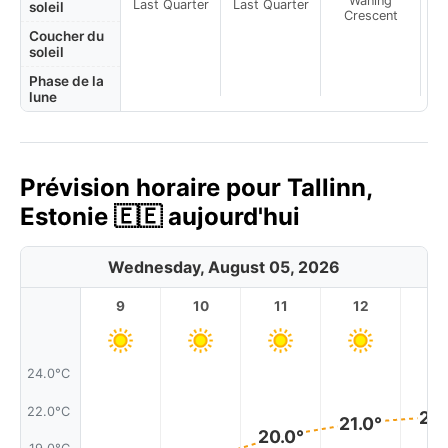
Waning
Last Quarter
Last Quarter
soleil
Crescent
Coucher du
soleil
Phase de la
lune
Prévision horaire pour Tallinn,
Estonie 🇪🇪 aujourd'hui
Wednesday, August 05, 2026
9
10
11
12
1
24.0°C
22.0°C
21.
21.0°
20.0°