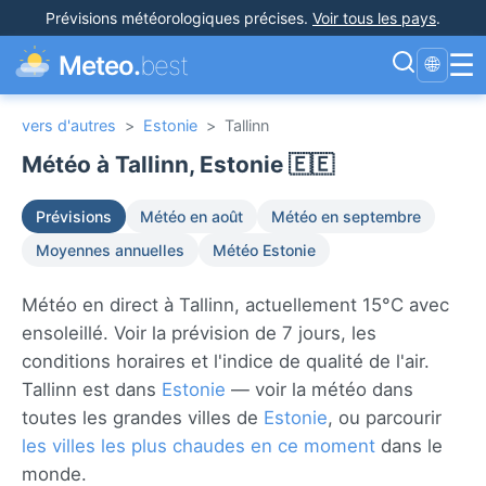
Prévisions météorologiques précises
.
Voir tous les pays
.
☰
Meteo.
best
🌐
vers d'autres
>
Estonie
>
Tallinn
Météo à Tallinn, Estonie 🇪🇪
Prévisions
Météo en août
Météo en septembre
Moyennes annuelles
Météo Estonie
Météo en direct à Tallinn, actuellement 15°C avec
ensoleillé. Voir la prévision de 7 jours, les
conditions horaires et l'indice de qualité de l'air.
Tallinn est dans
Estonie
— voir la météo dans
toutes les grandes villes de
Estonie
, ou parcourir
les villes les plus chaudes en ce moment
dans le
monde.