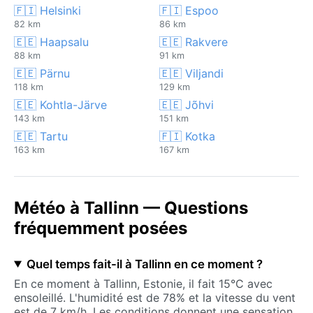
🇫🇮 Helsinki
🇫🇮 Espoo
82 km
86 km
🇪🇪 Haapsalu
🇪🇪 Rakvere
88 km
91 km
🇪🇪 Pärnu
🇪🇪 Viljandi
118 km
129 km
🇪🇪 Kohtla-Järve
🇪🇪 Jõhvi
143 km
151 km
🇪🇪 Tartu
🇫🇮 Kotka
163 km
167 km
Météo à Tallinn — Questions
fréquemment posées
Quel temps fait-il à Tallinn en ce moment ?
En ce moment à Tallinn, Estonie, il fait 15°C avec
ensoleillé. L'humidité est de 78% et la vitesse du vent
est de 7 km/h. Les conditions donnent une sensation