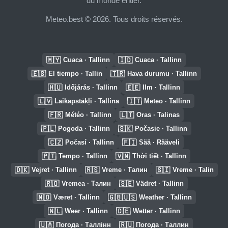
du monde entier.
Meteo.best © 2026. Tous droits réservés.
🇲🇾
🇮🇩
Cuaca · Tallinn
Cuaca · Tallinn
🇪🇸
🇹🇷
El tiempo · Tallin
Hava durumu · Tallinn
🇭🇺
🇪🇪
Időjárás · Tallinn
Ilm · Tallinn
🇱🇻
🇮🇹
Laikapstākļi · Tallina
Meteo · Tallinn
🇫🇷
🇱🇹
Météo · Tallinn
Oras · Talinas
🇵🇱
🇸🇰
Pogoda · Tallinn
Počasie · Tallinn
🇨🇿
🇫🇮
Počasí · Tallinn
Sää · Rääveli
🇵🇹
🇻🇳
Tempo · Tallinn
Thời tiết · Tallinn
🇩🇰
🇷🇸
🇸🇮
Vejret · Tallinn
Vreme · Талин
Vreme · Talin
🇷🇴
🇸🇪
Vremea · Талин
Vädret · Tallinn
🇳🇴
🇬🇧🇺🇸
Været · Tallinn
Weather · Tallinn
🇳🇱
🇩🇪
Weer · Tallinn
Wetter · Tallinn
🇺🇦
🇷🇺
Погода · Таллінн
Погода · Таллин