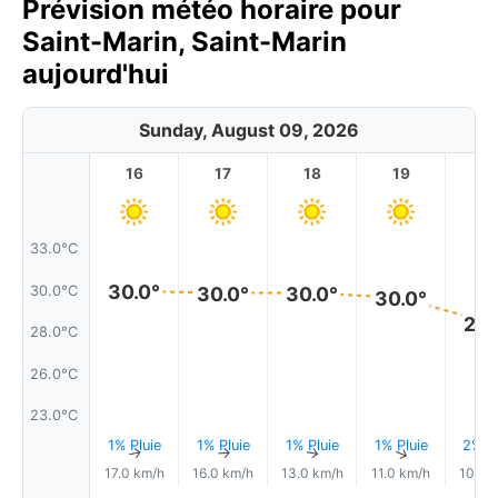
Prévision météo horaire pour
Saint-Marin, Saint-Marin
aujourd'hui
Sunday, August 09, 2026
16
17
18
19
2
33.0°C
30.0°
30.0°C
30.0°
30.0°
30.0°
28.
28.0°C
26.0°C
23.0°C
1% Pluie
1% Pluie
1% Pluie
1% Pluie
2% Pl
↑
↑
↑
↑
17.0 km/h
16.0 km/h
13.0 km/h
11.0 km/h
10.0 