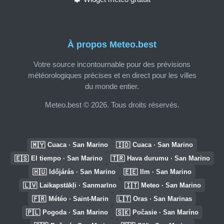
À propos Meteo.best
Votre source incontournable pour des prévisions
météorologiques précises et en direct pour les villes
du monde entier.
Meteo.best © 2026. Tous droits réservés.
🇲🇾
🇮🇩
Cuaca · San Marino
Cuaca · San Marino
🇪🇸
🇹🇷
El tiempo · San Marino
Hava durumu · San Marino
🇭🇺
🇪🇪
Időjárás · San Marino
Ilm · San Marino
🇱🇻
🇮🇹
Laikapstākļi · Sanmarīno
Meteo · San Marino
🇫🇷
🇱🇹
Météo · Saint-Marin
Oras · San Marinas
🇵🇱
🇸🇰
Pogoda · San Marino
Počasie · San Maríno