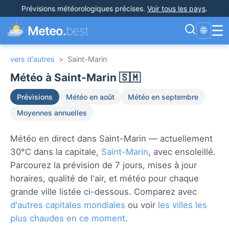
Prévisions météorologiques précises
.
Voir tous les pays
.
☰
Meteo.
best
🌐
vers d'autres
>
Saint-Marin
Météo à Saint-Marin 🇸🇲
Prévisions
Météo en août
Météo en septembre
Moyennes annuelles
Météo en direct dans Saint-Marin — actuellement
30°C dans la capitale,
Saint-Marin
, avec ensoleillé.
Parcourez la prévision de 7 jours, mises à jour
horaires, qualité de l'air, et météo pour chaque
grande ville listée ci-dessous. Comparez avec
d'autres capitales mondiales
ou voir
les villes les
plus chaudes en ce moment
.