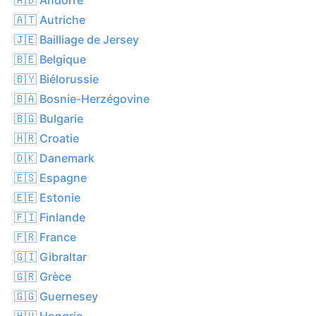
🇦🇹 Autriche
🇯🇪 Bailliage de Jersey
🇧🇪 Belgique
🇧🇾 Biélorussie
🇧🇦 Bosnie-Herzégovine
🇧🇬 Bulgarie
🇭🇷 Croatie
🇩🇰 Danemark
🇪🇸 Espagne
🇪🇪 Estonie
🇫🇮 Finlande
🇫🇷 France
🇬🇮 Gibraltar
🇬🇷 Grèce
🇬🇬 Guernesey
🇭🇺 Hongrie