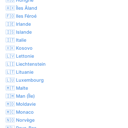
🇦🇽 Îles Åland
🇫🇴 Iles Féroé
🇮🇪 Irlande
🇮🇸 Islande
🇮🇹 Italie
🇽🇰 Kosovo
🇱🇻 Lettonie
🇱🇮 Liechtenstein
🇱🇹 Lituanie
🇱🇺 Luxembourg
🇲🇹 Malte
🇮🇲 Man (Île)
🇲🇩 Moldavie
🇲🇨 Monaco
🇳🇴 Norvège
🇳🇱 Pays-Bas