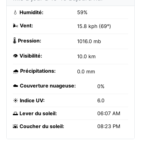
💧
Humidité:
59%
🌬️
Vent:
15.8 kph (69°)
🌡️
Pression:
1016.0 mb
👁️
Visibilité:
10.0 km
🌧️
Précipitations:
0.0 mm
☁️
Couverture nuageuse:
0%
☀️
Indice UV:
6.0
🌅
Lever du soleil:
06:07 AM
🌇
Coucher du soleil:
08:23 PM