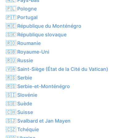
🇵🇱 Pologne
🇵🇹 Portugal
🇲🇪 République du Monténégro
🇸🇰 République slovaque
🇷🇴 Roumanie
🇬🇧 Royaume-Uni
🇷🇺 Russie
🇻🇦 Saint-Siège (État de la Cité du Vatican)
🇷🇸 Serbie
🇷🇸 Serbie-et-Monténégro
🇸🇮 Slovénie
🇸🇪 Suède
🇨🇭 Suisse
🇸🇯 Svalbard et Jan Mayen
🇨🇿 Tchéquie
🇺🇦 Ukraine