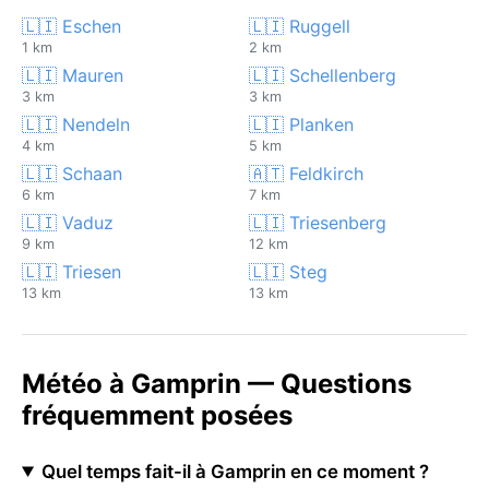
🇱🇮 Eschen
🇱🇮 Ruggell
1 km
2 km
🇱🇮 Mauren
🇱🇮 Schellenberg
3 km
3 km
🇱🇮 Nendeln
🇱🇮 Planken
4 km
5 km
🇱🇮 Schaan
🇦🇹 Feldkirch
6 km
7 km
🇱🇮 Vaduz
🇱🇮 Triesenberg
9 km
12 km
🇱🇮 Triesen
🇱🇮 Steg
13 km
13 km
Météo à Gamprin — Questions
fréquemment posées
Quel temps fait-il à Gamprin en ce moment ?