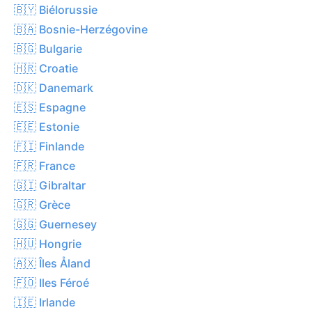
🇧🇾 Biélorussie
🇧🇦 Bosnie-Herzégovine
🇧🇬 Bulgarie
🇭🇷 Croatie
🇩🇰 Danemark
🇪🇸 Espagne
🇪🇪 Estonie
🇫🇮 Finlande
🇫🇷 France
🇬🇮 Gibraltar
🇬🇷 Grèce
🇬🇬 Guernesey
🇭🇺 Hongrie
🇦🇽 Îles Åland
🇫🇴 Iles Féroé
🇮🇪 Irlande