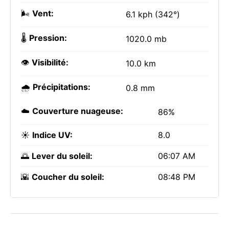
🌬️
Vent:
6.1 kph (342°)
🌡️
Pression:
1020.0 mb
👁️
Visibilité:
10.0 km
🌧️
Précipitations:
0.8 mm
☁️
Couverture nuageuse:
86%
☀️
Indice UV:
8.0
🌅
Lever du soleil:
06:07 AM
🌇
Coucher du soleil:
08:48 PM