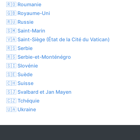
🇷🇴 Roumanie
🇬🇧 Royaume-Uni
🇷🇺 Russie
🇸🇲 Saint-Marin
🇻🇦 Saint-Siège (État de la Cité du Vatican)
🇷🇸 Serbie
🇷🇸 Serbie-et-Monténégro
🇸🇮 Slovénie
🇸🇪 Suède
🇨🇭 Suisse
🇸🇯 Svalbard et Jan Mayen
🇨🇿 Tchéquie
🇺🇦 Ukraine