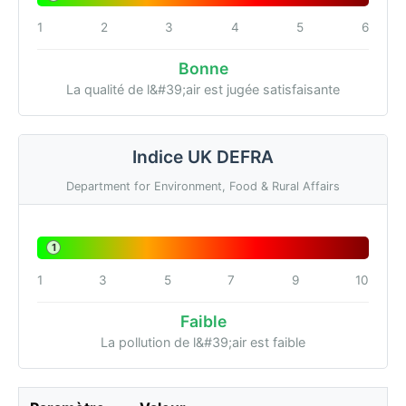
1
2
3
4
5
6
Bonne
La qualité de l&#39;air est jugée satisfaisante
Indice UK DEFRA
Department for Environment, Food & Rural Affairs
1
1
3
5
7
9
10
Faible
La pollution de l&#39;air est faible