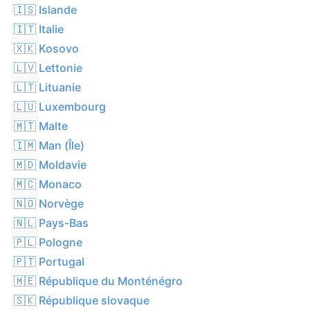
🇮🇸 Islande
🇮🇹 Italie
🇽🇰 Kosovo
🇱🇻 Lettonie
🇱🇹 Lituanie
🇱🇺 Luxembourg
🇲🇹 Malte
🇮🇲 Man (Île)
🇲🇩 Moldavie
🇲🇨 Monaco
🇳🇴 Norvège
🇳🇱 Pays-Bas
🇵🇱 Pologne
🇵🇹 Portugal
🇲🇪 République du Monténégro
🇸🇰 République slovaque