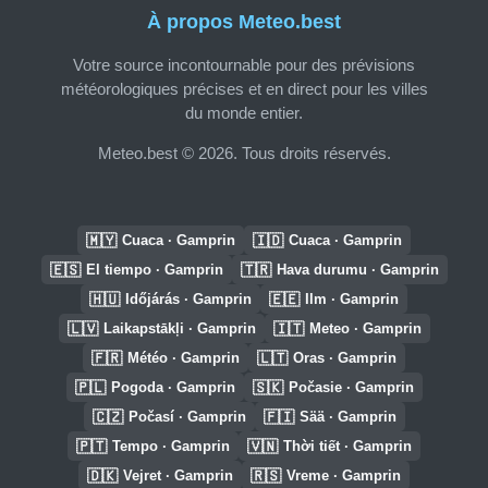
À propos Meteo.best
Votre source incontournable pour des prévisions
météorologiques précises et en direct pour les villes
du monde entier.
Meteo.best © 2026. Tous droits réservés.
🇲🇾
🇮🇩
Cuaca · Gamprin
Cuaca · Gamprin
🇪🇸
🇹🇷
El tiempo · Gamprin
Hava durumu · Gamprin
🇭🇺
🇪🇪
Időjárás · Gamprin
Ilm · Gamprin
🇱🇻
🇮🇹
Laikapstākļi · Gamprin
Meteo · Gamprin
🇫🇷
🇱🇹
Météo · Gamprin
Oras · Gamprin
🇵🇱
🇸🇰
Pogoda · Gamprin
Počasie · Gamprin
🇨🇿
🇫🇮
Počasí · Gamprin
Sää · Gamprin
🇵🇹
🇻🇳
Tempo · Gamprin
Thời tiết · Gamprin
🇩🇰
🇷🇸
Vejret · Gamprin
Vreme · Gamprin