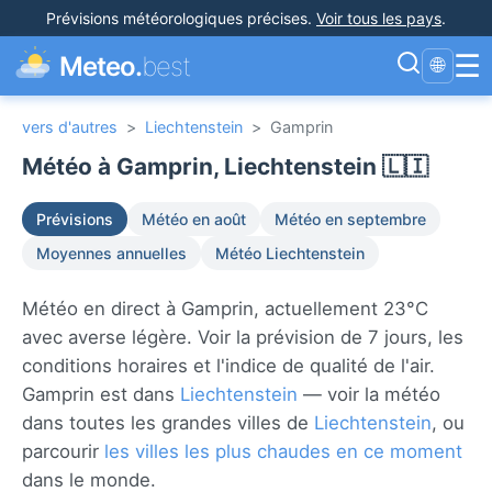
Prévisions météorologiques précises
.
Voir tous les pays
.
☰
Meteo.
best
🌐
vers d'autres
>
Liechtenstein
>
Gamprin
Météo à Gamprin, Liechtenstein 🇱🇮
Prévisions
Météo en août
Météo en septembre
Moyennes annuelles
Météo Liechtenstein
Météo en direct à Gamprin, actuellement 23°C
avec averse légère. Voir la prévision de 7 jours, les
conditions horaires et l'indice de qualité de l'air.
Gamprin est dans
Liechtenstein
— voir la météo
dans toutes les grandes villes de
Liechtenstein
, ou
parcourir
les villes les plus chaudes en ce moment
dans le monde.