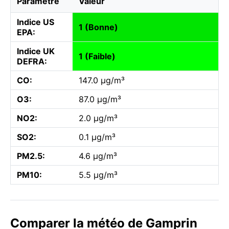
Paramètre
Valeur
Indice US
1 (Bonne)
EPA:
Indice UK
1 (Faible)
DEFRA:
CO:
147.0 µg/m³
O3:
87.0 µg/m³
NO2:
2.0 µg/m³
SO2:
0.1 µg/m³
PM2.5:
4.6 µg/m³
PM10:
5.5 µg/m³
Comparer la météo de Gamprin