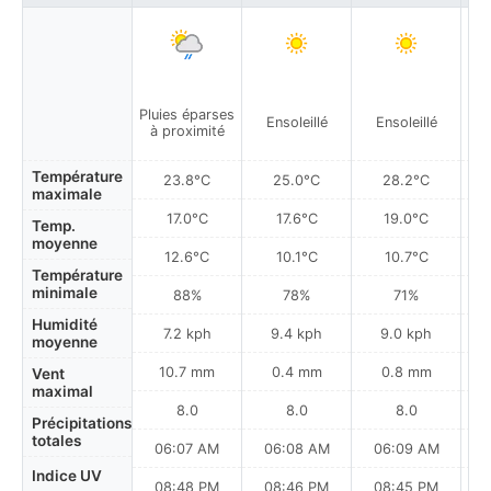
Pluies éparses
Ensoleillé
Ensoleillé
à proximité
Température
23.8°C
25.0°C
28.2°C
maximale
17.0°C
17.6°C
19.0°C
Temp.
moyenne
12.6°C
10.1°C
10.7°C
Température
minimale
88%
78%
71%
Humidité
7.2 kph
9.4 kph
9.0 kph
moyenne
10.7 mm
0.4 mm
0.8 mm
Vent
maximal
8.0
8.0
8.0
Précipitations
totales
06:07 AM
06:08 AM
06:09 AM
Indice UV
08:48 PM
08:46 PM
08:45 PM