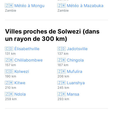
🇿🇲 Météo à Mongu
🇿🇲 Météo à Mazabuka
Zambie
Zambie
Villes proches de Solwezi (dans
un rayon de 300 km)
🇨🇩 Élisabethville
🇨🇩 Jadotsville
131 km
137 km
🇿🇲 Chililabombwe
🇿🇲 Chingola
157 km
167 km
🇨🇩 Kolwezi
🇿🇲 Mufulira
190 km
206 km
🇿🇲 Kitwe
🇿🇲 Luanshya
210 km
245 km
🇿🇲 Ndola
🇿🇲 Mansa
259 km
293 km