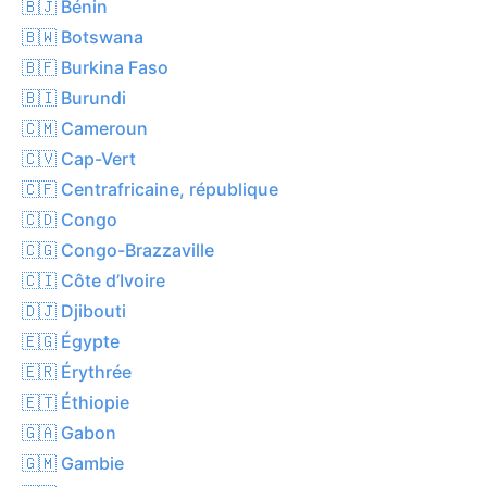
🇧🇯 Bénin
🇧🇼 Botswana
🇧🇫 Burkina Faso
🇧🇮 Burundi
🇨🇲 Cameroun
🇨🇻 Cap-Vert
🇨🇫 Centrafricaine, république
🇨🇩 Congo
🇨🇬 Congo-Brazzaville
🇨🇮 Côte d’Ivoire
🇩🇯 Djibouti
🇪🇬 Égypte
🇪🇷 Érythrée
🇪🇹 Éthiopie
🇬🇦 Gabon
🇬🇲 Gambie