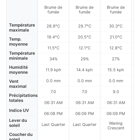
Brume de
Brume de
Brume de
fumée
fumée
fumée
Température
28.9°C
29.7°C
30.3°C
maximale
19.4°C
20.5°C
21.0°C
Temp.
moyenne
11.5°C
12.1°C
12.8°C
Température
minimale
34%
29%
27%
Humidité
11.9 kph
14.4 kph
15.5 kph
moyenne
0.0 mm
0.0 mm
0.0 mm
Vent
maximal
7.0
7.0
9.0
Précipitations
totales
06:31 AM
06:31 AM
06:31 AM
0
Indice UV
06:08 PM
06:09 PM
06:09 PM
Lever du
Waning
Last Quarter
Last Quarter
soleil
Crescent
Coucher du
soleil