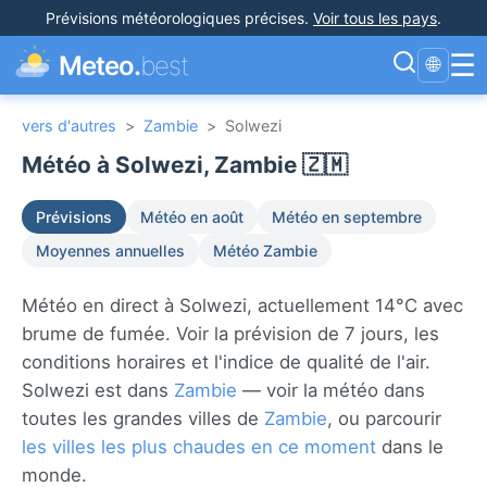
Prévisions météorologiques précises
.
Voir tous les pays
.
☰
Meteo.
best
🌐
vers d'autres
>
Zambie
>
Solwezi
Météo à Solwezi, Zambie 🇿🇲
Prévisions
Météo en août
Météo en septembre
Moyennes annuelles
Météo Zambie
Météo en direct à Solwezi, actuellement 14°C avec
brume de fumée. Voir la prévision de 7 jours, les
conditions horaires et l'indice de qualité de l'air.
Solwezi est dans
Zambie
— voir la météo dans
toutes les grandes villes de
Zambie
, ou parcourir
les villes les plus chaudes en ce moment
dans le
monde.