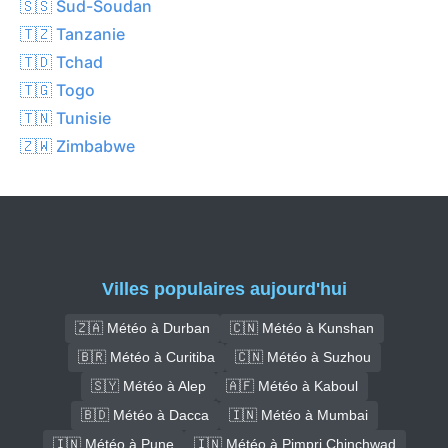
🇸🇸 Sud-Soudan
🇹🇿 Tanzanie
🇹🇩 Tchad
🇹🇬 Togo
🇹🇳 Tunisie
🇿🇼 Zimbabwe
Villes populaires aujourd'hui
🇿🇦 Météo à Durban
🇨🇳 Météo à Kunshan
🇧🇷 Météo à Curitiba
🇨🇳 Météo à Suzhou
🇸🇾 Météo à Alep
🇦🇫 Météo à Kaboul
🇧🇩 Météo à Dacca
🇮🇳 Météo à Mumbai
🇮🇳 Météo à Pune
🇮🇳 Météo à Pimpri Chinchwad