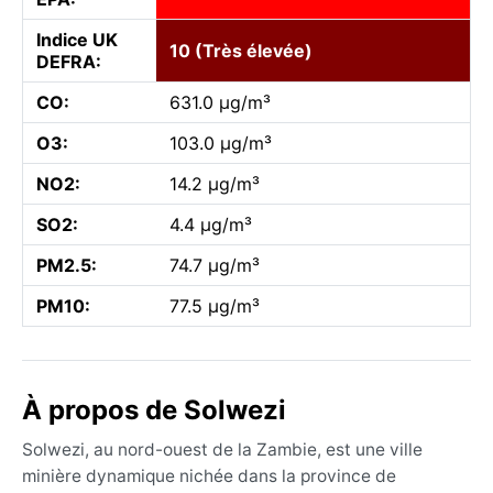
Indice UK
10 (Très élevée)
DEFRA:
CO:
631.0 µg/m³
O3:
103.0 µg/m³
NO2:
14.2 µg/m³
SO2:
4.4 µg/m³
PM2.5:
74.7 µg/m³
PM10:
77.5 µg/m³
À propos de Solwezi
Solwezi, au nord-ouest de la Zambie, est une ville
minière dynamique nichée dans la province de