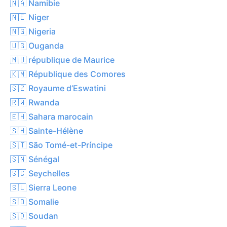
🇳🇦 Namibie
🇳🇪 Niger
🇳🇬 Nigeria
🇺🇬 Ouganda
🇲🇺 république de Maurice
🇰🇲 République des Comores
🇸🇿 Royaume d’Eswatini
🇷🇼 Rwanda
🇪🇭 Sahara marocain
🇸🇭 Sainte-Hélène
🇸🇹 São Tomé-et-Príncipe
🇸🇳 Sénégal
🇸🇨 Seychelles
🇸🇱 Sierra Leone
🇸🇴 Somalie
🇸🇩 Soudan