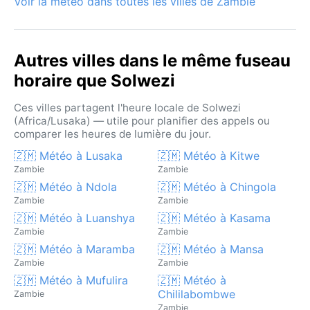
Voir la météo dans toutes les villes de Zambie
Autres villes dans le même fuseau
horaire que Solwezi
Ces villes partagent l'heure locale de Solwezi
(Africa/Lusaka) — utile pour planifier des appels ou
comparer les heures de lumière du jour.
🇿🇲 Météo à Lusaka
🇿🇲 Météo à Kitwe
Zambie
Zambie
🇿🇲 Météo à Ndola
🇿🇲 Météo à Chingola
Zambie
Zambie
🇿🇲 Météo à Luanshya
🇿🇲 Météo à Kasama
Zambie
Zambie
🇿🇲 Météo à Maramba
🇿🇲 Météo à Mansa
Zambie
Zambie
🇿🇲 Météo à Mufulira
🇿🇲 Météo à
Chililabombwe
Zambie
Zambie