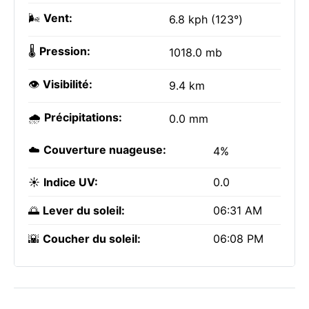
🌬️
Vent:
6.8 kph (123°)
🌡️
Pression:
1018.0 mb
👁️
Visibilité:
9.4 km
🌧️
Précipitations:
0.0 mm
☁️
Couverture nuageuse:
4%
☀️
Indice UV:
0.0
🌅
Lever du soleil:
06:31 AM
🌇
Coucher du soleil:
06:08 PM