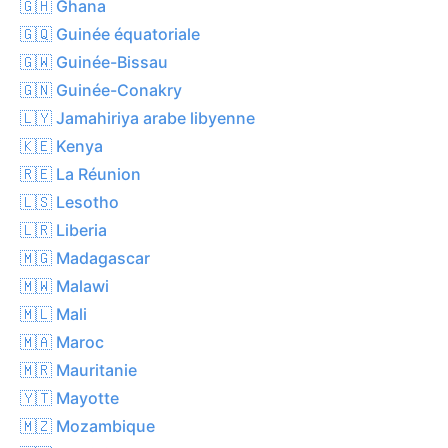
🇬🇭 Ghana
🇬🇶 Guinée équatoriale
🇬🇼 Guinée-Bissau
🇬🇳 Guinée-Conakry
🇱🇾 Jamahiriya arabe libyenne
🇰🇪 Kenya
🇷🇪 La Réunion
🇱🇸 Lesotho
🇱🇷 Liberia
🇲🇬 Madagascar
🇲🇼 Malawi
🇲🇱 Mali
🇲🇦 Maroc
🇲🇷 Mauritanie
🇾🇹 Mayotte
🇲🇿 Mozambique