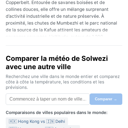
Copperbelt. Entourée de savanes boisées et de
collines douces, elle offre un mélange surprenant
d’activité industrielle et de nature préservée. À
proximité, les chutes de Mumbezhi et le parc national
de la source de la Kafue attirent les amateurs de
paysages sauvages. L’altitude, autour de 1 200
mètres, adoucit les températures et donne à la région
un air de haute terre tropicale.
Comparer la météo de Solwezi
Le climat, classé Cwb (subtropical d’altitude), se
avec une autre ville
divise en deux saisons marquées. L’été austral, de
novembre à mars, est chaud et très pluvieux, avec
Recherchez une ville dans le monde entier et comparez
des averses souvent violentes et une humidité
côte à côte la température, les conditions et les
prévisions.
élevée. Les températures diurnes frôlent les 30 °C,
mais tombent agréablement la nuit. L’hiver, de mai à
Comparer →
août, est sec et frais : les journées restent douces
(20–25 °C), tandis que les nuits descendent parfois
Comparaisons de villes populaires dans le monde:
sous les 10 °C. Pour les déplacements, des vêtements
🇭🇰 Hong Kong vs 🇮🇳 Delhi
légers et un imperméable sont indispensables en été ;