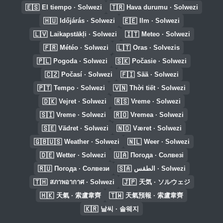
🇪🇸
🇹🇷
El tiempo · Solwezi
Hava durumu · Solwezi
🇭🇺
🇪🇪
Időjárás · Solwezi
Ilm · Solwezi
🇱🇻
🇮🇹
Laikapstākļi · Solwezi
Meteo · Solwezi
🇫🇷
🇱🇹
Météo · Solwezi
Oras · Solvezis
🇵🇱
🇸🇰
Pogoda · Solwezi
Počasie · Solwezi
🇨🇿
🇫🇮
Počasí · Solwezi
Sää · Solwezi
🇵🇹
🇻🇳
Tempo · Solwezi
Thời tiết · Solwezi
🇩🇰
🇷🇸
Vejret · Solwezi
Vreme · Solwezi
🇸🇮
🇷🇴
Vreme · Solwezi
Vremea · Solwezi
🇸🇪
🇳🇴
Vädret · Solwezi
Været · Solwezi
🇬🇧🇺🇸
🇳🇱
Weather · Solwezi
Weer · Solwezi
🇩🇪
🇺🇦
Wetter · Solwezi
Погода · Солвезі
🇷🇺
🇸🇦
Погода · Солвези
الطقس · Solwezi
🇹🇭
🇯🇵
สภาพอากาศ · Solwezi
天気 · ソルウェジ
🇭🇰
🇹🇼
天氣 · 索盧韋齊
天氣預報 · 索盧韋齊
🇰🇷
날씨 · 솔웨지