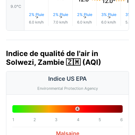
12.
12.0°
9.0°C
2% Pluie
2% Pluie
2% Pluie
3% Pluie
3% Pl
↑
↑
↑
↑
6.0 km/h
7.0 km/h
6.0 km/h
6.0 km/h
5.0 k
Indice de qualité de l'air in
Solwezi, Zambie 🇿🇲 (AQI)
Indice US EPA
Environmental Protection Agency
4
1
2
3
4
5
6
Malsaine