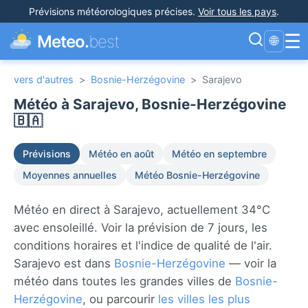
Prévisions météorologiques précises
.
Voir tous les pays
.
☰
Meteo.
best
🌐
vers d'autres
>
Bosnie-Herzégovine
>
Sarajevo
Météo à Sarajevo, Bosnie-Herzégovine
🇧🇦
Prévisions
Météo en août
Météo en septembre
Moyennes annuelles
Météo Bosnie-Herzégovine
Météo en direct à Sarajevo, actuellement 34°C
avec ensoleillé. Voir la prévision de 7 jours, les
conditions horaires et l'indice de qualité de l'air.
Sarajevo est dans
Bosnie-Herzégovine
— voir la
météo dans toutes les grandes villes de
Bosnie-
Herzégovine
, ou parcourir
les villes les plus