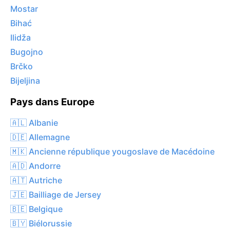
Mostar
Bihać
Ilidža
Bugojno
Brčko
Bijeljina
Pays dans Europe
🇦🇱 Albanie
🇩🇪 Allemagne
🇲🇰 Ancienne république yougoslave de Macédoine
🇦🇩 Andorre
🇦🇹 Autriche
🇯🇪 Bailliage de Jersey
🇧🇪 Belgique
🇧🇾 Biélorussie