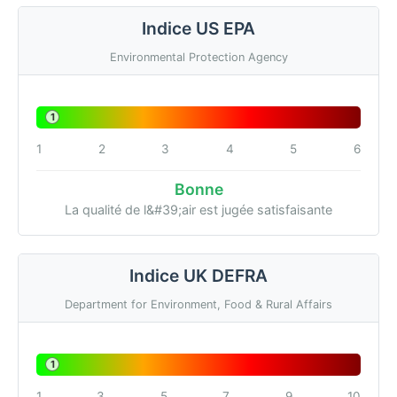
Indice US EPA
Environmental Protection Agency
1
1
2
3
4
5
6
Bonne
La qualité de l&#39;air est jugée satisfaisante
Indice UK DEFRA
Department for Environment, Food & Rural Affairs
1
1
3
5
7
9
10