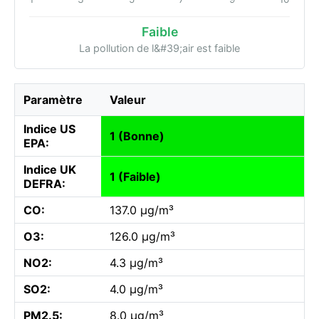
Faible
La pollution de l&#39;air est faible
Paramètre
Valeur
Indice US
1 (Bonne)
EPA:
Indice UK
1 (Faible)
DEFRA:
CO:
137.0 µg/m³
O3:
126.0 µg/m³
NO2:
4.3 µg/m³
SO2:
4.0 µg/m³
PM2.5:
8.0 µg/m³