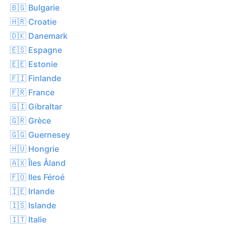
🇧🇬 Bulgarie
🇭🇷 Croatie
🇩🇰 Danemark
🇪🇸 Espagne
🇪🇪 Estonie
🇫🇮 Finlande
🇫🇷 France
🇬🇮 Gibraltar
🇬🇷 Grèce
🇬🇬 Guernesey
🇭🇺 Hongrie
🇦🇽 Îles Åland
🇫🇴 Iles Féroé
🇮🇪 Irlande
🇮🇸 Islande
🇮🇹 Italie