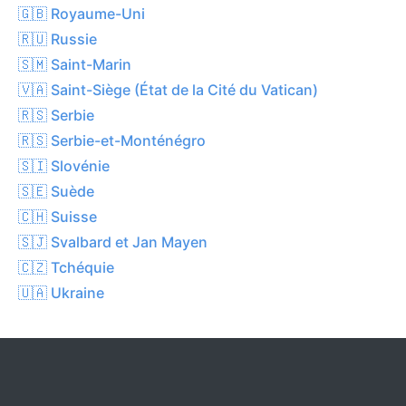
🇬🇧 Royaume-Uni
🇷🇺 Russie
🇸🇲 Saint-Marin
🇻🇦 Saint-Siège (État de la Cité du Vatican)
🇷🇸 Serbie
🇷🇸 Serbie-et-Monténégro
🇸🇮 Slovénie
🇸🇪 Suède
🇨🇭 Suisse
🇸🇯 Svalbard et Jan Mayen
🇨🇿 Tchéquie
🇺🇦 Ukraine