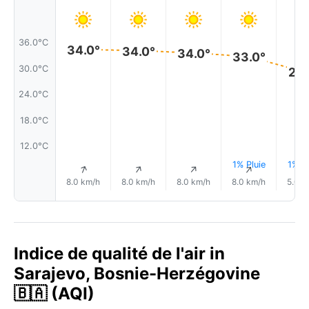
36.0°C
34.0°
34.0°
34.0°
33.0°
30.0°C
29.
24.0°C
18.0°C
12.0°C
1% Pluie
1% Pl
↑
↑
↑
↑
8.0 km/h
8.0 km/h
8.0 km/h
8.0 km/h
5.0 k
Indice de qualité de l'air in
Sarajevo, Bosnie-Herzégovine
🇧🇦 (AQI)