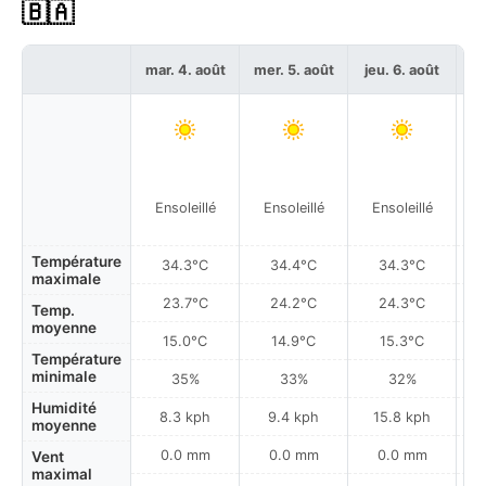
🇧🇦
mar. 4. août
mer. 5. août
jeu. 6. août
ve
Ensoleillé
Ensoleillé
Ensoleillé
Température
34.3°C
34.4°C
34.3°C
maximale
23.7°C
24.2°C
24.3°C
Temp.
moyenne
15.0°C
14.9°C
15.3°C
Température
minimale
35%
33%
32%
Humidité
8.3 kph
9.4 kph
15.8 kph
moyenne
0.0 mm
0.0 mm
0.0 mm
Vent
maximal