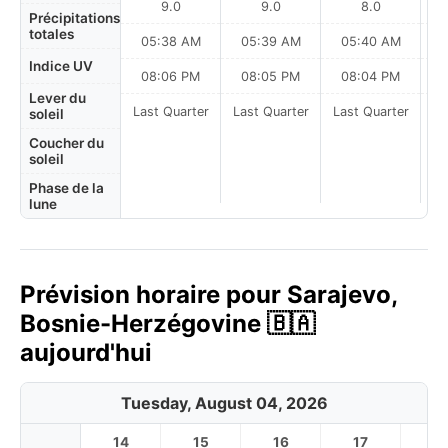
9.0
9.0
8.0
Précipitations
totales
05:38 AM
05:39 AM
05:40 AM
Indice UV
08:06 PM
08:05 PM
08:04 PM
Lever du
Last Quarter
Last Quarter
Last Quarter
soleil
Coucher du
soleil
Phase de la
lune
Prévision horaire pour Sarajevo,
Bosnie-Herzégovine 🇧🇦
aujourd'hui
Tuesday, August 04, 2026
14
15
16
17
1