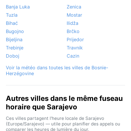
vallée en automne et en hiver, tandis que les chutes
Banja Luka
Zenica
de neige abondantes créent une atmosphère féerique
Tuzla
Mostar
mais paralysent parfois la circulation. Les vents
violents sont rares, et les ouragans ou moussons
Bihać
Ilidža
totalement absents. L'hiver, avec son manteau blanc,
Bugojno
Brčko
reste pourtant une saison prisée des skieurs des
Bijeljina
Prijedor
pentes environnantes.
Trebinje
Travnik
Doboj
Cazin
Voir la météo dans toutes les villes de Bosnie-
Herzégovine
Autres villes dans le même fuseau
horaire que Sarajevo
Ces villes partagent l'heure locale de Sarajevo
(Europe/Sarajevo) — utile pour planifier des appels ou
comparer les heures de lumière du jour.