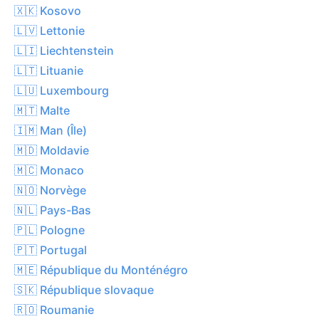
🇽🇰 Kosovo
🇱🇻 Lettonie
🇱🇮 Liechtenstein
🇱🇹 Lituanie
🇱🇺 Luxembourg
🇲🇹 Malte
🇮🇲 Man (Île)
🇲🇩 Moldavie
🇲🇨 Monaco
🇳🇴 Norvège
🇳🇱 Pays-Bas
🇵🇱 Pologne
🇵🇹 Portugal
🇲🇪 République du Monténégro
🇸🇰 République slovaque
🇷🇴 Roumanie