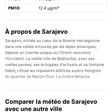
PM10:
12.4 µg/m³
À propos de Sarajevo
Sarajevo, nichée au cœur de la Bosnie-Herzégovine
dans une vallée entourée par les Alpes dinariques,
déploie un charme unique où l'Orient rencontre
l'Occident. La vieille ville de Baščaršija, avec ses
ruelles pavées, ses échoppes d'artisans et sa fontaine
Sebilj, côtoie les imposants édifices austro-hongrois
du quartier de Marijin Dvor. La rivière Miljacka
traverse la cité, tandis que les montagnes
environnantes, comme Trebević, offrent un cadre
spectaculaire. Sarajevo respire une atmosphère à la
Comparer la météo de Sarajevo
fois mélancolique et résiliente, marquée par son
histoire ottomane, son pont latin et les traces de la
avec une autre ville