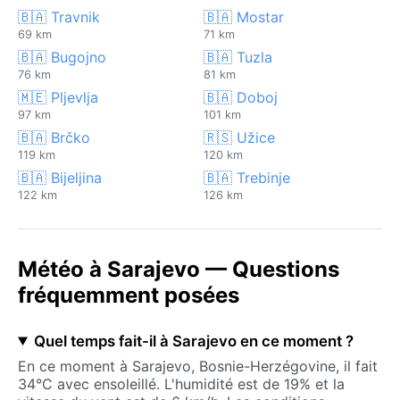
🇧🇦 Travnik
🇧🇦 Mostar
69 km
71 km
🇧🇦 Bugojno
🇧🇦 Tuzla
76 km
81 km
🇲🇪 Pljevlja
🇧🇦 Doboj
97 km
101 km
🇧🇦 Brčko
🇷🇸 Užice
119 km
120 km
🇧🇦 Bijeljina
🇧🇦 Trebinje
122 km
126 km
Météo à Sarajevo — Questions
fréquemment posées
Quel temps fait-il à Sarajevo en ce moment ?
En ce moment à Sarajevo, Bosnie-Herzégovine, il fait
34°C avec ensoleillé. L'humidité est de 19% et la