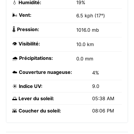
💧
Humidité:
19%
🌬️
Vent:
6.5 kph (17°)
🌡️
Pression:
1016.0 mb
👁️
Visibilité:
10.0 km
🌧️
Précipitations:
0.0 mm
☁️
Couverture nuageuse:
4%
☀️
Indice UV:
9.0
🌅
Lever du soleil:
05:38 AM
🌇
Coucher du soleil:
08:06 PM