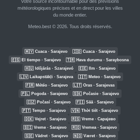
Votre source incontournable pour des prévisions
météorologiques précises et en direct pour les villes
du monde entier.
Meteo.best © 2026. Tous droits réservés.
🇲🇾
🇮🇩
Cuaca · Sarajevo
Cuaca · Sarajevo
🇪🇸
🇹🇷
El tiempo · Sarajevo
Hava durumu · Saraybosna
🇭🇺
🇪🇪
Időjárás · Szarajevó
Ilm · Sarajevo
🇱🇻
🇮🇹
Laikapstākļi · Sarajeva
Meteo · Sarajevo
🇫🇷
🇱🇹
Météo · Sarajevo
Oras · Sarajevas
🇵🇱
🇸🇰
Pogoda · Sarajewo
Počasie · Sarajevo
🇨🇿
🇫🇮
Počasí · Sarajevo
Sää · Sarajevo
🇵🇹
🇻🇳
Tempo · Sarajevo
Thời tiết · Sarajevo
🇩🇰
🇷🇸
Vejret · Sarajevo
Vreme · Сарајево
🇸🇮
🇷🇴
Vreme · Sarajevo
Vremea · Sarajevo
🇸🇪
🇳🇴
Vädret · Sarajevo
Været · Sarajevo