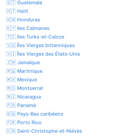
🇬🇹 Guatemala
🇭🇹 Haïti
🇭🇳 Honduras
🇰🇾 Iles Caïmanes
🇹🇨 îles Turks-et-Caïcos
🇻🇬 Îles Vierges britanniques
🇻🇮 Îles Vierges des États-Unis
🇯🇲 Jamaïque
🇲🇶 Martinique
🇲🇽 Mexique
🇲🇸 Montserrat
🇳🇮 Nicaragua
🇵🇦 Panamá
🇧🇶 Pays-Bas caribéens
🇵🇷 Porto Rico
🇰🇳 Saint-Christophe-et-Niévès