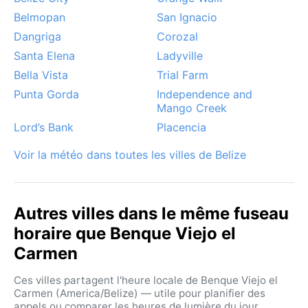
tempêtes tropicales, bien que rares ici, peuvent
Belmopan
San Ignacio
affecter la région de juin à novembre, apportant des
vents violents et des inondations soudaines. En
Dangriga
Corozal
revanche, le brouillard est quasi inexistant ; les alizés
Santa Elena
Ladyville
adoucissent l’atmosphère. Pour une expérience
Bella Vista
Trial Farm
authentique, mieux vaut éviter la pleine saison des
Punta Gorda
Independence and
pluies, mais la nature y est alors d’une luxuriance
Mango Creek
incomparable.
Lord’s Bank
Placencia
Voir la météo dans toutes les villes de Belize
Autres villes dans le même fuseau
horaire que Benque Viejo el
Carmen
Ces villes partagent l'heure locale de Benque Viejo el
Carmen (America/Belize) — utile pour planifier des
appels ou comparer les heures de lumière du jour.