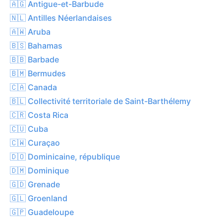
🇦🇬 Antigue-et-Barbude
🇳🇱 Antilles Néerlandaises
🇦🇼 Aruba
🇧🇸 Bahamas
🇧🇧 Barbade
🇧🇲 Bermudes
🇨🇦 Canada
🇧🇱 Collectivité territoriale de Saint-Barthélemy
🇨🇷 Costa Rica
🇨🇺 Cuba
🇨🇼 Curaçao
🇩🇴 Dominicaine, république
🇩🇲 Dominique
🇬🇩 Grenade
🇬🇱 Groenland
🇬🇵 Guadeloupe