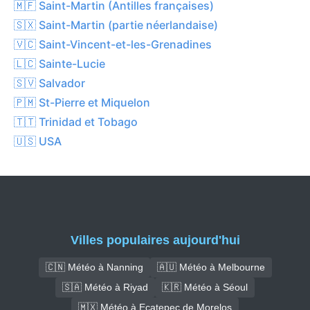
🇲🇫 Saint-Martin (Antilles françaises)
🇸🇽 Saint-Martin (partie néerlandaise)
🇻🇨 Saint-Vincent-et-les-Grenadines
🇱🇨 Sainte-Lucie
🇸🇻 Salvador
🇵🇲 St-Pierre et Miquelon
🇹🇹 Trinidad et Tobago
🇺🇸 USA
Villes populaires aujourd'hui
🇨🇳 Météo à Nanning
🇦🇺 Météo à Melbourne
🇸🇦 Météo à Riyad
🇰🇷 Météo à Séoul
🇲🇽 Météo à Ecatepec de Morelos