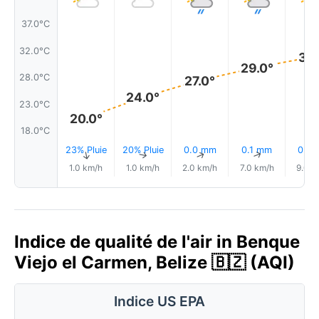
37.0°C
32.0°C
31.
29.0°
28.0°C
27.0°
24.0°
23.0°C
20.0°
18.0°C
23% Pluie
20% Pluie
0.0 mm
0.1 mm
0.0
↑
↑
↑
↑
1.0 km/h
1.0 km/h
2.0 km/h
7.0 km/h
9.0 k
Indice de qualité de l'air in Benque
Viejo el Carmen, Belize 🇧🇿 (AQI)
Indice US EPA