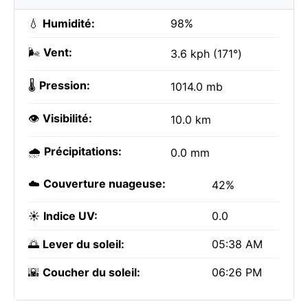
💧
Humidité:
98%
🌬️
Vent:
3.6 kph (171°)
🌡️
Pression:
1014.0 mb
👁️
Visibilité:
10.0 km
🌧️
Précipitations:
0.0 mm
☁️
Couverture nuageuse:
42%
☀️
Indice UV:
0.0
🌅
Lever du soleil:
05:38 AM
🌇
Coucher du soleil:
06:26 PM