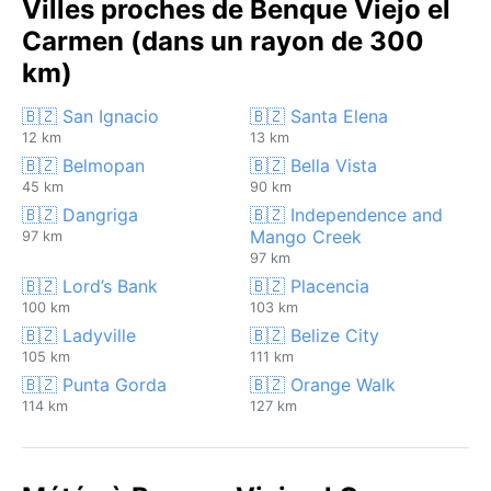
Villes proches de Benque Viejo el
Carmen (dans un rayon de 300
km)
🇧🇿 San Ignacio
🇧🇿 Santa Elena
12 km
13 km
🇧🇿 Belmopan
🇧🇿 Bella Vista
45 km
90 km
🇧🇿 Dangriga
🇧🇿 Independence and
Mango Creek
97 km
97 km
🇧🇿 Lord’s Bank
🇧🇿 Placencia
100 km
103 km
🇧🇿 Ladyville
🇧🇿 Belize City
105 km
111 km
🇧🇿 Punta Gorda
🇧🇿 Orange Walk
114 km
127 km