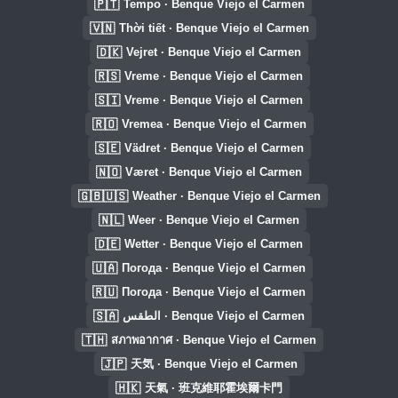
🇵🇹
Tempo · Benque Viejo el Carmen
🇻🇳
Thời tiết · Benque Viejo el Carmen
🇩🇰
Vejret · Benque Viejo el Carmen
🇷🇸
Vreme · Benque Viejo el Carmen
🇸🇮
Vreme · Benque Viejo el Carmen
🇷🇴
Vremea · Benque Viejo el Carmen
🇸🇪
Vädret · Benque Viejo el Carmen
🇳🇴
Været · Benque Viejo el Carmen
🇬🇧🇺🇸
Weather · Benque Viejo el Carmen
🇳🇱
Weer · Benque Viejo el Carmen
🇩🇪
Wetter · Benque Viejo el Carmen
🇺🇦
Погода · Benque Viejo el Carmen
🇷🇺
Погода · Benque Viejo el Carmen
🇸🇦
الطقس · Benque Viejo el Carmen
🇹🇭
สภาพอากาศ · Benque Viejo el Carmen
🇯🇵
天気 · Benque Viejo el Carmen
🇭🇰
天氣 · 班克維耶霍埃爾卡門