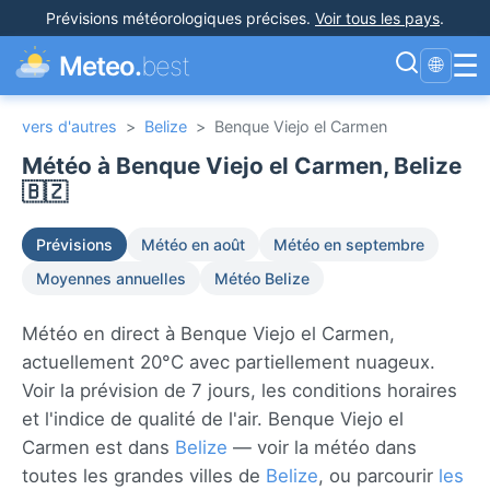
Prévisions météorologiques précises
.
Voir tous les pays
.
☰
Meteo.
best
🌐
vers d'autres
>
Belize
>
Benque Viejo el Carmen
Météo à Benque Viejo el Carmen, Belize
🇧🇿
Prévisions
Météo en août
Météo en septembre
Moyennes annuelles
Météo Belize
Météo en direct à Benque Viejo el Carmen,
actuellement 20°C avec partiellement nuageux.
Voir la prévision de 7 jours, les conditions horaires
et l'indice de qualité de l'air. Benque Viejo el
Carmen est dans
Belize
— voir la météo dans
toutes les grandes villes de
Belize
, ou parcourir
les