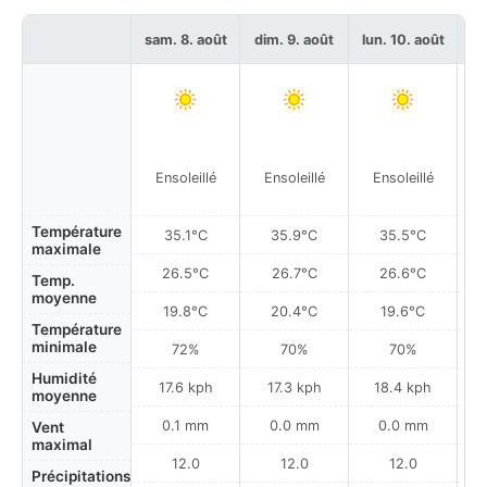
sam. 8. août
dim. 9. août
lun. 10. août
ma
Ensoleillé
Ensoleillé
Ensoleillé
B
Température
35.1°C
35.9°C
35.5°C
maximale
26.5°C
26.7°C
26.6°C
Temp.
moyenne
19.8°C
20.4°C
19.6°C
Température
minimale
72%
70%
70%
Humidité
17.6 kph
17.3 kph
18.4 kph
moyenne
0.1 mm
0.0 mm
0.0 mm
Vent
maximal
12.0
12.0
12.0
Précipitations