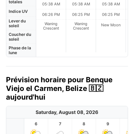
totales
05:38 AM
05:38 AM
05:38 AM
0
Indice UV
06:26 PM
06:25 PM
06:25 PM
Lever du
Waning
Waning
New Moon
N
soleil
Crescent
Crescent
Coucher du
soleil
Phase de la
lune
Prévision horaire pour Benque
Viejo el Carmen, Belize 🇧🇿
aujourd'hui
Saturday, August 08, 2026
6
7
8
9
1