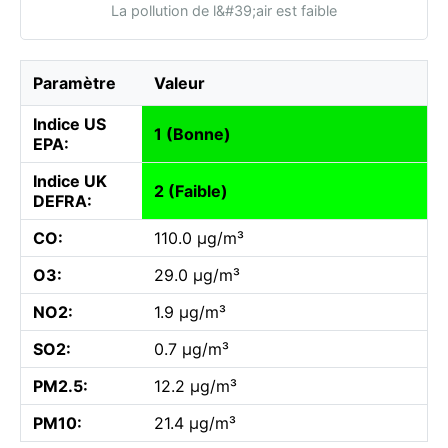
La pollution de l&#39;air est faible
Paramètre
Valeur
Indice US
1 (Bonne)
EPA:
Indice UK
2 (Faible)
DEFRA:
CO:
110.0 µg/m³
O3:
29.0 µg/m³
NO2:
1.9 µg/m³
SO2:
0.7 µg/m³
PM2.5:
12.2 µg/m³
PM10:
21.4 µg/m³