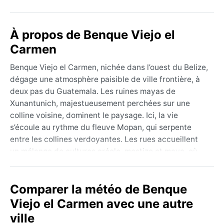
À propos de Benque Viejo el
Carmen
Benque Viejo el Carmen, nichée dans l’ouest du Belize,
dégage une atmosphère paisible de ville frontière, à
deux pas du Guatemala. Les ruines mayas de
Xunantunich, majestueusement perchées sur une
colline voisine, dominent le paysage. Ici, la vie
s’écoule au rythme du fleuve Mopan, qui serpente
entre les collines verdoyantes. Les rues accueillent
un mélange de cultures créole, mestizo et maya, où
les marchés colorés et les petites églises ponctuent le
quotidien. La géographie vallonnée et la proximité de
Comparer la météo de Benque
la forêt tropicale offrent un cadre naturel luxuriant,
propice à l’exploration.
Viejo el Carmen avec une autre
ville
Sous le climat de mousson tropicale (Am), Benque