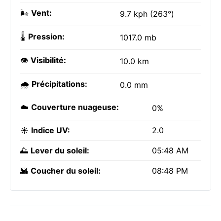
🌬️
Vent:
9.7 kph (263°)
🌡️
Pression:
1017.0 mb
👁️
Visibilité:
10.0 km
🌧️
Précipitations:
0.0 mm
☁️
Couverture nuageuse:
0%
☀️
Indice UV:
2.0
🌅
Lever du soleil:
05:48 AM
🌇
Coucher du soleil:
08:48 PM