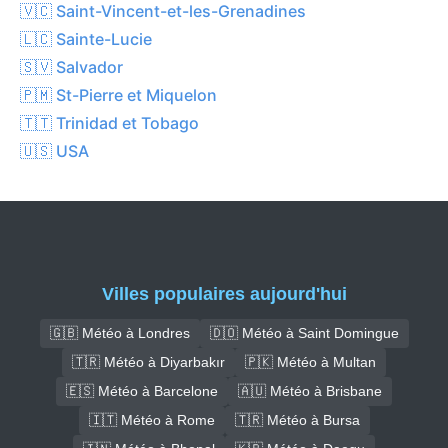
🇻🇨 Saint-Vincent-et-les-Grenadines
🇱🇨 Sainte-Lucie
🇸🇻 Salvador
🇵🇲 St-Pierre et Miquelon
🇹🇹 Trinidad et Tobago
🇺🇸 USA
Villes populaires aujourd'hui
🇬🇧 Météo à Londres
🇩🇴 Météo à Saint Domingue
🇹🇷 Météo à Diyarbakır
🇵🇰 Météo à Multan
🇪🇸 Météo à Barcelone
🇦🇺 Météo à Brisbane
🇮🇹 Météo à Rome
🇹🇷 Météo à Bursa