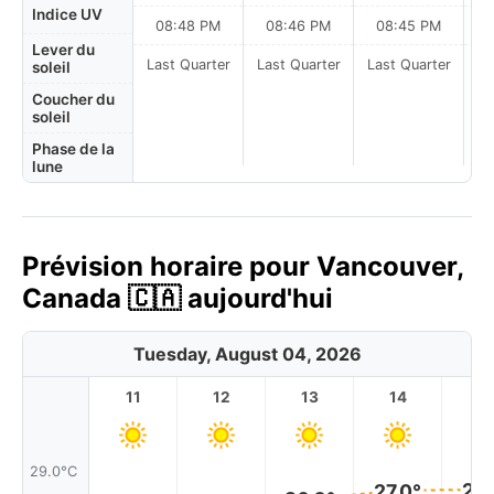
Indice UV
08:48 PM
08:46 PM
08:45 PM
Lever du
Last Quarter
Last Quarter
Last Quarter
soleil
Coucher du
soleil
Phase de la
lune
Prévision horaire pour Vancouver,
Canada 🇨🇦 aujourd'hui
Tuesday, August 04, 2026
11
12
13
14
1
29.0°C
27.
27.0°