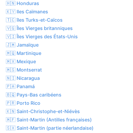
🇭🇳 Honduras
🇰🇾 Iles Caïmanes
🇹🇨 îles Turks-et-Caïcos
🇻🇬 Îles Vierges britanniques
🇻🇮 Îles Vierges des États-Unis
🇯🇲 Jamaïque
🇲🇶 Martinique
🇲🇽 Mexique
🇲🇸 Montserrat
🇳🇮 Nicaragua
🇵🇦 Panamá
🇧🇶 Pays-Bas caribéens
🇵🇷 Porto Rico
🇰🇳 Saint-Christophe-et-Niévès
🇲🇫 Saint-Martin (Antilles françaises)
🇸🇽 Saint-Martin (partie néerlandaise)