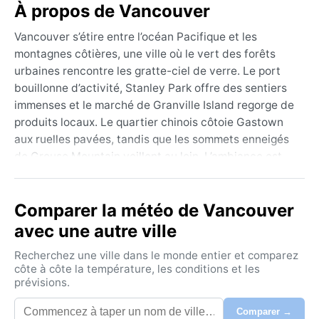
À propos de Vancouver
Vancouver s’étire entre l’océan Pacifique et les
montagnes côtières, une ville où le vert des forêts
urbaines rencontre les gratte-ciel de verre. Le port
bouillonne d’activité, Stanley Park offre des sentiers
immenses et le marché de Granville Island regorge de
produits locaux. Le quartier chinois côtoie Gastown
aux ruelles pavées, tandis que les sommets enneigés
de Grouse Mountain veillent au loin. L’ambiance est
décontractée, multiculturelle, avec une obsession
pour le plein air – on y fait du vélo, du kayak ou de la
Comparer la météo de Vancouver
randonnée en une heure. La géographie est
spectaculaire : fjord urbain, plages de sable et forêt
avec une autre ville
pluviale tempérée.
Recherchez une ville dans le monde entier et comparez
Le climat de Vancouver est classé Csb selon Köppen :
côte à côte la température, les conditions et les
prévisions.
un été méditerranéen, mais plutôt doux et sec. De juin
à septembre, les journées sont ensoleillées, les
Comparer →
températures tournent autour de 20 °C, et l’humidité