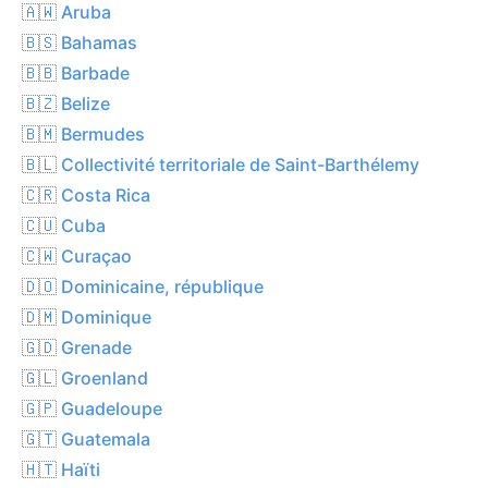
🇦🇼 Aruba
🇧🇸 Bahamas
🇧🇧 Barbade
🇧🇿 Belize
🇧🇲 Bermudes
🇧🇱 Collectivité territoriale de Saint-Barthélemy
🇨🇷 Costa Rica
🇨🇺 Cuba
🇨🇼 Curaçao
🇩🇴 Dominicaine, république
🇩🇲 Dominique
🇬🇩 Grenade
🇬🇱 Groenland
🇬🇵 Guadeloupe
🇬🇹 Guatemala
🇭🇹 Haïti