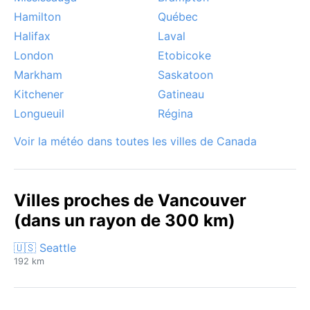
reflets sur l’eau et les montagnes. Vancouver reste
Hamilton
Québec
une destination où le climat tempéré invite à la
Halifax
Laval
découverte toute l’année.
London
Etobicoke
Markham
Saskatoon
Kitchener
Gatineau
Longueuil
Régina
Voir la météo dans toutes les villes de Canada
Villes proches de Vancouver
(dans un rayon de 300 km)
🇺🇸 Seattle
192 km