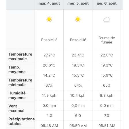
mar. 4. août
mer. 5. août
jeu. 6. août
ve
Brume de
Ensoleillé
Ensoleillé
fumée
Température
27.2°C
23.4°C
22.0°C
maximale
20.6°C
19.3°C
19.3°C
Temp.
moyenne
14.2°C
15.5°C
15.9°C
Température
minimale
67%
64%
65%
Humidité
11.9 kph
10.4 kph
8.3 kph
moyenne
0.0 mm
0.0 mm
0.0 mm
Vent
maximal
4.0
6.0
7.0
Précipitations
totales
05:48 AM
05:50 AM
05:51 AM
0