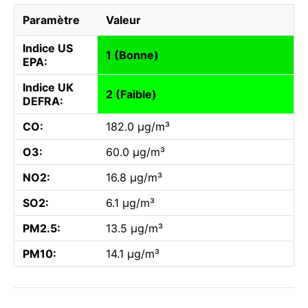
Paramètre
Valeur
Indice US
1 (Bonne)
EPA:
Indice UK
2 (Faible)
DEFRA:
CO:
182.0 µg/m³
O3:
60.0 µg/m³
NO2:
16.8 µg/m³
SO2:
6.1 µg/m³
PM2.5:
13.5 µg/m³
PM10:
14.1 µg/m³