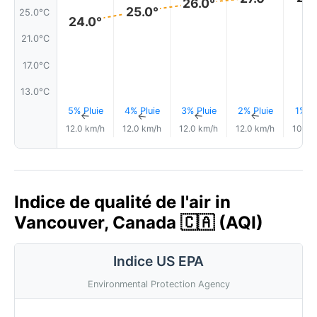
26.0°
25.0°
25.0°C
24.0°
21.0°C
17.0°C
13.0°C
5% Pluie
4% Pluie
3% Pluie
2% Pluie
1% Pl
↑
↑
↑
↑
12.0 km/h
12.0 km/h
12.0 km/h
12.0 km/h
10.0 
Indice de qualité de l'air in
Vancouver, Canada 🇨🇦 (AQI)
Indice US EPA
Environmental Protection Agency