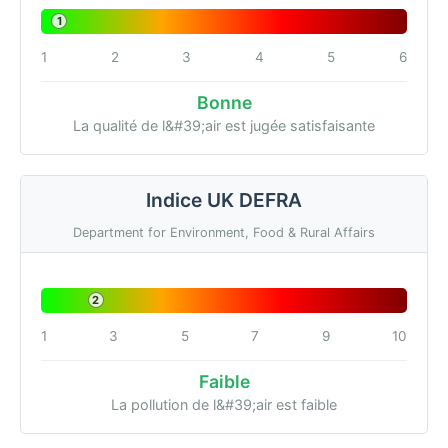
1
1
2
3
4
5
6
Bonne
La qualité de l&#39;air est jugée satisfaisante
Indice UK DEFRA
Department for Environment, Food & Rural Affairs
2
1
3
5
7
9
10
Faible
La pollution de l&#39;air est faible