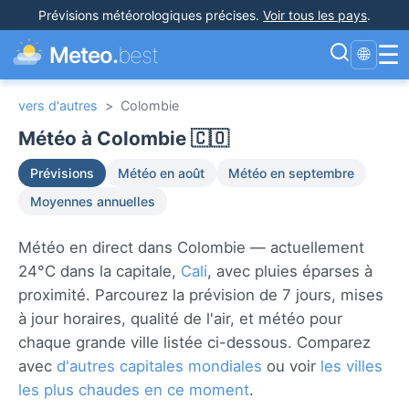
Prévisions météorologiques précises
.
Voir tous les pays
.
☰
Meteo.
best
🌐
vers d'autres
>
Colombie
Météo à Colombie 🇨🇴
Prévisions
Météo en août
Météo en septembre
Moyennes annuelles
Météo en direct dans Colombie — actuellement
24°C dans la capitale,
Cali
, avec pluies éparses à
proximité. Parcourez la prévision de 7 jours, mises
à jour horaires, qualité de l'air, et météo pour
chaque grande ville listée ci-dessous. Comparez
avec
d'autres capitales mondiales
ou voir
les villes
les plus chaudes en ce moment
.