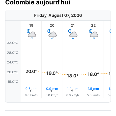
Colombie aujourd'hui
Friday, August 07, 2026
19
20
21
22
2
33.0°C
28.0°C
24.0°C
20.0°
20.0°C
19.0°
19.
18.0°
18.0°
15.0°C
0.5 mm
0.9 mm
1.4 mm
1.5 mm
1.2 
↑
↑
↑
↑
8.0 km/h
6.0 km/h
6.0 km/h
5.0 km/h
5.0 k