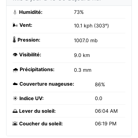
💧
Humidité:
73%
🌬️
Vent:
10.1 kph (303°)
🌡️
Pression:
1007.0 mb
👁️
Visibilité:
9.0 km
🌧️
Précipitations:
0.3 mm
☁️
Couverture nuageuse:
86%
☀️
Indice UV:
0.0
🌅
Lever du soleil:
06:04 AM
🌇
Coucher du soleil:
06:19 PM