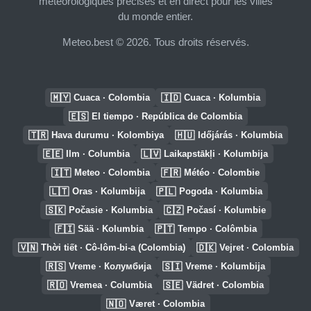
météorologiques précises et en direct pour les villes
du monde entier.
Meteo.best © 2026. Tous droits réservés.
🇲🇾
🇮🇩
Cuaca · Colombia
Cuaca · Kolumbia
🇪🇸
El tiempo · República de Colombia
🇹🇷
🇭🇺
Hava durumu · Kolombiya
Időjárás · Kolumbia
🇪🇪
🇱🇻
Ilm · Columbia
Laikapstākļi · Kolumbija
🇮🇹
🇫🇷
Meteo · Colombia
Météo · Colombie
🇱🇹
🇵🇱
Oras · Kolumbija
Pogoda · Kolumbia
🇸🇰
🇨🇿
Počasie · Kolumbia
Počasí · Kolumbie
🇫🇮
🇵🇹
Sää · Kolumbia
Tempo · Colômbia
🇻🇳
🇩🇰
Thời tiết · Cô-lôm-bi-a (Colombia)
Vejret · Colombia
🇷🇸
🇸🇮
Vreme · Колумбија
Vreme · Kolumbija
🇷🇴
🇸🇪
Vremea · Columbia
Vädret · Colombia
🇳🇴
Været · Colombia