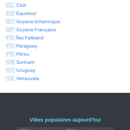
🇨🇱 Chili
🇪🇨 Équateur
🇬🇾 Guyane britannique
🇬🇫 Guyane Française
🇫🇰 Îles Falkland
🇵🇾 Paraguay
🇵🇪 Pérou
🇸🇷 Surinam
🇺🇾 Uruguay
🇻🇪 Venezuela
Villes populaires aujourd'hui