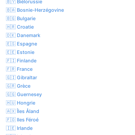
🇧🇾 Biélorussie
🇧🇦 Bosnie-Herzégovine
🇧🇬 Bulgarie
🇭🇷 Croatie
🇩🇰 Danemark
🇪🇸 Espagne
🇪🇪 Estonie
🇫🇮 Finlande
🇫🇷 France
🇬🇮 Gibraltar
🇬🇷 Grèce
🇬🇬 Guernesey
🇭🇺 Hongrie
🇦🇽 Îles Åland
🇫🇴 Iles Féroé
🇮🇪 Irlande