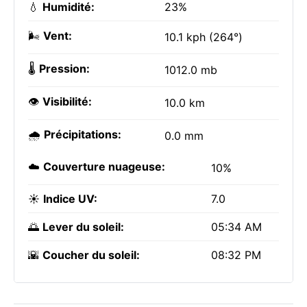
💧
Humidité:
23%
🌬️
Vent:
10.1 kph (264°)
🌡️
Pression:
1012.0 mb
👁️
Visibilité:
10.0 km
🌧️
Précipitations:
0.0 mm
☁️
Couverture nuageuse:
10%
☀️
Indice UV:
7.0
🌅
Lever du soleil:
05:34 AM
🌇
Coucher du soleil:
08:32 PM