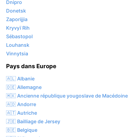
Dnipro
Donetsk
Zaporijjia
Kryvyï Rih
Sébastopol
Louhansk
Vinnytsia
Pays dans Europe
🇦🇱 Albanie
🇩🇪 Allemagne
🇲🇰 Ancienne république yougoslave de Macédoine
🇦🇩 Andorre
🇦🇹 Autriche
🇯🇪 Bailliage de Jersey
🇧🇪 Belgique