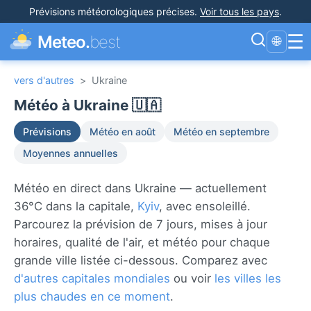
Prévisions météorologiques précises
.
Voir tous les pays
.
☰
Meteo.
best
🌐
vers d'autres
>
Ukraine
Météo à Ukraine 🇺🇦
Prévisions
Météo en août
Météo en septembre
Moyennes annuelles
Météo en direct dans Ukraine — actuellement
36°C dans la capitale,
Kyiv
, avec ensoleillé.
Parcourez la prévision de 7 jours, mises à jour
horaires, qualité de l'air, et météo pour chaque
grande ville listée ci-dessous. Comparez avec
d'autres capitales mondiales
ou voir
les villes les
plus chaudes en ce moment
.