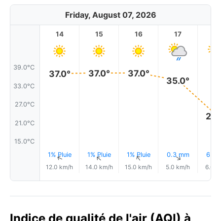
Friday, August 07, 2026
14
15
16
17
1
39.0°C
37.0°
37.0°
37.0°
35.0°
33.0°C
27.0°C
23.
21.0°C
15.0°C
1% Pluie
1% Pluie
1% Pluie
0.3 mm
6.8
↑
↑
↑
↑
12.0 km/h
14.0 km/h
15.0 km/h
5.0 km/h
6.0 k
Indice de qualité de l'air (AQI) à