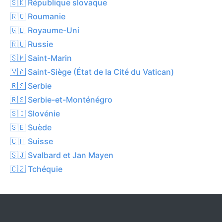
🇸🇰 République slovaque
🇷🇴 Roumanie
🇬🇧 Royaume-Uni
🇷🇺 Russie
🇸🇲 Saint-Marin
🇻🇦 Saint-Siège (État de la Cité du Vatican)
🇷🇸 Serbie
🇷🇸 Serbie-et-Monténégro
🇸🇮 Slovénie
🇸🇪 Suède
🇨🇭 Suisse
🇸🇯 Svalbard et Jan Mayen
🇨🇿 Tchéquie