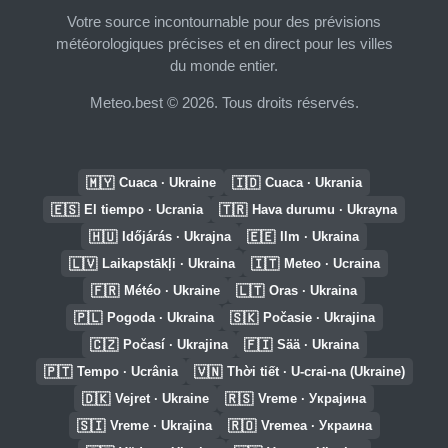
Votre source incontournable pour des prévisions
météorologiques précises et en direct pour les villes
du monde entier.
Meteo.best © 2026. Tous droits réservés.
🇲🇾
🇮🇩
Cuaca · Ukraine
Cuaca · Ukrania
🇪🇸
🇹🇷
El tiempo · Ucrania
Hava durumu · Ukrayna
🇭🇺
🇪🇪
Időjárás · Ukrajna
Ilm · Ukraina
🇱🇻
🇮🇹
Laikapstākļi · Ukraina
Meteo · Ucraina
🇫🇷
🇱🇹
Météo · Ukraine
Oras · Ukraina
🇵🇱
🇸🇰
Pogoda · Ukraina
Počasie · Ukrajina
🇨🇿
🇫🇮
Počasí · Ukrajina
Sää · Ukraina
🇵🇹
🇻🇳
Tempo · Ucrânia
Thời tiết · U-crai-na (Ukraine)
🇩🇰
🇷🇸
Vejret · Ukraine
Vreme · Украјина
🇸🇮
🇷🇴
Vreme · Ukrajina
Vremea · Украина