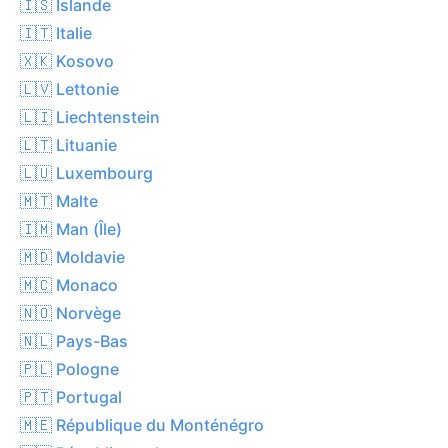
🇮🇸 Islande
🇮🇹 Italie
🇽🇰 Kosovo
🇱🇻 Lettonie
🇱🇮 Liechtenstein
🇱🇹 Lituanie
🇱🇺 Luxembourg
🇲🇹 Malte
🇮🇲 Man (Île)
🇲🇩 Moldavie
🇲🇨 Monaco
🇳🇴 Norvège
🇳🇱 Pays-Bas
🇵🇱 Pologne
🇵🇹 Portugal
🇲🇪 République du Monténégro