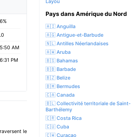
Layou
Pays dans Amérique du Nord
6%
🇦🇮 Anguilla
🇦🇬 Antigue-et-Barbude
.0
🇳🇱 Antilles Néerlandaises
5:50 AM
🇦🇼 Aruba
6:31 PM
🇧🇸 Bahamas
🇧🇧 Barbade
🇧🇿 Belize
🇧🇲 Bermudes
🇨🇦 Canada
🇧🇱 Collectivité territoriale de Saint-
Barthélemy
🇨🇷 Costa Rica
🇨🇺 Cuba
raversent le
🇨🇼 Curaçao