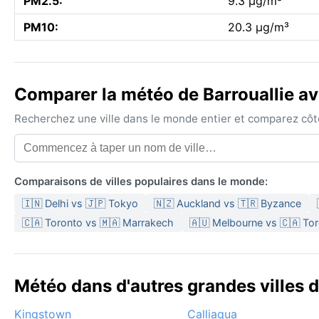
PM2.5:
9.3 µg/m³
PM10:
20.3 µg/m³
Comparer la météo de Barrouallie ave
Recherchez une ville dans le monde entier et comparez côte 
Comparaisons de villes populaires dans le monde:
🇮🇳 Delhi vs 🇯🇵 Tokyo
🇳🇿 Auckland vs 🇹🇷 Byzance
🇨🇦 Toronto vs 🇲🇦 Marrakech
🇦🇺 Melbourne vs 🇨🇦 To
Météo dans d'autres grandes villes 
Kingstown
Calliaqua