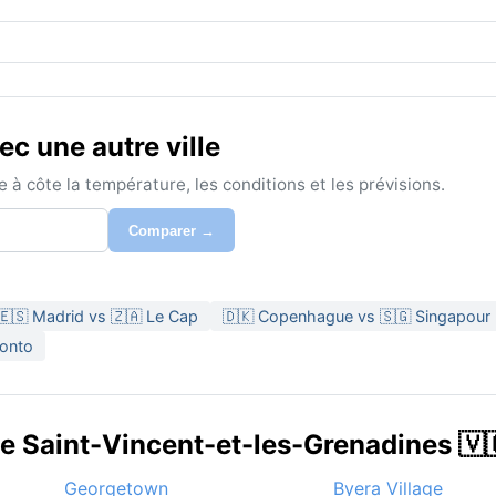
c une autre ville
à côte la température, les conditions et les prévisions.
Comparer →
🇪🇸 Madrid vs 🇿🇦 Le Cap
🇩🇰 Copenhague vs 🇸🇬 Singapour
ronto
de Saint-Vincent-et-les-Grenadines 🇻
Georgetown
Byera Village