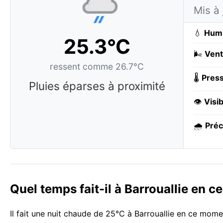
Mis à 
💧
Humi
25.3°C
🌬️
Vent
ressent comme 26.7°C
🌡️
Press
Pluies éparses à proximité
👁️
Visib
🌧️
Préc
Quel temps fait-il à Barrouallie en 
Il fait une nuit chaude de 25°C à Barrouallie en ce mom