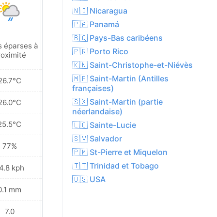
🇳🇮 Nicaragua
🇵🇦 Panamá
🇧🇶 Pays-Bas caribéens
s éparses à
Pluies éparses à
🇵🇷 Porto Rico
roximité
proximité
🇰🇳 Saint-Christophe-et-Niévès
🇲🇫 Saint-Martin (Antilles
26.7°C
26.6°C
françaises)
🇸🇽 Saint-Martin (partie
26.0°C
26.0°C
néerlandaise)
25.5°C
25.4°C
🇱🇨 Sainte-Lucie
🇸🇻 Salvador
77%
78%
🇵🇲 St-Pierre et Miquelon
🇹🇹 Trinidad et Tobago
4.8 kph
23.4 kph
🇺🇸 USA
0.1 mm
0.6 mm
7.0
7.0