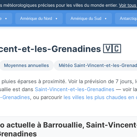
ns météorologiques précises
pour les villes du monde entier
.
Voir tous
ue
Amérique du Nord
Amérique du Sud
Antarcti
▼
▼
▼
ncent-et-les-Grenadines 🇻🇨
Moyennes annuelles
Météo Saint-Vincent-et-les-Grenad
luies éparses à proximité. Voir la prévision de 7 jours, 
ouallie est dans
Saint-Vincent-et-les-Grenadines
— voir l
s-Grenadines
, ou parcourir
les villes les plus chaudes e
 actuelle à Barrouallie, Saint-Vincent
Grenadines