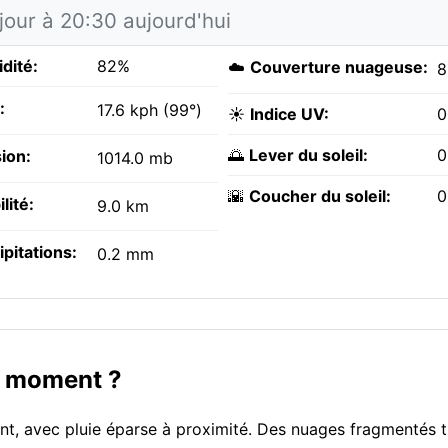
jour à 20:30 aujourd'hui
dité:
82%
☁️
Couverture nuageuse:
8
:
17.6 kph (99°)
☀️
Indice UV:
0
🌅
Lever du soleil:
0
ion:
1014.0 mb
🌇
Coucher du soleil:
0
ilité:
9.0 km
ipitations:
0.2 mm
ce moment ?
ent, avec pluie éparse à proximité. Des nuages fragmentés t