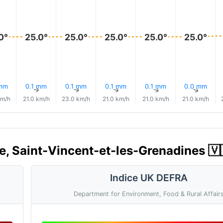
0°
25.0°
25.0°
25.0°
25.0°
25.0°
 mm
0.1 mm
0.1 mm
0.1 mm
0.1 mm
0.0 mm
↑
↑
↑
↑
↑
↑
km/h
21.0 km/h
23.0 km/h
21.0 km/h
21.0 km/h
21.0 km/h
llie, Saint-Vincent-et-les-Grenadines 🇻
Indice UK DEFRA
Department for Environment, Food & Rural Affair