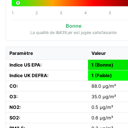
1
1
2
3
4
5
Bonne
La qualité de l&#39;air est jugée satisfaisante
Paramètre
Valeur
Indice US EPA:
1 (Bonne)
Indice UK DEFRA:
1 (Faible)
CO:
88.0 µg/m³
O3:
35.0 µg/m³
NO2:
0.5 µg/m³
SO2:
0.6 µg/m³