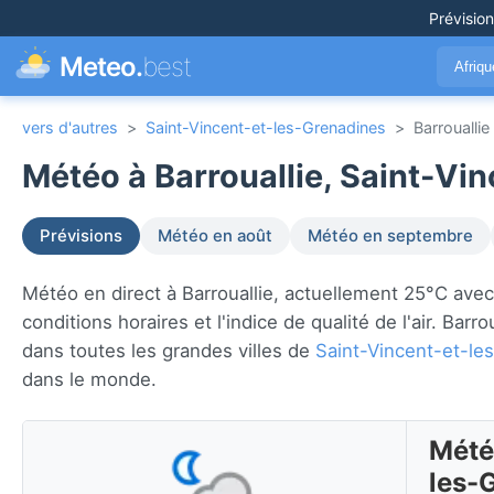
Prévisio
Meteo.
best
Afriq
vers d'autres
>
Saint-Vincent-et-les-Grenadines
>
Barrouallie
Météo à Barrouallie, Saint-Vi
Prévisions
Météo en août
Météo en septembre
Météo en direct à Barrouallie, actuellement 25°C avec p
conditions horaires et l'indice de qualité de l'air. Barr
dans toutes les grandes villes de
Saint-Vincent-et-le
dans le monde.
Météo
les-